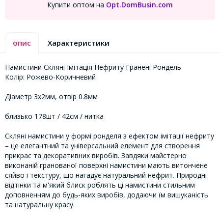
Купити оптом на
Opt.DomBusin.com
опис
Характеристики
Намистини Скляні Імітація Нефриту Гранені Рондель
Колір: Рожево-Коричневий
Діаметр 3х2мм, отвір 0.8мм
близько 178шт / 42см / нитка
Скляні намистини у формі ронделя з ефектом імітації нефриту
– це елегантний та універсальний елемент для створення
прикрас та декоративних виробів. Завдяки майстерно
виконаній гранованої поверхні намистини мають витончене
сяйво і текстуру, що нагадує натуральний нефрит. Природні
відтінки та м'який блиск роблять ці намистини стильним
доповненням до будь-яких виробів, додаючи їм вишуканість
та натуральну красу.