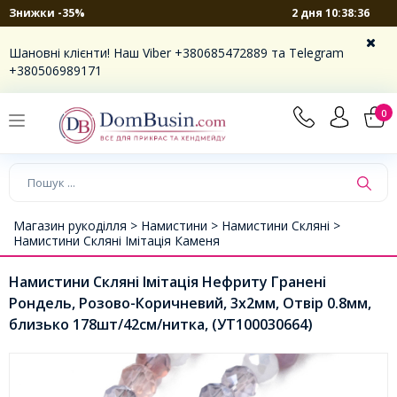
2 дня 10:38:36
Знижки -35%
Шановні клієнти! Наш Viber +380685472889 та Telegram
+380506989171
0
Магазин рукоділля >
Намистини >
Намистини Скляні >
Намистини Скляні Імітація Каменя
Намистини Скляні Імітація Нефриту Гранені
Рондель, Розово-Коричневий, 3х2мм, Отвір 0.8мм,
близько 178шт/42см/нитка, (УТ100030664)