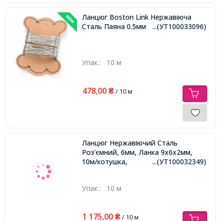
Ланцюг Boston Link Нержавіюча
Сталь Паяна 0.5мм
...(УТ100033096)
Упак.:
10 м
478,00
₴
/ 10 м
Ланцюг Нержавіючий Сталь
Роз'ємний, 6мм, Ланка 9х6х2мм,
10м/котушка,
...(УТ100032349)
Упак.:
10 м
1 175,00
₴
/ 10 м