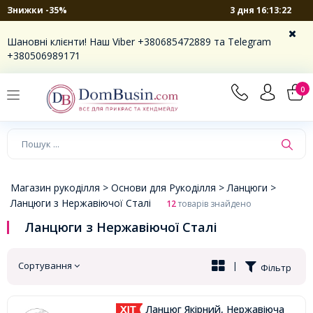
3 дня 16:13:21
Знижки -35%
×
Шановні клієнти! Наш Viber +380685472889 та Telegram
+380506989171
0
Магазин рукоділля >
Основи для Рукоділля >
Ланцюги >
Ланцюги з Нержавіючої Сталі
12
товарів знайдено
Ланцюги з Нержавіючої Сталі
Сортування
|
Фільтр
Ланцюг Якірний, Нержавіюча