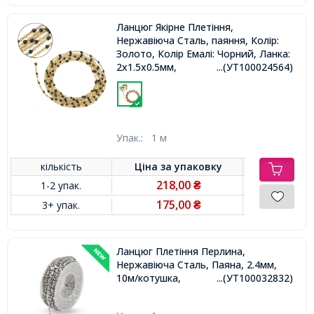
Ланцюг Якірне Плетіння,
Нержавіюча Сталь, паяння, Колір:
Золото, Колір Емалі: Чорний, Ланка:
2х1.5х0.5мм,
...(УТ100024564)
Упак.:
1 м
кількість
Ціна за
упаковку
218,00
1-2 упак.
₴
175,00
3+ упак.
₴
Ланцюг Плетіння Перлина,
Нержавіюча Сталь, Паяна, 2.4мм,
10м/котушка,
...(УТ100032832)