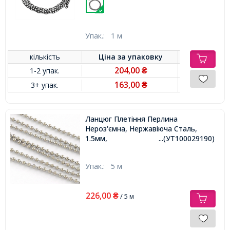
Упак.:
1 м
кількість
Ціна за
упаковку
204,00
1-2 упак.
₴
163,00
3+ упак.
₴
Ланцюг Плетіння Перлина
Нероз'ємна, Нержавіюча Сталь,
1.5мм,
...(УТ100029190)
Упак.:
5 м
226,00
₴
/ 5 м