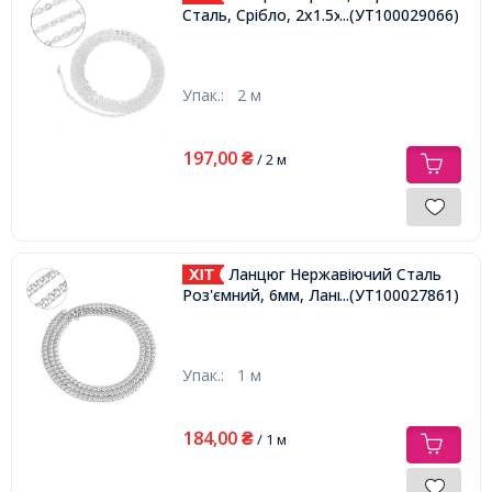
Сталь, Срібло, 2x1.5x0.4 мм,
...(УТ100029066)
Упак.:
2 м
197,00
₴
/ 2 м
Ланцюг Нержавіючий Сталь
Роз'ємний, 6мм, Ланка 9х6х2мм,
...(УТ100027861)
Упак.:
1 м
184,00
₴
/ 1 м