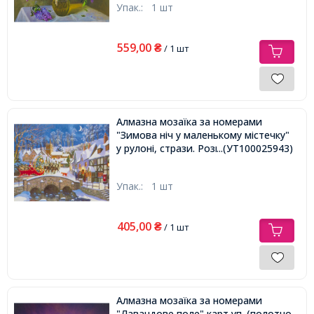
Упак.:
1 шт
559,00
₴
/ 1 шт
Алмазна мозаїка за номерами
"Зимова ніч у маленькому містечку"
у рулоні, стрази. Розмір: 30*40 см
...(УТ100025943)
Упак.:
1 шт
405,00
₴
/ 1 шт
Алмазна мозаїка за номерами
"Лавандове поле" карт уп. (полотно