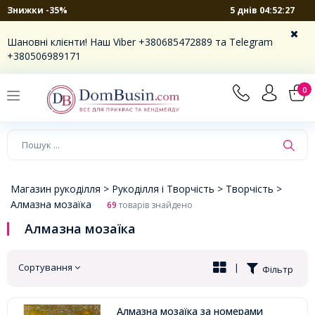
5 днів 04:52:26
Знижки -35%
×
Шановні клієнти! Наш Viber +380685472889 та Telegram
+380506989171
0
Магазин рукоділля >
Рукоділля і Творчість >
Творчість >
Алмазна мозаїка
69
товарів знайдено
Алмазна мозаїка
Сортування
|
Фільтр
Алмазна мозаїка за номерами