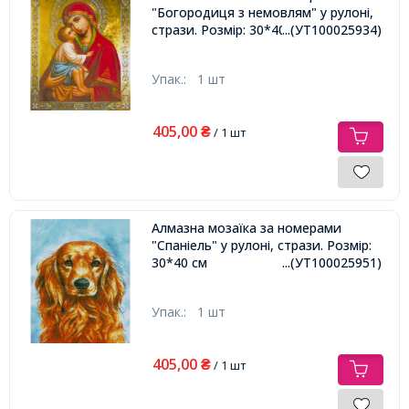
"Богородиця з немовлям" у рулоні,
стрази. Розмір: 30*40 см
...(УТ100025934)
Упак.:
1 шт
405,00
₴
/ 1 шт
Алмазна мозаїка за номерами
"Спаніель" у рулоні, стрази. Розмір:
30*40 см
...(УТ100025951)
Упак.:
1 шт
405,00
₴
/ 1 шт