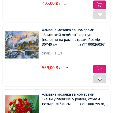
405,00
₴
/ 1 шт
Алмазна мозаїка за номерами
"Заміський особняк" карт уп.
(полотно на рамі), стрази. Розмір:
30*40 см
...(УТ100026036)
Упак.:
1 шт
559,00
₴
/ 1 шт
Алмазна мозаїка за номерами
"Квіти у глечику" у рулоні, стрази.
Розмір: 30*40 см
...(УТ100025938)