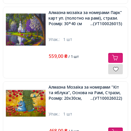
Алмазна мозаїка за номерами Парк"
карт уп. (полотно на рамі), стрази.
Розмір: 30*40 см
...(УТ100026015)
Упак.:
1 шт
559,00
₴
/ 1 шт
Алмазна Мозаїка за номерами "Кіт
та яблука", Основа на Рамі, Стрази,
Розмір: 20х30см,
...(УТ100026022)
Упак.:
1 шт
468,00
₴
/ 1 шт