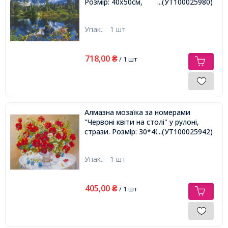
Розмір: 40х50см,
...(УТ100025980)
Упак.:
1 шт
718,00
₴
/ 1 шт
Алмазна мозаїка за номерами
"Червоні квіти на столі" у рулоні,
стрази. Розмір: 30*40 см
...(УТ100025942)
Упак.:
1 шт
405,00
₴
/ 1 шт