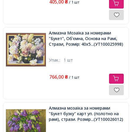
405,00
₴
/ 1 шт
Алмазна Мозаїка за номерами
"Букет", Об'ємна, Основа на Рамі,
Стрази, Розмір: 40х50см,
...(УТ100025998)
Упак.:
1 шт
766,00
₴
/ 1 шт
Алмазна мозаїка за номерами
"Букет бузку" карт уп. (полотно на
рамі), стрази. Розмір: 30*40 см
...(УТ100026012)