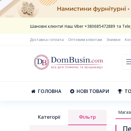
Шановні клієнти! Наш Viber +380685472889 та Te
Доставка і оплата
Оптовим клієнтам
Знижки
Ко
ГОЛОВНА
НОВІ ТОВАРИ
ТО
Магаз
Категорії
Фільтр
Пе