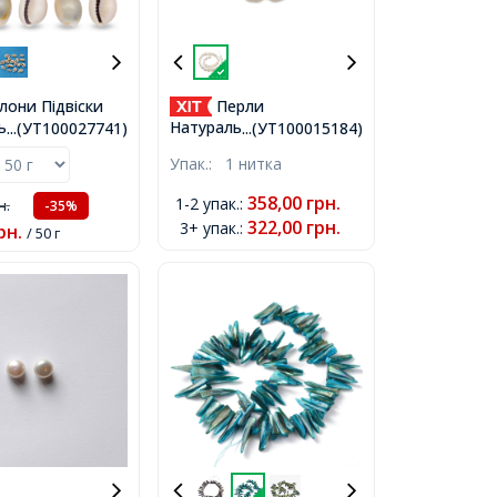
лони Підвіски
Перли
ьні Морські
Натуральний
...(УТ100027741)
...(УТ100015184)
Каурі, 18-20х13-
Прісноводний Клас А
Упак.:
1 нитка
м, Отвір 2мм,
Рис, Білий, 5.6-7х4-5мм,
 30шт/50г,
Отвір 0.8мм, близько
358,00
грн.
1-2 упак.
:
н.
-35%
21шт/16см/нитка,
322,00
грн.
3+ упак.
:
рн.
/ 50 г