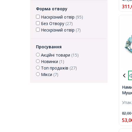
311,
Форма отвору
Наскрізний отвір
(95)
Без Отвору
(27)
Нескрізний отвір
(7)
Просування
Акційні товари
(15)
Новинки
(1)
Топ продажів
(27)
Мікси
(7)
Нами
Муше
8x5м
Упак
близ
нитк
82,0
53,0