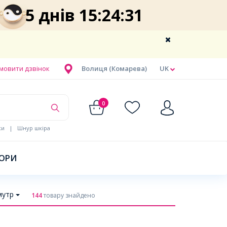
5 днів 15:24:30
мовити дзвінок
Волиця (Комарева)
UK
0
ки
|
Шнур шкіра
БОРИ
мутр
144
товару знайдено