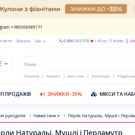
legram +380506989171
|
нтакти
Відгуки
Ще
0-800-312-370
c 09 до 17 (Київ)
За
Позолота
|
Аметист
|
Бите скло
|
Конектори
|
Роздільни
П ПРОДАЖІВ
ЗНИЖКИ -35%
МІКСИ ТА НА
ин рукоділля
Намистини
Перли Натуральі, Мушлі і Перла
рли Натуральі, Мушлі і Перламутр