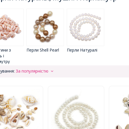
ини з
Перли Shell Pearl
Перли Натуралі
 і
мутру
ування:
За популярністю