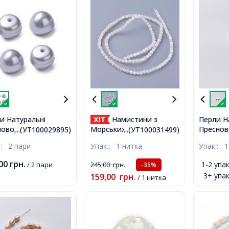
и Натуральні
Намистини з
Перли Н
оводні, Круглі,
Преснов
Морських Ракушок
...(УТ100029895)
...(УТ100031499)
р: Блакитний,
Круглий,
Натуральний Перламутр
.:
2 пари
Упак.:
1 нитка
Упак.:
1
р: 7-8х6.5-7мм,
7мм, Нен
Круглі, 3-3.2мм, Отвір
р ненаскрізний 1мм,
1мм,
0.5мм, близько
,00
грн.
1-2 упак
/ 2 пари
245,00
грн.
-35%
123шт/36см/нитка,
3+ упак
159,00
грн.
/ 1 нитка