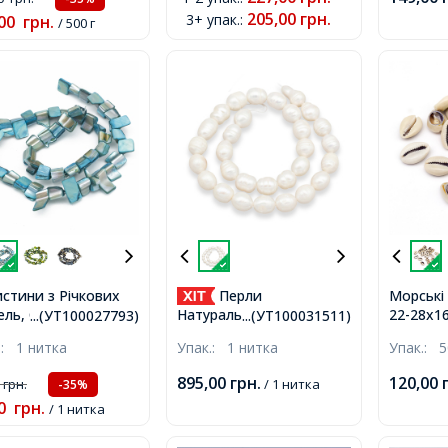
80шт/50г
205,00
грн.
3+ упак.
:
00
грн.
/ 500 г
стини з Річкових
Перли
Морські 
ль, Синій, 8-17.5x5-
22-28х1
Натуральний
...(УТ100027793)
...(УТ100031511)
м, Отвір 1мм,
Отвору,
Прісноводний
.:
1 нитка
Упак.:
1 нитка
Упак.:
5
ько 38шт/38см/
24шт/50
Намистини Рис,
а
Перламутровий, 10-
895,00
грн.
120,00
0
грн.
/ 1 нитка
-35%
12х9-10мм, Отвір 0.7мм,
0
грн.
/ 1 нитка
близько 30шт/32см/
нитка,