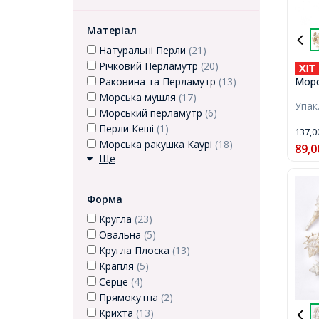
Матеріал
Натуральні Перли
(21)
Річковий Перламутр
(20)
Морс
Раковина та Перламутр
(13)
Пофа
Морська мушля
(17)
Упак
16-4
Морський перламутр
(6)
Отві
Перли Кеші
(1)
137,
30шт
Морська ракушка Каурі
(18)
89,0
Ще
Форма
Кругла
(23)
Овальна
(5)
Кругла Плоска
(13)
Крапля
(5)
Серце
(4)
Прямокутна
(2)
Крихта
(13)