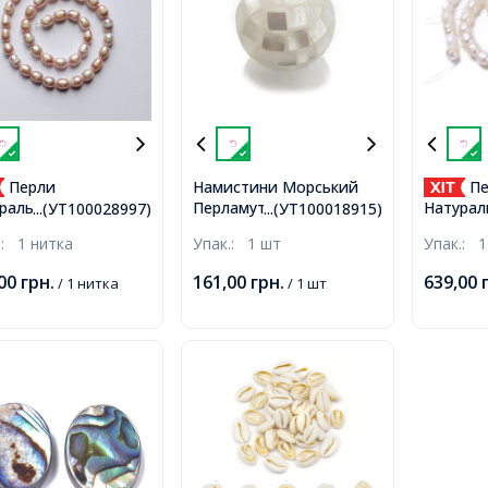
Перли
Намистини Морський
Пе
Перламутр, Круглий,
ральний
Натурал
...(УТ100028997)
...(УТ100018915)
Колір: Білий, Розмір:
новодний Рис,
Пріснов
.:
1 нитка
Упак.:
1 шт
Упак.:
1
16мм, Отвір: 1мм,
овий, 7.5-11х6-
Овальни
м, Отвір 0.8мм,
Перламу
,00
грн.
161,00
грн.
639,00
/ 1 нитка
/ 1 шт
ько 35шт/34см/
7х5мм, О
а.
близько
нитка