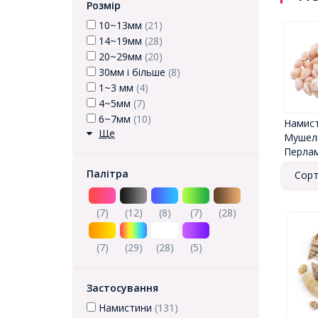
Розмір
10~13мм
(21)
14~19мм
(28)
20~29мм
(20)
30мм і більше
(8)
1~3 мм
(4)
4~5мм
(7)
6~7мм
(10)
Намист
Ще
Мушель
Перла
Палітра
Сорт
(7)
(12)
(8)
(7)
(28)
(7)
(29)
(28)
(5)
Застосування
Намистини
(131)