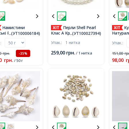
Намистини
Перли Shell Pearl
Ку
ькі Ракушки
Клас А Круглий, Білий,
Натурал
...(УТ100006184)
...(УТ100027394)
рбовані, Бежеві,
5мм, Отвір 1мм, близько
Ракушки 
Упак.:
1 нитка
.:
Упак.:
5x8-27x8-27мм,
75шт/38см/нитка,
14х6-8м
р 1-2мм, близько
близько
259,00
грн.
/ 1 нитка
00
грн.
151,00
гр
-35%
/50г,
0
грн.
98,00
г
/ 50 г