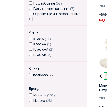
Отво
Пофарбовані
(58)
Упак
100ш
Гальванічне покриття
(7)
Окрашеные и Неокрашенные
129,
(1)
84,0
Серія
Клас А
(11)
Клас АА
(1)
Клас ААА
(2)
Клас АВ
(2)
Стиль
полірований
(6)
Морс
Бренд
Нату
27x1
Monisto
(101)
Упак
Отво
Liadoro
(28)
160ш
479,