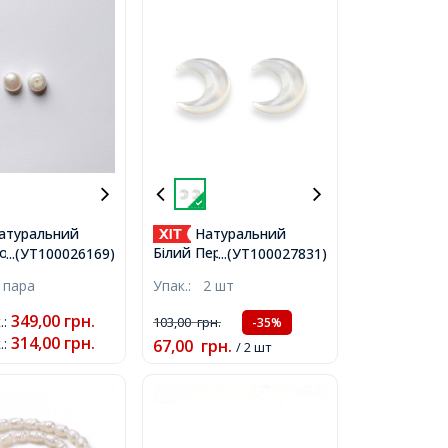
атуральний
Натуральний
одний Клас ААА
Білий Перламутр, без
...(УТ100026169)
...(УТ100027831)
 Білий, 11-12х6-
Отвору, Півмісяць,
 пара
Упак.:
2 шт
аскрізний отвір
Розмір: 10х8х2мм,
349,00
грн.
.
:
103,00
грн.
-35%
314,00
грн.
.
:
67,00
грн.
/ 2 шт