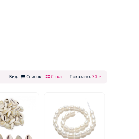
Вид:
Список
Сітка
Показано:
30