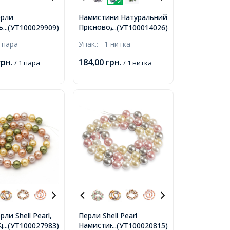
рли
Намистини Натуральний
Прісноводний
ьний
...(УТ100029909)
...(УТ100014026)
Перламутр
одний Круглий
 пара
Упак.:
1 нитка
Пофарбований, Ікло,
, Білий, 10.5-
Синій, 20-40x4-8x4-7мм,
мм, Нескрізний
грн.
184,00
грн.
/ 1 пара
/ 1 нитка
Отвір 1мм, близько
8мм,
68шт/34см/нитка,
ли Shell Pearl,
Перли Shell Pearl
Намистини Круглий,
Круглий, Мікс,
...(УТ100027983)
...(УТ100020815)