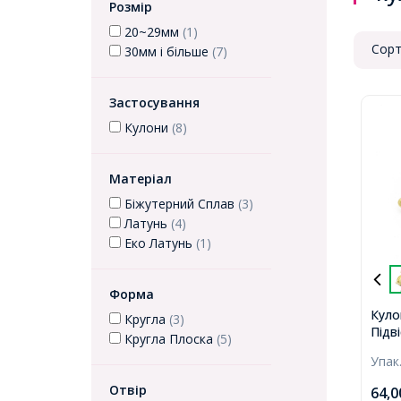
Розмір
20~29мм
(1)
Сорт
30мм і більше
(7)
Застосування
Кулони
(8)
Матеріал
Біжутерний Сплав
(3)
Латунь
(4)
Еко Латунь
(1)
Форма
Куло
Кругла
(3)
Підв
Кругла Плоска
(5)
Золо
Упак
Отві
Отвір
64,