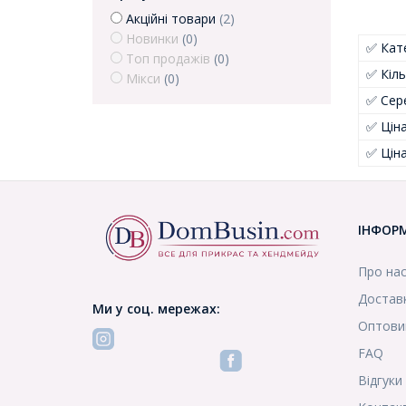
Акційні товари
(2)
Новинки
(0)
✅ Кате
Топ продажів
(0)
✅ Кіль
Мікси
(0)
✅ Сер
✅ Цін
✅ Цін
ІНФОР
Про на
Доставк
Ми у соц. мережах:
Оптови
FAQ
Відгуки