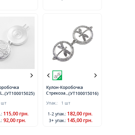
оробочка
Кулон-Коробочка
 Шестерні
Стрекоза Круглий
...(УТ100015025)
...(УТ100015016)
 Плоский зі
Плоский, з Металу, з
 шт
Упак.:
1 шт
Срібло,
Магнітною Застібкою,
мм, Діаметр
Колір: Античне Срібло,
115,00
грн.
182,00
грн.
.
:
1-2 упак.
:
ні 30мм, Отвір
Розмір: 43x35x16мм,
92,00
грн.
145,00
грн.
.
:
3+ упак.
:
Отвір 7x4мм,