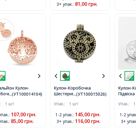
81,00
грн.
3+ упак.
:
льйон Кулон-
Кулон-Коробочка
Кулон-К
бочка Кругла з Еко
Шестерні Круглий
Підвіска
...(УТ100014104)
...(УТ100015026)
ні з Деревом,
Плоский, з Металу,
Круглий
.:
1 шт
Упак.:
1 шт
Упак.:
1
ве Золото,
Колір: Бронза, Розмір:
Сплаву, 
0х8мм, Отвір 4мм,
44x33x9мм, Діаметр
44x33x9
107,00
грн.
145,00
грн.
упак.
:
1-2 упак.
:
1-2 упак
рішній Діаметр
Усередині 30мм, Отвір
Всереди
85,00
грн.
116,00
грн.
упак.
:
3+ упак.
:
3+ упак
ько 24мм,
6x4мм,
6x4мм,