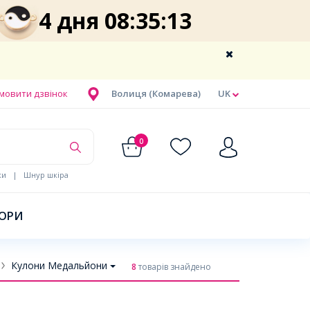
4 дня 08:35:12
мовити дзвінок
Волиця (Комарева)
UK
0
ки
|
Шнур шкіра
БОРИ
Кулони Медальйони
8
товарів знайдено