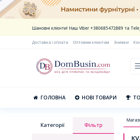
Шановні клієнти! Наш Viber +380685472889 та Te
Доставка і оплата
Оптовим клієнтам
Знижки
Ко
ГОЛОВНА
НОВІ ТОВАРИ
ТО
Магаз
Категорії
Фільтр
ку