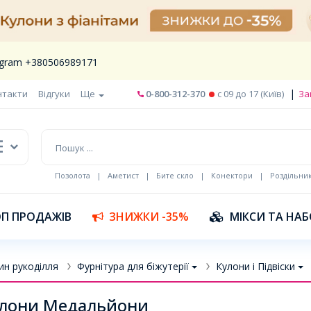
legram +380506989171
|
нтакти
Відгуки
Ще
0-800-312-370
c 09 до 17 (Київ)
За
Позолота
|
Аметист
|
Бите скло
|
Конектори
|
Роздільни
П ПРОДАЖІВ
ЗНИЖКИ -35%
МІКСИ ТА НА
ин рукоділля
Фурнітура для біжутерії
Кулони і Підвіски
лони Медальйони