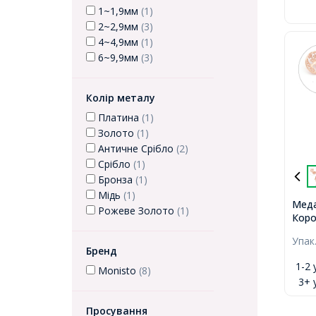
1~1,9мм
(1)
2~2,9мм
(3)
4~4,9мм
(1)
6~9,9мм
(3)
Колір металу
Платина
(1)
Золото
(1)
Античне Срібло
(2)
Срібло
(1)
Бронза
(1)
Мідь
(1)
Меда
Рожеве Золото
(1)
Коро
Лату
Упак
Роже
Бренд
34х3
1-2 
Monisto
(8)
Внут
3+ 
близ
Просування