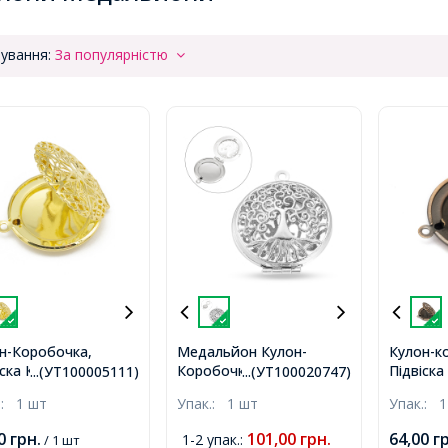
ування:
За популярністю
н-Коробочка,
Медальйон Кулон-
Кулон-к
іска Круглий Латунь,
Коробочка з Латуні
Підвіска
...(УТ100005111)
...(УТ100020747)
то, 30х27х7мм,
Круглий з Деревом,
Мідь, 32
.:
1 шт
Упак.:
1 шт
Упак.:
1
р 2мм,
Платина, 32x27x8.5-9мм,
2мм,
Отвір 1.5-2мм,
00
грн.
101,00
грн.
64,00
г
1-2 упак.
:
/ 1 шт