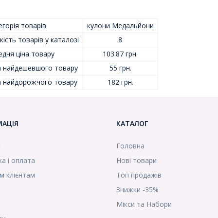
горія товарів
кулони Медальйони
кість товарів у каталозі
8
едня ціна товару
103.87 грн.
а найдешевшого товару
55 грн.
а найдорожчого товару
182 грн.
МАЦІЯ
КАТАЛОГ
с
Головна
а і оплата
Нові товари
м клієнтам
Топ продажів
Знижки -35%
Мікси та Набори