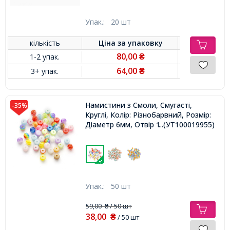
Упак.:
20 шт
кількість
Ціна за
упаковку
80,00
1-2 упак.
₴
64,00
3+ упак.
₴
Намистини з Смоли, Смугасті,
-35%
Круглі, Колір: Різнобарвний, Розмір:
Діаметр 6мм, Отвір 1мм,
...(УТ100019955)
Упак.:
50 шт
59,00
/ 50 шт
₴
38,00
₴
/ 50 шт