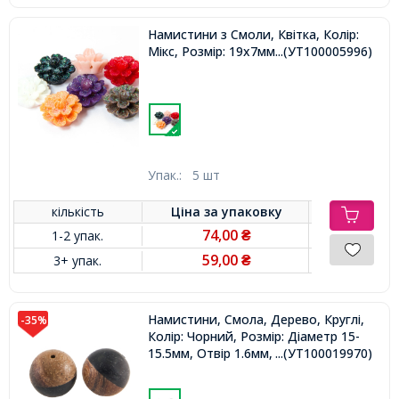
Намистини з Смоли, Квітка, Колір:
Мікс, Розмір: 19х7мм, Отвір 1мм,
...(УТ100005996)
Упак.:
5 шт
кількість
Ціна за
упаковку
74,00
1-2 упак.
₴
59,00
3+ упак.
₴
Намистини, Смола, Дерево, Круглі,
-35%
Колір: Чорний, Розмір: Діаметр 15-
15.5мм, Отвір 1.6мм,
...(УТ100019970)