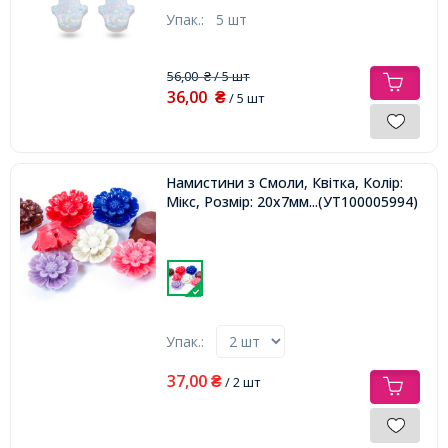
1мм,
Упак.:
5 шт
56,00
/ 5 шт
₴
36,00
₴
/ 5 шт
Намистини з Смоли, Квітка, Колір:
Мікс, Розмір: 20х7мм, Отвір 1мм,
...(УТ100005994)
Упак.:
37,00
₴
/ 2 шт