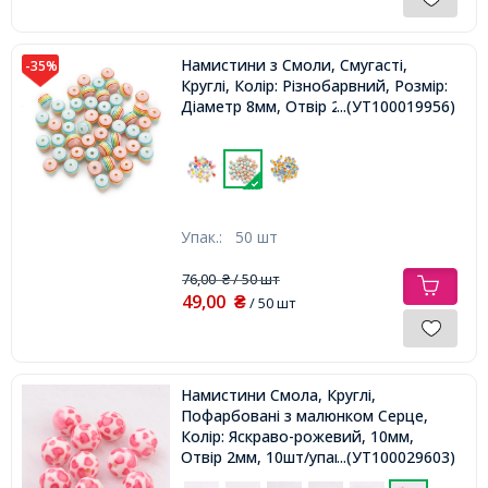
Намистини з Смоли, Смугасті,
-35%
Круглі, Колір: Різнобарвний, Розмір:
Діаметр 8мм, Отвір 2мм,
...(УТ100019956)
Упак.:
50 шт
76,00
/ 50 шт
₴
49,00
₴
/ 50 шт
Намистини Смола, Круглі,
Пофарбовані з малюнком Серце,
Колір: Яскраво-рожевий, 10мм,
Отвір 2мм, 10шт/упаковка,
...(УТ100029603)