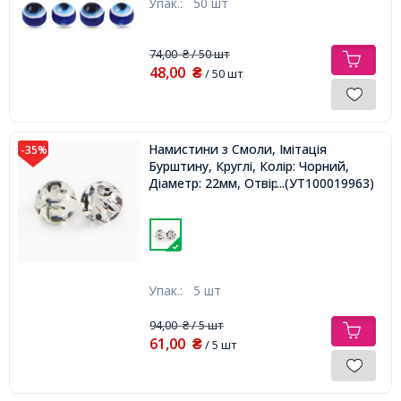
Упак.:
50 шт
74,00
/ 50 шт
₴
48,00
₴
/ 50 шт
Намистини з Смоли, Імітація
-35%
Бурштину, Круглі, Колір: Чорний,
Діаметр: 22мм, Отвір 2.5мм,
...(УТ100019963)
Упак.:
5 шт
94,00
/ 5 шт
₴
61,00
₴
/ 5 шт