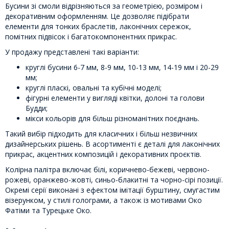
Бусини зі смоли відрізняються за геометрією, розміром і
декоративним оформленням. Це дозволяє підібрати
елементи для тонких браслетів, лаконічних сережок,
помітних підвісок і багатокомпонентних прикрас.
У продажу представлені такі варіанти:
круглі бусини 6-7 мм, 8-9 мм, 10-13 мм, 14-19 мм і 20-29
мм;
круглі пласкі, овальні та кубічні моделі;
фігурні елементи у вигляді квітки, долоні та голови
Будди;
мікси кольорів для більш різноманітних поєднань.
Такий вибір підходить для класичних і більш незвичних
дизайнерських рішень. В асортименті є деталі для лаконічних
прикрас, акцентних композицій і декоративних проєктів.
Колірна палітра включає білі, коричнево-бежеві, червоно-
рожеві, оранжево-жовті, синьо-блакитні та чорно-сірі позиції.
Окремі серії виконані з ефектом імітації бурштину, смугастим
візерунком, у стилі голограми, а також із мотивами Око
Фатіми та Турецьке Око.