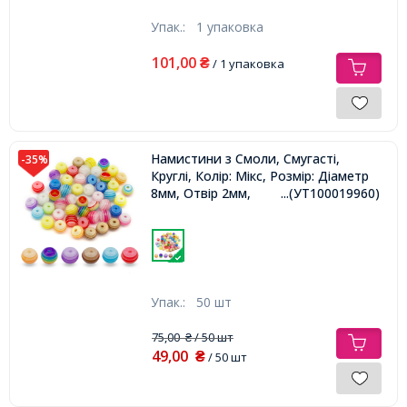
Упак.:
1 упаковка
101,00
₴
/ 1 упаковка
Намистини з Смоли, Смугасті,
-35%
Круглі, Колір: Мікс, Розмір: Діаметр
8мм, Отвір 2мм,
...(УТ100019960)
Упак.:
50 шт
75,00
/ 50 шт
₴
49,00
₴
/ 50 шт