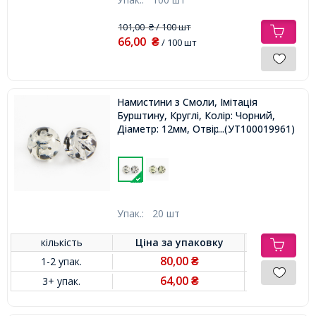
101,00
/ 100 шт
₴
66,00
₴
/ 100 шт
Намистини з Смоли, Імітація
Бурштину, Круглі, Колір: Чорний,
Діаметр: 12мм, Отвір 2мм,
...(УТ100019961)
Упак.:
20 шт
кількість
Ціна за
упаковку
80,00
1-2 упак.
₴
64,00
3+ упак.
₴