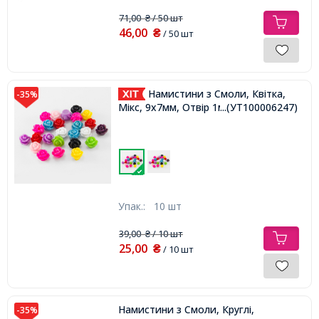
71,00
/ 50 шт
₴
46,00
₴
/ 50 шт
Намистини з Смоли, Квітка,
-35%
Мікс, 9x7мм, Отвір 1мм,
...(УТ100006247)
Упак.:
10 шт
39,00
/ 10 шт
₴
25,00
₴
/ 10 шт
Намистини з Смоли, Круглі,
-35%