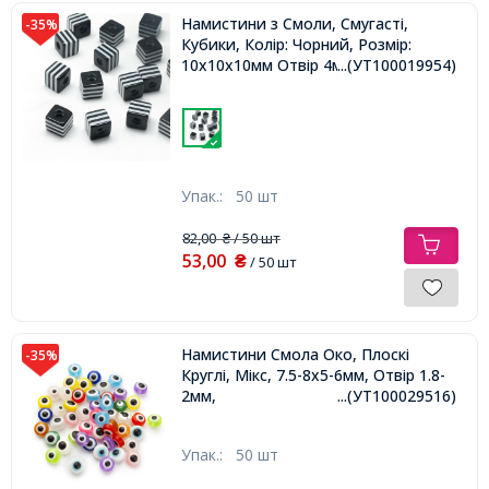
Намистини з Смоли, Смугасті,
-35%
Кубики, Колір: Чорний, Розмір:
10х10х10мм Отвір 4мм,
...(УТ100019954)
Упак.:
50 шт
82,00
/ 50 шт
₴
53,00
₴
/ 50 шт
Намистини Смола Око, Плоскі
-35%
Круглі, Мікс, 7.5-8х5-6мм, Отвір 1.8-
2мм,
...(УТ100029516)
Упак.:
50 шт