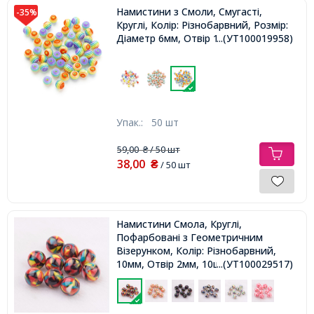
Намистини з Смоли, Смугасті,
-35%
Круглі, Колір: Різнобарвний, Розмір:
Діаметр 6мм, Отвір 1мм,
...(УТ100019958)
Упак.:
50 шт
59,00
/ 50 шт
₴
38,00
₴
/ 50 шт
Намистини Смола, Круглі,
Пофарбовані з Геометричним
Візерунком, Колір: Різнобарвний,
10мм, Отвір 2мм, 10шт/упаковка,
...(УТ100029517)