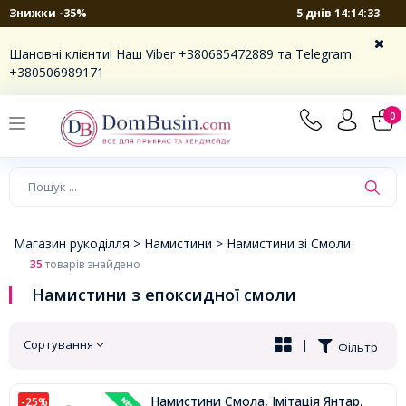
5 днів 14:14:32
Знижки -35%
×
Шановні клієнти! Наш Viber +380685472889 та Telegram
+380506989171
0
Магазин рукоділля >
Намистини >
Намистини зі Смоли
35
товарів знайдено
Намистини з епоксидної смоли
Сортування
|
Фільтр
Намистини Смола, Імітація Янтар,
-25%