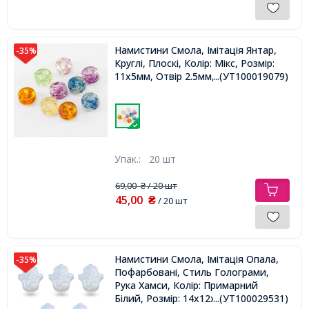
Намистини Смола, Імітація Янтар,
-35%
Круглі, Плоскі, Колір: Мікс, Розмір:
11х5мм, Отвір 2.5мм,
...(УТ100019079)
Упак.:
20 шт
69,00
/ 20 шт
₴
45,00
₴
/ 20 шт
Намистини Смола, Імітація Опала,
-35%
Пофарбовані, Стиль Голограми,
Рука Хамси, Колір: Примарний
Білий, Розмір: 14х12х3мм, Отвір
...(УТ100029531)