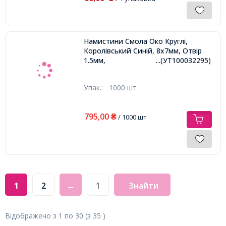
Намистини Смола Око Круглі,
Королівський Синій, 8х7мм, Отвір
1.5мм,
...(УТ100032295)
Упак.:
1000 шт
795,00
₴
/ 1000 шт
1
2
→
Знайти
Відображено з
1
по
30
(з
35
)