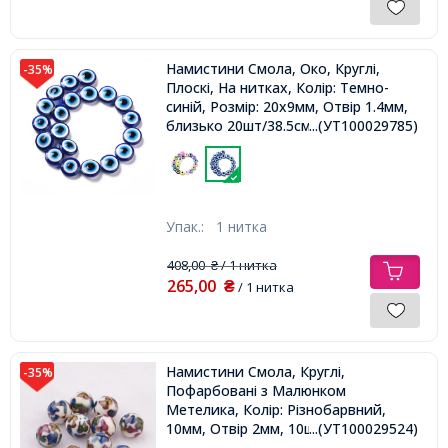
Намистини Смола, Око, Круглі,
-35%
Плоскі, На нитках, Колір: Темно-
синій, Розмір: 20х9мм, Отвір 1.4мм,
близько 20шт/38.5см/нитка,
...(УТ100029785)
Упак.:
1 нитка
408,00
/ 1 нитка
₴
265,00
₴
/ 1 нитка
Намистини Смола, Круглі,
-35%
Пофарбовані з Малюнком
Метелика, Колір: Різнобарвний,
10мм, Отвір 2мм, 10шт/упаковка,
...(УТ100029524)