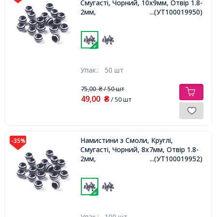
Смугасті, Чорний, 10х9мм, Отвір 1.8-
2мм,
...(УТ100019950)
Упак.:
50 шт
75,00
/ 50 шт
₴
49,00
₴
/ 50 шт
Намистини з Смоли, Круглі,
-35%
Смугасті, Чорний, 8х7мм, Отвір 1.8-
2мм,
...(УТ100019952)
Упак.:
100 шт