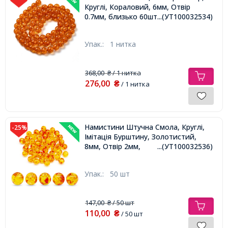
Круглі, Кораловий, 6мм, Отвір
0.7мм, близько 60шт/39см/нитка,
...(УТ100032534)
Упак.:
1 нитка
368,00
/ 1 нитка
₴
276,00
₴
/ 1 нитка
Намистини Штучна Смола, Круглі,
-25%
Імітація Бурштину, Золотистий,
8мм, Отвір 2мм,
...(УТ100032536)
Упак.:
50 шт
147,00
/ 50 шт
₴
110,00
₴
/ 50 шт