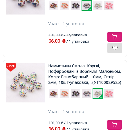
Упак.:
1 упаковка
101,00
/ 1 упаковка
₴
66,00
₴
/ 1 упаковка
Намистини Смола, Круглі,
-35%
Пофарбовані із Зоряним Малюнком,
Колір: Різнобарвний, 10мм, Отвір
2мм, 10шт/упаковка,
...(УТ100029525)
Упак.:
1 упаковка
101,00
/ 1 упаковка
₴
66,00
₴
/ 1 упаковка