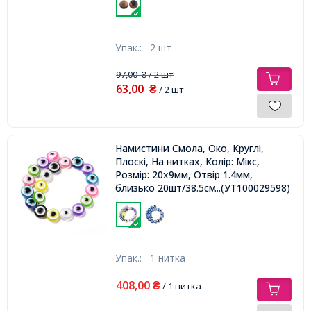
Упак.:
2 шт
97,00
/ 2 шт
₴
63,00
₴
/ 2 шт
Намистини Смола, Око, Круглі,
Плоскі, На нитках, Колір: Мікс,
Розмір: 20х9мм, Отвір 1.4мм,
близько 20шт/38.5см/нитка,
...(УТ100029598)
Упак.:
1 нитка
408,00
₴
/ 1 нитка