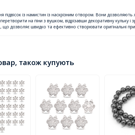
ня підвісок із намистин із наскрізним отвором. Вони дозволяють 
 перетворити на піни з вушком, відрізавши декоративну кульку і
ці, що дозволяє швидко та ефективно створювати оригінальні при
товар, також купують