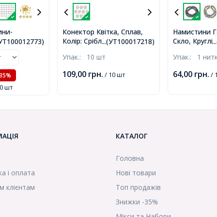
ни-
Конектор Квітка, Сплав,
Намистини Г
Колір: Срібло, Розмір:
Скло, Круглі,
Сплав,
.(УТ100012773)
...(УТ100017218)
.
24х29х2мм, Отвір 2мм,
Діаметр 8 мм
ичне Срібло,
Упак.:
10 шт
Упак.:
1 нит
(УТ100017218)
близько 40шт
ір 1.5мм,
нитка, (УТ10
)
109,00
грн.
64,00
грн.
/ 10 шт
/ 
-35%
50 шт
МАЦІЯ
КАТАЛОГ
с
Головна
а і оплата
Нові товари
м клієнтам
Топ продажів
Знижки -35%
Мікси та Набори