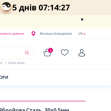
5 днів 07:14:27
мовити дзвінок
Волиця (Комарева)
UK
0
ки
|
Шнур шкіра
БОРИ
Збройова Сталь, 30х0.5мм,