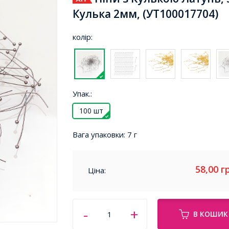
Кулька 2мм, (УТ100017704)
колір:
Упак.:
100 шт
Вага упаковки:
7 г
58,00
г
Ціна:
В КОШИК