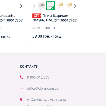
альваніка
Піни з Шариком,
 Колір: Чорний,
Латунь, Платина,
..(УТ100017356)
...(УТ100017705)
, Отв-тя 1мм,
30х0.5мм, Шарик 2мм,
ка
Упак.:
100 шт
 / 34см /
(УТ100017705)
0017356)
58,00
грн.
1 нитка
/ 100 шт
КОНТАКТИ
8-800
-312-370
office@dombusin.com
м. Харків, вул. Академіка