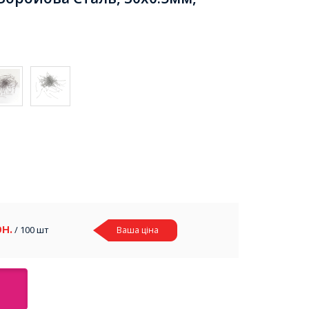
рн.
/ 100 шт
Ваша ціна