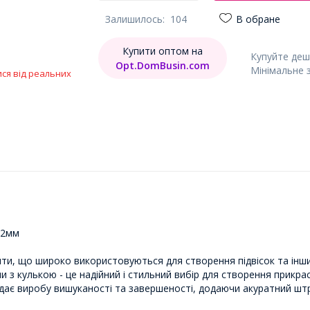
Залишилось:
104
В обране
Купити оптом на
Купуйте деш
Opt.DomBusin.com
Мінімальне 
ися від реальних
 2мм
енти, що широко використовуються для створення підвісок та інши
 піни з кулькою - це надійний і стильний вибір для створення прик
надає виробу вишуканості та завершеності, додаючи акуратний шт