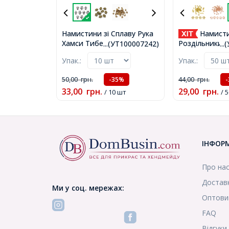
Намистини зі Сплаву Рука
Намисти
Хамси Тибетський Стиль,
Роздільники, 
...(УТ100007242)
..
Античне Срібло,
Сніжинка, Ант
Упак.:
Упак.:
12х10х4мм, Отвір 1.5мм,
8.5х2.5мм, Отв
(УТ100007242)
(УТ100012773
50,00
грн.
44,00
грн.
-35%
33,00
грн.
29,00
грн.
/ 10 шт
/ 
ІНФОР
Про на
Доставк
Ми у соц. мережах:
Оптови
FAQ
Відгуки