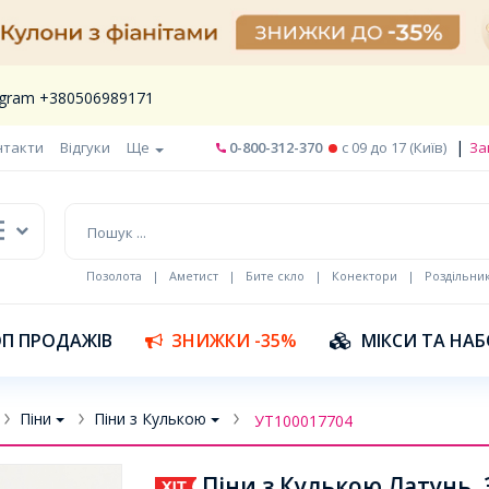
legram +380506989171
|
нтакти
Відгуки
Ще
0-800-312-370
c 09 до 17 (Київ)
За
Позолота
|
Аметист
|
Бите скло
|
Конектори
|
Роздільни
П ПРОДАЖІВ
ЗНИЖКИ -35%
МІКСИ ТА НА
Піни
Піни з Кулькою
УТ100017704
Піни з Кулькою Латунь, 