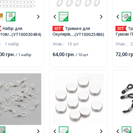
Набір для
Тримачі для
Тр
товлення
Окулярів, Силіконові
Гумові П
...(УТ100030484)
...(УТ100025486)
вжувального
Петлі, Залізна Фурнітура,
металев
.:
1 набір
Упак.:
10 шт
Упак.:
2
юга, Залізо та
Платина, 24х7х5мм,
Платина
в, Срібло,
Отвір 3.5мм,
,00
грн.
64,00
грн.
72,00
г
/ 1 набір
/ 10 шт
8х18мм, близько
/упак,