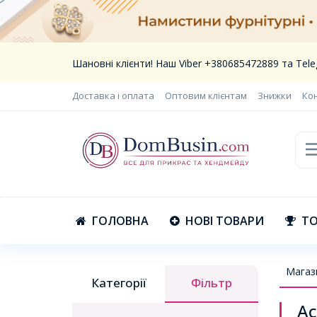
Шановні клієнти! Наш Viber +380685472889 та Te
Доставка і оплата
Оптовим клієнтам
Знижки
Ко
ГОЛОВНА
НОВІ ТОВАРИ
ТО
Магаз
Категорії
Фільтр
Ас