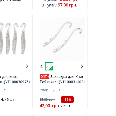
Кабошон,Колір:
97,00
грн.
3+ упак.
:
Безбарвний, Діаметр:
20мм(УТ100024665)
 для книг,
Закладка для Книг
еро, Колір:
Тибетський Стиль
...(УТ100030975)
...(УТ100031402)
 Срібло,
Біжутерний Сплав,
 шт
Упак.:
2 шт
.5мм, Отвір 2мм,
Античне Срібло,
120х22х2.5мм, Отвір 3мм
рн.
/ 5 шт
65,00
грн.
-35%
42,00
грн.
/ 2 шт