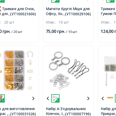
Тримачі для Очок,
Магніти Круглі Міцні для
Тримачі 
Офісу, Холодильника,
Гумові П
і для Очок,
...(УТ100021600)
...(УТ100029106)
Рукоділля, 10х1.5мм,
Нержавію
конові, з металевою
.:
20 шт
Упак.:
10 шт
Упак.:
1
Колір: Ч
ітурою, Колір:
Отвір 3
ина, 18 ~ 20x5 ~
00
грн.
75,00
грн.
124,00
/ 20 шт
/ 10 шт
5х4.5мм
 Отвір 2мм,
р для виготовлення
Набір зі З'єднувальних
Набір д
ас , Залізо і Сплав,
Кілечок, Шнурів та
Прикрас,
...(УТ100031026)
...(УТ100007196)