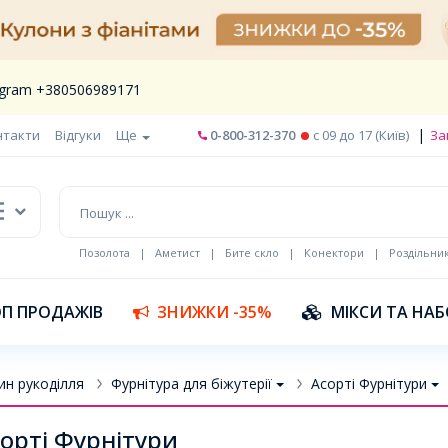
legram +380506989171
|
нтакти
Відгуки
Ще
0-800-312-370
c 09 до 17 (Київ)
За
Позолота
|
Аметист
|
Бите скло
|
Конектори
|
Роздільни
П ПРОДАЖІВ
ЗНИЖКИ -35%
МІКСИ ТА НА
ин рукоділля
Фурнітура для біжутерії
Асорті Фурнітури
орті Фурнітури