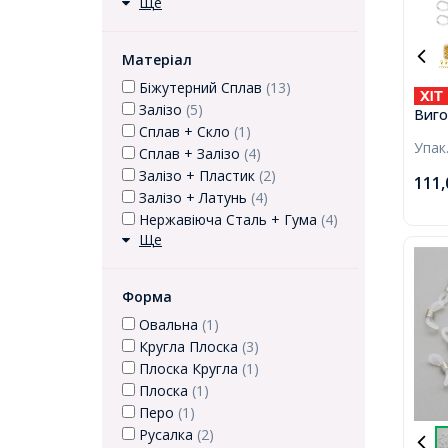
Ще
Матеріал
Біжутерний Сплав
(13)
Залізо
(5)
Виго
Сплав + Скло
(1)
Подо
Упак
Ланц
Сплав + Залізо
(4)
Спла
Залізо + Пластик
(2)
111
42х3
Залізо + Латунь
(4)
80шт
Нержавіюча Сталь + Гума
(4)
Ще
Форма
Овальна
(1)
Кругла Плоска
(3)
Плоска Кругла
(1)
Плоска
(1)
Перо
(1)
Русалка
(2)