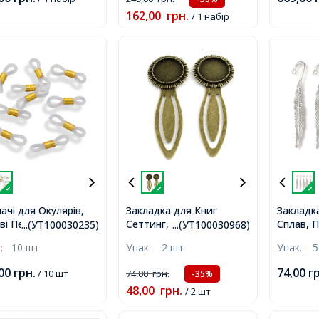
/набор,
162,00
грн.
/ 1 набір
ачі для Окулярів,
Закладка для Книг
Закладка
ві Петлі, Фурнітура
Сеттинг, під Кабошон,
Сплав, П
...(УТ100030235)
...(УТ100030968)
авіюча Сталь,
Сплав, Колір: Бронза,
Античне
.:
10 шт
Упак.:
2 шт
Упак.:
5
р: Золото, 20x5мм,
78х58х3мм, Платформа
79x13x2
20мм,
,00
грн.
74,00
г
/ 10 шт
74,00
грн.
-35%
48,00
грн.
/ 2 шт