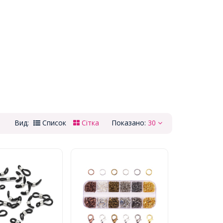
Вид:
Список
Сітка
Показано:
30