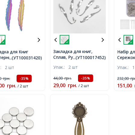
Закладка для книг,
адка для Книг
Набір д
Сплав, Русалка, Античне
терний Сплав Лист,
Сережок,
...(УТ100017452)
...(УТ100031420)
Срібло, 81.5x21x3мм,
ужний,
Пластик
Упак.:
2 шт
.:
2 шт
Упак.:
1
Отвір 3мм,
16х2.5мм, Отвір
7.3х6.9х
м
44,00
грн.
00
грн.
232,00
гр
-35%
-35%
29,00
грн.
00
грн.
151,00
/ 2 шт
/ 2 шт