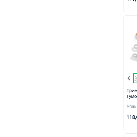
80шт
Трим
Гумо
Нерж
Упак
Колі
118