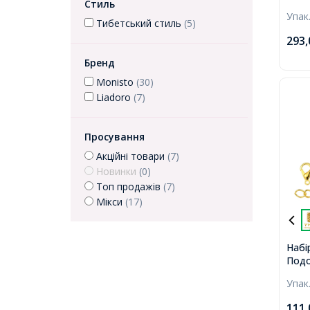
Стиль
Мікс
Упак
300ш
Тибетський стиль
(5)
293
Бренд
Monisto
(30)
Liadoro
(7)
Просування
Акційні товари
(7)
Новинки
(0)
Топ продажів
(7)
Мікси
(17)
Набі
Подо
Ланц
Упак
Спла
42х3
111