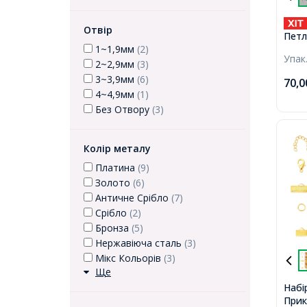
Отвір
Петл
Силі
1~1,9мм
(2)
Упак
фурн
2~2,9мм
(3)
Плат
3~3,9мм
(6)
70,
6мм,
4~4,9мм
(1)
Без Отвору
(3)
Колір металу
Платина
(9)
Золото
(6)
Античне Срібло
(7)
Срібло
(2)
Бронза
(5)
Нержавіюча сталь
(3)
Мікс Кольорів
(3)
Ще
Набі
Прикр