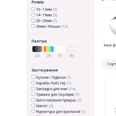
Розмір
10~13мм
(3)
14~19мм
(3)
20~29мм
(7)
30мм і більше
(13)
Палітра
Інша ф
(2)
(3)
(1)
(3)
Сорт
Застосування
Кулони і Підвіски
(1)
Карабін Лобстер
(1)
Закладка для книг
(14)
Тримачі для Окулярів
(7)
Виготовлення прикрас
(7)
Магніт
(3)
Фурнитура для Брелоков
(1)