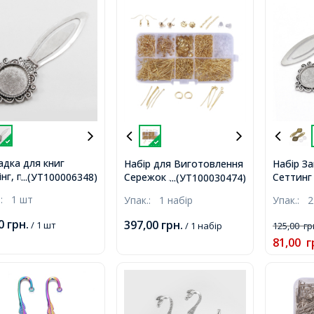
адка для книг
Набір для Виготовлення
Набір З
інг, під Кабошон,
Сережок Латунь, Залізо
Сеттинг
...(УТ100006348)
...(УТ100030474)
л, Колір: Античне
та Пластик, Золото,
20мм, Сп
.:
1 шт
Упак.:
1 набір
Упак.:
2
о, Розмір:
14.5х7х2.2см,
Античне
1x4мм, Всередині:
81х31мм
00
грн.
397,00
грн.
/ 1 шт
/ 1 набір
125,00
гр
,
81,00
г