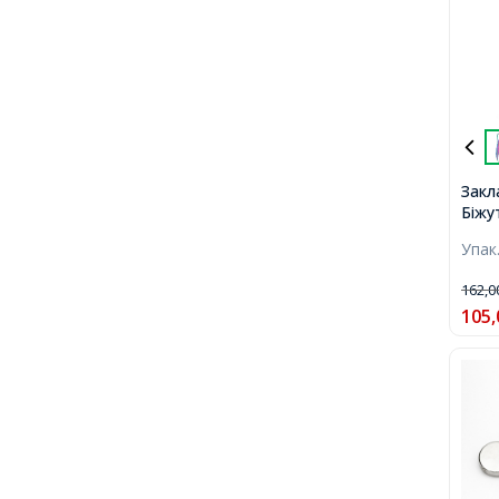
Закл
Біжу
Райд
Упак
115х
2.5м
162,
105,