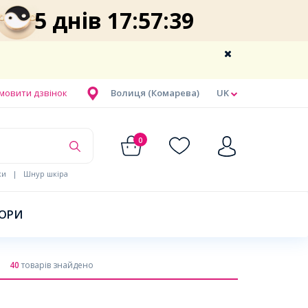
5 днів 17:57:38
мовити дзвінок
Волиця (Комарева)
UK
0
ки
|
Шнур шкіра
БОРИ
40
товарів знайдено