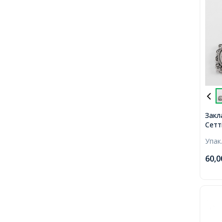
Закл
Сетт
Мета
Упак
Срібл
81x3
60,
20мм