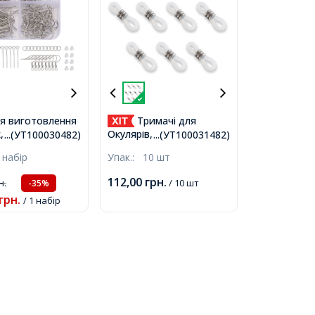
ля виготовлення
Тримачі для
 Залізо і
Окулярів, Фурнітура з
...(УТ100030482)
...(УТ100031482)
, Платина,
Нержавіючої Сталі,
 набір
Упак.:
10 шт
2.4см,
Гумові Петлі,
Безбарвний, 20.5х6мм,
112,00
грн.
н.
/ 10 шт
-35%
Отвір 3х2мм, Фурнітура
грн.
/ 1 набір
5х4.5мм,