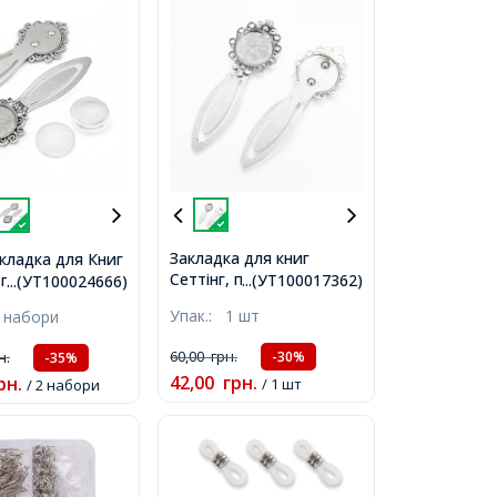
Закладка для книг
акладка для Книг
Сеттінг, під Кабошон,
 під Кабошон
...(УТ100017362)
...(УТ100024666)
Метал, Колір: Античне
лав та Скло,
Упак.:
1 шт
 набори
Срібло, Розмір:
 Срібло,
83x28x4мм, Всередині:
,
60,00
грн.
н.
-30%
-35%
20мм,
42,00
грн.
рн.
/ 1 шт
/ 2 набори