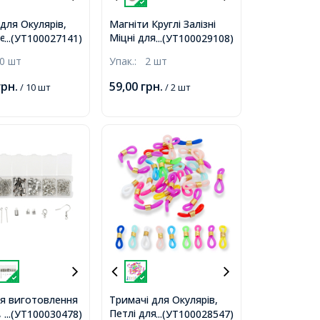
для Окулярів,
Магніти Круглі Залізні
етлі, Фурнітура з
Міцні для Офісу,
...(УТ100027141)
...(УТ100029108)
чої Сталі,
Холодильника,
0 шт
Упак.:
2 шт
орний, 20.5х6мм,
Рукоділля, 15х1.5мм,
х2мм, Фурнітура
грн.
59,00
грн.
/ 10 шт
/ 2 шт
,
ля виготовлення
Тримачі для Окулярів,
 Латунь і Залізо,
Петлі для окулярів
...(УТ100030478)
...(УТ100028547)