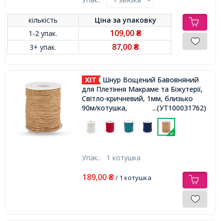
кількість
Ціна за
упаковку
109,00
1-2 упак.
₴
87,00
3+ упак.
₴
Шнур Вощений Бавовняний
для Плетіння Макраме та Біжутерії,
Світло-кричневий, 1мм, близько
90м/котушка,
...(УТ100031762)
Упак.:
1 котушка
189,00
₴
/ 1 котушка