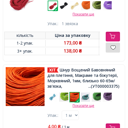
Показати ще
Упак.:
1 звязка
кількість
Ціна за
упаковку
173,00
1-2 упак.
₴
138,00
3+ упак.
₴
Шнур Вощений Бавовняний
для плетіння, Макраме та біжутерії,
Морквяний, 1мм, близько 60-65м/
зв'язка,
...(УТ000003375)
Показати ще
Упак.:
4,00
₴
/ 1 м