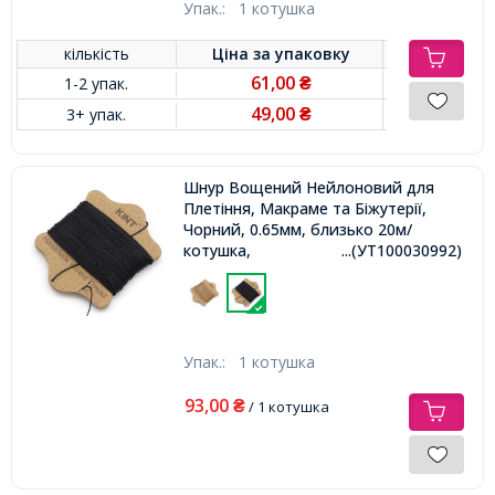
Упак.:
1 котушка
кількість
Ціна за
упаковку
61,00
1-2 упак.
₴
49,00
3+ упак.
₴
Шнур Вощений Нейлоновий для
Плетіння, Макраме та Біжутерії,
Чорний, 0.65мм, близько 20м/
котушка,
...(УТ100030992)
Упак.:
1 котушка
93,00
₴
/ 1 котушка