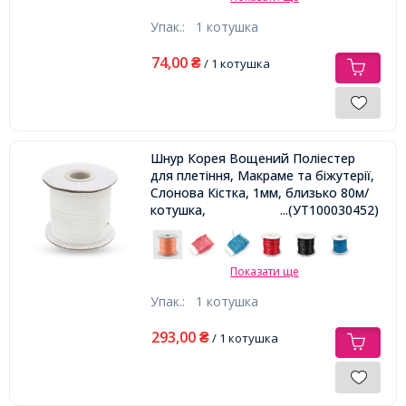
Упак.:
1 котушка
74,00
₴
/ 1 котушка
Шнур Корея Вощений Поліестер
для плетіння, Макраме та біжутерії,
Слонова Кістка, 1мм, близько 80м/
котушка,
...(УТ100030452)
Показати ще
Упак.:
1 котушка
293,00
₴
/ 1 котушка