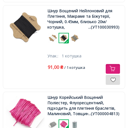
Шнур Вощений Нейлоновий для
Плетіння, Макраме та Біжутерії,
Чорний, 0.45мм, близько 20м/
котушка,
...(УТ100030993)
Упак.:
1 котушка
91,00
₴
/ 1 котушка
Шнур Корейський Вощений
Поліестер, Флуоресцентний,
підходить для плетіння браслетів,
Малиновий, Товщина 1мм,
...(УТ000004813)