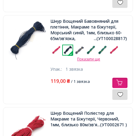
Шнур Вощений Бавовняний для
плетіння, Макраме та біжутерії,
Морський синій, 1мм, близько 60-
65м/зв'язка,
...(УТ100028817)
Показати ще
Упак.:
1 звязка
119,00
₴
/ 1 звязка
Шнур Вощений Поліестер для
Макраме та Біжутерії, Червоний,
1мм, близько 80м/зв'язка,
...(УТ0002671 )