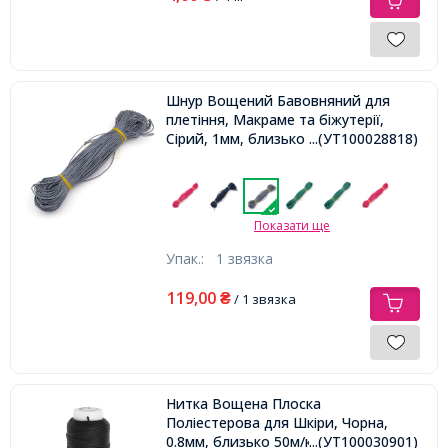
Шнур Вощений Бавовняний для
плетіння, Макраме та біжутерії,
Сірий, 1мм, близько 60-65м/зв'язка,
...(УТ100028818)
Показати ще
Упак.:
1 звязка
119,00
₴
/ 1 звязка
Нитка Вощена Плоска
Поліестерова для Шкіри, Чорна,
0.8мм, близько 50м/котушка,
...(УТ100030901)