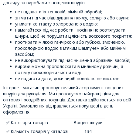
догляду за виробами з вощених шнурів:
не піддавати їх тепловій, хімічній обробці;
знімати під час відвідування пляжу, солярію або сауни;
уникати контакту з хлорованою водою;
намагайтеся під час роботи і носіння не розтягувати
шнури, щоб не порушити цілісність воскового покриття;
протирати м'якою ганчіркою або губкою, змоченою,
прохолодною водою з м'яким шампунем або мийним
засобом;
не використовувати під час чищення абразивні засоби;
вироби можна прополоскати в мильному розчині, а
потім у прохолодній чистій воді;
не надягати доти, доки виріб повністю не висохне.
Інтернет-магазин пропонує великий асортимент вощених
шнурів для рукоділля. Ми пропонуємо найкращі ціни для
оптових і роздрібних покупців. Доставка здійснюється по всій
Україні. Замовлення відправляється покупцеві в день
оформлення.
✅ Категорія товарів
Вощені шнури
✅ Кількість товарів у каталозі
134