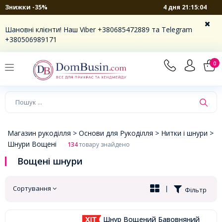
4 дня 21:15:03
Знижки -35%
×
Шановні клієнти! Наш Viber +380685472889 та Telegram
+380506989171
0
Магазин рукоділля >
Основи для Рукоділля >
Нитки і шнури >
Шнури Вощені
134
товару знайдено
Вощені шнури
Сортування
|
Фільтр
Шнур Вощений Бавовняний