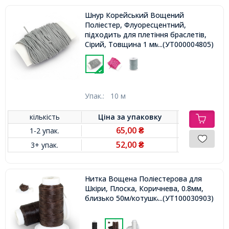
Шнур Корейський Вощений
Поліестер, Флуоресцентний,
підходить для плетіння браслетів,
Сірий, Товщина 1 мм,
...(УТ000004805)
Упак.:
10 м
кількість
Ціна за
упаковку
65,00
1-2 упак.
₴
52,00
3+ упак.
₴
Нитка Вощена Поліестерова для
Шкіри, Плоска, Коричнева, 0.8мм,
близько 50м/котушка,
...(УТ100030903)