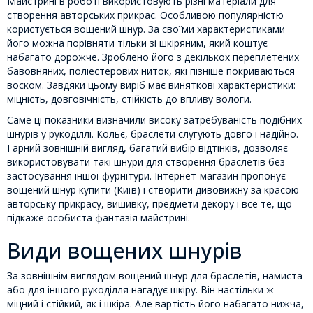
Майстрині в роботі використовують різні матеріали для
створення авторських прикрас. Особливою популярністю
користується вощений шнур. За своїми характеристиками
його можна порівняти тільки зі шкіряним, який коштує
набагато дорожче. Зроблено його з декількох переплетених
бавовняних, поліестерових ниток, які пізніше покриваються
воском. Завдяки цьому виріб має виняткові характеристики:
міцність, довговічність, стійкість до впливу вологи.
Саме ці показники визначили високу затребуваність подібних
шнурів у рукоділлі. Кольє, браслети слугують довго і надійно.
Гарний зовнішній вигляд, багатий вибір відтінків, дозволяє
використовувати такі шнури для створення браслетів без
застосування іншої фурнітури. Інтернет-магазин пропонує
вощений шнур купити (Київ) і створити дивовижну за красою
авторську прикрасу, вишивку, предмети декору і все те, що
підкаже особиста фантазія майстрині.
Види вощених шнурів
За зовнішнім виглядом вощений шнур для браслетів, намиста
або для іншого рукоділля нагадує шкіру. Він настільки ж
міцний і стійкий, як і шкіра. Але вартість його набагато нижча,