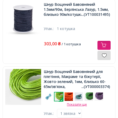
Шнур Вощений Бавовняний
1.5мм/90м, Берлінська Лазур, 1.5мм,
близько 90м/котушка,
...(УТ100031495)
Упак.:
1 котушка
303,00
₴
/ 1 котушка
Шнур Вощений Бавовняний для
плетіння, Макраме та біжутерії,
Жовто-зелений, 1мм, близько 60-
65м/зв'язка,
...(УТ000003374)
Показати ще
Упак.: