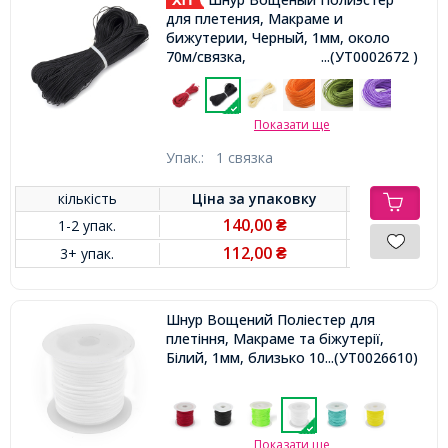
для плетения, Макраме и
бижутерии, Черный, 1мм, около
70м/связка,
...(УТ0002672 )
Показати ще
Упак.:
1 связка
кількість
Ціна за
упаковку
140,00
1-2 упак.
₴
112,00
3+ упак.
₴
Шнур Вощений Поліестер для
плетіння, Макраме та біжутерії,
Білий, 1мм, близько 10м/котушка,
...(УТ0026610)
Показати ще