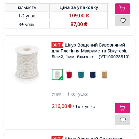
кількість
Ціна за
упаковку
109,00
1-2 упак.
₴
87,00
3+ упак.
₴
Шнур Вощений Бавовняний
для Плетіння Макраме та Біжутерії,
Білий, 1мм, близько 90м/котушка,
...(УТ100028810)
Упак.:
1 котушка
216,00
₴
/ 1 котушка
Шнур Вощеный Полиэстер