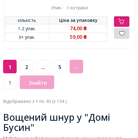
Упак.:
1 котушка
кількість
Ціна за
упаковку
74,00
1-2 упак.
₴
59,00
3+ упак.
₴
1
2
...
5
→
Знайти
Відображено з
1
по
30
(з
134
)
Вощений шнур у "Домі
Бусин"