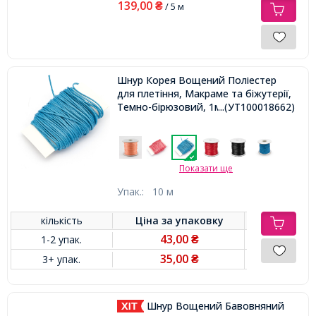
139,00
₴
/ 5 м
Шнур Корея Вощений Поліестер
для плетіння, Макраме та біжутерії,
Темно-бірюзовий, 1мм,
...(УТ100018662)
Показати ще
Упак.:
10 м
кількість
Ціна за
упаковку
43,00
1-2 упак.
₴
35,00
3+ упак.
₴
Шнур Вощений Бавовняний