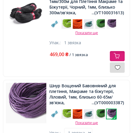
1мм/300м для Плетіння Макраме та
Біжутерії, Чорний, 1мм, близько
300м/зв'язка,
...(УТ100031613)
Показати ще
Упак.:
1 звязка
469,00
₴
/ 1 звязка
Шнур Вощений Бавовняний для
плетіння, Макраме та біжутерії,
Ліловий, 1мм, близько 60-65м/
зв'язка,
...(УТ000003387)
Показати ще
Упак.: