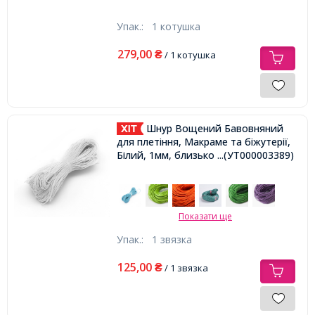
Упак.:
1 котушка
279,00
₴
/ 1 котушка
Шнур Вощений Бавовняний
для плетіння, Макраме та біжутерії,
Білий, 1мм, близько 60-65м/зв'язка,
...(УТ000003389)
Показати ще
Упак.:
1 звязка
125,00
₴
/ 1 звязка