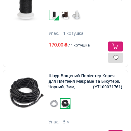
Упак.:
1 котушка
170,00
₴
/ 1 котушка
Шнур Вощений Поліестер Корея
для Плетіння Макраме та Біжутерії,
Чорний, 3мм,
...(УТ100031761)
Упак.:
5 м