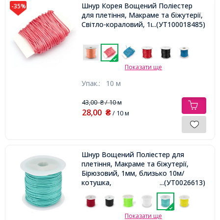
Шнур Корея Вощений Поліестер
-35%
для плетіння, Макраме та біжутерії,
Світло-кораловий, 1мм,
...(УТ100018485)
Показати ще
Упак.:
10 м
43,00
/ 10 м
₴
28,00
₴
/ 10 м
Шнур Вощений Поліестер для
плетіння, Макраме та біжутерії,
Бірюзовий, 1мм, близько 10м/
котушка,
...(УТ0026613)
Показати ще