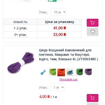
Упак.:
кількість
Ціна за
упаковку
41,00
1-2 упак.
₴
33,00
3+ упак.
₴
Шнур Вощений Бавовняний для
плетіння, Макраме та біжутерії,
Індіго, 1мм, близько 60-65м/зв'язка,
...(УТ0003480 )
Показати ще
Упак.:
4,00
₴
/ 1 м