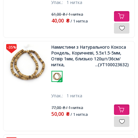
Упак.:
1 нитка
61,00
/ 1 нитка
₴
40,00
₴
/ 1 нитка
Намистини з Натурального Кокоса
-35%
Рондель, Коричневі, 5.5x1.5-5мм,
Отвір 1мм, близько 120шт/36см/
нитка,
...(УТ100023632)
Упак.:
1 нитка
77,00
/ 1 нитка
₴
50,00
₴
/ 1 нитка