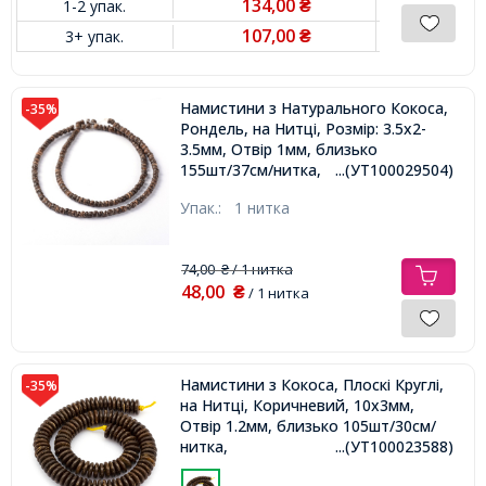
134,00
1-2 упак.
₴
107,00
3+ упак.
₴
Намистини з Натурального Кокоса,
-35%
Рондель, на Нитці, Розмір: 3.5х2-
3.5мм, Отвір 1мм, близько
155шт/37см/нитка,
...(УТ100029504)
Упак.:
1 нитка
74,00
/ 1 нитка
₴
48,00
₴
/ 1 нитка
Намистини з Кокоса, Плоскі Круглі,
-35%
на Нитці, Коричневий, 10x3мм,
Отвір 1.2мм, близько 105шт/30см/
нитка,
...(УТ100023588)