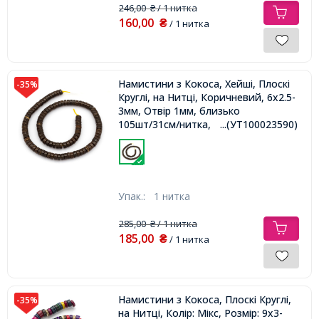
246,00
/ 1 нитка
₴
160,00
₴
/ 1 нитка
Намистини з Кокоса, Хейші, Плоскі
-35%
Круглі, на Нитці, Коричневий, 6x2.5-
3мм, Отвір 1мм, близько
105шт/31см/нитка,
...(УТ100023590)
Упак.:
1 нитка
285,00
/ 1 нитка
₴
185,00
₴
/ 1 нитка
Намистини з Кокоса, Плоскі Круглі,
-35%
на Нитці, Колір: Мікс, Розмір: 9x3-