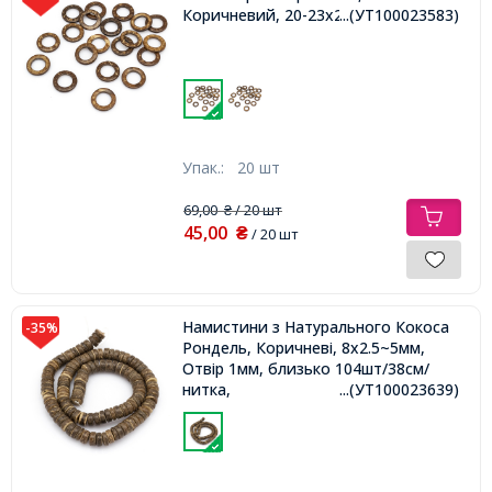
Коричневий, 20-23x2-5мм,
...(УТ100023583)
Упак.:
20 шт
69,00
/ 20 шт
₴
45,00
₴
/ 20 шт
Намистини з Натурального Кокоса
-35%
Рондель, Коричневі, 8x2.5~5мм,
Отвір 1мм, близько 104шт/38см/
нитка,
...(УТ100023639)