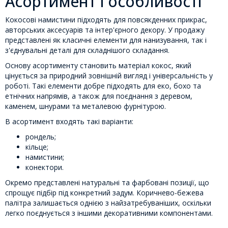
Асортимент і особливості
Кокосові намистини підходять для повсякденних прикрас,
авторських аксесуарів та інтер'єрного декору. У продажу
представлені як класичні елементи для нанизування, так і
з'єднувальні деталі для складнішого складання.
Основу асортименту становить матеріал кокос, який
цінується за природний зовнішній вигляд і універсальність у
роботі. Такі елементи добре підходять для еко, бохо та
етнічних напрямів, а також для поєднання з деревом,
каменем, шнурами та металевою фурнітурою.
В асортимент входять такі варіанти:
рондель;
кільце;
намистини;
конектори.
Окремо представлені натуральні та фарбовані позиції, що
спрощує підбір під конкретний задум. Коричнево-бежева
палітра залишається однією з найзатребуваніших, оскільки
легко поєднується з іншими декоративними компонентами.