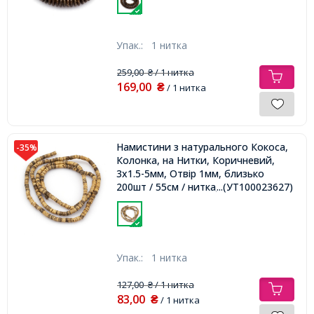
Упак.:
1 нитка
259,00
/ 1 нитка
₴
169,00
₴
/ 1 нитка
Намистини з натурального Кокоса,
-35%
Колонка, на Нитки, Коричневий,
3x1.5-5мм, Отвір 1мм, близько
200шт / 55см / нитка,
...(УТ100023627)
Упак.:
1 нитка
127,00
/ 1 нитка
₴
83,00
₴
/ 1 нитка