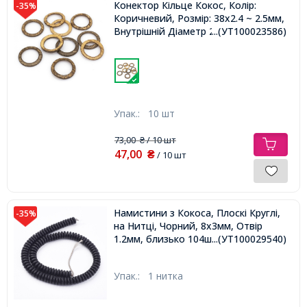
Конектор Кільце Кокос, Колір:
-35%
Коричневий, Розмір: 38x2.4 ~ 2.5мм,
Внутрішній Діаметр 27.2 ~ 27.3мм,
...(УТ100023586)
Упак.:
10 шт
73,00
/ 10 шт
₴
47,00
₴
/ 10 шт
Намистини з Кокоса, Плоскі Круглі,
-35%
на Нитці, Чорний, 8x3мм, Отвір
1.2мм, близько 104шт/30см/нитка,
...(УТ100029540)
Упак.:
1 нитка