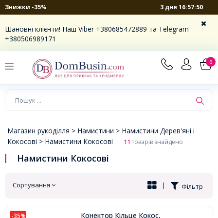
3 дня 16:57:49
Знижки -35%
×
Шановні клієнти! Наш Viber +380685472889 та Telegram
+380506989171
0
Магазин рукоділля >
Намистини >
Намистини Дерев'яні і
Кокосові >
Намистини Кокосові
11
товарів знайдено
Намистини Кокосові
Сортування
|
Фільтр
Конектор Кільце Кокос,
-35%