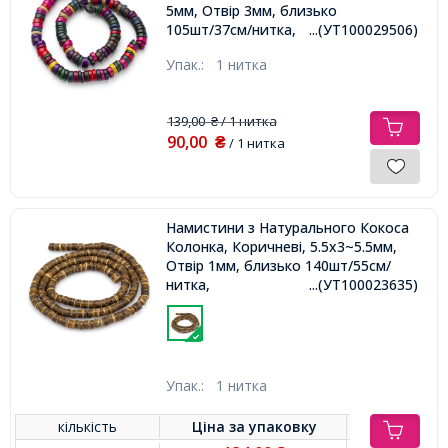
5мм, Отвір 3мм, близько
105шт/37см/нитка,
...(УТ100029506)
Упак.:
1 нитка
139,00
/ 1 нитка
₴
90,00
₴
/ 1 нитка
Намистини з Натурального Кокоса
Колонка, Коричневі, 5.5x3~5.5мм,
Отвір 1мм, близько 140шт/55см/
нитка,
...(УТ100023635)
Упак.:
1 нитка
кількість
Ціна за
упаковку