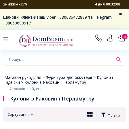
4 дня 00:32:08
Знижки -35%
×
Шановні клієнти! Наш Viber +380685472889 та Telegram
+380506989171
0
Магазин рукоділля >
Фурнітура для біжутерії >
Кулони і
Підвіски >
Кулони з Раковин і Перламутру
7
товарів знайдено
Кулони з Раковин і Перламутру
Сортування
|
Фільтр