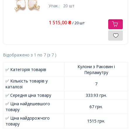
2х4мм,
Упак.:
20 шт
1 515,00
₴
/ 20 шт
Відображено з
1
по
7
(з
7
)
Кулони з Раковин і
✅ Категорія товарів
Перламутру
✅ Кількість товарів у
7
каталозі
✅ Середня ціна товару
333.93 грн.
✅ Ціна найдешевшого
67 грн.
товару
✅ Ціна найдорожчого
1515 грн.
товару