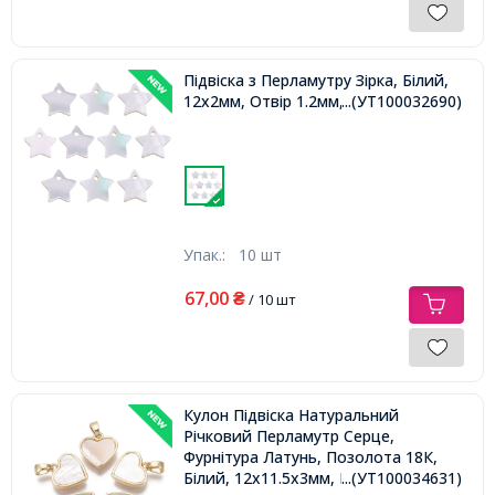
Підвіска з Перламутру Зірка, Білий,
12х2мм, Отвір 1.2мм,
...(УТ100032690)
Упак.:
10 шт
67,00
₴
/ 10 шт
Кулон Підвіска Натуральний
Річковий Перламутр Серце,
Фурнітура Латунь, Позолота 18К,
Білий, 12х11.5х3мм, Відповідь
...(УТ100034631)