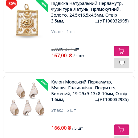
Підвіска Натуральний Перламутр,
-30%
Фурнітура Латунь, Прямокутний,
Золото, 24.5х16.5х4.5мм, Отвір
3.5мм,
...(УТ100032995)
Упак.:
1 шт
239,00
/ 1 шт
₴
167,00
₴
/ 1 шт
Кулон Морський Перламутр,
Мушля, Гальванічне Покриття,
Бежевий, 19-29х9-13х8-10мм, Отвір
1.6мм,
...(УТ100032985)
Упак.:
5 шт
166,00
₴
/ 5 шт