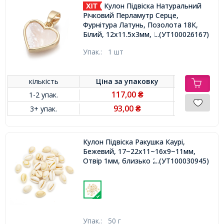
Кулон Підвіска Натуральний
Річковий Перламутр Серце,
Фурнітура Латунь, Позолота 18К,
...(УТ100026167)
Білий, 12х11.5х3мм, Відповідь
2х4мм,
Упак.:
1 шт
кількість
Ціна за
упаковку
117,00
1-2 упак.
₴
93,00
3+ упак.
₴
Кулон Підвіска Ракушка Каурі,
Бежевий, 17~22x11~16x9~11мм,
Отвір 1мм, близько 28шт/50г,
...(УТ100030945)
Упак.:
50 г