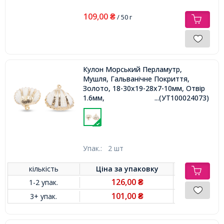
109,00
₴
/ 50 г
Кулон Морський Перламутр,
Мушля, Гальванічне Покриття,
Золото, 18-30x19-28x7-10мм, Отвір
1.6мм,
...(УТ100024073)
Упак.:
2 шт
кількість
Ціна за
упаковку
126,00
1-2 упак.
₴
101,00
3+ упак.
₴