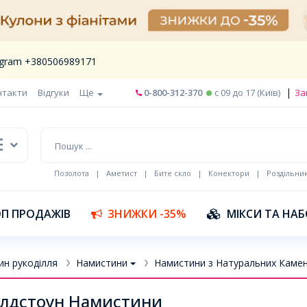
legram +380506989171
|
нтакти
Відгуки
Ще
0-800-312-370
c 09 до 17 (Київ)
За
Позолота
|
Аметист
|
Бите скло
|
Конектори
|
Роздільни
П ПРОДАЖІВ
ЗНИЖКИ -35%
МІКСИ ТА НА
ин рукоділля
Намистини
Намистини з Натуральних Камен
лдстоун Намистини