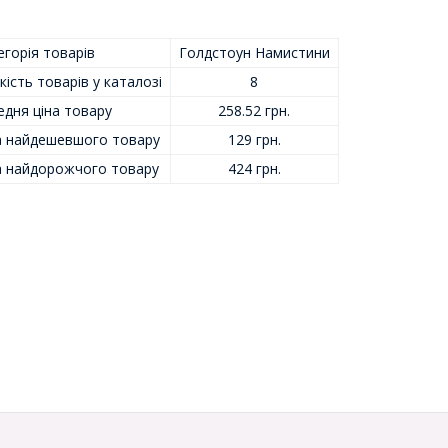
горія товарів
Голдстоун Намистини
кість товарів у каталозі
8
едня ціна товару
258.52 грн.
а найдешевшого товару
129 грн.
а найдорожчого товару
424 грн.