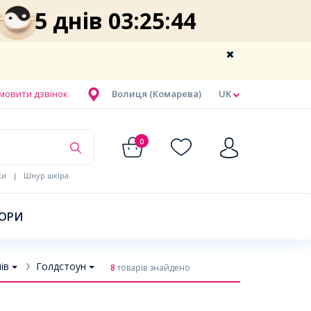
5 днів 03:25:43
мовити дзвінок
Волиця (Комарева)
UK
0
ки
|
Шнур шкіра
БОРИ
ів
Голдстоун
8
товарів знайдено