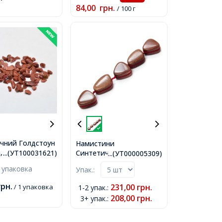
84,00
грн.
/ 100 г
чний Голдстоун
Намистини
, 2-8х2-4мм, без
Синтетичний
...(УТ100031621)
...(УТ000005309)
 близько
Голдстоун, Поштучно,
 упаковка
Упак.:
500г,
Трикутні, Коричневі, 12
~ 20х12 ~ 15х7 ~ 9мм,
грн.
231,00
грн.
/ 1 упаковка
1-2 упак.
:
Отвір 1мм,
208,00
грн.
3+ упак.
: