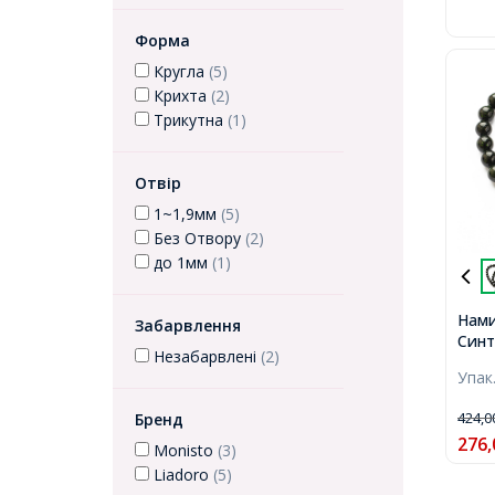
Форма
Кругла
(5)
Крихта
(2)
Трикутна
(1)
Отвір
1~1,9мм
(5)
Без Отвору
(2)
до 1мм
(1)
Нам
Забарвлення
Синт
Незабарвлені
(2)
Голд
Упак
Діам
1.2м
424,
Бренд
45шт
276,
Monisto
(3)
Liadoro
(5)