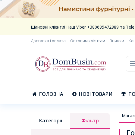
Шановні клієнти! Наш Viber +380685472889 та Te
Доставка і оплата
Оптовим клієнтам
Знижки
Ко
ГОЛОВНА
НОВІ ТОВАРИ
ТО
Магаз
Категорії
Фільтр
Го