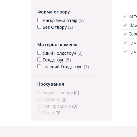
Форма отвору
✅ Кате
Наскрізний отвір
(5)
✅ Кіль
Без Отвору
(2)
✅ Сер
✅ Цін
Матеріал каменю
✅ Цін
синій Голдстоун
(2)
Голдстоун
(5)
зелений Голдстоун
(1)
Просування
Акційні товари
(0)
Новинки
(0)
Топ продажів
(0)
Мікси
(0)