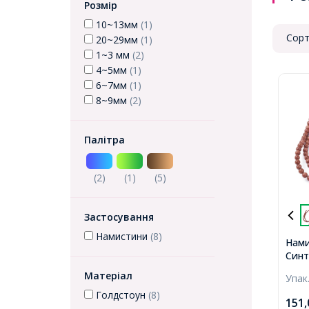
Розмір
10~13мм
(1)
Сорт
20~29мм
(1)
1~3 мм
(2)
4~5мм
(1)
6~7мм
(1)
8~9мм
(2)
Палітра
(2)
(1)
(5)
Застосування
Намистини
(8)
Нам
Синт
Голдс
Матеріал
Упак
Сієна
Отві
Голдстоун
(8)
151
90шт