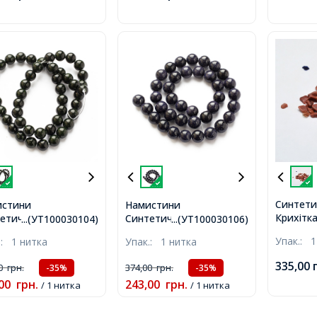
нитка,
Синтети
истини
Намистини
Крихітка
етичний Зелений
Синтетичний Синій
...(УТ100030104)
...(УТ100030106)
Отвори,
стоун, Круглі,
Голдстоун, Круглі,
Упак.:
1
.:
1 нитка
Упак.:
1 нитка
8000шт/
етр: 8мм, Отвір
Діаметр: 10мм, Отвір
м, близько
1мм, близько
335,00
00
грн.
374,00
грн.
-35%
-35%
/37.5см/нитка,
38шт/38см/нитка,
00
грн.
243,00
грн.
/ 1 нитка
/ 1 нитка