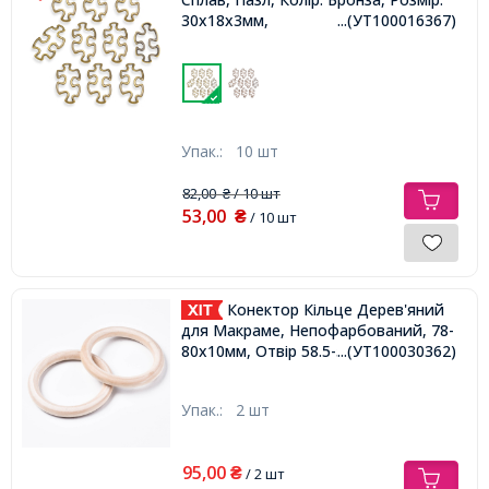
30х18х3мм,
...(УТ100016367)
Упак.:
10 шт
82,00
/ 10 шт
₴
53,00
₴
/ 10 шт
Конектор Кільце Дерев'яний
для Макраме, Непофарбований, 78-
80х10мм, Отвір 58.5-59.5мм,
...(УТ100030362)
Упак.:
2 шт
95,00
₴
/ 2 шт