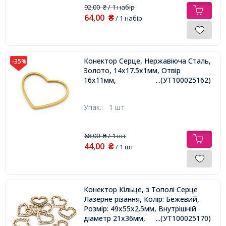
92,00
/ 1 набір
₴
64,00
₴
/ 1 набір
Конектор Серце, Нержавіюча Сталь,
-35%
Золото, 14x17.5x1мм, Отвір
16х11мм,
...(УТ100025162)
Упак.:
1 шт
68,00
/ 1 шт
₴
44,00
₴
/ 1 шт
Конектор Кільце, з Тополі Серце
Лазерне різання, Колір: Бежевий,
Розмір: 49x55x2.5мм, Внутрішній
діаметр 21х36мм,
...(УТ100025170)