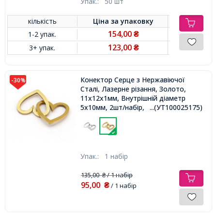
Упак.:
50 шт
кількість
Ціна за
упаковку
154,00
1-2 упак.
₴
123,00
3+ упак.
₴
Конектор Серце з Нержавіючої
-30%
Сталі, Лазерне різання, Золото,
11x12x1мм, Внутрішній діаметр
5х10мм, 2шт/набір,
...(УТ100025175)
Упак.:
1 набір
135,00
/ 1 набір
₴
95,00
₴
/ 1 набір