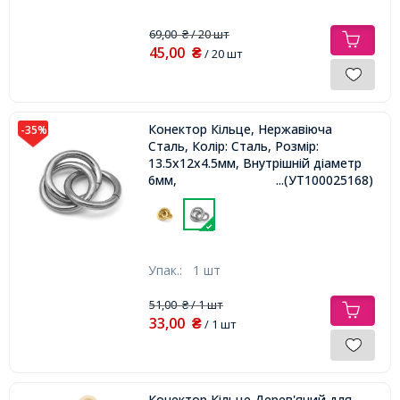
69,00
/ 20 шт
₴
45,00
₴
/ 20 шт
Конектор Кільце, Нержавіюча
-35%
Сталь, Колір: Сталь, Розмір:
13.5x12x4.5мм, Внутрішній діаметр
6мм,
...(УТ100025168)
Упак.:
1 шт
51,00
/ 1 шт
₴
33,00
₴
/ 1 шт
Конектор Кільце Дерев'яний для