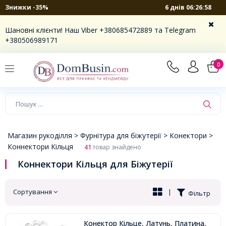
6 днів 06:26:57
Знижки -35%
×
Шановні клієнти! Наш Viber +380685472889 та Telegram
+380506989171
0
Магазин рукоділля >
Фурнітура для біжутерії >
Конектори >
Коннектори Кільця
41
товар знайдено
Коннектори Кільця для Біжутерії
Сортування
|
Фільтр
Конектор Кільце, Латунь, Платина,