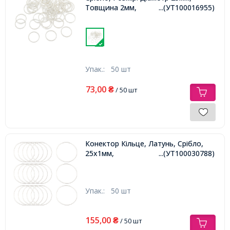
Товщина 2мм,
...(УТ100016955)
Упак.:
50 шт
73,00
₴
/ 50 шт
Конектор Кільце, Латунь, Срібло,
25х1мм,
...(УТ100030788)
Упак.:
50 шт
155,00
₴
/ 50 шт