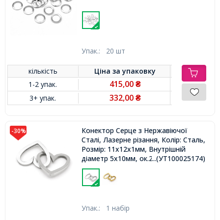
Упак.:
20 шт
кількість
Ціна за
упаковку
415,00
1-2 упак.
₴
332,00
3+ упак.
₴
Конектор Серце з Нержавіючої
-30%
Сталі, Лазерне різання, Колір: Сталь,
Розмір: 11x12x1мм, Внутрішній
діаметр 5х10мм, ок.2шт/комплект,
...(УТ100025174)
Упак.:
1 набір