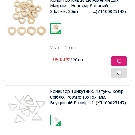
Макраме, Непофарбований,
24х6мм, 20шт
...(УТ100025142)
Упак.:
20 шт
109,00
₴
/ 20 шт
Конектор Трикутник, Латунь, Колір:
Срібло, Розмір: 13x15x1мм,
Внутрішній Розмір 11x12мм,
...(УТ100025147)