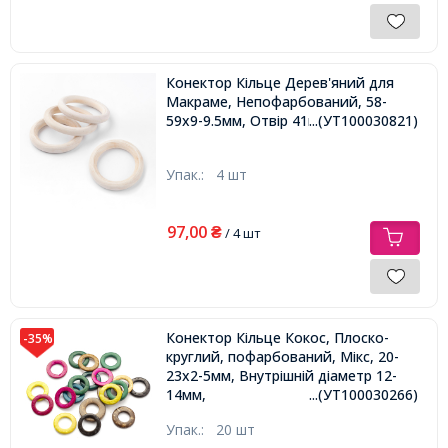
Конектор Кільце Дерев'яний для
Макраме, Непофарбований, 58-
59х9-9.5мм, Отвір 41мм,
...(УТ100030821)
Упак.:
4 шт
97,00
₴
/ 4 шт
Конектор Кільце Кокос, Плоско-
-35%
круглий, пофарбований, Мікс, 20-
23х2-5мм, Внутрішній діаметр 12-
14мм,
...(УТ100030266)
Упак.:
20 шт