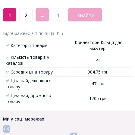
1
2
→
Знайти
Відображено з
1
по
30
(з
41
)
Коннектори Кільця для
✅ Категорія товарів
Біжутерії
✅ Кількість товарів у
41
каталозі
✅ Середня ціна товару
304.75 грн.
✅ Ціна найдешевшого
47 грн.
товару
✅ Ціна найдорожчого
1705 грн.
товару
Ми у соц. мережах: