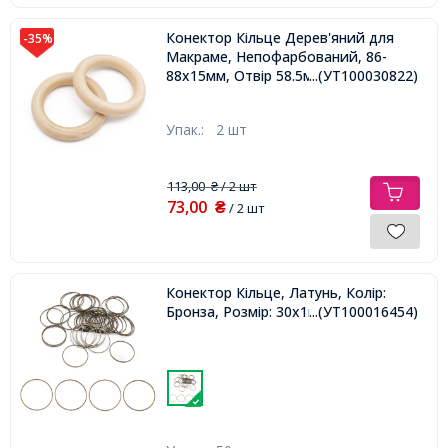
Конектор Кільце Дерев'яний для
-35%
Макраме, Непофарбований, 86-
88х15мм, Отвір 58.5мм,
...(УТ100030822)
Упак.:
2 шт
113,00
/ 2 шт
₴
73,00
₴
/ 2 шт
Конектор Кільце, Латунь, Колір:
Бронза, Розмір: 30х1мм,
...(УТ100016454)