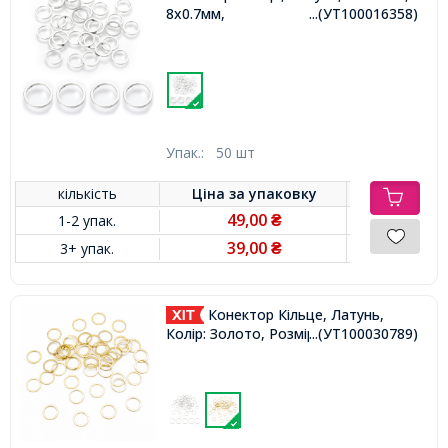
8х0.7мм,
...(УТ100016358)
Упак.:
50 шт
кількість
Ціна за
упаковку
49,00
1-2 упак.
₴
39,00
3+ упак.
₴
Конектор Кільце, Латунь,
Колір: Золото, Розмір: 10х1мм,
...(УТ100030789)