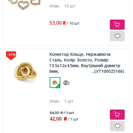
Упак.:
10 шт
53,00
₴
/ 10 шт
Конектор Кільце, Нержавіюча
-35%
Сталь, Колір: Золото, Розмір:
13.5x12x4.5мм, Внутрішній діаметр
6мм,
...(УТ100025166)
Упак.:
1 шт
64,00
/ 1 шт
₴
42,00
₴
/ 1 шт