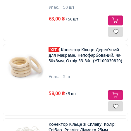
Упак.:
50 шт
63,00
₴
/ 50 шт
Конектор Кільце Дерев'яний
для Макраме, Непофарбований, 49-
50х8мм, Отвір 33-34мм,
...(УТ100030820)
Упак.:
5 шт
58,00
₴
/ 5 шт
Конектор Кільце зі Сплаву, Колір:
Срібло, Розмір: Діаметр 25мм,