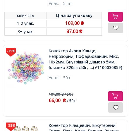
Упак.:
5 шт
кількість
Ціна за
упаковку
109,00
1-2 упак.
₴
87,00
3+ упак.
₴
Конектор Акрил Кільце,
-35%
Непрозорий, Пофарбований, Мікс,
10х2мм, Внутрішній діаметр 5мм,
близько 320шт/50г,
...(УТ100030859)
Упак.:
50 г
101,00
/ 50 г
₴
66,00
₴
/ 50 г
Конектор Кільцевий, Біжутерний
-35%
Сплав, Пазл, Колір: Бронза, Розмір: