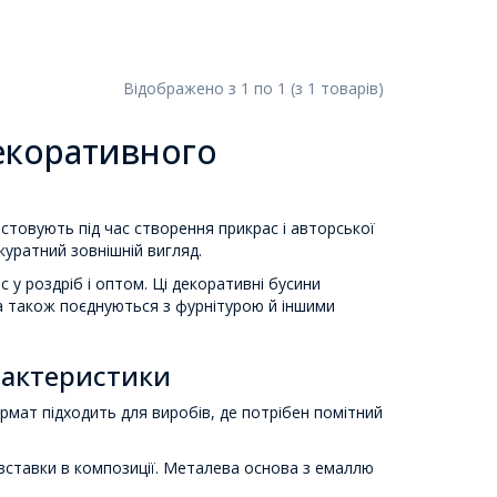
Відображено з
1
по
1
(з
1
товарів
)
декоративного
истовують під час створення прикрас і авторської
куратний зовнішній вигляд.
 у роздріб і оптом. Ці декоративні бусини
 а також поєднуються з фурнітурою й іншими
рактеристики
ормат підходить для виробів, де потрібен помітний
вставки в композиції. Металева основа з емаллю