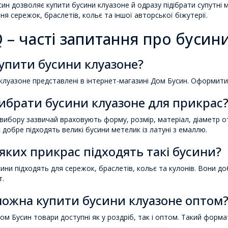
ин дозволяє купити бусини клуазоне й одразу підібрати супутні 
ня сережок, браслетів, кольє та іншої авторської біжутерії.
 – часті запитання про бусин
упити бусини клуазоне?
клуазоне представлені в інтернет-магазині Дом Бусин. Оформити
ибрати бусини клуазоне для прикрас
 вибору зазвичай враховують форму, розмір, матеріал, діаметр о
 добре підходять великі бусини метелик із латуні з емаллю.
яких прикрас підходять такі бусини?
сини підходять для сережок, браслетів, кольє та кулонів. Вони 
.
ожна купити бусини клуазоне оптом
Дом Бусин товари доступні як у роздріб, так і оптом. Такий формат