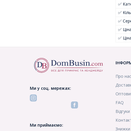
✅ Кате
✅ Кіль
✅ Сер
✅ Цін
✅ Цін
ІНФОР
Про на
Доставк
Ми у соц. мережах:
Оптови
FAQ
Відгуки
Контак
Ми приймаємо:
Знижки