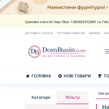
Шановні клієнти! Наш Viber +380685472889 та Te
Доставка і оплата
Оптовим клієнтам
Знижки
Ко
ГОЛОВНА
НОВІ ТОВАРИ
ТО
Магаз
Категорії
Фільтр
На