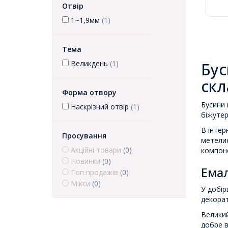
Отвір
1~1,9мм
(1)
Тема
Великдень
(1)
Бус
скл
Форма отвору
Бусини 
Наскрізний отвір
(1)
біжутер
В інтер
Просування
метелик
Акційні товари
(0)
компоне
Новинки
(0)
Емал
Топ продажів
(0)
Мікси
(0)
У добір
декорат
Великий
добре в