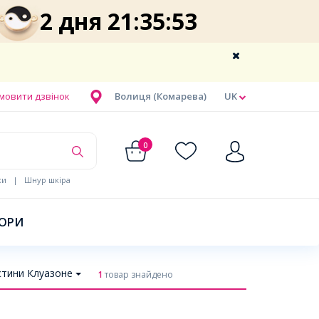
2 дня 21:35:53
мовити дзвінок
Волиця (Комарева)
UK
0
ки
|
Шнур шкіра
БОРИ
тини Клуазоне
1
товар знайдено