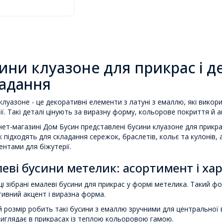
ини клуазоне для прикрас і 
адання
клуазоне - це декоративні елементи з латуні з емаллю, які викор
ії. Такі деталі цінують за виразну форму, кольорове покриття й а
нет-магазині Дом Бусин представлені бусини клуазоне для прикрас
 підходять для складання сережок, браслетів, кольє та кулонів,
нтами для біжутерії.
еві бусини метелик: асортимент і ха
ці зібрані емалеві бусини для прикрас у формі метелика. Такий ф
ивний акцент і виразна форма.
 розмір робить такі бусини з емаллю зручними для центральної 
иглядає в прикрасах із теплою кольоровою гамою.