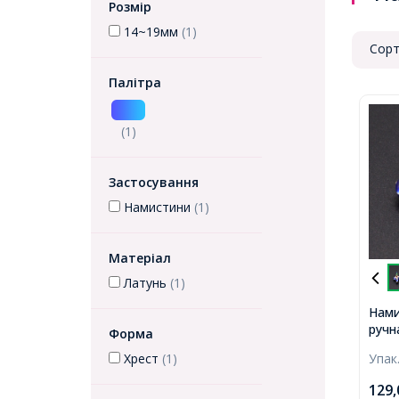
Розмір
14~19мм
(1)
Сорт
Палітра
(1)
Застосування
Намистини
(1)
Матеріал
Латунь
(1)
Нами
ручн
Форма
Емал
Хрест
(1)
Упак
Хрес
Отві
129