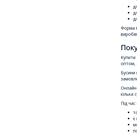
д
д
д
Форма м
виробів
Поку
Купити 
оптом, 
Бусини 
замовле
Онлайн-
кілька с
Під час
т
є
м
п