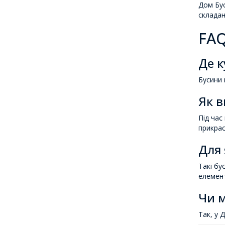
Дом Бус
складан
FAQ
Де к
Бусини 
Як в
Під час
прикрас
Для 
Такі бу
елемент
Чи м
Так, у 