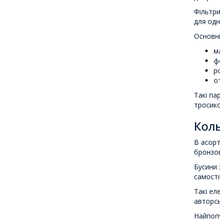
Фільтри
для одн
Основні
м
ф
р
от
Такі па
тросико
Коль
В асорт
бронзо
Бусини 
самості
Такі ел
авторсь
Найпопу