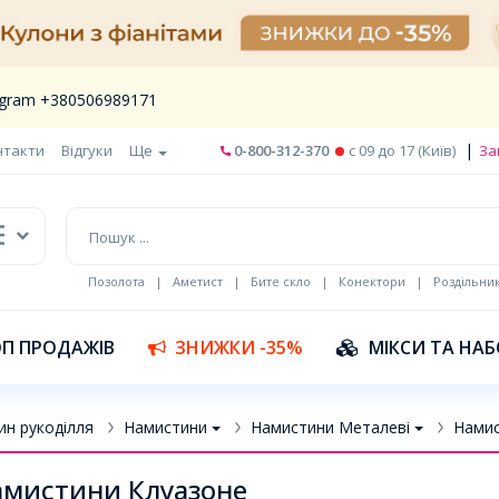
legram +380506989171
|
нтакти
Відгуки
Ще
0-800-312-370
c 09 до 17 (Київ)
За
Позолота
|
Аметист
|
Бите скло
|
Конектори
|
Роздільни
П ПРОДАЖІВ
ЗНИЖКИ -35%
МІКСИ ТА НА
ин рукоділля
Намистини
Намистини Металеві
Намис
мистини Клуазоне