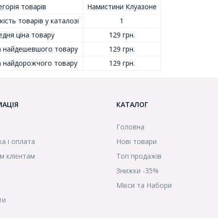
горія товарів
Намистини Клуазоне
кість товарів у каталозі
1
едня ціна товару
129 грн.
а найдешевшого товару
129 грн.
а найдорожчого товару
129 грн.
МАЦІЯ
КАТАЛОГ
с
Головна
а і оплата
Нові товари
м клієнтам
Топ продажів
Знижки -35%
Мікси та Набори
ти