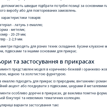
 допомагають швидше підібрати потрібні позиції за основними п
ого виробу або для повторюваних замовлень.
 характеристики товарів:
атеріал - латунь з емаллю;
орма - метелик;
озмір - 20-29 мм;
вір - 2-2,9 мм.
раметри підходять для різних технік складання. Бусини клуазон
м, підвісками та іншими основами для прикрас.
ори та застосування в прикрасах
именті представлені моделі в коричнево-бежевій і оранжево-жовті
вою, мідною та золотистою фурнітурою.
з емаллю підходять для прикрас із природним, вінтажним і рома
йний акцент або поєднувати з підвісками, шнурами й металевими
ементи особливо доречні в прикрасах, де важлива помітна форма
кій біжутерії та невеликих тематичних колекціях.
лярніші варіанти застосування такі: