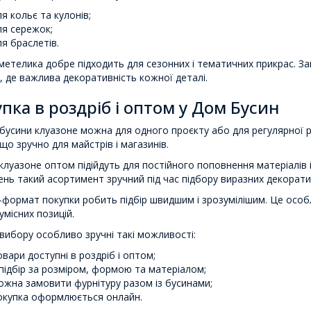
ля кольє та кулонів;
ля сережок;
ля браслетів.
етелика добре підходить для сезонних і тематичних прикрас. За
, де важлива декоративність кожної деталі.
пка в роздріб і оптом у Дом Бусин
бусини клуазоне можна для одного проєкту або для регулярної роб
що зручно для майстрів і магазинів.
клуазоне оптом підійдуть для постійного поповнення матеріалів і
нь такий асортимент зручний під час підбору виразних декоратив
формат покупки робить підбір швидшим і зрозумілішим. Це особ
умісних позицій.
 вибору особливо зручні такі можливості:
овари доступні в роздріб і оптом;
 підбір за розміром, формою та матеріалом;
ожна замовити фурнітуру разом із бусинами;
окупка оформлюється онлайн.