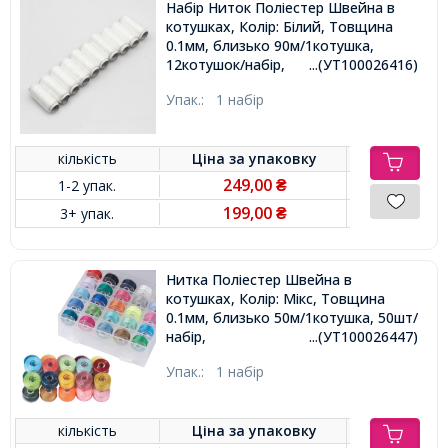
Набір Ниток Поліестер Швейна в
котушках, Колір: Білий, Товщина
0.1мм, близько 90м/1котушка,
12котушок/набір,
...(УТ100026416)
Упак.:
1 набір
кількість
Ціна за
упаковку
249,00
1-2 упак.
₴
199,00
3+ упак.
₴
Нитка Поліестер Швейна в
котушках, Колір: Мікс, Товщина
0.1мм, близько 50м/1котушка, 50шт/
набір,
...(УТ100026447)
Упак.:
1 набір
кількість
Ціна за
упаковку