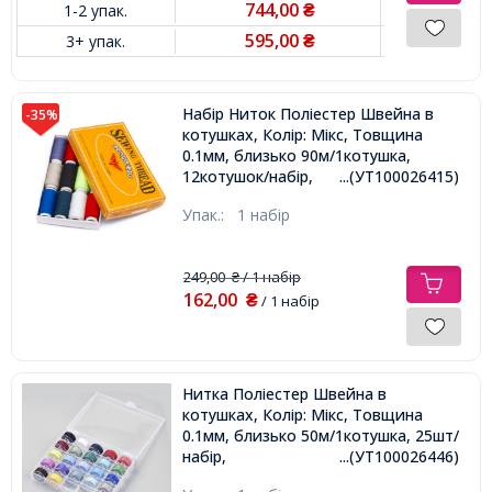
744,00
1-2 упак.
₴
595,00
3+ упак.
₴
Набір Ниток Поліестер Швейна в
-35%
котушках, Колір: Мікс, Товщина
0.1мм, близько 90м/1котушка,
12котушок/набір,
...(УТ100026415)
Упак.:
1 набір
249,00
/ 1 набір
₴
162,00
₴
/ 1 набір
Нитка Поліестер Швейна в
котушках, Колір: Мікс, Товщина
0.1мм, близько 50м/1котушка, 25шт/
набір,
...(УТ100026446)