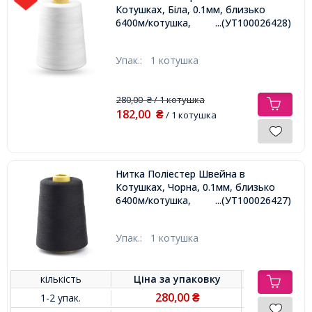
Котушках, Біла, 0.1мм, близько
6400м/котушка,
...(УТ100026428)
Упак.:
1 котушка
280,00
/ 1 котушка
₴
182,00
₴
/ 1 котушка
Нитка Поліестер Швейна в
Котушках, Чорна, 0.1мм, близько
6400м/котушка,
...(УТ100026427)
Упак.:
1 котушка
кількість
Ціна за
упаковку
280,00
1-2 упак.
₴