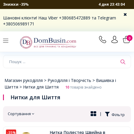
4 дня 23:43:03
Знижки -35%
×
Шановні клієнти! Наш Viber +380685472889 та Telegram
+380506989171
0
Магазин рукоділля >
Рукоділля і Творчість >
Вишивка і
Шиття >
Нитки для Шиття
10
товарів знайдено
Нитки для Шиття
Сортування
|
Фільтр
Нитка Поліестер Швейна в
-35%