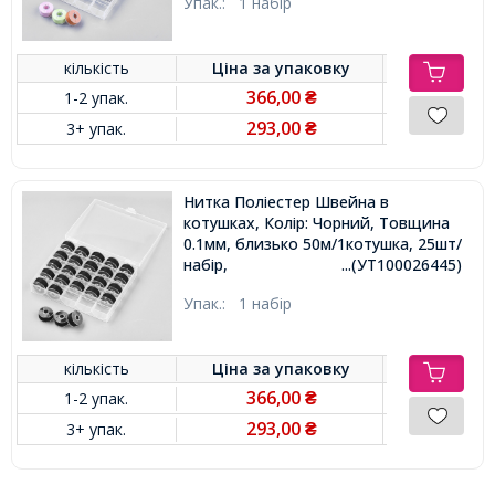
Упак.:
1 набір
кількість
Ціна за
упаковку
366,00
1-2 упак.
₴
293,00
3+ упак.
₴
Нитка Поліестер Швейна в
котушках, Колір: Чорний, Товщина
0.1мм, близько 50м/1котушка, 25шт/
набір,
...(УТ100026445)
Упак.:
1 набір
кількість
Ціна за
упаковку
366,00
1-2 упак.
₴
293,00
3+ упак.
₴