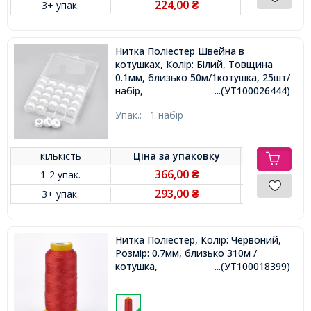
224,00
3+ упак.
₴
Нитка Поліестер Швейна в
котушках, Колір: Білий, Товщина
0.1мм, близько 50м/1котушка, 25шт/
набір,
...(УТ100026444)
Упак.:
1 набір
кількість
Ціна за
упаковку
366,00
1-2 упак.
₴
293,00
3+ упак.
₴
Нитка Поліестер, Колір: Червоний,
Розмір: 0.7мм, близько 310м /
котушка,
...(УТ100018399)