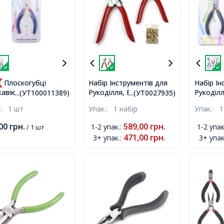
Плоскогубці
Набір Інструментів для
Набір Ін
Рукоділля, Біжутерії та
Рукоділл
авіюча Сталь,
...(УТ100011389)
...(УТ0027935)
Фурнітури Вуглецева
Гартова
румент для Біжутерії
.:
1 шт
Упак.:
1 набір
Упак.:
1
Сталь, Плоскогубці-
Сталі, Б
коділля, Сині,
Дироколі для Отворів та
Круглогу
53мм,
,00
грн.
589,00
грн.
1-2 упак.
:
1-2 упак
/ 1 шт
Заклепок, Червоний,
Торцеві
471,00
грн.
3+ упак.
:
3+ упак
335х110х25 мм, 2шт/
12.2~13с
набор,