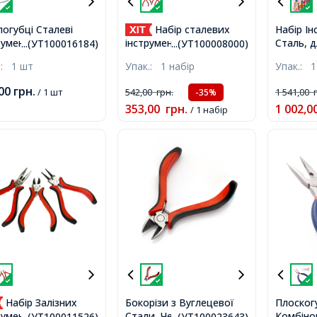
логубці Сталеві
Набір сталевих
Набір Ін
румент для
Сталь, 
інструментів 3шт, на
...(УТ100016184)
...(УТ100008000)
ілля та Біжутерії,
Отвірів 
блістері: Круглогубці +
.:
1 шт
Упак.:
1 набір
Упак.:
1
ка Нейлонова
Різноко
Плоскогубці + Кусачки,
адка, 153x45.5x9мм,
210мм,
Червоні,
,00
грн.
/ 1 шт
542,00
грн.
1 541,00
-35%
353,00
грн.
1 002,0
/ 1 набір
Набір Залізних
Бокорізи з Вуглецевої
Плоског
Стали, Червоний,
Комбіно
ументів в Блістері
...(УТ100011526)
...(УТ100023643)