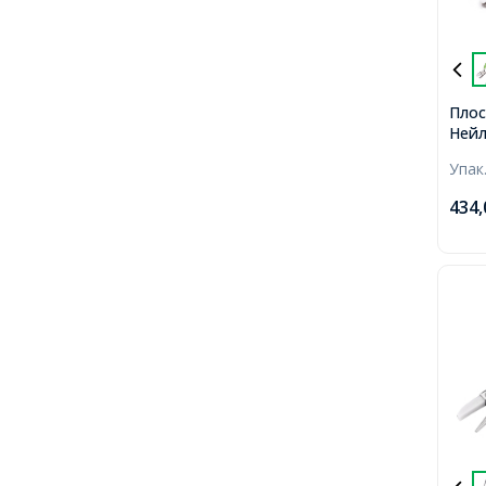
Плос
Ней
Накл
Упак
Крих
Інст
434
Рукод
Світл