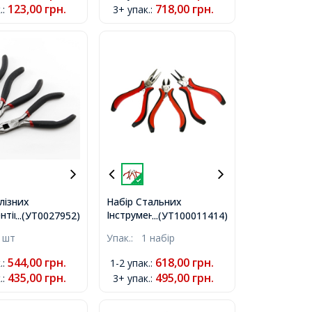
123,00
грн.
718,00
грн.
.
:
3+ упак.
:
набір
лізних
Набір Стальних
нтів для
Інструментів для
...(УТ0027952)
...(УТ100011414)
я та Біжутерії в
Рукоділля та Біжутерії на
 шт
Упак.:
1 набір
, Круглогубці,
Блістері, Круглогубці,
, Плоскогубці,
Плоскогубці, Бокорізи,
544,00
грн.
618,00
грн.
.
:
1-2 упак.
:
 190х170х14мм,
Червоний,
435,00
грн.
495,00
грн.
.
:
3+ упак.
:
р,
185x170x20мм, 3 шт/
набір,