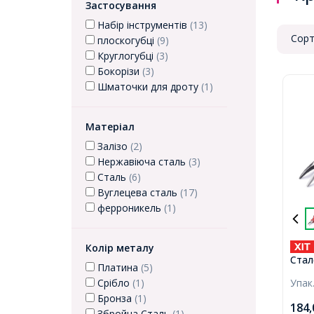
Застосування
Набір інструментів
(13)
Сорт
плоскогубці
(9)
Круглогубці
(3)
Бокорізи
(3)
Шматочки для дроту
(1)
Матеріал
Залізо
(2)
Нержавіюча сталь
(3)
Сталь
(6)
Вуглецева сталь
(17)
ферроникель
(1)
Колір металу
Стал
Платина
(5)
Носи
Упак
Срібло
(1)
для Б
Бронза
(1)
Руко
184
13см
Збройна Сталь
(1)