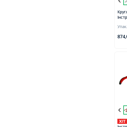
Круг
Інст
Рукод
Упак
Плос
Накл
874
Інстр