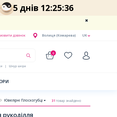
5 днів 12:25:35
мовити дзвінок
Волиця (Комарева)
UK
0
ки
|
Шнур шкіра
БОРИ
Ювелірні Плоскогубці
31
товар знайдено
я рукоділля