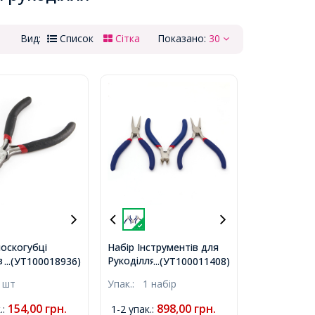
Вид:
Список
Сітка
Показано:
30
оскогубці
Набір Інструментів для
Рукоділля та Біжутерії з
 з Вигнутим
...(УТ100018936)
...(УТ100011408)
Нержавіючої Сталі,
, Інструмент
 шт
Упак.:
1 набір
Круглогубці, Плоскогубці
ділля та
та Бокорізи, Синій,
, Чорні, 12.5см,
154,00
грн.
898,00
грн.
.
:
1-2 упак.
:
110~130x53 мм, 3шт/