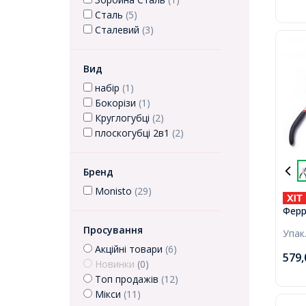
Сталь
(5)
Сталевий
(3)
Вид
набір
(1)
Бокорізи
(1)
Круглогубці
(2)
плоскогубці 2в1
(2)
Бренд
Monisto
(29)
Ферр
Інст
Просування
Упак
Рукод
Акційні товари
(6)
Плос
579
Круг
Новинки
(0)
Чорні
Топ продажів
(12)
набір
Мікси
(11)