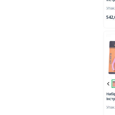
для 
Упак
Круг
Плос
542
Черв
Набі
Інст
на бл
Упак
Плос
Гост