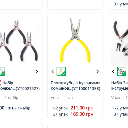
3+ упак
Набір
Плоскогубці з Кусачками
Набір За
Комбіновані, Інструмент
Інструме
онікелевих
...(УТ0027927)
...(УТ100011388)
для Рукоділля та
Рукоділл
рументів для
.:
1 набір
Упак.:
1 шт
Упак.:
1
Біжутерії з Вуглецевої
Блістері
ілля та Біжутерії,
Сталі, Жовтий,
Бокорізи
когубці,
,00
грн.
211,00
грн.
1-2 упак.
:
1-2 упак
/ 1 набір
13.5x5.5см,
Чорний,
логубці, Бокорізи,
169,00
грн.
3+ упак.
:
3+ упак
3шт/набі
, 11-12.5см, 3шт/
,