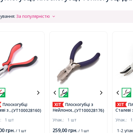
ування:
За популярністю
Плоскогубці
Плоскогубці з
Пл
еві з Вигнутим
Нейлоновими
Сталеві
...(УТ100028160)
...(УТ100028176)
ком, Інструмент
Накладками для Роботи
Носиком
.:
1 шт
Упак.:
1 шт
Упак.:
1
іжутерії та
з Крихкими
для Руко
ділля, Червоні,
Матеріалами, Сталь,
Біжутерії
,00
грн.
259,00
грн.
1-2 упак
/ 1 шт
/ 1 шт
,
Сині,