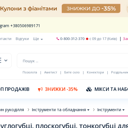
legram +380506989171
|
нтакти
Відгуки
Ще
0-800-312-370
c 09 до 17 (Київ)
За
Позолота
|
Аметист
|
Бите скло
|
Конектори
|
Роздільни
П ПРОДАЖІВ
ЗНИЖКИ -35%
МІКСИ ТА НА
ин рукоділля
Інструменти та обладнання
Інструменти
углогубці, плоскогубці, тонкогубці дл