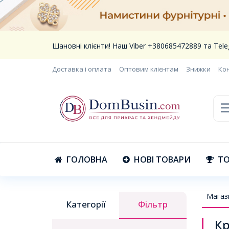
Шановні клієнти! Наш Viber +380685472889 та Te
Доставка і оплата
Оптовим клієнтам
Знижки
Ко
ГОЛОВНА
НОВІ ТОВАРИ
ТО
Магаз
Категорії
Фільтр
Кр