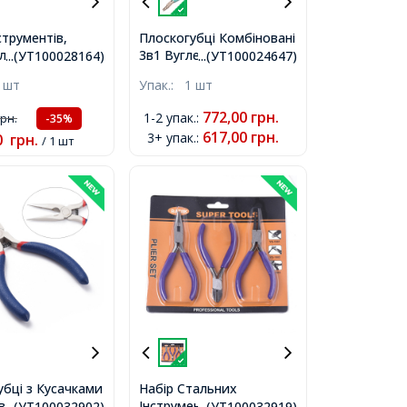
струментів,
Плоскогубці Комбіновані
для створення
3в1 Вуглецева Сталь,
...(УТ100028164)
...(УТ100024647)
і Заклепок,
Інструмент для
 шт
Упак.:
1 шт
льоровий, 150-
Рукоділля та Біжутерії,
Бірюзовий, 167мм,
772,00
грн.
1-2 упак.
:
грн.
-35%
617,00
грн.
3+ упак.
:
0
грн.
/ 1 шт
убці з Кусачками
Набір Стальних
вані, Вуглецева
Інструментів для
...(УТ100032902)
...(УТ100032919)