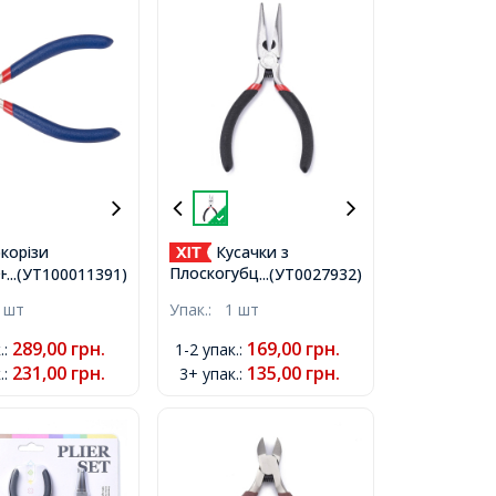
корізи
Кусачки з
ент для
Плоскогубцями 2в1
...(УТ100011391)
...(УТ0027932)
я та Біжутерії
Сталеві Інструменти для
 шт
Упак.:
1 шт
юча Сталь, Сині,
Рукоділля та Біжутерії,
м,
Чорний, 135х50х10 мм,
289,00
грн.
169,00
грн.
.
:
1-2 упак.
:
231,00
грн.
135,00
грн.
.
:
3+ упак.
: