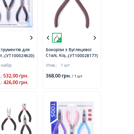
струментів для
Бокорізи з Вуглецевої
я та Біжутерії із
Сталі, Коричневий,
...(УТ100024620)
...(УТ100028177)
ної Вуглецевої
11x4.6x0.8см,
 набір
Упак.:
1 шт
окорізи,
бці, Кусачки
532,00
грн.
368,00
грн.
.
:
/ 1 шт
, Чорний,
426,00
грн.
.
:
м, 3шт/набір,