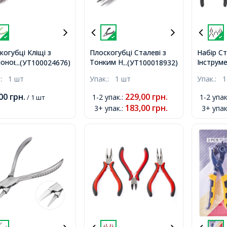
когубці Кліщі з
Плоскогубці Сталеві з
Набір С
лоновими
Тонким Носиком,
Інструме
...(УТ100024676)
...(УТ100018932)
адками для
Інструмент для
Рукоділл
.:
1 шт
Упак.:
1 шт
Упак.:
1
ких Матеріалів,
Рукоділля та Біжутерії,
Блістері
румент для
Чорні, 13см,
Кусачки,
,00
грн.
229,00
грн.
1-2 упак.
:
1-2 упак
/ 1 шт
ілля та Біжутерії,
Кусачки 
183,00
грн.
3+ упак.
:
3+ упак
о-Зелені, 13.2см,
Плоског
Носом, 
6шт/упак