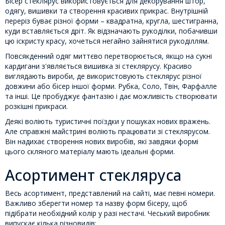
Бісер стеклярус використовується для декорування штор,
одягу, вишивки та створення красивих прикрас. Внутрішній
переріз буває різної форми – квадратна, кругла, шестигранна,
куди вставляється дріт. Як відзначають рукоділки, побачивши
цю іскристу красу, хочеться негайно зайнятися рукоділлям.
Повсякденний одяг миттєво перетворюється, якщо на сукні
кардигани з'являється вишивка зі стеклярусу. Красиво
виглядають вироби, де використовують стеклярус різної
довжини або бісер іншої форми. Рубка, Соло, Твін, Фарфалле
та інші. Це пробуджує фантазію і дає можливість створювати
розкішні прикраси.
Деякі воліють туристичні поїздки у пошуках нових вражень.
Але справжні майстрині воліють працювати зі стеклярусом.
Він надихає створення нових виробів, які завдяки формі
цього скляного матеріалу мають ідеальні форми.
Асортимент стекляруса
Весь асортимент, представлений на сайті, має певні номери.
Важливо зберегти номер та назву форм бісеру, щоб
підібрати необхідний колір у разі нестачі. Чеський виробник
випускає кілька різновидів: