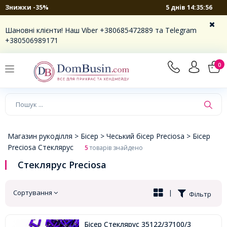
5 днів 14:35:55
Знижки -35%
×
Шановні клієнти! Наш Viber +380685472889 та Telegram
+380506989171
0
Магазин рукоділля >
Бісер >
Чеський бісер Preciosa >
Бісер
Preciosa Стеклярус
5
товарів знайдено
Стеклярус Preciosa
Сортування
|
Фільтр
Бісер Стеклярус 35122/37100/3