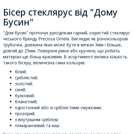
Бісер стеклярус від "Дому
Бусин"
"Дом бусин" пропонує рукоділкам гарний, іскристий стеклярус
чеського бренду Preciosa Ornela. Виглядає як різнокольорові
трубочки, довжина яких може бути в межах 3мм і більше,
довгий до 25мм. Поверхня рівна або кручена, що робить
матеріал ще більш красивим. В асортименті велика кількість
такого бісеру, величезна гама кольорів:
білий;
сріблястий;
золотий;
синій;
бузковий;
блакитний;
однотонний або зі сріблястими смужками;
прозорий;
з внутрішнім сріблом;
помаранчевий та інші.