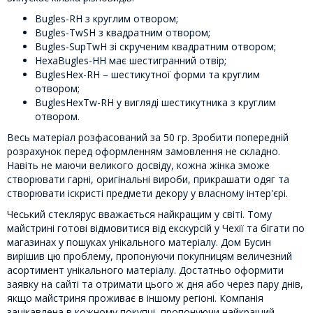
Bugles-RH з круглим отвором;
Bugles-TwSH з квадратним отвором;
Bugles-SupTwH зі скрученим квадратним отвором;
HexaBugles-HH має шестигранний отвір;
BuglesHex-RH – шестикутної форми та круглим
отвором;
BuglesHexTw-RH у вигляді шестикутника з круглим
отвором.
Весь матеріал розфасований за 50 гр. Зробити попередній
розрахунок перед оформленням замовлення не складно.
Навіть не маючи великого досвіду, кожна жінка зможе
створювати гарні, оригінальні вироби, прикрашати одяг та
створювати іскристі предмети декору у власному інтер'єрі.
Чеський стеклярус вважається найкращим у світі. Тому
майстрині готові відмовитися від екскурсій у Чехії та бігати по
магазинах у пошуках унікального матеріалу. Дом Бусин
вирішив цю проблему, пропонуючи покупницям величезний
асортимент унікального матеріалу. Достатньо оформити
заявку на сайті та отримати цього ж дня або через пару днів,
якщо майстриня проживає в іншому регіоні. Компанія
зацікавлена ​​в кожному покупці, пропонуючи найкращий