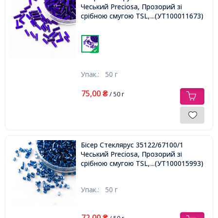
Чеський Preciosa, Прозорий зі
срібною смугою TSL, Синій,
...(УТ100011673)
Упак.:
50 г
75,00
₴
/ 50 г
Бісер Стеклярус 35122/67100/1
Чеський Preciosa, Прозорий зі
срібною смугою TSL, Синій,
...(УТ100015993)
Упак.:
50 г
72,00
₴
/ 50 г