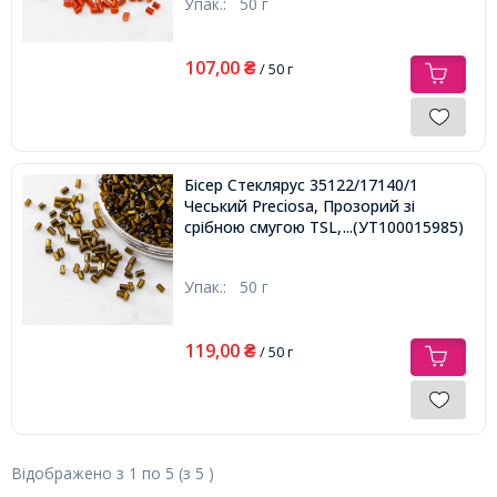
Упак.:
50 г
107,00
₴
/ 50 г
Бісер Стеклярус 35122/17140/1
Чеський Preciosa, Прозорий зі
срібною смугою TSL, Коричневий,
...(УТ100015985)
Упак.:
50 г
119,00
₴
/ 50 г
Відображено з
1
по
5
(з
5
)