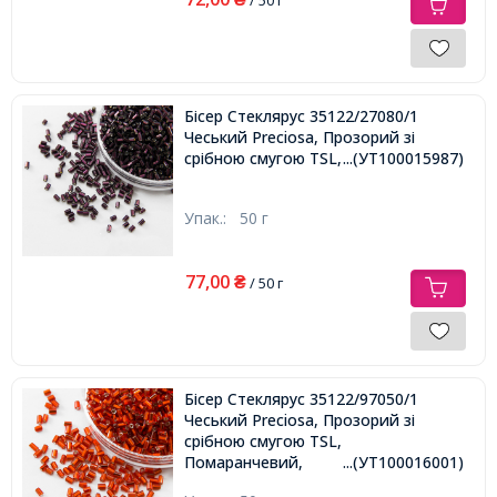
Бісер Стеклярус 35122/27080/1
Чеський Preciosa, Прозорий зі
срібною смугою TSL, Фіолетовий,
...(УТ100015987)
Упак.:
50 г
77,00
₴
/ 50 г
Бісер Стеклярус 35122/97050/1
Чеський Preciosa, Прозорий зі
срібною смугою TSL,
Помаранчевий,
...(УТ100016001)