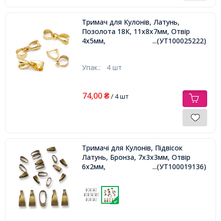
Тримач для Кулонів, Латунь,
Позолота 18К, 11x8x7мм, Отвір
4х5мм,
...(УТ100025222)
Упак.:
4 шт
74,00
₴
/ 4 шт
Тримачі для Кулонів, Підвісок
Латунь, Бронза, 7х3х3мм, Отвір
6х2мм,
...(УТ100019136)