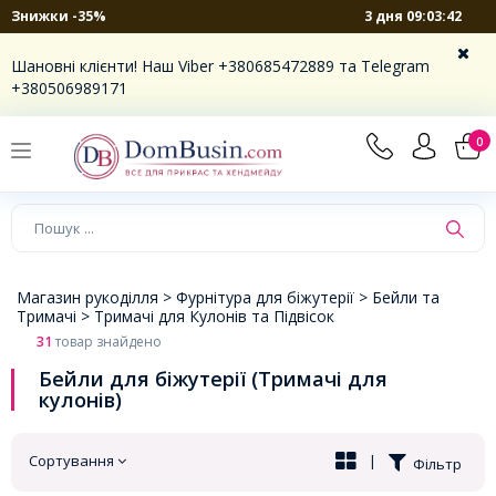
3 дня 09:03:41
Знижки -35%
×
Шановні клієнти! Наш Viber +380685472889 та Telegram
+380506989171
0
Магазин рукоділля >
Фурнітура для біжутерії >
Бейли та
Тримачі >
Тримачі для Кулонів та Підвісок
31
товар знайдено
Бейли для біжутерії (Тримачі для
кулонів)
Сортування
|
Фільтр