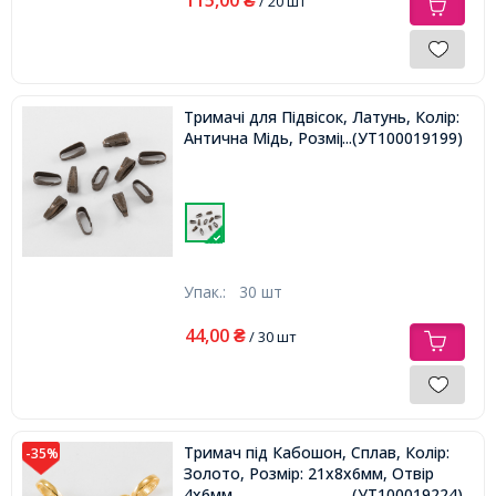
₴
/ 20 шт
Тримачі для Підвісок, Латунь, Колір:
Антична Мідь, Розмір: 10х3.5мм,
...(УТ100019199)
Упак.:
30 шт
44,00
₴
/ 30 шт
Тримач під Кабошон, Сплав, Колір:
-35%
Золото, Розмір: 21х8х6мм, Отвір
4х6мм,
...(УТ100019224)