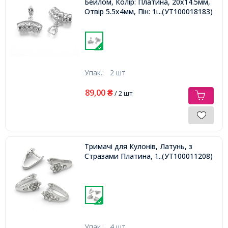
Бейлом, Колір: Платина, 20х14.5мм,
Отвір 5.5х4мм, Пін: 1мм
...(УТ100018183)
Упак.:
2 шт
89,00
₴
/ 2 шт
Тримачі для Кулонів, Латунь, з
Стразами Платина, 13х12мм,
...(УТ100011208)
Упак.:
4 шт