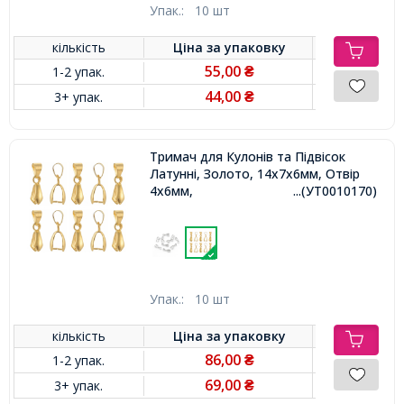
Упак.:
10 шт
кількість
Ціна за
упаковку
55,00
1-2 упак.
₴
44,00
3+ упак.
₴
Тримач для Кулонів та Підвісок
Латунні, Золото, 14x7х6мм, Отвір
4х6мм,
...(УТ0010170)
Упак.:
10 шт
кількість
Ціна за
упаковку
86,00
1-2 упак.
₴
69,00
3+ упак.
₴