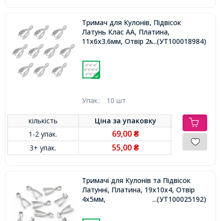
Тримач для Кулонів, Підвісок
Латунь Клас АА, Платина,
11x6x3.6мм, Отвір 2мм, Пін 1мм,
...(УТ100018984)
Упак.:
10 шт
кількість
Ціна за
упаковку
69,00
1-2 упак.
₴
55,00
3+ упак.
₴
Тримачі для Кулонів та Підвісок
Латунні, Платина, 19x10x4, Отвір
4х5мм,
...(УТ100025192)