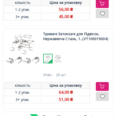
кількість
Ціна за
упаковку
56,00
1-2 упак.
₴
45,00
3+ упак.
₴
Тримачі Затискачі для Підвісок,
Нержавіюча Сталь, 10х8.5х5мм
...(УТ100019004)
Упак.:
20 шт
кількість
Ціна за
упаковку
64,00
1-2 упак.
₴
51,00
3+ упак.
₴