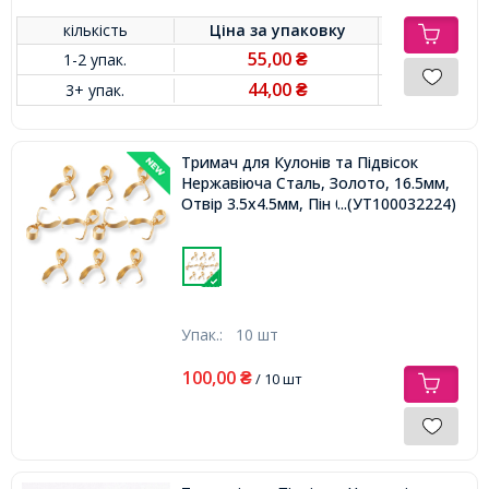
кількість
Ціна за
упаковку
55,00
1-2 упак.
₴
44,00
3+ упак.
₴
Тримач для Кулонів та Підвісок
Нержавіюча Сталь, Золото, 16.5мм,
Отвір 3.5x4.5мм, Пін 0.8мм
...(УТ100032224)
Упак.:
10 шт
100,00
₴
/ 10 шт