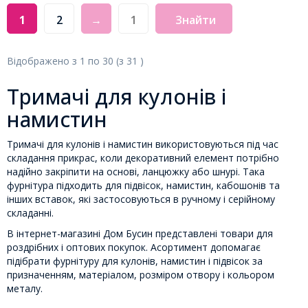
1
2
→
Знайти
Відображено з
1
по
30
(з
31
)
Тримачі для кулонів і
намистин
Тримачі для кулонів і намистин використовуються під час
складання прикрас, коли декоративний елемент потрібно
надійно закріпити на основі, ланцюжку або шнурі. Така
фурнітура підходить для підвісок, намистин, кабошонів та
інших вставок, які застосовуються в ручному і серійному
складанні.
В інтернет-магазині Дом Бусин представлені товари для
роздрібних і оптових покупок. Асортимент допомагає
підібрати фурнітуру для кулонів, намистин і підвісок за
призначенням, матеріалом, розміром отвору і кольором
металу.