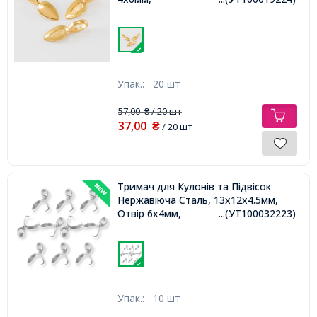
Упак.:
20 шт
57,00
/ 20 шт
₴
37,00
₴
/ 20 шт
Тримач для Кулонів та Підвісок
Нержавіюча Сталь, 13x12x4.5мм,
Отвір 6х4мм,
...(УТ100032223)
Упак.:
10 шт