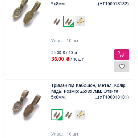
5х8мм,
...(УТ100018182)
Упак.:
10 шт
55,00
/ 10 шт
₴
36,00
₴
/ 10 шт
Тримач під Кабошон, Метал, Колір:
Мідь, Розмір: 26х8х7мм, Отв-тя
5х8мм,
...(УТ100018181)
Упак.:
10 шт