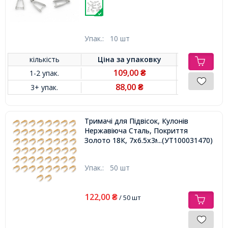
Упак.:
10 шт
кількість
Ціна за
упаковку
109,00
1-2 упак.
₴
88,00
3+ упак.
₴
Тримачі для Підвісок, Кулонів
Нержавіюча Сталь, Покриття
Золото 18К, 7х6.5х3мм, Пін 0.5мм
...(УТ100031470)
Упак.:
50 шт
122,00
₴
/ 50 шт