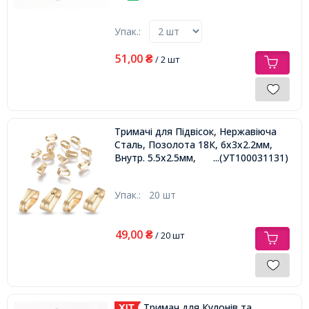
Упак.:
51,00
₴
/ 2 шт
Тримачі для Підвісок, Нержавіюча
Сталь, Позолота 18К, 6x3x2.2мм,
Внутр. 5.5x2.5мм,
...(УТ100031131)
Упак.:
20 шт
49,00
₴
/ 20 шт
Тримач для Кулонів та