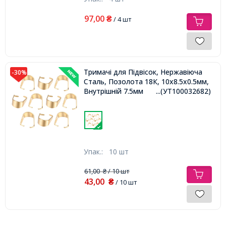
97,00
₴
/ 4 шт
Тримачі для Підвісок, Нержавіюча
-30%
Сталь, Позолота 18К, 10х8.5х0.5мм,
Внутрішній 7.5мм
...(УТ100032682)
Упак.:
10 шт
61,00
/ 10 шт
₴
43,00
₴
/ 10 шт