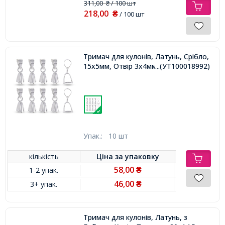
311,00
/ 100 шт
₴
218,00
₴
/ 100 шт
Тримач для кулонів, Латунь, Срібло,
15х5мм, Отвір 3х4мм, Пін 0.8мм,
...(УТ100018992)
Упак.:
10 шт
кількість
Ціна за
упаковку
58,00
1-2 упак.
₴
46,00
3+ упак.
₴
Тримач для кулонів, Латунь, з