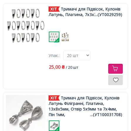
Тримачі для Підвісок, Кулонів
Латунь, Платина, 7х3х3мм,
...(УТ0029259)
Упак.:
25,00
₴
/ 20 шт
Тримач для Підвісок, Кулонів
Латунь Філігранні, Платина,
13х8х5мм, Отвір 5x9мм та 7x4мм,
Пін 1мм,
...(УТ100031708)