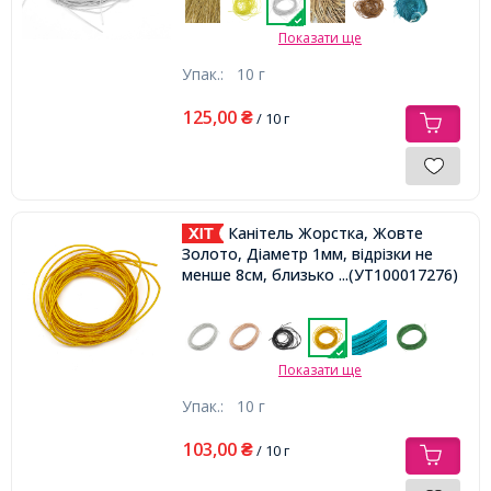
Показати ще
Упак.:
10 г
125,00
₴
/ 10 г
Канітель Жорстка, Жовте
Золото, Діаметр 1мм, відрізки не
менше 8см, близько 250см / 10г,
...(УТ100017276)
Показати ще
Упак.:
10 г
103,00
₴
/ 10 г