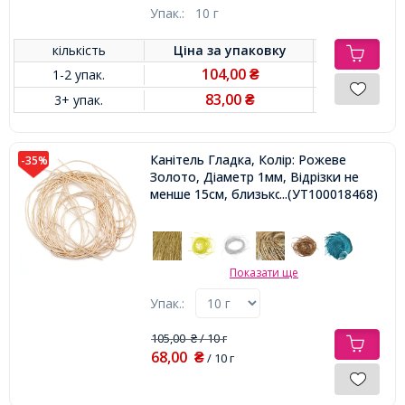
Упак.:
10 г
кількість
Ціна за
упаковку
104,00
1-2 упак.
₴
83,00
3+ упак.
₴
Канітель Гладка, Колір: Рожеве
-35%
Золото, Діаметр 1мм, Відрізки не
менше 15см, близько 580см / 10г,
...(УТ100018468)
Показати ще
Упак.:
105,00
/ 10 г
₴
68,00
₴
/ 10 г