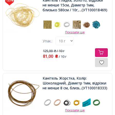
Канітель Гладка, Золото, Відрізки
-35%
не менше 15см, Діаметр 1мм,
близько 580см / 10г,
...(УТ100018469)
Показати ще
Упак.:
125,00
/ 10 г
₴
81,00
₴
/ 10 г
Канітель Жорстка, Колір:
Шоколадний, Діаметр 1мм, відрізки
не менше 8 см, близько 250см / 10г,
...(УТ100018333)
Показати ще