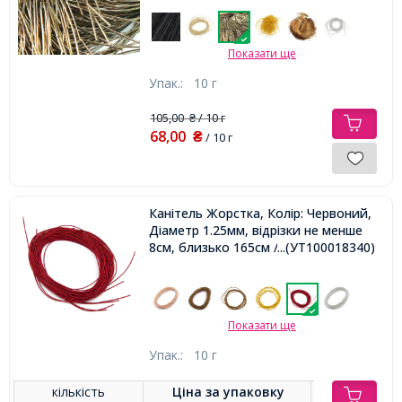
Показати ще
Упак.:
10 г
105,00
/ 10 г
₴
68,00
₴
/ 10 г
Канітель Жорстка, Колір: Червоний,
Діаметр 1.25мм, відрізки не менше
8см, близько 165см / 10г,
...(УТ100018340)
Показати ще
Упак.:
10 г
кількість
Ціна за
упаковку