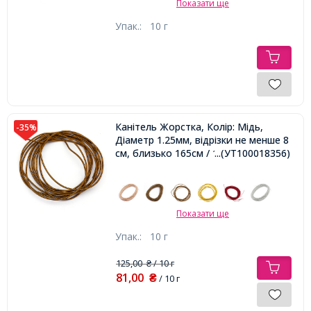
Показати ще
Упак.:
10 г
Канітель Жорстка, Колір: Мідь,
-35%
Діаметр 1.25мм, відрізки не менше 8
см, близько 165см / 10г,
...(УТ100018356)
Показати ще
Упак.:
10 г
125,00
/ 10 г
₴
81,00
₴
/ 10 г