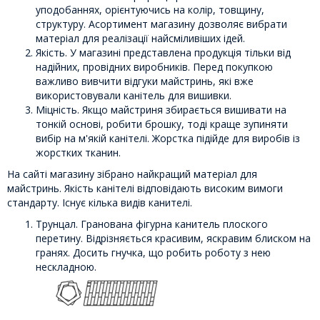
уподобаннях, орієнтуючись на колір, товщину,
структуру. Асортимент магазину дозволяє вибрати
матеріал для реалізації найсміливіших ідей.
Якість. У магазині представлена продукція тільки від
надійних, провідних виробників. Перед покупкою
важливо вивчити відгуки майстринь, які вже
використовували канітель для вишивки.
Міцність. Якщо майстриня збирається вишивати на
тонкій основі, робити брошку, тоді краще зупиняти
вибір на м'якій канітелі. Жорстка підійде для виробів із
жорстких тканин.
На сайті магазину зібрано найкращий матеріал для
майстринь. Якість канітелі відповідають високим вимоги
стандарту. Існує кілька видів канителі.
Трунцал. Гранована фігурна канитель плоского
перетину. Відрізняється красивим, яскравим блиском на
гранях. Досить гнучка, що робить роботу з нею
нескладною.