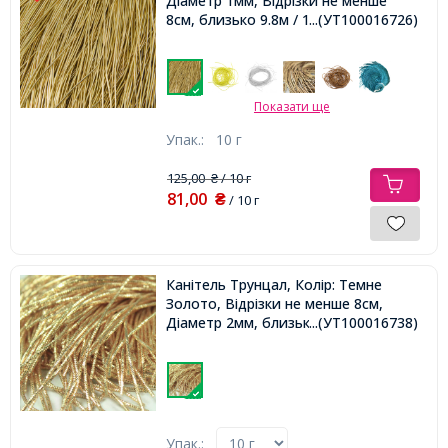
Діаметр 1мм, Відрізки не менше
8см, близько 9.8м / 10г,
...(УТ100016726)
Показати ще
Упак.:
10 г
125,00
/ 10 г
₴
81,00
₴
/ 10 г
Канітель Трунцал, Колір: Темне
Золото, Відрізки не менше 8см,
Діаметр 2мм, близько 3.5м / 10г,
...(УТ100016738)
Упак.: