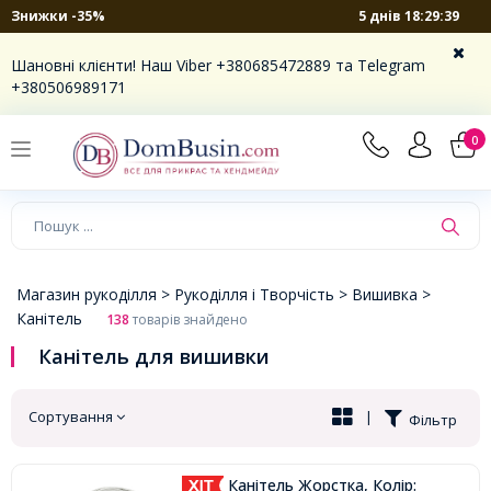
5 днів 18:29:38
Знижки -35%
×
Шановні клієнти! Наш Viber +380685472889 та Telegram
+380506989171
0
Магазин рукоділля >
Рукоділля і Творчість >
Вишивка >
Канітель
138
товарів знайдено
Канітель для вишивки
Сортування
|
Фільтр
Канітель Жорстка, Колір: