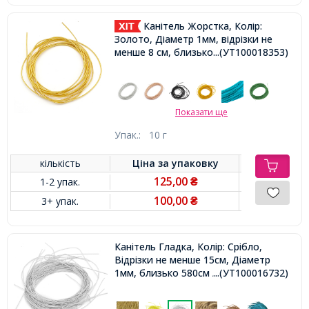
Канітель Жорстка, Колір:
Золото, Діаметр 1мм, відрізки не
менше 8 см, близько 250см / 10г,
...(УТ100018353)
Показати ще
Упак.:
10 г
кількість
Ціна за
упаковку
125,00
1-2 упак.
₴
100,00
3+ упак.
₴
Канітель Гладка, Колір: Срібло,
Відрізки не менше 15см, Діаметр
1мм, близько 580см / 10г,
...(УТ100016732)