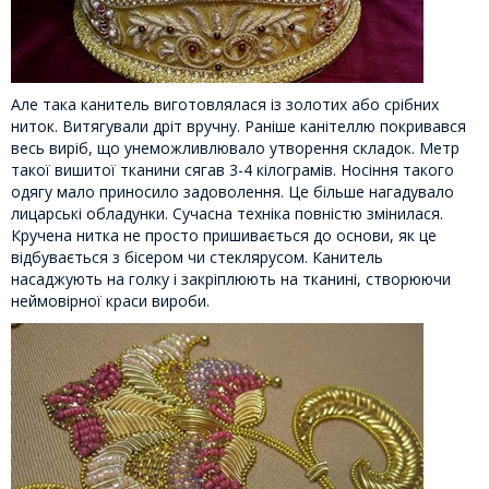
Але така канитель виготовлялася із золотих або срібних
ниток. Витягували дріт вручну. Раніше канітеллю покривався
весь виріб, що унеможливлювало утворення складок. Метр
такої вишитої тканини сягав 3-4 кілограмів. Носіння такого
одягу мало приносило задоволення. Це більше нагадувало
лицарські обладунки. Сучасна техніка повністю змінилася.
Кручена нитка не просто пришивається до основи, як це
відбувається з бісером чи стеклярусом. Канитель
насаджують на голку і закріплюють на тканині, створюючи
неймовірної краси вироби.