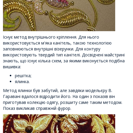
Існує метод внутрішнього кріплення. Для нього
використовується м'яка канітель, такою технологією
заповнюються внутрішні візерунки. Для контуру
використовують твердий тип канітелі. Досвідчені майстрині
знають, що існує кілька схем, за якими виконується подібна
вишивка:
решітка;
ялинка.
Метод ялинки був забутий, але завдяки модельєру В.
Гаравані вдалося відродити його. На один з показів він
приготував колекцію одягу, розшиту саме таким методом.
Показ викликав справжній фурор.