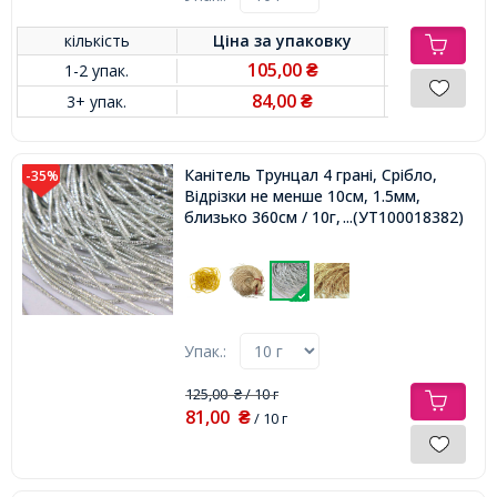
кількість
Ціна за
упаковку
105,00
1-2 упак.
₴
84,00
3+ упак.
₴
Канітель Трунцал 4 грані, Срібло,
-35%
Відрізки не менше 10см, 1.5мм,
близько 360см / 10г,
...(УТ100018382)
Упак.:
125,00
/ 10 г
₴
81,00
₴
/ 10 г