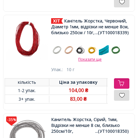
Канітель Жорстка, Червоний,
Діаметр 1мм, відрізки не менше 8см,
близько 250см / 10г,
...(УТ100018339)
Показати ще
Упак.:
10 г
кількість
Ціна за
упаковку
104,00
1-2 упак.
₴
83,00
3+ упак.
₴
Канитель Жорстка, Сірий, 1мм,
-35%
Відрізки не менше 8 см, близько
250см/10г,
...(УТ100018350)