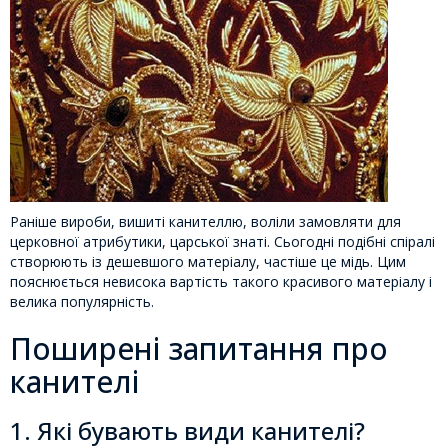
Раніше вироби, вишиті канителлю, воліли замовляти для
церковної атрибутики, царської знаті. Сьогодні подібні спіралі
створюють із дешевшого матеріалу, частіше це мідь. Цим
пояснюється невисока вартість такого красивого матеріалу і
велика популярність.
Поширені запитання про
канителі
1. Які бувають види канителі?