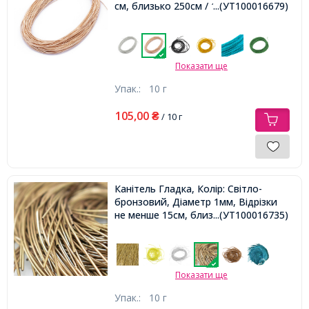
см, близько 250см / 10г,
...(УТ100016679)
Показати ще
Упак.:
10 г
105,00
₴
/ 10 г
Канітель Гладка, Колір: Світло-
бронзовий, Діаметр 1мм, Відрізки
не менше 15см, близько 580см / 10г,
...(УТ100016735)
Показати ще
Упак.:
10 г