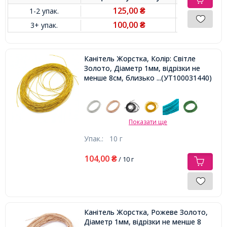
125,00
1-2 упак.
₴
100,00
3+ упак.
₴
Канітель Жорстка, Колір: Світле
Золото, Діаметр 1мм, відрізки не
менше 8см, близько 250см / 10г,
...(УТ100031440)
Показати ще
Упак.:
10 г
104,00
₴
/ 10 г
Канітель Жорстка, Рожеве Золото,
Діаметр 1мм, відрізки не менше 8