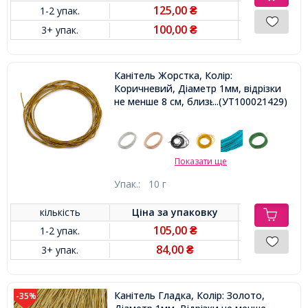
125,00
1-2 упак.
₴
100,00
3+ упак.
₴
Канітель Жорстка, Колір:
Коричневий, Діаметр 1мм, відрізки
не менше 8 см, близько 250см / 10г,
...(УТ100021429)
Показати ще
Упак.:
10 г
кількість
Ціна за
упаковку
105,00
1-2 упак.
₴
84,00
3+ упак.
₴
Канітель Гладка, Колір: Золото,
-35%