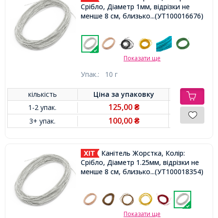
Срібло, Діаметр 1мм, відрізки не
менше 8 см, близько 250см / 10г,
...(УТ100016676)
Показати ще
Упак.:
10 г
кількість
Ціна за
упаковку
125,00
1-2 упак.
₴
100,00
3+ упак.
₴
Канітель Жорстка, Колір:
Срібло, Діаметр 1.25мм, відрізки не
менше 8 см, близько 180см / 10г,
...(УТ100018354)
Показати ще