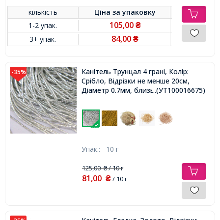
кількість
Ціна за
упаковку
105,00
1-2 упак.
₴
84,00
3+ упак.
₴
Канітель Трунцал 4 грані, Колір:
-35%
Срібло, Відрізки не менше 20см,
Діаметр 0.7мм, близько 580см / 10г,
...(УТ100016675)
Упак.:
10 г
125,00
/ 10 г
₴
81,00
₴
/ 10 г