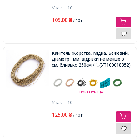
Упак.:
10 г
105,00
₴
/ 10 г
Канітель Жорстка, Мідна, Бежевий,
Діаметр 1мм, відрізки не менше 8
см, близько 250см / 10г,
...(УТ100018352)
Показати ще
Упак.:
10 г
125,00
₴
/ 10 г