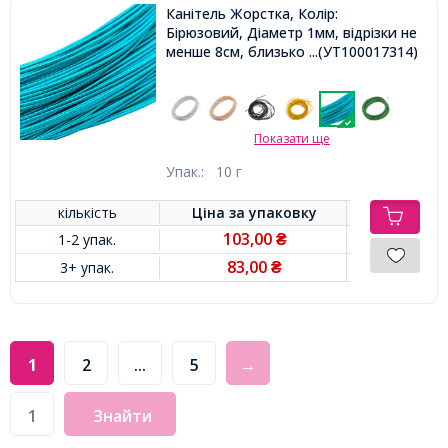
Канітель Жорстка, Колір:
Бірюзовий, Діаметр 1мм, відрізки не
менше 8см, близько 250см / 10г,
...(УТ100017314)
Показати ще
Упак.:
10 г
кількість
Ціна за
упаковку
103,00
1-2 упак.
₴
83,00
3+ упак.
₴
1
2
...
5
→
Знайти