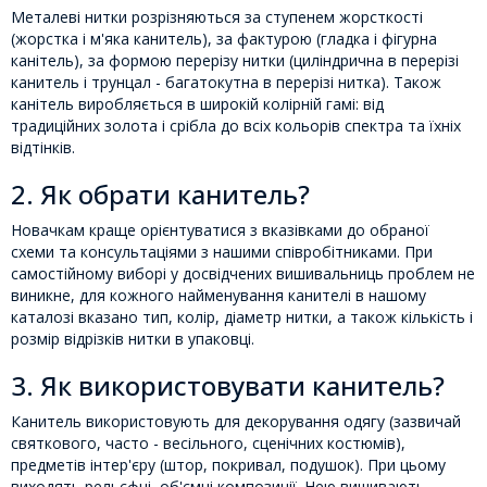
Металеві нитки розрізняються за ступенем жорсткості
(жорстка і м'яка канитель), за фактурою (гладка і фігурна
канітель), за формою перерізу нитки (циліндрична в перерізі
канитель і трунцал - багатокутна в перерізі нитка). Також
канітель виробляється в широкій колірній гамі: від
традиційних золота і срібла до всіх кольорів спектра та їхніх
відтінків.
2. Як обрати канитель?
Новачкам краще орієнтуватися з вказівками до обраної
схеми та консультаціями з нашими співробітниками. При
самостійному виборі у досвідчених вишивальниць проблем не
виникне, для кожного найменування канителі в нашому
каталозі вказано тип, колір, діаметр нитки, а також кількість і
розмір відрізків нитки в упаковці.
3. Як використовувати канитель?
Канитель використовують для декорування одягу (зазвичай
святкового, часто - весільного, сценічних костюмів),
предметів інтер'єру (штор, покривал, подушок). При цьому
виходять рельєфні, об'ємні композиції. Нею вишивають