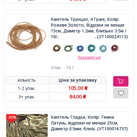
Канітель Трунцал, 4 Грані, Колір:
Рожеве Золото, Відрізки не менше
15см, Діаметр 1.2мм, близько 3.5м /
10г,
...(УТ100024113)
Показати ще
Упак.:
10 г
кількість
Ціна за
упаковку
105,00
1-2 упак.
₴
84,00
3+ упак.
₴
Канітель Гладка, Колір: Темна
-35%
Латунь, відрізки не менше 25см,
Діаметр 0.5мм, близько 980см / 10г,
...(УТ100016737)