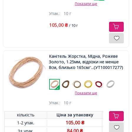
Показати ще
Упак.:
10 г
105,00
₴
/ 10 г
Канітель Жорстка, Мідна, Рожеве
Золото, 1.25мм, відрізки не менше
8см, близько 165см/10г,
...(УТ100017277)
Показати ще
Упак.:
10 г
кількість
Ціна за
упаковку
105,00
1-2 упак.
₴
84,00
3+ упак.
₴