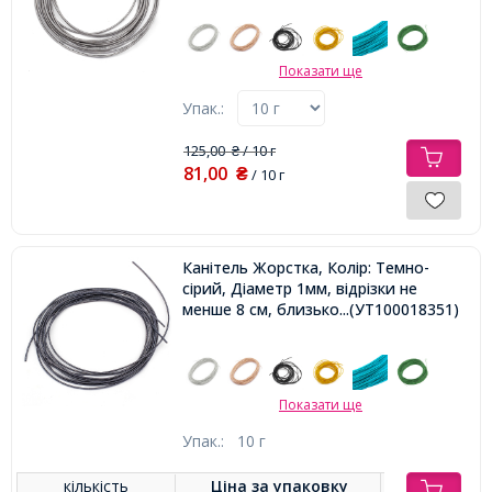
Показати ще
Упак.:
125,00
/ 10 г
₴
81,00
₴
/ 10 г
Канітель Жорстка, Колір: Темно-
сірий, Діаметр 1мм, відрізки не
менше 8 см, близько 250см / 10г,
...(УТ100018351)
Показати ще
Упак.:
10 г
кількість
Ціна за
упаковку