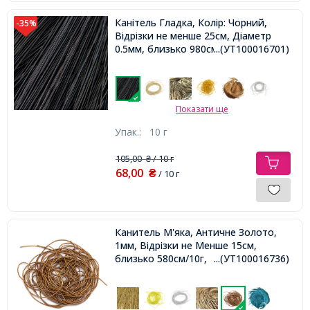
Канітель Гладка, Колір: Чорний,
-35%
Відрізки не менше 25см, Діаметр
0.5мм, близько 980см / 10г,
...(УТ100016701)
Показати ще
Упак.:
10 г
105,00
/ 10 г
₴
68,00
₴
/ 10 г
Канитель М'яка, Античне Золото,
1мм, Відрізки не Менше 15см,
близько 580см/10г,
...(УТ100016736)