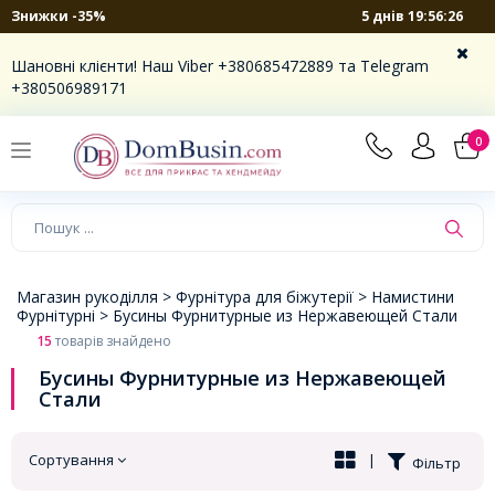
5 днів 19:56:25
Знижки -35%
×
Шановні клієнти! Наш Viber +380685472889 та Telegram
+380506989171
0
Магазин рукоділля >
Фурнітура для біжутерії >
Намистини
Фурнітурні >
Бусины Фурнитурные из Нержавеющей Стали
15
товарів знайдено
Бусины Фурнитурные из Нержавеющей
Стали
Сортування
|
Фільтр