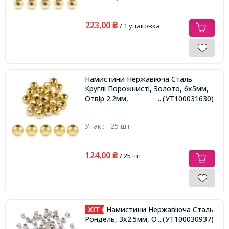
223,00
₴
/ 1 упаковка
Намистини Нержавіюча Сталь
Круглі Порожнисті, Золото, 6х5мм,
Отвір 2.2мм,
...(УТ100031630)
Упак.:
25 шт
124,00
₴
/ 25 шт
Намистини Нержавіюча Сталь
Рондель, 3х2.5мм, Отвір 1.7мм,
...(УТ100030937)