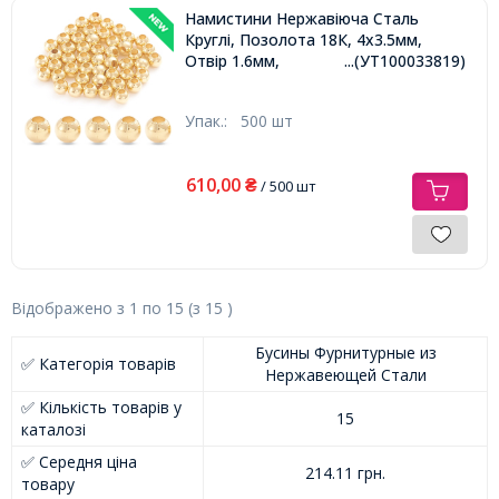
Намистини Нержавіюча Сталь
Круглі, Позолота 18К, 4х3.5мм,
Отвір 1.6мм,
...(УТ100033819)
Упак.:
500 шт
610,00
₴
/ 500 шт
Відображено з
1
по
15
(з
15
)
Бусины Фурнитурные из
✅ Категорія товарів
Нержавеющей Стали
✅ Кількість товарів у
15
каталозі
✅ Середня ціна
214.11 грн.
товару