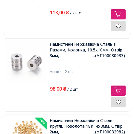
113,00
₴
/ 2 шт
Намистини Нержавіюча Сталь з
Пазами, Колонка, 10.5х10мм, Отвір
3мм,
...(УТ100030933)
Упак.:
2 шт
98,00
₴
/ 2 шт
Намистини Нержавіюча Сталь
Круглі, Позолота 18К, 4х3мм, Отвір
2мм,
...(УТ100032982)