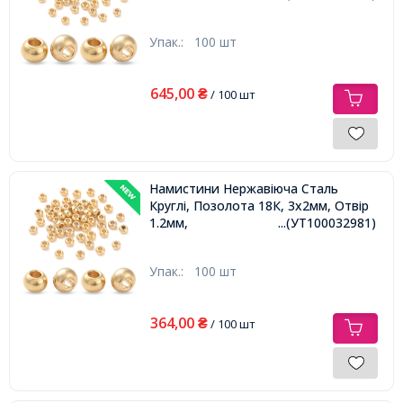
Упак.:
100 шт
645,00
₴
/ 100 шт
Намистини Нержавіюча Сталь
Круглі, Позолота 18К, 3х2мм, Отвір
1.2мм,
...(УТ100032981)
Упак.:
100 шт
364,00
₴
/ 100 шт