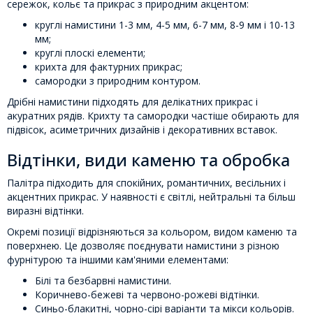
сережок, кольє та прикрас з природним акцентом:
круглі намистини 1-3 мм, 4-5 мм, 6-7 мм, 8-9 мм і 10-13
мм;
круглі плоскі елементи;
крихта для фактурних прикрас;
самородки з природним контуром.
Дрібні намистини підходять для делікатних прикрас і
акуратних рядів. Крихту та самородки частіше обирають для
підвісок, асиметричних дизайнів і декоративних вставок.
Відтінки, види каменю та обробка
Палітра підходить для спокійних, романтичних, весільних і
акцентних прикрас. У наявності є світлі, нейтральні та більш
виразні відтінки.
Окремі позиції відрізняються за кольором, видом каменю та
поверхнею. Це дозволяє поєднувати намистини з різною
фурнітурою та іншими кам'яними елементами:
Білі та безбарвні намистини.
Коричнево-бежеві та червоно-рожеві відтінки.
Синьо-блакитні, чорно-сірі варіанти та мікси кольорів.