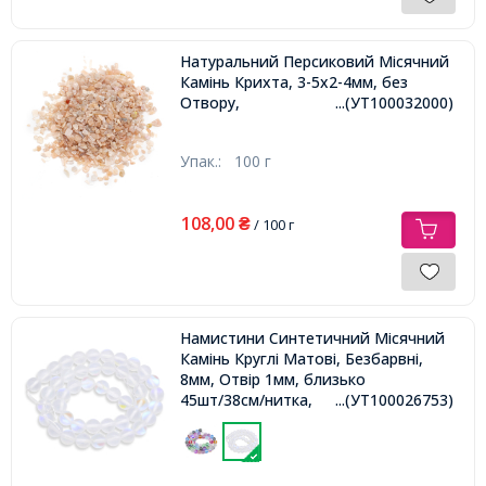
Натуральний Персиковий Місячний
Камінь Крихта, 3-5х2-4мм, без
Отвору,
...(УТ100032000)
Упак.:
100 г
108,00
₴
/ 100 г
Намистини Синтетичний Місячний
Камінь Круглі Матові, Безбарвні,
8мм, Отвір 1мм, близько
45шт/38см/нитка,
...(УТ100026753)