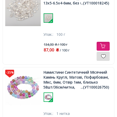
13x5-6.5x4-6мм, без Отвору,
...(УТ100018245)
Упак.:
100 г
134,00
/ 100 г
₴
87,00
₴
/ 100 г
Намистини Синтетичний Місячний
-35%
Камінь Круглі, Матові, Пофарбовані,
Мікс, 6мм, Отвір 1мм, близько
58шт/36см/нитка,
...(УТ100026750)
Упак.:
1 нитка