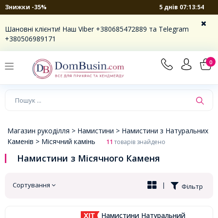
5 днів 07:13:53
Знижки -35%
×
Шановні клієнти! Наш Viber +380685472889 та Telegram
+380506989171
0
Магазин рукоділля >
Намистини >
Намистини з Натуральних
Каменів >
Місячний камінь
11
товарів знайдено
Намистини з Місячного Каменя
Сортування
|
Фільтр
Намистини Натуральний