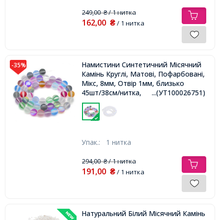
249,00
/ 1 нитка
₴
162,00
₴
/ 1 нитка
Намистини Синтетичний Місячний
-35%
Камінь Круглі, Матові, Пофарбовані,
Мікс, 8мм, Отвір 1мм, близько
45шт/38см/нитка,
...(УТ100026751)
Упак.:
1 нитка
294,00
/ 1 нитка
₴
191,00
₴
/ 1 нитка
Натуральний Білий Місячний Камінь