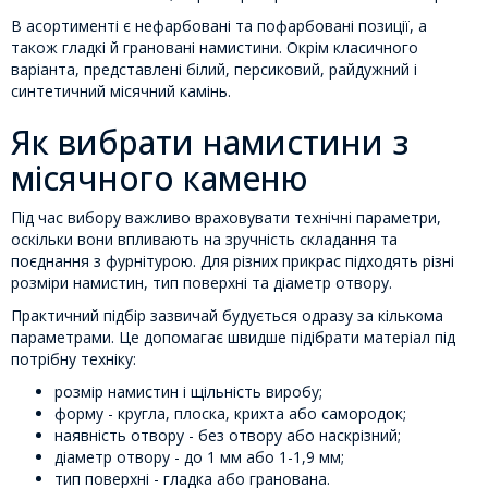
В асортименті є нефарбовані та пофарбовані позиції, а
також гладкі й грановані намистини. Окрім класичного
варіанта, представлені білий, персиковий, райдужний і
синтетичний місячний камінь.
Як вибрати намистини з
місячного каменю
Під час вибору важливо враховувати технічні параметри,
оскільки вони впливають на зручність складання та
поєднання з фурнітурою. Для різних прикрас підходять різні
розміри намистин, тип поверхні та діаметр отвору.
Практичний підбір зазвичай будується одразу за кількома
параметрами. Це допомагає швидше підібрати матеріал під
потрібну техніку:
розмір намистин і щільність виробу;
форму - кругла, плоска, крихта або самородок;
наявність отвору - без отвору або наскрізний;
діаметр отвору - до 1 мм або 1-1,9 мм;
тип поверхні - гладка або гранована.