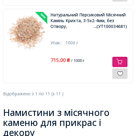
Натуральний Персиковий Місячний
Камінь Крихта, 3-5х2-4мм, без
Отвору,
...(УТ100034681)
Упак.:
1000 г
715,00
₴
/ 1000 г
Відображено з
1
по
11
(з
11
)
Намистини з місячного
каменю для прикрас і
декору