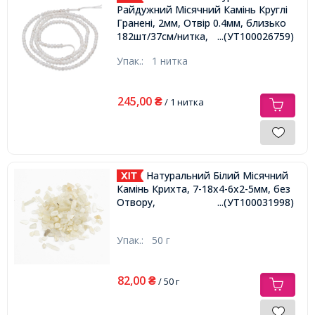
Райдужний Місячний Камінь Круглі
Гранені, 2мм, Отвір 0.4мм, близько
182шт/37см/нитка,
...(УТ100026759)
Упак.:
1 нитка
245,00
₴
/ 1 нитка
Натуральний Білий Місячний
Камінь Крихта, 7-18x4-6х2-5мм, без
Отвору,
...(УТ100031998)
Упак.:
50 г
82,00
₴
/ 50 г