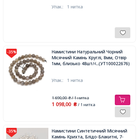
Упак.:
1 нитка
Намистини Натуральний Чорний
-35%
Місячний Камінь Круглі, 8мм, Отвір
1мм, близько 48шт/40см/нитка,
...(УТ100022676)
Упак.:
1 нитка
1 690,00
/ 1 нитка
₴
1 098,00
₴
/ 1 нитка
Намистини Синтетичний Місячний
-35%
Камінь Крихта, Блідо-Блакитні, 7-