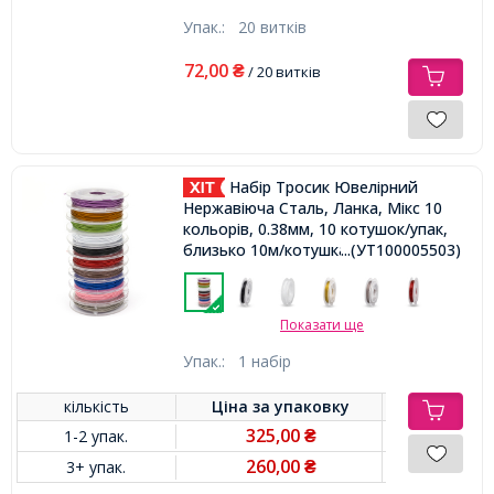
Упак.:
20 витків
72,00
₴
/ 20 витків
Набір Тросик Ювелірний
Нержавіюча Сталь, Ланка, Мікс 10
кольорів, 0.38мм, 10 котушок/упак,
близько 10м/котушка,
...(УТ100005503)
Показати ще
Упак.:
1 набір
кількість
Ціна за
упаковку
325,00
1-2 упак.
₴
260,00
3+ упак.
₴