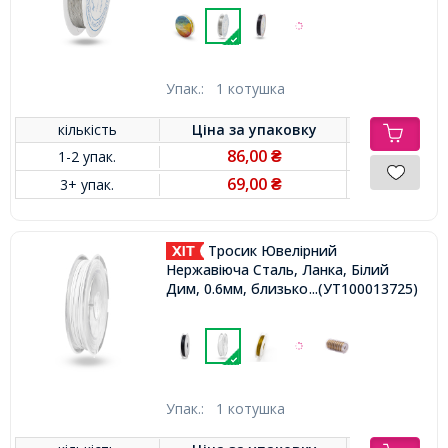
Упак.:
1 котушка
кількість
Ціна за
упаковку
86,00
1-2 упак.
₴
69,00
3+ упак.
₴
Тросик Ювелірний
Нержавіюча Сталь, Ланка, Білий
Дим, 0.6мм, близько 10м/котушка,
...(УТ100013725)
Упак.:
1 котушка