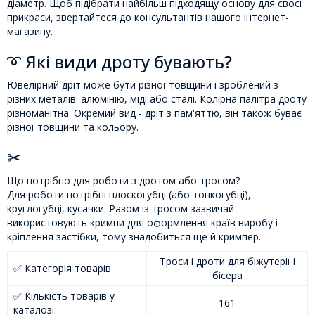
діаметр. Щоб підібрати найбільш підходящу основу для своєї
прикраси, звертайтеся до консультантів нашого інтернет-
магазину.
➰ Які види дроту бувають?
Ювелірний дріт може бути різної товщини і зроблений з
різних металів: алюмінію, міді або сталі. Колірна палітра дроту
різноманітна. Окремий вид - дріт з пам'яттю, він також буває
різної товщини та кольору.
✂
Що потрібно для роботи з дротом або тросом?
Для роботи потрібні плоскогубці (або тонкогубці),
круглогубці, кусачки. Разом із тросом зазвичай
використовують кримпи для оформлення країв виробу і
кріплення застібки, тому знадобиться ще й кримпер.
Троси і дроти для біжутерії і
✅ Категорія товарів
бісера
✅ Кількість товарів у
161
каталозі