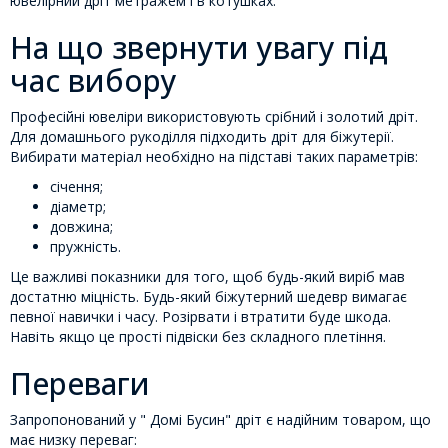
ювелірний дріт метражем і в котушках.
На що звернути увагу під
час вибору
Професійні ювеліри використовують срібний і золотий дріт.
Для домашнього рукоділля підходить дріт для біжутерії.
Вибирати матеріал необхідно на підставі таких параметрів:
січення;
діаметр;
довжина;
пружність.
Це важливі показники для того, щоб будь-який виріб мав
достатню міцність. Будь-який біжутерний шедевр вимагає
певної навички і часу. Розірвати і втратити буде шкода.
Навіть якщо це прості підвіски без складного плетіння.
Переваги
Запропонований у " Домі Бусин" дріт є надійним товаром, що
має низку переваг: