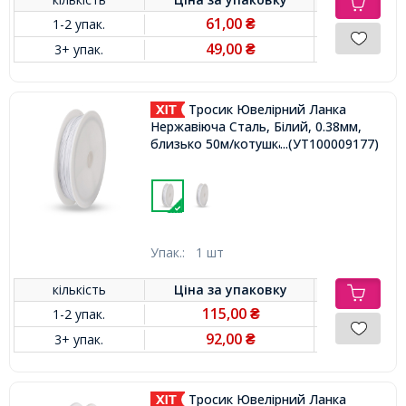
61,00
1-2 упак.
₴
49,00
3+ упак.
₴
Тросик Ювелірний Ланка
Нержавіюча Сталь, Білий, 0.38мм,
близько 50м/котушка,
...(УТ100009177)
Упак.:
1 шт
кількість
Ціна за
упаковку
115,00
1-2 упак.
₴
92,00
3+ упак.
₴
Тросик Ювелірний Ланка