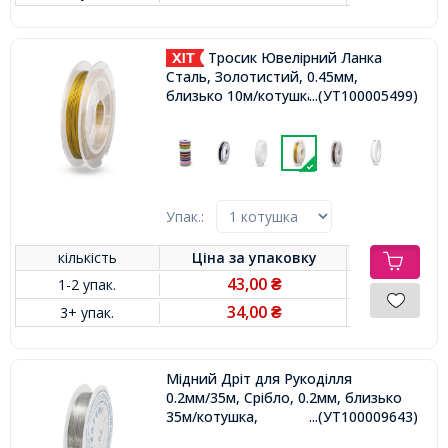
Тросик Ювелірний Ланка
Сталь, Золотистий, 0.45мм,
близько 10м/котушка,
...(УТ100005499)
Упак.:
кількість
Ціна за
упаковку
43,00
1-2 упак.
₴
34,00
3+ упак.
₴
Мідний Дріт для Рукоділля
0.2мм/35м, Срібло, 0.2мм, близько
35м/котушка,
...(УТ100009643)