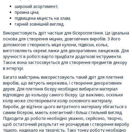
широкий асортимент;
прємна ціна;
підвищена міцність на злам;
гарний зовнішній вигляд.
Використовують дріт частіше для бісероплетіння. Це ідеальна
основа для створення міцних, довговічних виробів. З його
допомогою створюють міцні кулони, підвіски, кольє,
виготовляють окремі ланки для декоративних ланцюжків. Для
зручності в роботі варто придбати додаткові інструменти.
Також вона застосовується для створення предметів декору
в інтер'єрі.
Багато майстринь використовують такий дріт для плетіння
виробів, що імітують мережива, і створення декоративних
дерев. Для плетіння бісеру необхідно вибирати матеріал
відповідно до кольору самого бісеру. Це важливо, оскільки
колір може спотворювати колір основного матеріалу.
Вироби, де відтінок цього витратного матеріалу збігається з
самим бісером, мають елегантний і більш стильний вигляд.
Підходити до роботи необхідно уважно, серйозно, творчо,
щоб остаточний результат не розчарував і створення виробу
тішило, надихало на творчість. Таку тонку роботу необхідно