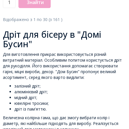
Знайти
Відображено з
1
по
30
(з
161
)
Дріт для бісеру в "Домі
Бусин"
Для виготовлення прикрас використовується різний
витратний матеріал. Особливим попитом користується дріт
для рукоділля. Його використання допомагає створювати
гарні, міцні вироби, декор. "Дом Бусин" пропонує великий
асортимент, серед якого варто виділити:
залізний дріт;
алюмінієвий дріт;
мідний дріт;
ювелірні тросики;
дріт із пам'яттю.
Величезна колірна гама, що дає змогу вибрати колір і
діаметр, які найбільше підходять для виробу. Реалізується