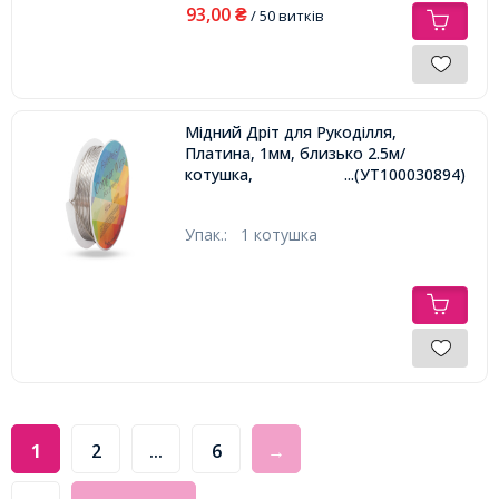
93,00
₴
/ 50 витків
Мідний Дріт для Рукоділля,
Платина, 1мм, близько 2.5м/
котушка,
...(УТ100030894)
Упак.:
1 котушка
1
2
...
6
→