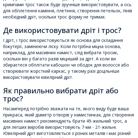
кримпами трос також буде зручніше використовувати, а ось
для обплетення каміння, плетіння, створення петельок, пінів
необхідний дріт, оскільки трос форму не тримає.
Де використовувати дріт і трос?
І дріт, і трос використовуються як основа для складання
біжутерії, замінюючи ліску. Коли потрібна міцна основа,
наприклад, для масивних намист, слід вибрати тросик,
оскільки він у багато разів міцніший за дріт. А коли ви
збираєтеся обплітати кабошон чи ободок для волосся або
створювати жорсткий каркас, у такому разі доцільніше
використовувати ювелірний дріт.
Як правильно вибрати дріт або
трос?
Насамперед потрібно зважати на те, якого виду буде ваша
прикраса, який діаметр отворів у намистинках, для створення
масивних намист рекомендують брати 49-жильний трос, а
для легших виробів використовують 7-ми - 21-жильні.
Ювелірний дріт виготовляється з різних металів і має різний