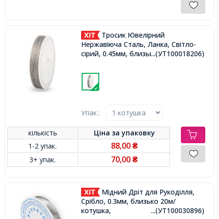
Тросик Ювелірний
Нержавіюча Сталь, Ланка, Світло-
сірий, 0.45мм, близько 50м/котушка,
...(УТ100018206)
Упак.:
кількість
Ціна за
упаковку
88,00
1-2 упак.
₴
70,00
3+ упак.
₴
Мідний Дріт для Рукоділля,
Срібло, 0.3мм, близько 20м/
котушка,
...(УТ100030896)