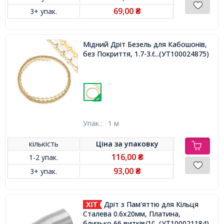
69,00
3+ упак.
₴
Мідний Дріт Безель для Кабошонів,
без Покриття, 1.7-3.6/0.3мм,
...(УТ100024875)
Упак.:
1 м
кількість
Ціна за
упаковку
116,00
1-2 упак.
₴
93,00
3+ упак.
₴
Дріт з Пам'яттю для Кільця
Сталева 0.6х20мм, Платина,
близько 66 витків/10 г,
...(УТ100021184)