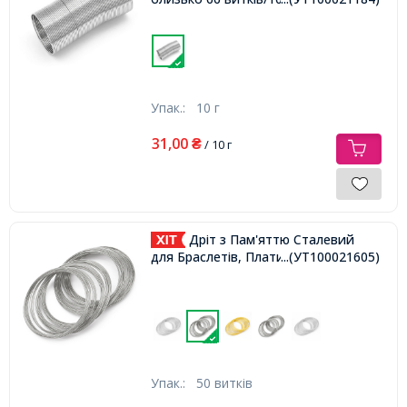
Упак.:
10 г
31,00
₴
/ 10 г
Дріт з Пам'яттю Сталевий
для Браслетів, Платина, 65х0.5мм,
...(УТ100021605)
Упак.:
50 витків