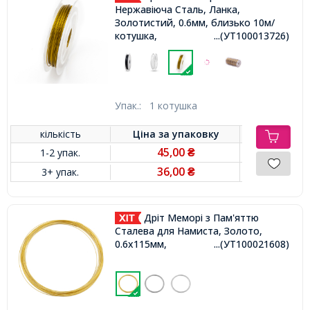
Нержавіюча Сталь, Ланка,
Золотистий, 0.6мм, близько 10м/
котушка,
...(УТ100013726)
Упак.:
1 котушка
кількість
Ціна за
упаковку
45,00
1-2 упак.
₴
36,00
3+ упак.
₴
Дріт Меморі з Пам'яттю
Сталева для Намиста, Золото,
0.6х115мм,
...(УТ100021608)