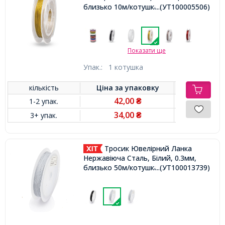
близько 10м/котушка,
...(УТ100005506)
Показати ще
Упак.:
1 котушка
кількість
Ціна за
упаковку
42,00
1-2 упак.
₴
34,00
3+ упак.
₴
Тросик Ювелірний Ланка
Нержавіюча Сталь, Білий, 0.3мм,
близько 50м/котушка,
...(УТ100013739)