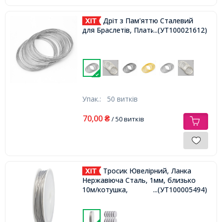
Дріт з Пам'яттю Сталевий
для Браслетів, Платина, 50х0.6мм,
...(УТ100021612)
Упак.:
50 витків
70,00
₴
/ 50 витків
Тросик Ювелірний, Ланка
Нержавіюча Сталь, 1мм, близько
10м/котушка,
...(УТ100005494)