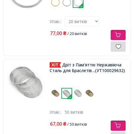
Упак.:
77,00
₴
/ 20 витків
Дріт з Пам'яттю Нержавіюча
Сталь для Браслетів 45х0.6мм
...(УТ100029632)
Упак.:
50 витків
67,00
₴
/ 50 витків