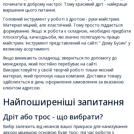
починати в доброму настрої. Тому красивий дріт - найкраще
вирішення цього питання.
Головний інструмент у роботі з дротом - руки майстрині.
Матеріал міцний, але еластичний. Тому просто піддається
формуванню. Якщо ж робота є складною, необхідно придбати
плоскогубці, качкодзьоби, які значно полегшують працю
майстрині. Інструмент представлений на сайті " Дому Бусин" у
великому асортименті.
Якщо виникають складнощі, зверніться по допомогу до
менеджера, який постійно перебуває на сайті.
Використовуйте у своїй творчій роботі тільки якісний
матеріал, який пропонує наша компанія. Доставка товару
здійснюється в день оформлення замовлення за вказаною
клієнтом адресою.
Найпоширеніші запитання
Дріт або трос - що вибрати?
Вибір залежить від нюансів вашої прикраси для нанизування
декору міцнішою основою буде трос, під час роботи з