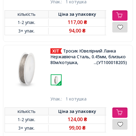
Упак.:
1 котушка
кількість
Ціна за
упаковку
117,00
1-2 упак.
₴
94,00
3+ упак.
₴
Тросик Ювелірний Ланка
Нержавіюча Сталь, 0.45мм, близько
80м/котушка,
...(УТ100018205)
Упак.:
1 котушка
кількість
Ціна за
упаковку
124,00
1-2 упак.
₴
99,00
3+ упак.
₴