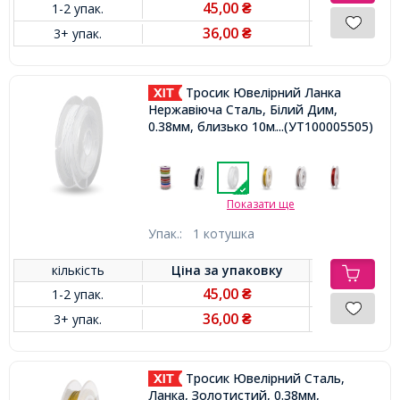
45,00
1-2 упак.
₴
36,00
3+ упак.
₴
Тросик Ювелірний Ланка
Нержавіюча Сталь, Білий Дим,
0.38мм, близько 10м/котушка,
...(УТ100005505)
Показати ще
Упак.:
1 котушка
кількість
Ціна за
упаковку
45,00
1-2 упак.
₴
36,00
3+ упак.
₴
Тросик Ювелірний Сталь,
Ланка, Золотистий, 0.38мм,