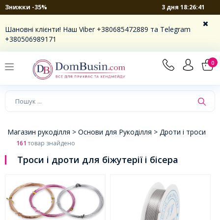
3 дня 18:26:40
Знижки -35%
×
Шановні клієнти! Наш Viber +380685472889 та Telegram
+380506989171
0
Магазин рукоділля >
Основи для Рукоділля >
Дроти і троси
161
товар знайдено
Троси і дроти для біжутерії і бісера