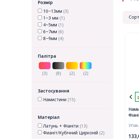
Розмір
10~13мм
(3)
Сорт
1~3 мм
(1)
4~5мм
(1)
6~7мм
(6)
8~9мм
(4)
Палітра
(3)
(8)
(2)
(2)
Застосування
Намистини
(15)
Нами
Фіан
Матеріал
Золо
Упак
Латунь + Фіаніти
(13)
3мм,
Фианіт/Кубічний Цирконій
(2)
133