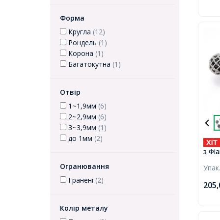
Форма
Кругла
(12)
Рондель
(1)
Корона
(1)
Багатокутна
(1)
Отвір
1~1,9мм
(6)
2~2,9мм
(6)
3~3,9мм
(1)
до 1мм
(2)
з Фіа
Стій
Огранювання
Упак
Плат
Отві
Гранені
(2)
205
Колір металу