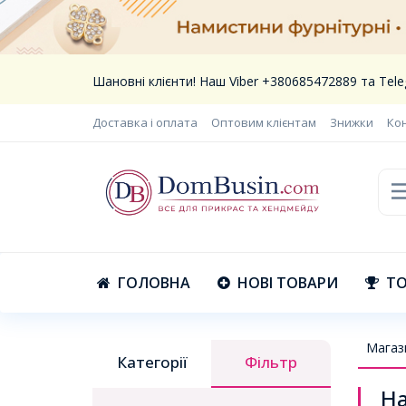
Шановні клієнти! Наш Viber +380685472889 та Te
Доставка і оплата
Оптовим клієнтам
Знижки
Ко
ГОЛОВНА
НОВІ ТОВАРИ
ТО
Магаз
Категорії
Фільтр
На