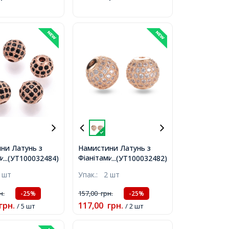
ни Латунь з
Намистини Латунь з
и, Круглі, Стійке
Фіанітами, Круглі,
...(УТ100032484)
...(УТ100032482)
я, Рожеве
Рожеве Золото, 10мм,
 шт
Упак.:
2 шт
Чорний, 8х7мм,
Отвір 2мм,
мм,
н.
157,00
грн.
-25%
-25%
грн.
117,00
грн.
/ 5 шт
/ 2 шт