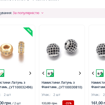
ування:
За популярністю
стини Латунь з
Намистини Латунь з
Намисти
ітами, Рондель,
Фіанітами, Круглі, Стійке
Фіанітам
...(УТ100032496)
...(УТ100030810)
то, 8х3.5мм, Отвір
Покриття Платина,
Покритт
.:
2 шт
Упак.:
2 шт
Упак.:
2
Колір фіанітів: Чорний,
Колір фі
6х6мм, Отвір 1.5мм,
9.5-10х9
,00
грн.
161,00
/ 2 шт
133,00
грн.
-35%
2мм,