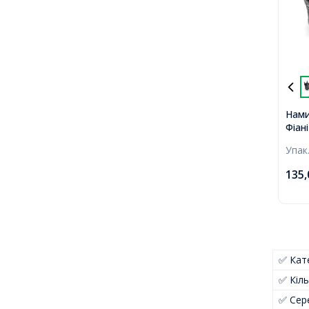
Нами
Фіан
Стій
Упак
Збро
фіан
135
12х1
1.5м
✅ Кате
✅ Кіль
✅ Сер