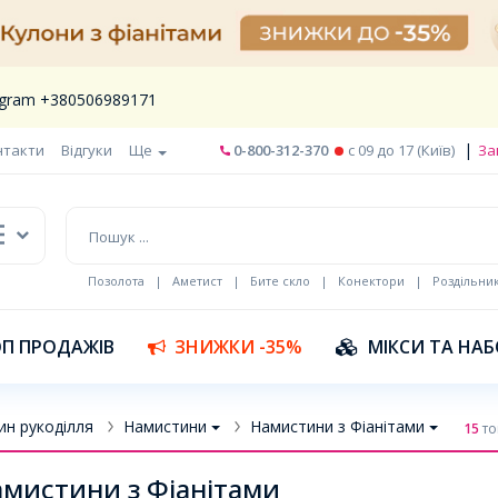
legram +380506989171
|
нтакти
Відгуки
Ще
0-800-312-370
c 09 до 17 (Київ)
За
Позолота
|
Аметист
|
Бите скло
|
Конектори
|
Роздільни
П ПРОДАЖІВ
ЗНИЖКИ -35%
МІКСИ ТА НА
ин рукоділля
Намистини
Намистини з Фіанітами
15
то
мистини з Фіанітами