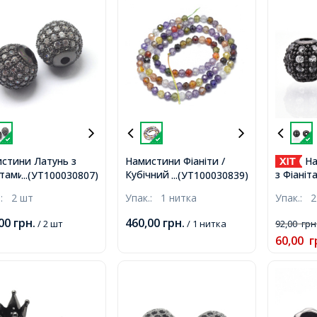
стини Латунь з
Намистини Фіаніти /
На
тами, Круглі, Стійке
Кубічний Цирконій,
з Фіаніт
...(УТ100030807)
...(УТ100030839)
иття Збройова
Круглі, Грановані, на
Стійке 
.:
2 шт
Упак.:
1 нитка
Упак.:
2
ь, 8х7мм, Отвір 2мм,
Нитках, Колір: Мікс, 4мм,
Збройов
Отвір 0.8мм, близько
1.5мм,
,00
грн.
460,00
грн.
/ 2 шт
/ 1 нитка
92,00
грн
87шт/36см/нитка,
60,00
г