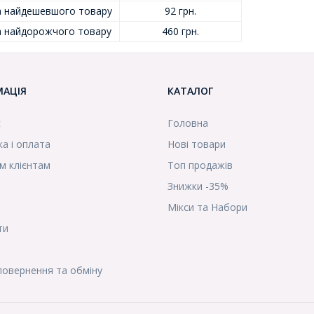
а найдешевшого товару
92 грн.
а найдорожчого товару
460 грн.
МАЦІЯ
КАТАЛОГ
с
Головна
а і оплата
Нові товари
м клієнтам
Топ продажів
Знижки -35%
Мікси та Набори
ти
повернення та обміну