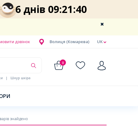
6 днів 09:21:39
мовити дзвінок
Волиця (Комарева)
UK
0
ки
|
Шнур шкіра
БОРИ
варів знайдено