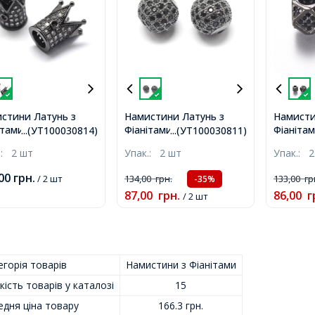
стини Латунь з
Намистини Латунь з
Намисти
ітами, Корона,
Фіанітами, Круглі, Стійке
Фіанітам
...(УТ100030814)
...(УТ100030811)
ке Покриття
Покриття Збройова
Збройова
.:
2 шт
Упак.:
2 шт
Упак.:
2
йова сталь, Колір
Сталь, Колір фіанітів:
7мм, Отв
ітів: Безбарвний,
Чорний, 6х6мм, Отвір
,00
грн.
/ 2 шт
134,00
грн.
133,00
гр
-35%
0х10мм, Отвір
1.5мм,
87,00
грн.
86,00
г
м,
/ 2 шт
горія товарів
Намистини з Фіанітами
кість товарів у каталозі
15
едня ціна товару
166.3 грн.