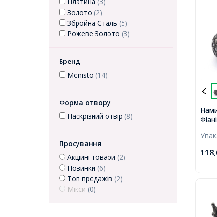
Платина
(3)
Золото
(2)
Збройна Сталь
(5)
Рожеве Золото
(3)
Бренд
Monisto
(14)
Форма отвору
Нами
Наскрізний отвір
(8)
Фіані
Покр
Упак
стал
Просування
118
Акційні товари
(2)
Новинки
(6)
Топ продажів
(2)
Мікси
(0)