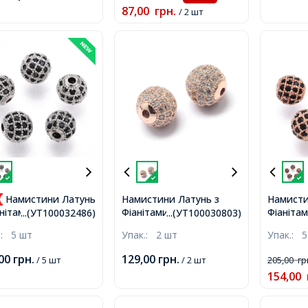
87,00
грн.
/ 2 шт
Намистини Латунь
Намистини Латунь з
Намисти
Фіанітами, Круглі, Стійке
Фіанітам
нітами, Круглі,
...(УТ100032486)
...(УТ100030803)
Покриття, Рожеве
Покритт
ке Покриття,
.:
5 шт
Упак.:
2 шт
Упак.:
5
Золото/Безбарвний,
Золото/
ина/Чорний, 8х7мм,
6х6мм, Отвір 1.5мм,
Отвір 2
р 2мм,
,00
грн.
129,00
грн.
/ 5 шт
/ 2 шт
205,00
гр
154,00