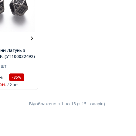
ни Латунь з
и, Багатокутні,
...(УТ100032492)
 Сталь, 6.5-
 шт
ір 3мм,
н.
-35%
рн.
/ 2 шт
Відображено з
1
по
15
(з
15
товарів
)