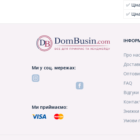
✅ Цін
✅ Цін
ІНФОР
Про на
Доставк
Ми у соц. мережах:
Оптови
FAQ
Відгуки
Контак
Ми приймаємо:
Знижки
Умови 