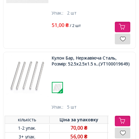
Упак.:
2 шт
51,00
₴
/ 2 шт
Кулон Бар, Нержавіюча Сталь,
Розмір: 52.5х2.5х1.5 мм, Отвір 1.5мм,
...(УТ100019649)
Упак.:
5 шт
кількість
Ціна за
упаковку
70,00
1-2 упак.
₴
56,00
3+ упак.
₴