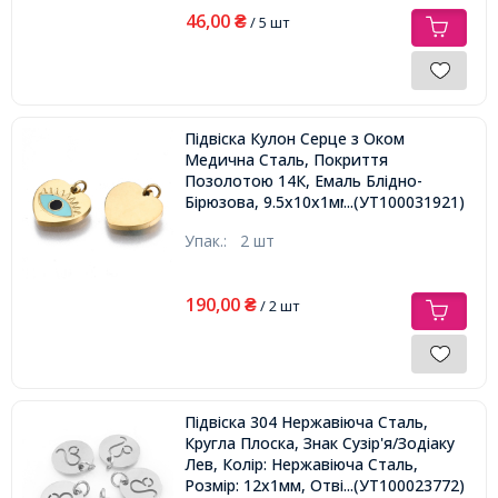
46,00
₴
/ 5 шт
Підвіска Кулон Серце з Оком
Медична Сталь, Покриття
Позолотою 14К, Емаль Блідно-
Бірюзова, 9.5х10х1мм, Сполучне
...(УТ100031921)
Кільце 2.7х0.4мм,
Упак.:
2 шт
190,00
₴
/ 2 шт
Підвіска 304 Нержавіюча Сталь,
Кругла Плоска, Знак Сузір'я/Зодіаку
Лев, Колір: Нержавіюча Сталь,
Розмір: 12х1мм, Отвір 3мм,
...(УТ100023772)