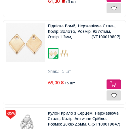
61,00
₴
/ 5 шт
Підвіска Ромб, Нержавіюча Сталь,
Колір: Золото, Розмір: 9х7х1мм,
Отвір 1.2мм,
...(УТ100019807)
Упак.:
5 шт
69,00
₴
/ 5 шт
Кулон Крило з Серцем, Нержавіюча
-35%
Сталь, Колір: Античне Срібло,
Розмір: 20х8х2.5мм, Отвір 1.6мм,
...(УТ100019647)