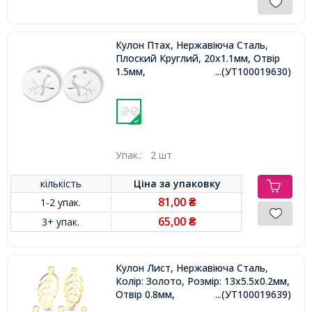
Кулон Птах, Нержавіюча Сталь,
Плоский Круглий, 20х1.1мм, Отвір
1.5мм,
...(УТ100019630)
Упак.:
2 шт
кількість
Ціна за
упаковку
81,00
1-2 упак.
₴
65,00
3+ упак.
₴
Кулон Лист, Нержавіюча Сталь,
Колір: Золото, Розмір: 13х5.5х0.2мм,
Отвір 0.8мм,
...(УТ100019639)