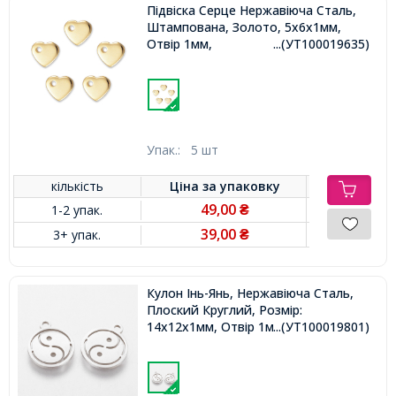
Підвіска Серце Нержавіюча Сталь,
Штампована, Золото, 5х6х1мм,
Отвір 1мм,
...(УТ100019635)
Упак.:
5 шт
кількість
Ціна за
упаковку
49,00
1-2 упак.
₴
39,00
3+ упак.
₴
Кулон Інь-Янь, Нержавіюча Сталь,
Плоский Круглий, Розмір:
14х12х1мм, Отвір 1мм,
...(УТ100019801)