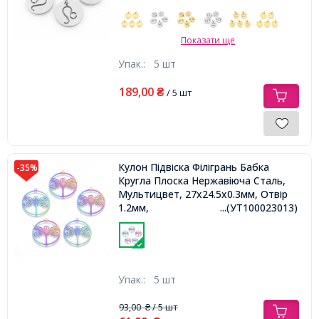
Показати ще
Упак.:
5 шт
189,00
₴
/ 5 шт
Кулон Підвіска Філігрань Бабка
-35%
Кругла Плоска Нержавіюча Сталь,
Мультицвет, 27x24.5x0.3мм, Отвір
1.2мм,
...(УТ100023013)
Упак.:
5 шт
93,00
/ 5 шт
₴