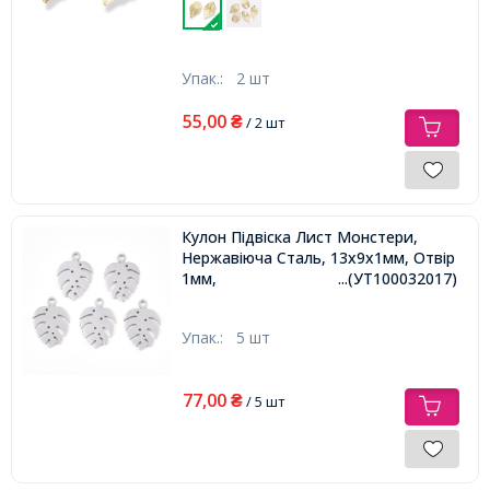
Упак.:
2 шт
55,00
₴
/ 2 шт
Кулон Підвіска Лист Монстери,
Нержавіюча Сталь, 13х9х1мм, Отвір
1мм,
...(УТ100032017)
Упак.:
5 шт
77,00
₴
/ 5 шт