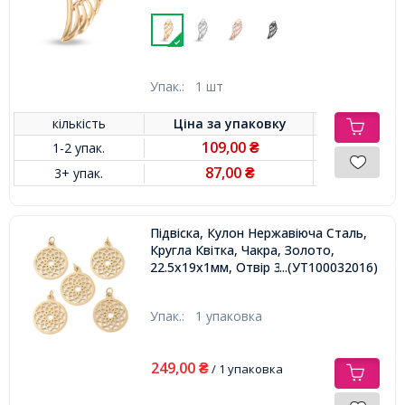
Упак.:
1 шт
кількість
Ціна за
упаковку
109,00
1-2 упак.
₴
87,00
3+ упак.
₴
Підвіска, Кулон Нержавіюча Сталь,
Кругла Квітка, Чакра, Золото,
22.5х19х1мм, Отвір 3мм, 5шт/упак,
...(УТ100032016)
Упак.:
1 упаковка
249,00
₴
/ 1 упаковка