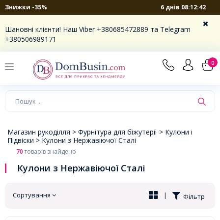
6 днів 08:12:41
Знижки -35%
×
Шановні клієнти! Наш Viber +380685472889 та Telegram
+380506989171
0
Магазин рукоділля >
Фурнітура для біжутерії >
Кулони і
Підвіски >
Кулони з Нержавіючої Сталі
70
товарів знайдено
Кулони з Нержавіючої Сталі
Сортування
|
Фільтр