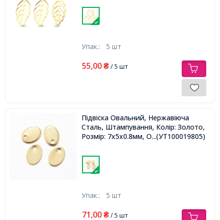
Упак.:
5 шт
55,00
₴
/ 5 шт
Підвіска Овальний, Нержавіюча
Сталь, Штампування, Колір: Золото,
Розмір: 7х5х0.8мм, Отвір 1мм,
...(УТ100019805)
Упак.:
5 шт
71,00
₴
/ 5 шт