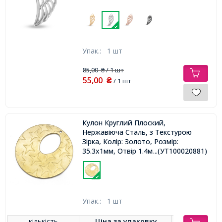
Упак.:
1 шт
85,00
/ 1 шт
₴
55,00
₴
/ 1 шт
Кулон Круглий Плоский,
Нержавіюча Сталь, з Текстурою
Зірка, Колір: Золото, Розмір:
35.3х1мм, Отвір 1.4мм,
...(УТ100020881)
Упак.:
1 шт
кількість
Ціна за
упаковку