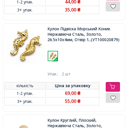
44,00
1-2 упак.
₴
35,00
3+ упак.
₴
Кулон Підвіска Морський Коник
Нержавіюча Сталь, Золото,
26.5х10х4мм, Отвір 1мм,
...(УТ100020879)
Упак.:
2 шт
кількість
Ціна за
упаковку
69,00
1-2 упак.
₴
55,00
3+ упак.
₴
Кулон Круглий, Плоский,
Нержавіюча Сталь, Золото,