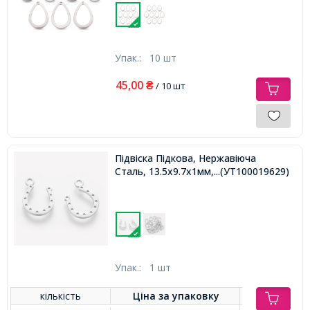
Упак.:
10 шт
45,00
₴
/ 10 шт
Підвіска Підкова, Нержавіюча
Сталь, 13.5х9.7х1мм, Отвір 1.5мм,
...(УТ100019629)
Упак.:
1 шт
кількість
Ціна за
упаковку