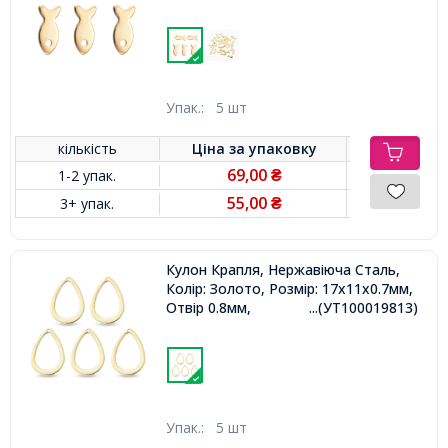
Упак.:
5 шт
кількість
Ціна за
упаковку
69,00
1-2 упак.
₴
55,00
3+ упак.
₴
Кулон Крапля, Нержавіюча Сталь,
Колір: Золото, Розмір: 17x11x0.7мм,
Отвір 0.8мм,
...(УТ100019813)
Упак.:
5 шт