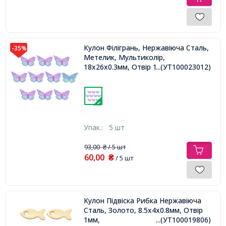
Кулон Філігрань, Нержавіюча Сталь,
-35%
Метелик, Мультиколір,
18x26x0.3мм, Отвір 1.2мм,
...(УТ100023012)
Упак.:
5 шт
93,00
/ 5 шт
₴
60,00
₴
/ 5 шт
Кулон Підвіска Рибка Нержавіюча
Сталь, Золото, 8.5х4х0.8мм, Отвір
1мм,
...(УТ100019806)