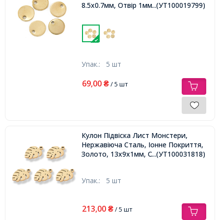
8.5х0.7мм, Отвір 1мм,
...(УТ100019799)
Упак.:
5 шт
69,00
₴
/ 5 шт
Кулон Підвіска Лист Монстери,
Нержавіюча Сталь, Іонне Покриття,
Золото, 13х9х1мм, Отвір 1мм,
...(УТ100031818)
Упак.:
5 шт
213,00
₴
/ 5 шт