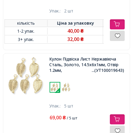
Упак.:
2 шт
кількість
Ціна за
упаковку
40,00
1-2 упак.
₴
32,00
3+ упак.
₴
Кулон Підвіска Лист Нержавіюча
Сталь, Золото, 14.5х6х1мм, Отвір
1.2мм,
...(УТ100019643)
Упак.:
5 шт
69,00
₴
/ 5 шт