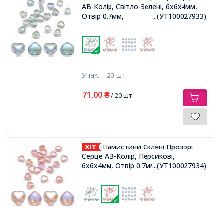
АВ-Колір, Світло-Зелені, 6х6х4мм,
Отвір 0.7мм,
...(УТ100027933)
Упак.:
20 шт
71,00
₴
/ 20 шт
Намистини Скляні Прозорі
Серце АВ-Колір, Персикові,
6х6х4мм, Отвір 0.7мм,
...(УТ100027934)