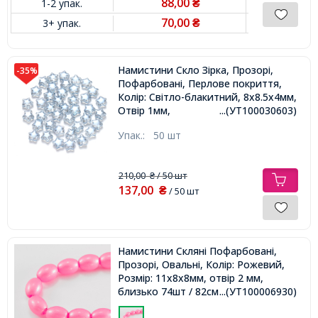
88,00
1-2 упак.
₴
70,00
3+ упак.
₴
Намистини Скло Зірка, Прозорі,
-35%
Пофарбовані, Перлове покриття,
Колір: Світло-блакитний, 8х8.5х4мм,
Отвір 1мм,
...(УТ100030603)
Упак.:
50 шт
210,00
/ 50 шт
₴
137,00
₴
/ 50 шт
Намистини Скляні Пофарбовані,
Прозорі, Овальні, Колір: Рожевий,
Розмір: 11х8х8мм, отвір 2 мм,
близько 74шт / 82см / нитка,
...(УТ100006930)