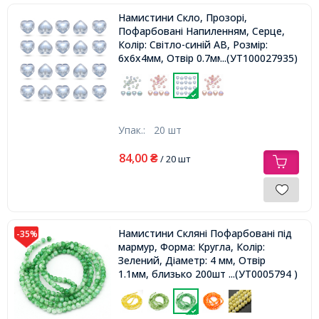
Намистини Скло, Прозорі,
Пофарбовані Напиленням, Серце,
Колір: Світло-синій АВ, Розмір:
6х6х4мм, Отвір 0.7мм,
...(УТ100027935)
Упак.:
20 шт
84,00
₴
/ 20 шт
Намистини Скляні Пофарбовані під
-35%
мармур, Форма: Кругла, Колір:
Зелений, Діаметр: 4 мм, Отвір
1.1мм, близько 200шт / 80см /
...(УТ0005794 )
нитка,