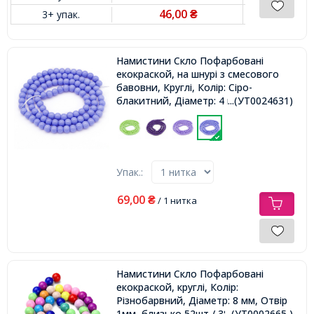
46,00
3+ упак.
₴
Намистини Скло Пофарбовані
екокраской, на шнурі з смесового
бавовни, Круглі, Колір: Сіро-
блакитний, Діаметр: 4 мм, Отвір
...(УТ0024631)
1мм, близько 100шт/41см/нитка,
Упак.:
69,00
₴
/ 1 нитка
Намистини Скло Пофарбовані
екокраской, круглі, Колір:
Різнобарвний, Діаметр: 8 мм, Отвір
1мм, близько 52шт / 38.5см / нитка,
...(УТ0002665 )