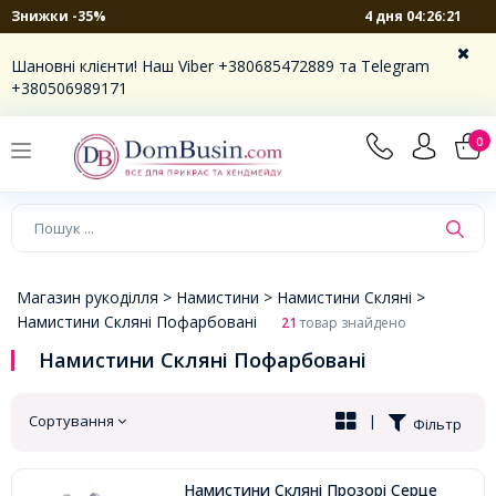
4 дня 04:26:21
Знижки -35%
×
Шановні клієнти! Наш Viber +380685472889 та Telegram
+380506989171
0
Магазин рукоділля >
Намистини >
Намистини Скляні >
Намистини Скляні Пофарбовані
21
товар знайдено
Намистини Скляні Пофарбовані
Сортування
|
Фільтр
Намистини Скляні Прозорі Серце