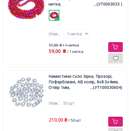
нитка,
...(УТ0003033 )
Упак.:
91,00
/ 1 нитка
₴
59,00
₴
/ 1 нитка
Намистини Скло Зірка, Прозорі,
Пофарбовані, АВ колір, 8х8.5х4мм,
Отвір 1мм,
...(УТ100030604)
Упак.:
50 шт
210,00
₴
/ 50 шт