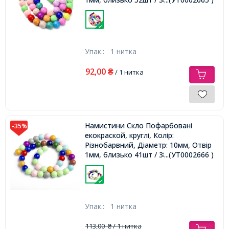
Упак.:
1 нитка
92,00
₴
/ 1 нитка
Намистини Скло Пофарбовані
-35%
екокраской, круглі, Колір:
Різнобарвний, Діаметр: 10мм, Отвір
1мм, близько 41шт / 38.5см / нитка,
...(УТ0002666 )
Упак.:
1 нитка
113,00
/ 1 нитка
₴