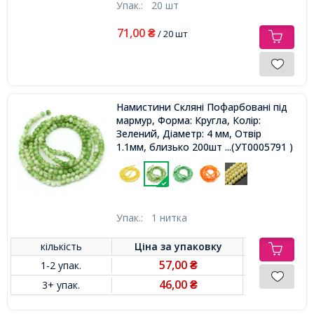
Упак.:
20 шт
71,00
₴
/ 20 шт
Намистини Скляні Пофарбовані під
мармур, Форма: Кругла, Колір:
Зелений, Діаметр: 4 мм, Отвір
1.1мм, близько 200шт / 80см /
...(УТ0005791 )
нитка,
Упак.:
1 нитка
кількість
Ціна за
упаковку
57,00
1-2 упак.
₴
46,00
3+ упак.
₴