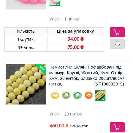
Упак.:
1 нитка
кількість
Ціна за
упаковку
94,00
1-2 упак.
₴
75,00
3+ упак.
₴
Намистини Скляні Пофарбовані під
мармур, Круглі, Жовтий, 4мм, Отвір
2мм, 20 ниток, близько 200шт/80см/
нитка,
...(УТ100033919)
Упак.:
20 ниток
460,00
₴
/ 20 ниток