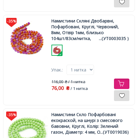
Намистини Скляні Двобарвні,
-35%
Пофарбовані, Круглі, Червоний,
8мм, Отвір 1мм, близько
104шт/83см/нитка,
...(УТ0003035 )
Упак.:
116,00
/ 1 нитка
₴
76,00
₴
/ 1 нитка
Намистини Скло Пофарбовані
-35%
екокраской, на шнурі з смесового
бавовни, Круглі, Колір: Зелений
газон, Діаметр: 4 мм, Отвір 1мм,
...(УТ0019036)
близько 100шт/41см/нитка,