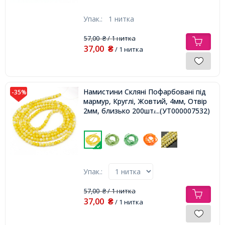
Упак.:
1 нитка
57,00
/ 1 нитка
₴
37,00
₴
/ 1 нитка
Намистини Скляні Пофарбовані під
-35%
мармур, Круглі, Жовтий, 4мм, Отвір
2мм, близько 200шт/80см/нитка,
...(УТ000007532)
Упак.:
57,00
/ 1 нитка
₴
37,00
₴
/ 1 нитка