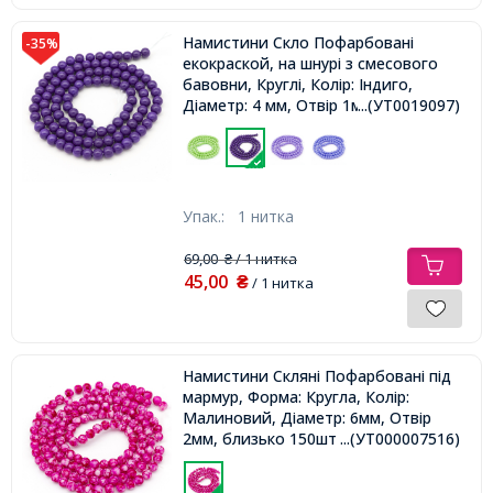
Намистини Скло Пофарбовані
-35%
екокраской, на шнурі з смесового
бавовни, Круглі, Колір: Індиго,
Діаметр: 4 мм, Отвір 1мм, близько
...(УТ0019097)
100шт/41см/нитка,
Упак.:
1 нитка
69,00
/ 1 нитка
₴
45,00
₴
/ 1 нитка
Намистини Скляні Пофарбовані під
мармур, Форма: Кругла, Колір:
Малиновий, Діаметр: 6мм, Отвір
2мм, близько 150шт / нитка,
...(УТ000007516)
близько 150шт / 90см / нитка,