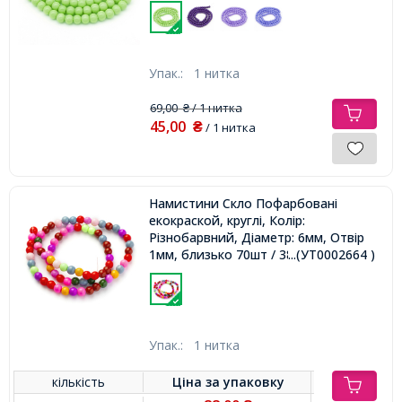
Упак.:
1 нитка
69,00
/ 1 нитка
₴
45,00
₴
/ 1 нитка
Намистини Скло Пофарбовані
екокраской, круглі, Колір:
Різнобарвний, Діаметр: 6мм, Отвір
1мм, близько 70шт / 38.5см / нитка,
...(УТ0002664 )
Упак.:
1 нитка
кількість
Ціна за
упаковку