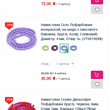
73,00
₴
/ 1 нитка
Намистини Скло Пофарбовані
-35%
екокраской, на шнурі з смесового
бавовни, Круглі, Колір: Сливовий,
Діаметр: 4 мм, Отвір 1мм, близько
...(УТ0019098)
100шт/41см/нитка,
Упак.:
69,00
/ 1 нитка
₴
45,00
₴
/ 1 нитка
Намистини Скляні Двоколірні
-35%
Пофарбовані Круглі, Червоні, 6мм,
Отвір 1мм, близько 130шт/78см/