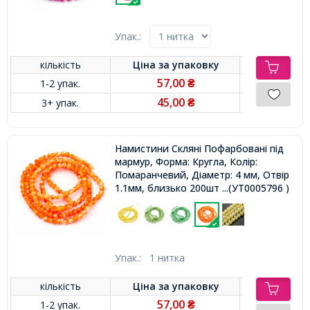
Упак.:
кількість
Ціна за
упаковку
57,00
1-2 упак.
₴
45,00
3+ упак.
₴
Намистини Скляні Пофарбовані під
мармур, Форма: Кругла, Колір:
Помаранчевий, Діаметр: 4 мм, Отвір
1.1мм, близько 200шт / 80см /
...(УТ0005796 )
нитка,
Упак.:
1 нитка
кількість
Ціна за
упаковку
57,00
1-2 упак.
₴