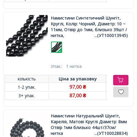
Намистини Синтетичний Шунгіт,
Круглі, Колір: Чорний, Діаметр: 10 ~
11мм, Отвір до 1мм, близько 39шт /
нитка,
...(УТ100013945)
Упак.:
1 нитка
кількість
Ціна за
упаковку
97,00
1-2 упак.
₴
87,00
3+ упак.
₴
Намистини Натуральний Шунгіт,
Карелія, Матові Круглі Діаметр: 8мм
Отвір 1мм близько 44шт/37см/
нитка
...(УТ100028834)