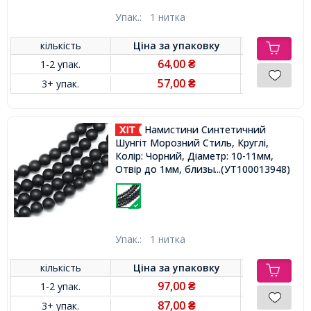
Упак.:
1 нитка
кількість
Ціна за
упаковку
64,00
1-2 упак.
₴
57,00
3+ упак.
₴
Намистини Синтетичний
Шунгіт Морозний Стиль, Круглі,
Колір: Чорний, Діаметр: 10-11мм,
...(УТ100013948)
Отвір до 1мм, близько 37шт /
нитка,
Упак.:
1 нитка
кількість
Ціна за
упаковку
97,00
1-2 упак.
₴
87,00
3+ упак.
₴