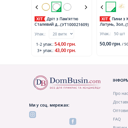
Дріт з Пам'яттю
Пини з 
Сталевий для Намиста,
Латунь, Золот
...(УТ100021609)
..
Платина, 0.6х115мм,
Кулька 1.5мм,
Упак.:
50 шт
Упак.:
(УТ100021609)
(УТ100028144
50,00
грн.
54,00
грн.
1-2 упак.
:
/ 5
43,00
грн.
3+ упак.
:
ІНФОР
Про на
Доставк
Ми у соц. мережах:
Оптови
FAQ
Відгуки