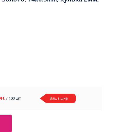
рн.
/ 100 шт
Ваша ціна