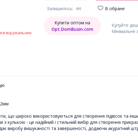
Залишилось:
44
В обране
Купити оптом на
Купуйте деш
Opt.DomBusin.com
Мінімальне 
ися від реальних
нцю
 2мм
енти, що широко використовуються для створення підвісок та інши
 піни з кулькою - це надійний і стильний вибір для створення прик
надає виробу вишуканості та завершеності, додаючи акуратний шт