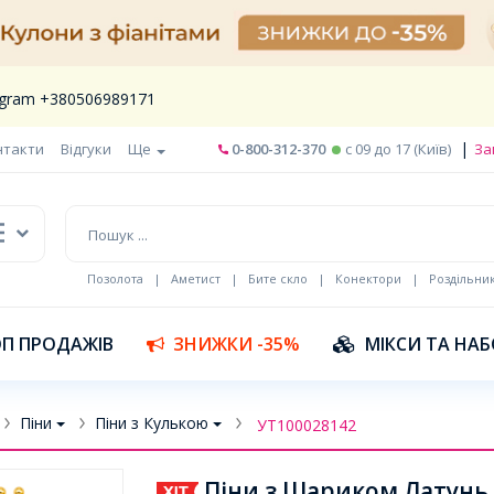
legram +380506989171
|
нтакти
Відгуки
Ще
0-800-312-370
c 09 до 17 (Київ)
За
Позолота
|
Аметист
|
Бите скло
|
Конектори
|
Роздільни
П ПРОДАЖІВ
ЗНИЖКИ -35%
МІКСИ ТА НА
Піни
Піни з Кулькою
УТ100028142
Піни з Шариком Латунь, 