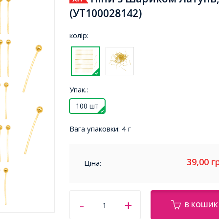
(УТ100028142)
колір:
Упак.:
100 шт
Вага упаковки:
4 г
39,00
г
Ціна:
В КОШИК