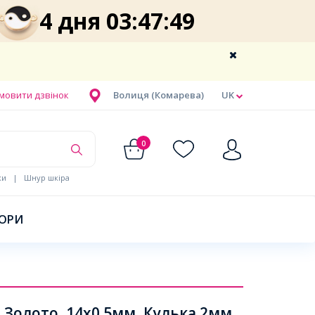
4 дня 03:47:49
мовити дзвінок
Волиця (Комарева)
UK
0
ки
|
Шнур шкіра
БОРИ
Золото, 14х0.5мм, Кулька 2мм,