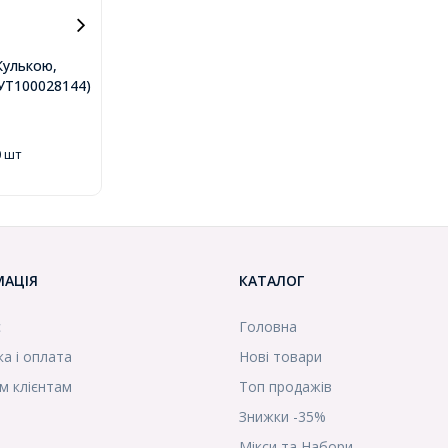
Кулькою,
о, 52х0.6мм,
.(УТ100028144)
)
0 шт
МАЦІЯ
КАТАЛОГ
с
Головна
а і оплата
Нові товари
м клієнтам
Топ продажів
Знижки -35%
Мікси та Набори