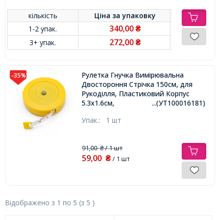
кількість
Ціна за
упаковку
340,00
1-2 упак.
₴
272,00
3+ упак.
₴
Рулетка Гнучка Вимірювальна
-35%
Двостороння Стрічка 150см, для
Рукоділля, Пластиковий Корпус
5.3x1.6см,
...(УТ100016181)
Упак.:
1 шт
91,00
/ 1 шт
₴
59,00
₴
/ 1 шт
Відображено з
1
по
5
(з
5
)