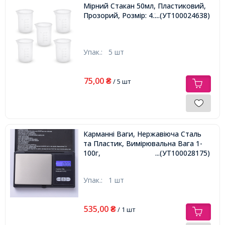
Мірний Стакан 50мл, Пластиковий,
Прозорий, Розмір: 4.2-4.9x6.2см
...(УТ100024638)
Упак.:
5 шт
75,00
₴
/ 5 шт
Карманні Ваги, Нержавіюча Сталь
та Пластик, Вимірювальна Вага 1-
100г,
...(УТ100028175)
Упак.:
1 шт
535,00
₴
/ 1 шт