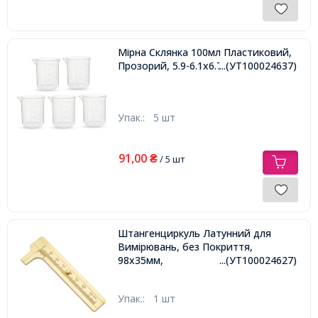
Мірна Склянка 100мл Пластиковий,
Прозорий, 5.9-6.1x6.7см,
...(УТ100024637)
Упак.:
5 шт
91,00
₴
/ 5 шт
Штангенциркуль Латунний для
Вимірювань, без Покриття,
98x35мм,
...(УТ100024627)
Упак.:
1 шт