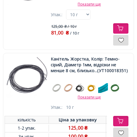
Показати ще
Упак.:
125,00
/ 10 г
₴
81,00
₴
/ 10 г
Канітель Жорстка, Колір: Темно-
сірий, Діаметр 1мм, відрізки не
менше 8 см, близько 250см / 10г,
...(УТ100018351)
Показати ще
Упак.:
10 г
кількість
Ціна за
упаковку
125,00
1-2 упак.
₴
100,00
3+ упак.
₴