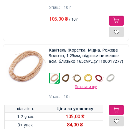
Упак.:
10 г
105,00
₴
/ 10 г
Канітель Жорстка, Мідна, Рожеве
Золото, 1.25мм, відрізки не менше
8см, близько 165см/10г,
...(УТ100017277)
Показати ще
Упак.:
10 г
кількість
Ціна за
упаковку
105,00
1-2 упак.
₴
84,00
3+ упак.
₴