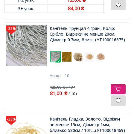
1-2 упак.
₴
84,00
3+ упак.
₴
Канітель Трунцал 4 грані, Колір:
-35%
Срібло, Відрізки не менше 20см,
Діаметр 0.7мм, близько 580см / 10г,
...(УТ100016675)
Упак.:
10 г
125,00
/ 10 г
₴
81,00
₴
/ 10 г
Канітель Гладка, Золото, Відрізки
-35%
не менше 15см, Діаметр 1мм,
близько 580см / 10г,
...(УТ100018469)