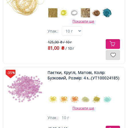
Показати ще
Упак.:
125,00
/ 10 г
₴
81,00
₴
/ 10 г
Паєтки, Круглі, Матові, Колір:
-35%
Бузковий, Розмір: 4 мм,
...(УТ100024185)
Показати ще
Упак.:
10 г