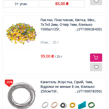
83,00
3+ упак.
₴
Паєтки, Пластикові, Квітка, Мікс,
7х7х0.2мм, Отвір 1мм, близько
1500шт/25г,
...(УТ100026420)
Упак.:
25 г
99,00
₴
/ 25 г
Канитель Жорстка, Сірий, 1мм,
-35%
Відрізки не менше 8 см, близько
250см/10г,
...(УТ100018350)