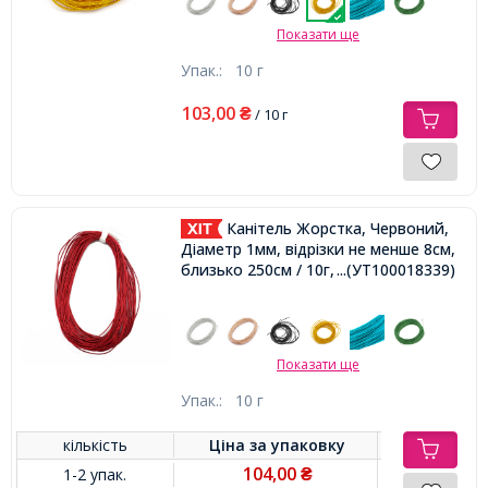
Показати ще
Упак.:
10 г
103,00
₴
/ 10 г
Канітель Жорстка, Червоний,
Діаметр 1мм, відрізки не менше 8см,
близько 250см / 10г,
...(УТ100018339)
Показати ще
Упак.:
10 г
кількість
Ціна за
упаковку
104,00
1-2 упак.
₴