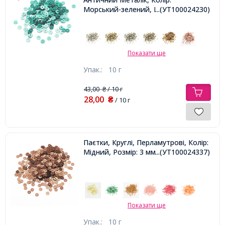
Морський-зелений, Розмір: 4 мм,
...(УТ100024230)
Показати ще
Упак.:
10 г
43,00
/ 10 г
₴
28,00
₴
/ 10 г
Паєтки, Круглі, Перламутрові, Колір:
Мідний, Розмір: 3 мм,
...(УТ100024337)
Показати ще
Упак.:
10 г