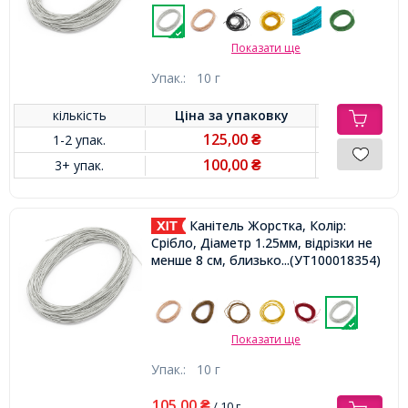
Показати ще
Упак.:
10 г
кількість
Ціна за
упаковку
125,00
1-2 упак.
₴
100,00
3+ упак.
₴
Канітель Жорстка, Колір:
Срібло, Діаметр 1.25мм, відрізки не
менше 8 см, близько 180см / 10г,
...(УТ100018354)
Показати ще
Упак.:
10 г
105,00
₴
/ 10 г