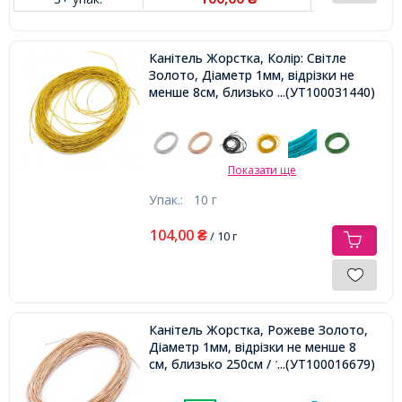
Канітель Жорстка, Колір: Світле
Золото, Діаметр 1мм, відрізки не
менше 8см, близько 250см / 10г,
...(УТ100031440)
Показати ще
Упак.:
10 г
104,00
₴
/ 10 г
Канітель Жорстка, Рожеве Золото,
Діаметр 1мм, відрізки не менше 8
см, близько 250см / 10г,
...(УТ100016679)