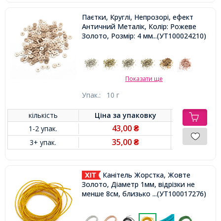
Паєтки, Круглі, Непрозорі, ефект
Античний Металік, Колір: Рожеве
Золото, Розмір: 4 мм,
...(УТ100024210)
Показати ще
Упак.:
10 г
кількість
Ціна за
упаковку
43,00
1-2 упак.
₴
35,00
3+ упак.
₴
Канітель Жорстка, Жовте
Золото, Діаметр 1мм, відрізки не
менше 8см, близько 250см / 10г,
...(УТ100017276)