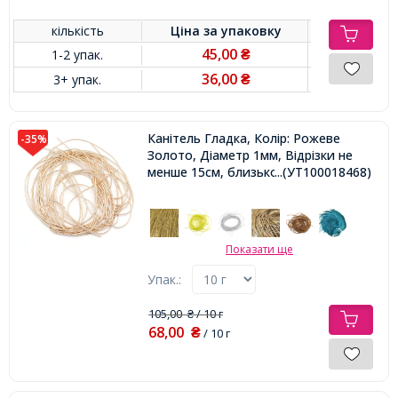
кількість
Ціна за
упаковку
45,00
1-2 упак.
₴
36,00
3+ упак.
₴
Канітель Гладка, Колір: Рожеве
-35%
Золото, Діаметр 1мм, Відрізки не
менше 15см, близько 580см / 10г,
...(УТ100018468)
Показати ще
Упак.:
105,00
/ 10 г
₴
68,00
₴
/ 10 г