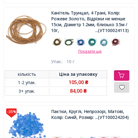
Канітель Трунцал, 4 Грані, Колір:
Рожеве Золото, Відрізки не менше
15см, Діаметр 1.2мм, близько 3.5м /
10г,
...(УТ100024113)
Показати ще
Упак.:
10 г
кількість
Ціна за
упаковку
105,00
1-2 упак.
₴
84,00
3+ упак.
₴
Паєтки, Круглі, Непрозорі, Матові,
-35%
Колір: Синій, Розмір: 3 мм,
...(УТ100024204)