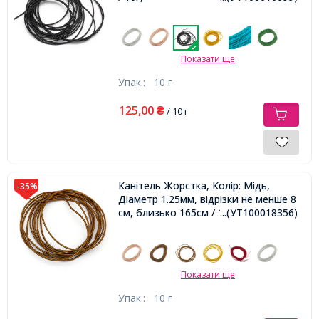
Показати ще
Упак.:
10 г
125,00
₴
/ 10 г
Канітель Жорстка, Колір: Мідь,
-35%
Діаметр 1.25мм, відрізки не менше 8
см, близько 165см / 10г,
...(УТ100018356)
Показати ще
Упак.:
10 г