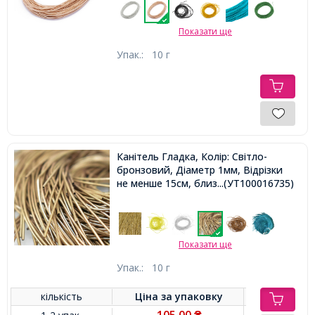
Показати ще
Упак.:
10 г
Канітель Гладка, Колір: Світло-
бронзовий, Діаметр 1мм, Відрізки
не менше 15см, близько 580см / 10г,
...(УТ100016735)
Показати ще
Упак.:
10 г
кількість
Ціна за
упаковку
105,00