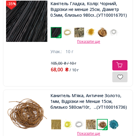
Канітель Гладка, Колір: Чорний,
-35%
Відрізки не менше 25см, Діаметр
0.5мм, близько 980см / 10г,
...(УТ100016701)
Показати ще
Упак.:
10 г
105,00
/ 10 г
₴
68,00
₴
/ 10 г
Канитель М'яка, Античне Золото,
1мм, Відрізки не Менше 15см,
близько 580см/10г,
...(УТ100016736)
Показати ще