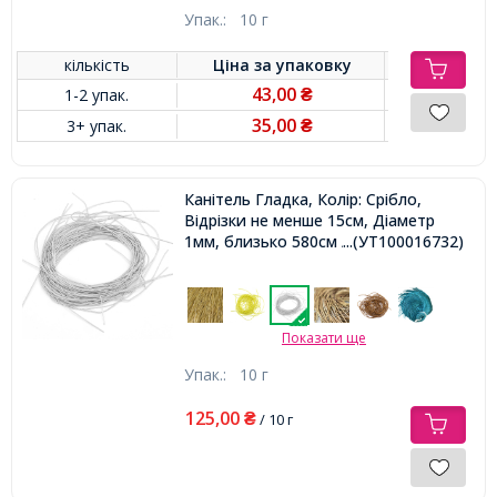
Упак.:
10 г
кількість
Ціна за
упаковку
43,00
1-2 упак.
₴
35,00
3+ упак.
₴
Канітель Гладка, Колір: Срібло,
Відрізки не менше 15см, Діаметр
1мм, близько 580см / 10г,
...(УТ100016732)
Показати ще
Упак.:
10 г
125,00
₴
/ 10 г