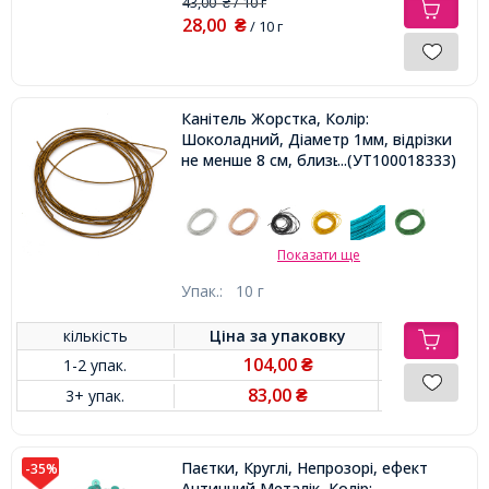
43,00
/ 10 г
₴
28,00
₴
/ 10 г
Канітель Жорстка, Колір:
Шоколадний, Діаметр 1мм, відрізки
не менше 8 см, близько 250см / 10г,
...(УТ100018333)
Показати ще
Упак.:
10 г
кількість
Ціна за
упаковку
104,00
1-2 упак.
₴
83,00
3+ упак.
₴
Паєтки, Круглі, Непрозорі, ефект
-35%
Античний Металік, Колір: