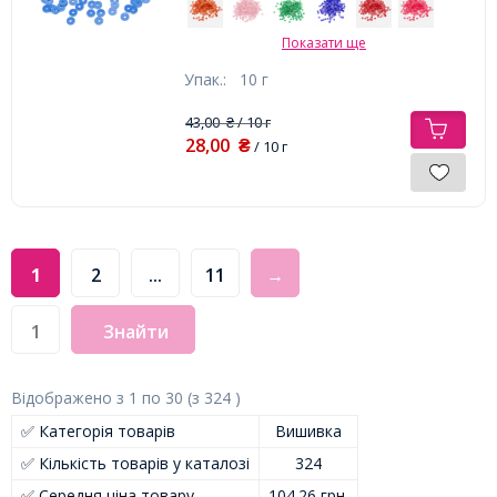
Показати ще
Упак.:
10 г
43,00
/ 10 г
₴
28,00
₴
/ 10 г
1
2
...
11
→
Знайти
Відображено з
1
по
30
(з
324
)
✅ Категорія товарів
Вишивка
✅ Кількість товарів у каталозі
324
✅ Середня ціна товару
104.26 грн.