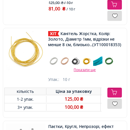
125,00
/ 10 г
₴
81,00
₴
/ 10 г
Канітель Жорстка, Колір:
Золото, Діаметр 1мм, відрізки не
менше 8 см, близько 250см / 10г,
...(УТ100018353)
Показати ще
Упак.:
10 г
кількість
Ціна за
упаковку
125,00
1-2 упак.
₴
100,00
3+ упак.
₴
Паєтки, Круглі, Непрозорі, ефект