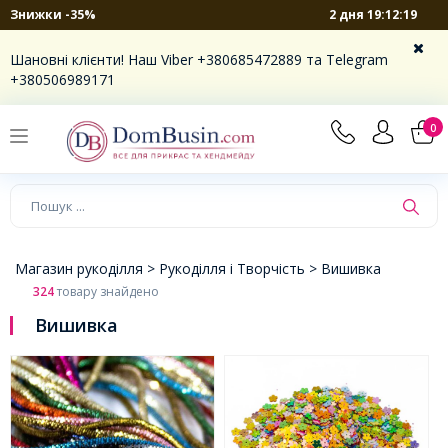
2 дня 19:12:19
Знижки -35%
×
Шановні клієнти! Наш Viber +380685472889 та Telegram
+380506989171
0
Магазин рукоділля >
Рукоділля і Творчість >
Вишивка
324
товару знайдено
Вишивка