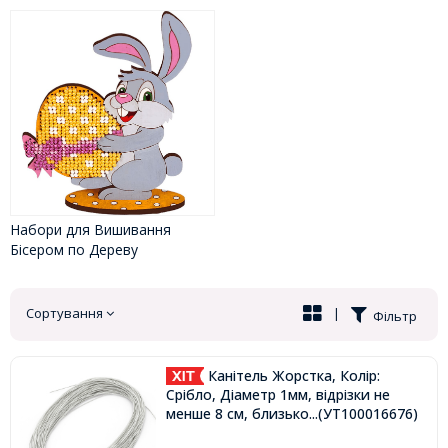
Набори для Вишивання
Бісером по Дереву
Сортування
|
Фільтр
Канітель Жорстка, Колір:
Срібло, Діаметр 1мм, відрізки не
менше 8 см, близько 250см / 10г,
...(УТ100016676)