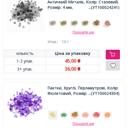
Античний Металік, Колір: Сталевий,
Розмір: 4 мм,
...(УТ100024241)
Показати ще
Упак.:
10 г
кількість
Ціна за
упаковку
45,00
1-2 упак.
₴
36,00
3+ упак.
₴
Паєтки, Круглі, Перламутрові, Колір:
Фіолетовий, Розмір: 3 мм,
...(УТ100024304)
Показати ще