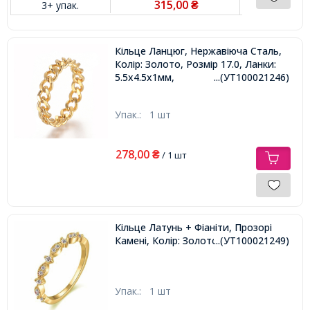
315,00
3+ упак.
₴
Кільце Ланцюг, Нержавіюча Сталь,
Колір: Золото, Розмір 17.0, Ланки:
5.5x4.5x1мм,
...(УТ100021246)
Упак.:
1 шт
278,00
₴
/ 1 шт
Кільце Латунь + Фіаніти, Прозорі
Камені, Колір: Золото, Розмір 16.0,
...(УТ100021249)
Упак.:
1 шт