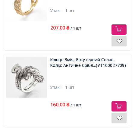
Упак.:
1 шт
207,00
₴
/ 1 шт
Кільце Змія, Біжутерний Сплав,
Колір: Античне Срібло, Розмір 18мм,
...(УТ100027709)
Упак.:
1 шт
160,00
₴
/ 1 шт