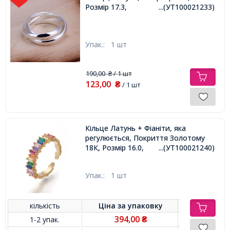
Розмір 17.3,
...(УТ100021233)
Упак.:
1 шт
190,00
/ 1 шт
₴
123,00
₴
/ 1 шт
Кільце Латунь + Фіаніти, яка
регулюється, Покриття Золотому
18К, Розмір 16.0,
...(УТ100021240)
Упак.:
1 шт
кількість
Ціна за
упаковку
394,00
1-2 упак.
₴