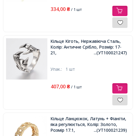
334,00
₴
/ 1 шт
Кільце Кіготь, Нержавіюча Сталь,
Колір: Античне Срібло, Розмір: 17-
21,
...(УТ100021247)
Упак.:
1 шт
407,00
₴
/ 1 шт
Кільце Ланцюжок, Латунь + Фіаніти,
яка регулюється, Колір: Золото,
Розмір 17.1,
...(УТ100021239)