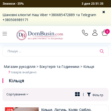
3 дня 23:51:35
Знижки -35%
×
Шановні клієнти! Наш Viber +380685472889 та Telegram
+380506989171
0
Магазин рукоділля >
Біжутерія та Годинники >
Кільця
7
товарів знайдено
Кільця
Сортування
|
Фільтр
Кільце, Латунь, Колір: Срібло,
-35%