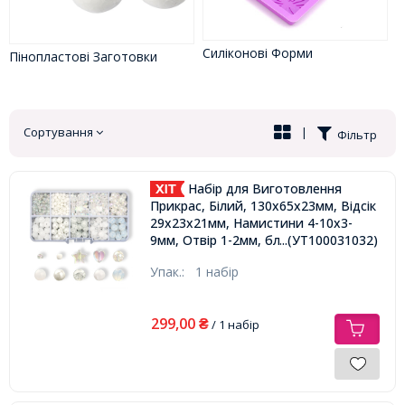
Силіконові Форми
Пінопластові Заготовки
Сортування
|
Фільтр
Набір для Виготовлення
Прикрас, Білий, 130х65х23мм, Відсік
29х23х21мм, Намистини 4-10х3-
...(УТ100031032)
9мм, Отвір 1-2мм, близько 711шт/
набір,
Упак.:
1 набір
299,00
₴
/ 1 набір