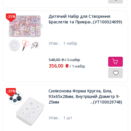
Дитячий Набір для Створення
-35%
Браслетів та Прикрас, 680шт/набір
...(УТ100024699)
Упак.:
1 набір
548,00
/ 1 набір
₴
356,00
₴
/ 1 набір
Силіконова Форма Кругла, Біла,
-35%
93х65х28мм, Внутрішній Діаметр 9-
25мм
...(УТ100029748)
Упак.:
1 шт