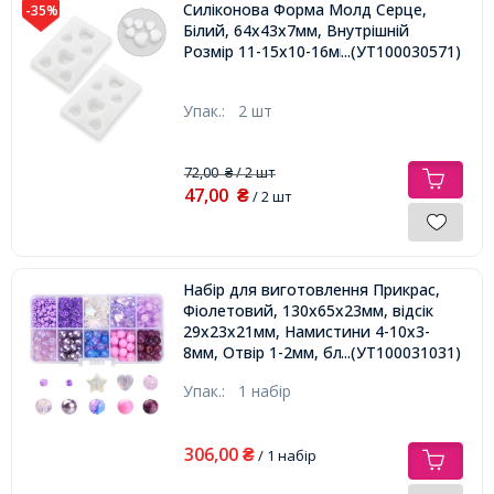
Силіконова Форма Молд Серце,
-35%
Білий, 64х43х7мм, Внутрішній
Розмір 11-15х10-16мм
...(УТ100030571)
Упак.:
2 шт
72,00
/ 2 шт
₴
47,00
₴
/ 2 шт
Набір для виготовлення Прикрас,
Фіолетовий, 130х65х23мм, відсік
29х23х21мм, Намистини 4-10х3-
8мм, Отвір 1-2мм, близько 706шт/
...(УТ100031031)
набір,
Упак.:
1 набір
306,00
₴
/ 1 набір