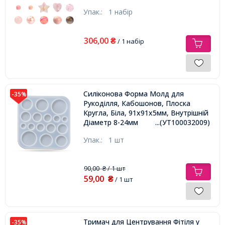
2мм, близько 713шт/набір,
Упак.:
1 набір
306,00
₴
/ 1 набір
Силіконова Форма Молд для
-35%
Рукоділля, Кабошонов, Плоска
Кругла, Біла, 91х91х5мм, Внутрішній
Діаметр 8-24мм
...(УТ100032009)
Упак.:
1 шт
90,00
/ 1 шт
₴
59,00
₴
/ 1 шт
Тримач для Центрування Фітіля у
-35%