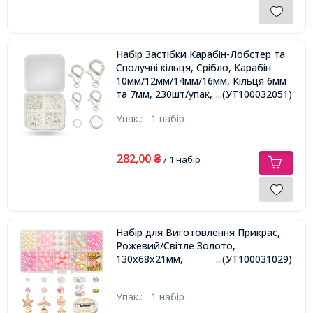
Набір Застібки Карабін-Лобстер та
Сполучні кільця, Срібло, Карабін
10мм/12мм/14мм/16мм, Кільця 6мм
та 7мм, 230шт/упак,
...(УТ100032051)
Упак.:
1 набір
282,00
₴
/ 1 набір
Набір для Виготовлення Прикрас,
Рожевий/Світле Золото,
130х68х21мм,
...(УТ100031029)
Упак.:
1 набір