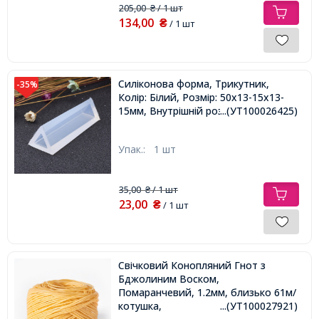
205,00
/ 1 шт
₴
134,00
₴
/ 1 шт
Силіконова форма, Трикутник,
-35%
Колір: Білий, Розмір: 50х13-15х13-
15мм, Внутрішній розмір 8х8мм,
...(УТ100026425)
Упак.:
1 шт
35,00
/ 1 шт
₴
23,00
₴
/ 1 шт
Свічковий Конопляний Гнот з
Бджолиним Воском,
Помаранчевий, 1.2мм, близько 61м/
котушка,
...(УТ100027921)