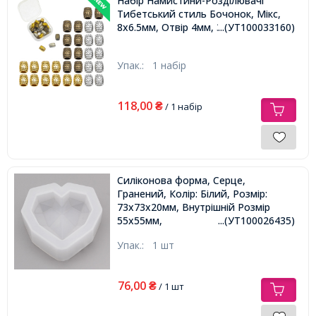
Набір Намистини-Розділювачі
Тибетський стиль Бочонок, Мікс,
8х6.5мм, Отвір 4мм, 30шт/набір,
...(УТ100033160)
Упак.:
1 набір
118,00
₴
/ 1 набір
Силіконова форма, Серце,
Гранений, Колір: Білий, Розмір:
73х73х20мм, Внутрішній Розмір
55х55мм,
...(УТ100026435)
Упак.:
1 шт
76,00
₴
/ 1 шт