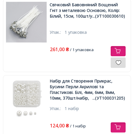
Свічковий Бавовняний Вощений
Гніт з металевою Основою, Колір:
Білий, 15см, 100шт/упаковка,
...(УТ100030610)
Упак.:
1 упаковка
261,00
₴
/ 1 упаковка
Набір для Створення Прикрас,
Бусини Перли Акрилові та
Пластикові. Білі, 4мм, 6мм, 8мм,
10мм, 370шт/набір,
...(УТ100031205)
Упак.:
1 набір
124,00
₴
/ 1 набір