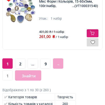
Мікс Форм і Кольорів, 15-60х5мм,
100г/набір,
...(УТ100031540)
Упак.:
1 набір
401,00
/ 1 набір
₴
261,00
₴
/ 1 набір
1
2
...
9
→
Знайти
Відображено з
1
по
30
(з
260
)
✅ Категорія товарів
Творчість
✅ Кількість товарів у каталозі
260