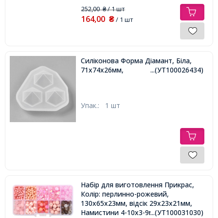
252,00
/ 1 шт
₴
164,00
₴
/ 1 шт
Силіконова Форма Діамант, Біла,
71х74х26мм,
...(УТ100026434)
Упак.:
1 шт
Набір для виготовлення Прикрас,
Колір: перлинно-рожевий,
130х65х23мм, відсік 29х23х21мм,
Намистини 4-10х3-9мм, Отвір 1-
...(УТ100031030)