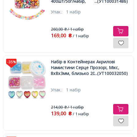
400шт/50г/набір,
...(УТ100031486)
Упак.:
1 набір
260,00
/ 1 набір
₴
169,00
₴
/ 1 набір
Набір в Контейнерах Акрилові
-35%
Намистини Серце Прозорі, Мікс,
8х8х3мм, близько 200шт/упак,
...(УТ100032050)
Упак.:
1 набір
214,00
/ 1 набір
₴
139,00
₴
/ 1 набір