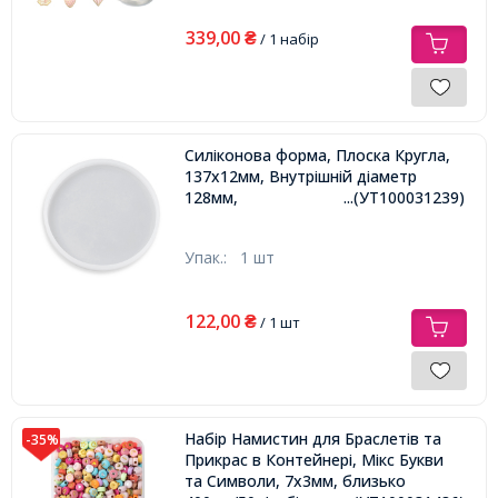
339,00
₴
/ 1 набір
Силіконова форма, Плоска Кругла,
137х12мм, Внутрішній діаметр
128мм,
...(УТ100031239)
Упак.:
1 шт
122,00
₴
/ 1 шт
Набір Намистин для Браслетів та
-35%
Прикрас в Контейнері, Мікс Букви
та Символи, 7х3мм, близько