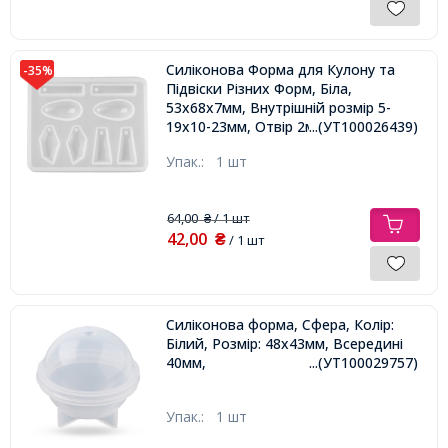
Силіконова Форма для Кулону та
-35%
Підвіски Різних Форм, Біла,
53х68х7мм, Внутрішній розмір 5-
19х10-23мм, Отвір 2мм,
...(УТ100026439)
Упак.:
1 шт
64,00
/ 1 шт
₴
42,00
₴
/ 1 шт
Силіконова форма, Сфера, Колір:
Білий, Розмір: 48х43мм, Всередині
40мм,
...(УТ100029757)
Упак.:
1 шт