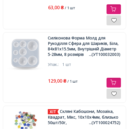
63,00
₴
/ 1 шт
Силіконова Форма Молд для
Рукоділля Сфера для Шариків, Біла,
84х81х15.5мм, Внутрішній Діаметр
5-28мм, 8 розмірів
...(УТ100032003)
Упак.:
1 шт
129,00
₴
/ 1 шт
Скляні Кабошони, Мозаїка,
Квадрат, Мікс, 10х10х4мм, близько
50шт/50г,
...(УТ100024752)