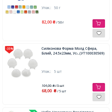
Упак.:
50 г
82,00
₴
/ 50 г
Силіконова Форма Молд Сфера,
-35%
Білий, 24.5х23мм, Усередині 20мм,
...(УТ100030569)
Упак.:
5 шт
104,00
/ 5 шт
₴
68,00
₴
/ 5 шт