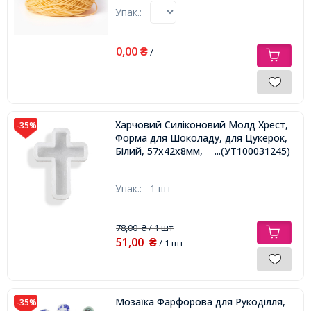
Упак.:
0,00
₴
/
Харчовий Силіконовий Молд Хрест,
-35%
Форма для Шоколаду, для Цукерок,
Білий, 57х42х8мм,
...(УТ100031245)
Упак.:
1 шт
78,00
/ 1 шт
₴
51,00
₴
/ 1 шт
Мозаїка Фарфорова для Рукоділля,
-35%