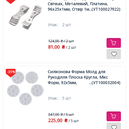
Свічках, Металевий, Платина,
96х25х1мм, Отвір 1мм, 6мм, 9мм,
...(УТ100027922)
Упак.:
2 шт
124,00
/ 2 шт
₴
81,00
₴
/ 2 шт
Силіконова Форма Молд для
-35%
Рукоділля Плоска Кругла, Мікс
Форм, 92х5мм,
...(УТ100032004)
Упак.:
5 шт
347,00
/ 5 шт
₴
225,00
₴
/ 5 шт