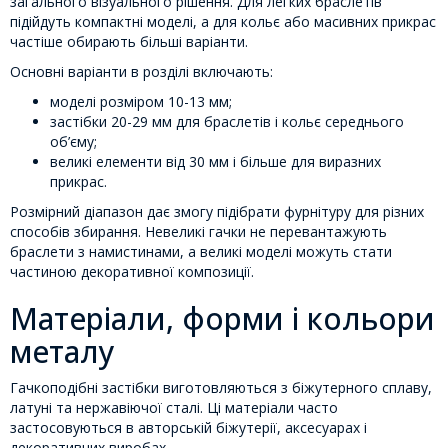
загального візуального рішення. Для легких браслетів
підійдуть компактні моделі, а для кольє або масивних прикрас
частіше обирають більші варіанти.
Основні варіанти в розділі включають:
моделі розміром 10-13 мм;
застібки 20-29 мм для браслетів і кольє середнього
об’єму;
великі елементи від 30 мм і більше для виразних
прикрас.
Розмірний діапазон дає змогу підібрати фурнітуру для різних
способів збирання. Невеликі гачки не перевантажують
браслети з намистинами, а великі моделі можуть стати
частиною декоративної композиції.
Матеріали, форми і кольори
металу
Гачкоподібні застібки виготовляються з біжутерного сплаву,
латуні та нержавіючої сталі. Ці матеріали часто
застосовуються в авторській біжутерії, аксесуарах і
декоративних виробах.