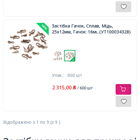
Застібка Гачок, Сплав, Мідь,
25x12мм, Гачок: 16мм, Отвір 3мм,
...(УТ100034328)
Упак.:
600 шт
2 315,00
₴
/ 600 шт
Відображено з
1
по
9
(з
9
)