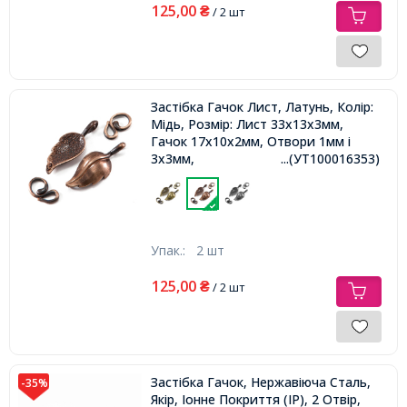
125,00
₴
/ 2 шт
Застібка Гачок Лист, Латунь, Колір:
Мідь, Розмір: Лист 33x13x3мм,
Гачок 17x10x2мм, Отвори 1мм і
3x3мм,
...(УТ100016353)
Упак.:
2 шт
125,00
₴
/ 2 шт
Застібка Гачок, Нержавіюча Сталь,
-35%
Якір, Іонне Покриття (IP), 2 Отвір,