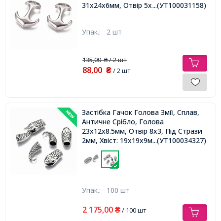
31х24х6мм, Отвір 5х5мм,
...(УТ100031158)
Упак.:
2 шт
135,00
/ 2 шт
₴
88,00
₴
/ 2 шт
Застібка Гачок Голова Змії, Сплав,
Античне Срібло, Голова
23x12x8.5мм, Отвір 8х3, Під Стрази
2мм, Хвіст: 19х19х9мм, НапівОтвір
...(УТ100034327)
7мм,
Упак.:
100 шт
2 175,00
₴
/ 100 шт