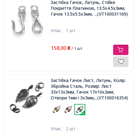
Застібка Гачок, Латунь, Стійке
Покриття Платиною, 13.5х4.5х3мм,
Гачок 13.5х5.5х3мм, Отвір 1.4мм,
...(УТ100031169)
Упак.:
1 шт
158,00
₴
/ 1 шт
Застібка Гачок Лист, Латунь, Колір:
Збройна Сталь, Розмір: Лист
33x13x3мм, Гачок 17x10x2мм,
Отвори 1мм і 3x3мм,
...(УТ100016354)
Упак.:
2 шт