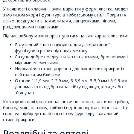
У наявності є класичні гачки, варіанти у формі листка, моделі
з мотивом якоря і фурнітура в тибетському стилі. Покриття
легко поєднувати з намистинами, ланцюжками, пінами,
розділювачами і підвісками.
Під час вибору можна орієнтуватися на такі характеристики:
Біжутерний сплав підходить для декоративної
фурнітури в різних відтінках металу.
Латунь добре поєднується з вінтажними, бронзовими і
мідними елементами.
Нержавіюча сталь доречна для лаконічних прикрас із
нейтральним блиском.
Отвори 1-1,9 мм, 2-2,9 мм, 3-3,9 мм, 5-5,9 мм і 6-9,9 мм
допомагають підібрати застібку під шнур, кільце або
з’єднувач.
Кольорова палітра включає античне золото, античне срібло,
бронзу, мідь, платину, срібло і відтінок нержавіючої сталі. Це
спрощує підбір деталей під готову фурнітуру і загальний
стиль прикраси.
Роздрібні та оптові