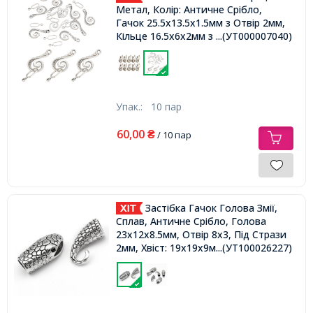
Метал, Колір: Античне Срібло,
Гачок 25.5х13.5х1.5мм з Отвір 2мм,
Кільце 16.5х6х2мм з Отвір 1мм,
...(УТ000007040)
Упак.:
10 пар
60,00
₴
/ 10 пар
Застібка Гачок Голова Змії,
Сплав, Античне Срібло, Голова
23x12x8.5мм, Отвір 8х3, Під Стрази
...(УТ100026227)
2мм, Хвіст: 19х19х9мм, НапівОтвір
7мм,