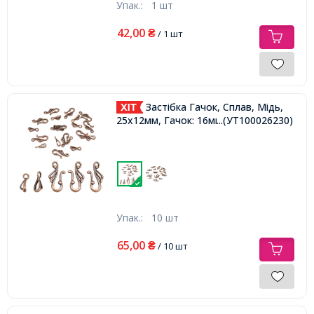
Упак.:
1 шт
42,00
₴
/ 1 шт
Застібка Гачок, Сплав, Мідь,
25x12мм, Гачок: 16мм, Отвір 3мм,
...(УТ100026230)
Упак.:
10 шт
65,00
₴
/ 10 шт