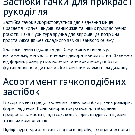
Застібки гачки для прикрас і
рукоділля
Застібка гачок використовується для з’єднання кінців
браслетів, кольє, шнурів, ланцюжків та інших прикрас ручної
роботи. Така фурнітура зручна для виробів, де потрібна
проста фіксація без складного замка і зайвого об’єму.
Застібки гачки підходять для біжутерії в етнічному,
вінтажному, мінімалістичному і декоративному стилі. Залежно
від форми, розміру і кольору металу вони можуть бути
функціональною деталлю або помітним елементом дизайну.
Асортимент гачкоподібних
застібок
В асортименті представлені металеві застібки різних розмірів,
форм і відтінків. Вони використовуються для збирання
прикрас із намистин, підвісок, конекторів, шнурів, ланцюжків
та інших компонентів.
Підбір фурнітури залежить від ваги виробу, товщини основи і