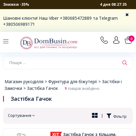
4 дня 08:27:34
Знижки -35%
×
Шановні клієнти! Наш Viber +380685472889 та Telegram
+380506989171
0
Магазин рукоділля >
Фурнітура для біжутерії >
Застібки і
Замочки >
Застібка Гачок
9
товарів знайдено
Застібка Гачок
Сортування
|
Фільтр
Застібка Гачок з Кільцем,