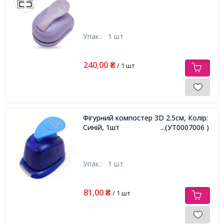
Упак.:
1 шт
240,00
₴
/ 1 шт
Фігурний компостер 3D 2.5см, Колір:
Синій, 1шт
...(УТ0007006 )
Упак.:
1 шт
81,00
₴
/ 1 шт