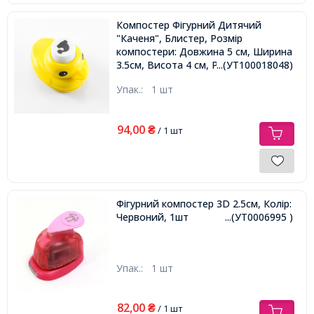
Компостер Фігурний Дитячий
"Каченя", Блистер, Розмір
компостери: Довжина 5 см, Ширина
3.5см, Висота 4 см, Розмір Вирубки:
...(УТ100018048)
1.8см,
Упак.:
1 шт
94,00
₴
/ 1 шт
Фігурний компостер 3D 2.5см, Колір:
Червоний, 1шт
...(УТ0006995 )
Упак.:
1 шт
82,00
₴
/ 1 шт