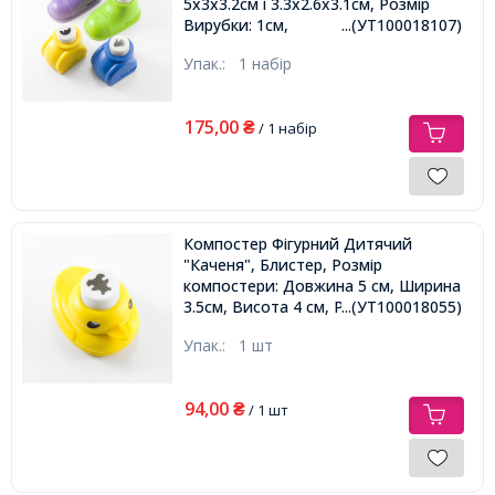
5х3х3.2см і 3.3х2.6х3.1см, Розмір
Вирубки: 1см,
...(УТ100018107)
Упак.:
1 набір
175,00
₴
/ 1 набір
Компостер Фігурний Дитячий
"Каченя", Блистер, Розмір
компостери: Довжина 5 см, Ширина
3.5см, Висота 4 см, Розмір Вирубки:
...(УТ100018055)
1.8см,
Упак.:
1 шт
94,00
₴
/ 1 шт