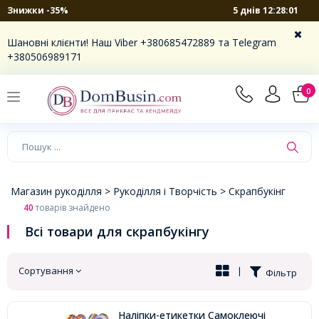
5 днів 12:28:00
Знижки -35%
×
Шановні клієнти! Наш Viber +380685472889 та Telegram
+380506989171
0
Магазин рукоділля >
Рукоділля і Творчість >
Скрапбукінг
40
товарів знайдено
Всі товари для скрапбукінгу
Сортування
|
Фільтр
Наліпки-етикетки Самоклеючі