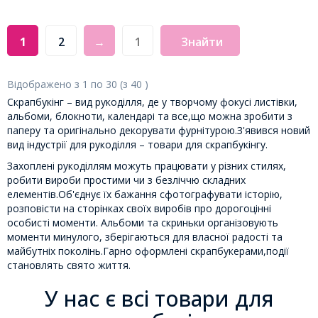
1
2
→
Знайти
Відображено з
1
по
30
(з
40
)
Скрапбукінг – вид рукоділля, де у творчому фокусі листівки,
альбоми, блокноти, календарі та все,що можна зробити з
паперу та оригінально декорувати фурнітурою.З'явився новий
вид індустрії для рукоділля – товари для скрапбукінгу.
Захоплені рукоділлям можуть працювати у різних стилях,
робити вироби простими чи з безліччю складних
елементів.Об'єднує їх бажання сфотографувати історію,
розповісти на сторінках своїх виробів про дорогоцінні
особисті моменти. Альбоми та скриньки організовують
моменти минулого, зберігаються для власної радості та
майбутніх поколінь.Гарно оформлені скрапбукерами,події
становлять свято життя.
У нас є всі товари для