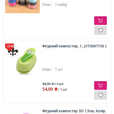
Упак.:
1 набір
Фігурний компостер, 1шт
...(УТ0007156 )
-35%
Упак.:
1 шт
84,00
/ 1 шт
₴
54,00
₴
/ 1 шт
Фігурний компостер 3D 1.5см, Колір: