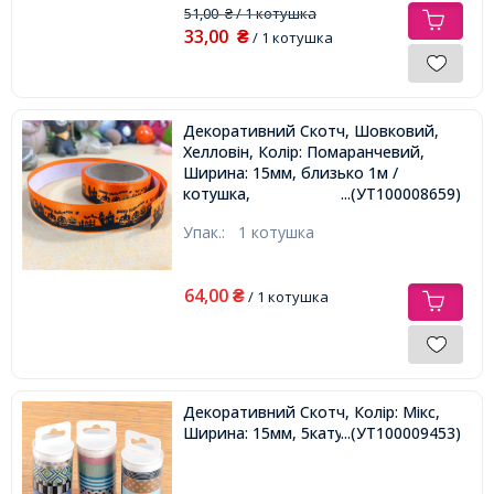
51,00
/ 1 котушка
₴
33,00
₴
/ 1 котушка
Декоративний Скотч, Шовковий,
Хелловін, Колір: Помаранчевий,
Ширина: 15мм, близько 1м /
котушка,
...(УТ100008659)
Упак.:
1 котушка
64,00
₴
/ 1 котушка
Декоративний Скотч, Колір: Мікс,
Ширина: 15мм, 5катушек / набір,
...(УТ100009453)