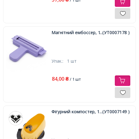
Магнітний ембоссер, 1шт
...(УТ0007178 )
Упак.:
1 шт
84,00
₴
/ 1 шт
Фігурний компостер, 1шт
...(УТ0007149 )