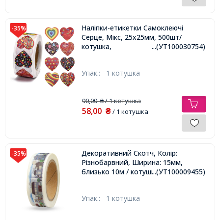
Наліпки-етикетки Самоклеючі
-35%
Серце, Мікс, 25х25мм, 500шт/
котушка,
...(УТ100030754)
Упак.:
1 котушка
90,00
/ 1 котушка
₴
58,00
₴
/ 1 котушка
Декоративний Скотч, Колір:
-35%
Різнобарвний, Ширина: 15мм,
близько 10м / котушка,
...(УТ100009455)
Упак.:
1 котушка