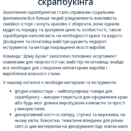
скрапбукінга
Захоплення скрапбукінгом стало справжнім соціальним
феноменом.Все більше людей усвідомлюють важливість
сімейної історії і хочуть красиво її зберігати, вони оцінили
мудрість порядку та зрозуміли цінність особистості, також
скрапбукери наполягають на необхідності краси та радості.
Досвідчені та початківці майстри шукають недорогі
інструменти та методи покращення якості виробів.
Команда "Дому Бусин" захоплено поповнює асортимент
новинками для творчості.У нас майстер-початківець знайде
все необхідне для створення неповторних виробів і
вироблення власного стилю.
У нашому каталозі є необхідні матеріали та інструменти:
фігурні компостери – найпопулярніші товари для
скрапбукінгу – використовуються для оформлення краю
або будь-якої ділянки виробу,вони компактні та прості
у використанні;
декоративний скотч із паперу, стрічки та мережива, на
ньому квіти, блискітки, тематичні візерунки для різних
свят,із цим матеріалом на декорування піде зовсім мало