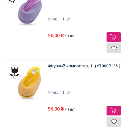
Упак.:
1 шт
56,00
₴
/ 1 шт
Фігурний компостер, 1шт
...(УТ0007135 )
Упак.:
1 шт
56,00
₴
/ 1 шт