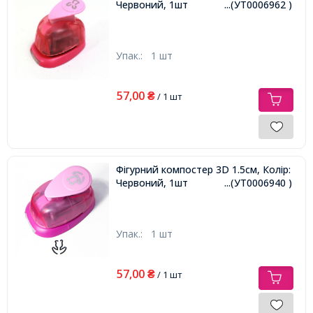
Червоний, 1шт
...(УТ0006962 )
Упак.:
1 шт
57,00
₴
/ 1 шт
Фігурний компостер 3D 1.5см, Колір:
Червоний, 1шт
...(УТ0006940 )
Упак.:
1 шт
57,00
₴
/ 1 шт