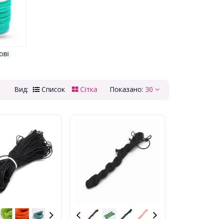
ові
Вид:
Список
Сітка
Показано:
30