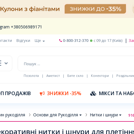
legram +380506989171
|
нтакти
Відгуки
Ще
0-800-312-370
c 09 до 17 (Київ)
За
Позолота
|
Аметист
|
Бите скло
|
Конектори
|
Роздільни
П ПРОДАЖІВ
ЗНИЖКИ -35%
МІКСИ ТА НА
ин рукоділля
Основи для Рукоділля
Нитки і шнури
91
коративні нитки і шнури для плетінн