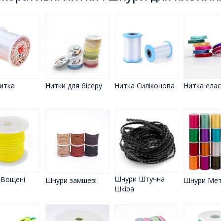
итка
Нитки для бісеру
Нитка Силіконова
Нитка ела
Шнури Штучна
 Вощені
Шнури замшеві
Шнури Мет
Шкіра