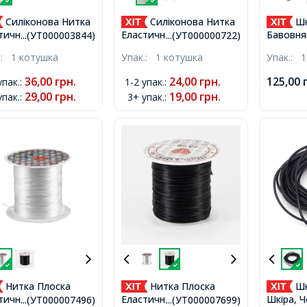
Силіконова Нитка
Силіконова Нитка
Шн
тична 0.8мм/8м,
Еластична 0.6мм/10м,
Бавовня
...(УТ000003844)
...(УТ000000722)
а, Безбарвна,
Гумка, Безбарвна,
плетінн
.:
1 котушка
Упак.:
1 котушка
Упак.:
1
біжутері
близько 
36,00
грн.
24,00
грн.
125,00
упак.
:
1-2 упак.
:
29,00
грн.
19,00
грн.
упак.
:
3+ упак.
:
Нитка Плоска
Нитка Плоска
Шн
тична для Браслетів
Еластична 0.8мм/10м,
Шкіра, 
...(УТ000007496)
...(УТ000007699)