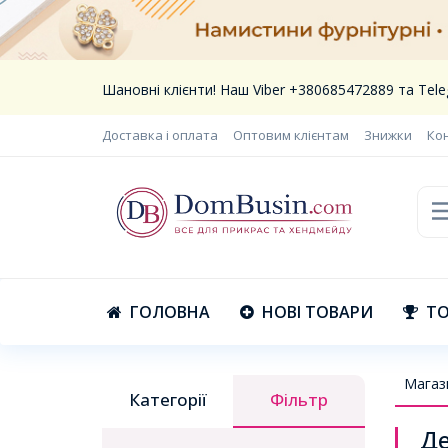
Шановні клієнти! Наш Viber +380685472889 та Te
Доставка і оплата
Оптовим клієнтам
Знижки
Ко
ГОЛОВНА
НОВІ ТОВАРИ
ТО
Магаз
Категорії
Фільтр
Де