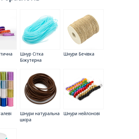
стична
Шнур Сітка
Шнури Бечівка
Біжутерна
Шнури натуральна
алеві
Шнури нейлонові
шкіра