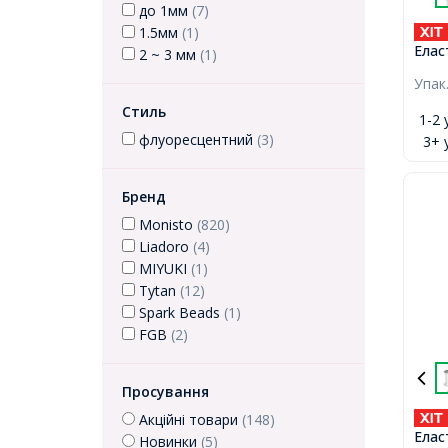
до 1мм
(7)
1.5мм
(1)
Елас
2 ~ 3 мм
(1)
Гумк
Упак
Стиль
1-2 
флуоресцентний
(3)
3+ 
Бренд
Monisto
(820)
Liadoro
(4)
MIYUKI
(1)
Tytan
(12)
Spark Beads
(1)
FGB
(2)
Просування
Акційні товари
(148)
Елас
Новинки
(5)