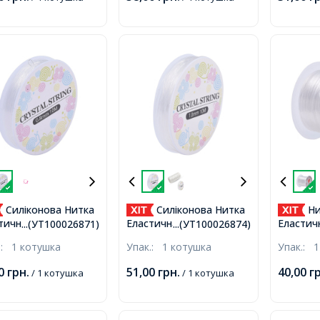
Силіконова Нитка
Силіконова Нитка
Ни
тична 0.8мм/10м,
Еластична, Гумка,
Еластич
...(УТ100026871)
...(УТ100026874)
а, Безбарвна,
Безбарвна, близько 10м/
0.8мм/9
.:
1 котушка
Упак.:
1 котушка
Упак.:
1
кот,
та Прикр
близько
00
грн.
51,00
грн.
40,00
г
/ 1 котушка
/ 1 котушка