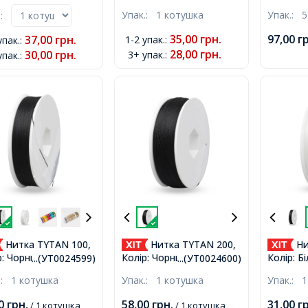
рикрас, Білий,
Чорна, 0.8мм, близько
Упак.:
1 котушка
Упак.:
5
.:
м, близько 10м/
10м/котушка,
шка,
35,00
грн.
97,00
г
37,00
грн.
1-2 упак.
:
упак.
:
28,00
грн.
30,00
грн.
3+ упак.
:
упак.
:
Нитка TYTAN 100,
Нитка TYTAN 200,
Ни
р: Чорний, Розмір:
Колір: Чорний, Розмір:
Колір: Б
...(УТ0024599)
...(УТ0024600)
етр 0,1мм, близько
0,1мм, близько 200м/
Діаметр
.:
1 котушка
Упак.:
1 котушка
Упак.:
1
,
котушка,
100м,
00
грн.
58,00
грн.
31,00
г
/ 1 котушка
/ 1 котушка