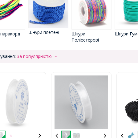
Шнури плетені
паракорд
Шнури Гум
Шнури
Поліестерові
ування:
За популярністю