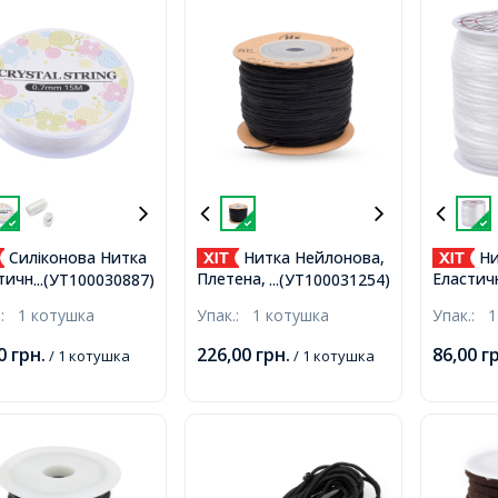
Силіконова Нитка
Нитка Нейлонова,
Ни
тична 0.7мм/15м,
Плетена, Чорна, 0.8мм,
Еластич
...(УТ100030887)
...(УТ100031254)
а, Безбарвна,
близько 90м/котушка,
Браслеті
.:
1 котушка
Упак.:
1 котушка
Упак.:
1
Біла, 0.
60м/кот
00
грн.
226,00
грн.
86,00
г
/ 1 котушка
/ 1 котушка