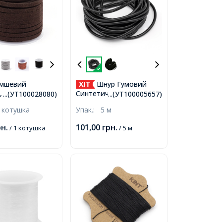
амшевий
Шнур Гумовий
 Імітація Шкіри,
Синтетичний
...(УТ100028080)
...(УТ100005657)
оричневий,
Порожнистий, Чорний,
 котушка
Упак.:
5 м
, близько 5м/
4мм, Отвір 1.5мм,
,
рн.
101,00
грн.
/ 1 котушка
/ 5 м