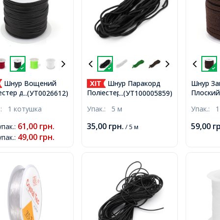
Шнур Вощений
Шнур Паракорд
Шнур З
Плоский,
естер для Плетіння,
Поліестер і Спандекс 16-
...(УТ0026612)
...(УТ100005859)
Темно-К
аме та Біжутерії,
ти шаровий, Колір:
.:
1 котушка
Упак.:
5 м
Упак.:
1
3х1.5мм
ий, 1мм, близько
Чорний, Розмір: 2мм,
котушка
котушка,
61,00
грн.
35,00
грн.
59,00
г
упак.
:
/ 5 м
49,00
грн.
упак.
: