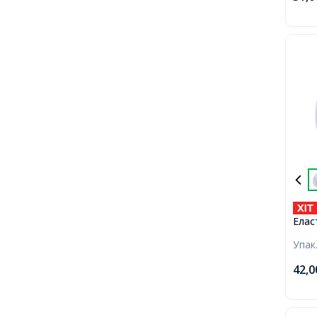
Елас
Гумк
Упак
42,