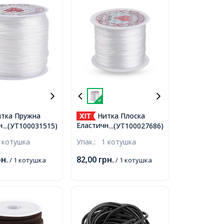
тка Пружна
Нитка Плоска
на Плоска для
Еластична 0.5мм/45м
...(УТ100031515)
...(УТ100027686)
в та Прикрас,
для Браслетів та
 котушка
Упак.:
1 котушка
8мм, близько
Прикрас, Білий, 0.5мм,
ушка,
близько 45м/котушка,
рн.
82,00
грн.
/ 1 котушка
/ 1 котушка