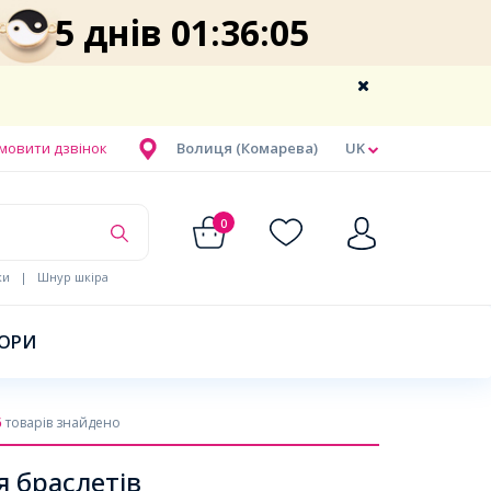
5 днів 01:36:04
мовити дзвінок
Волиця (Комарева)
UK
0
ки
|
Шнур шкіра
БОРИ
6
товарів знайдено
я браслетів