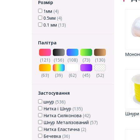
Розмір
1мм
(4)
0.5мм
(4)
0.1 мм
(13)
Палітра
Монон
(121)
(156)
(108)
(73)
(130)
(63)
(39)
(62)
(45)
(52)
Застосування
шнур
(536)
Нитка і Шнур
(135)
Шнури
Нитка Силіконова
(42)
Шнур Металізований
(57)
Нитка Еластична
(2)
Бечевка
(36)