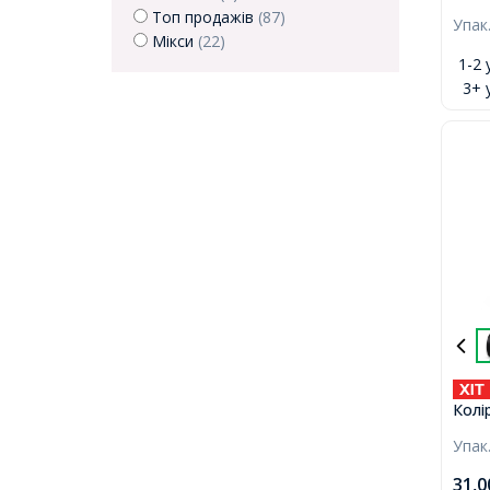
та П
Топ продажів
(87)
Упак
0.8м
Мікси
(22)
коту
1-2 
3+ 
Колі
Діам
Упак
100м
31,