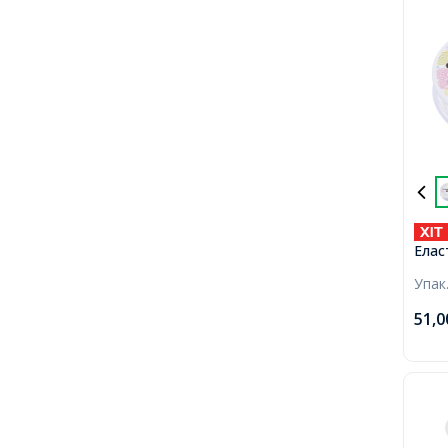
Елас
Гумк
Упак
51,