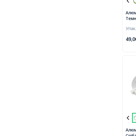
Алюм
Темн
0.8м
Упак
коту
49,
Алюм
Сріб