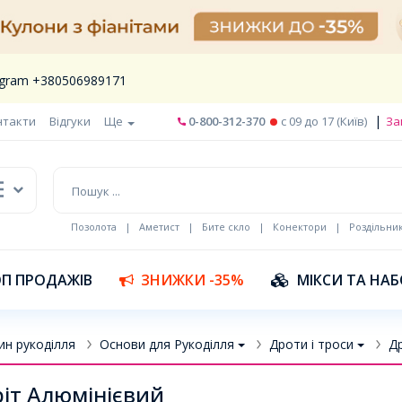
legram +380506989171
|
нтакти
Відгуки
Ще
0-800-312-370
c 09 до 17 (Київ)
За
Позолота
|
Аметист
|
Бите скло
|
Конектори
|
Роздільни
П ПРОДАЖІВ
ЗНИЖКИ -35%
МІКСИ ТА НА
ин рукоділля
Основи для Рукоділля
Дроти і троси
Др
іт Алюмінієвий