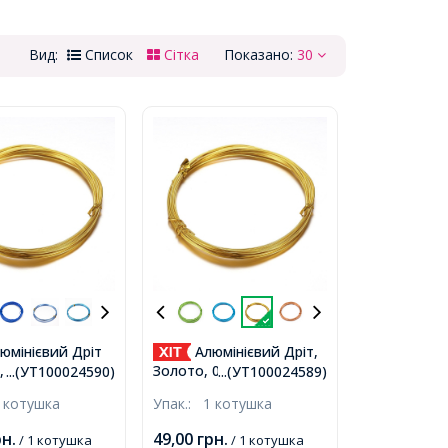
Вид:
Список
Сітка
Показано:
30
юмінієвий Дріт
Алюмінієвий Дріт,
, Золото, 1мм,
Золото, 0.8мм, близько
...(УТ100024590)
...(УТ100024589)
 10м/котушка,
10м/котушка,
 котушка
Упак.:
1 котушка
рн.
49,00
грн.
/ 1 котушка
/ 1 котушка