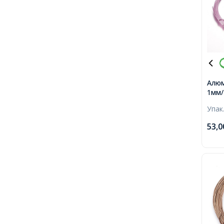
Алюм
1мм/
близ
Упак
53,