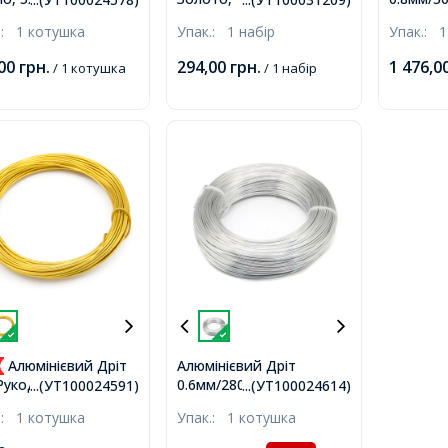
отушка,
0.8мм/1мм/1.2мм/1.5мм,
Золото,
.:
1 котушка
Упак.:
1 набір
Упак.:
1
4 котушки/набір,
300м/ко
близько 10м/котушка,
,00
грн.
294,00
грн.
1 476,0
/ 1 котушка
/ 1 набір
Алюмінієвий Дріт
Алюмінієвий Дріт
0.6мм/280м, Срібло,
Рукоділля, Золото,
...(УТ100024591)
...(УТ100024614)
0.6мм, близько 280м/
м, близько 10м/
.:
1 котушка
Упак.:
1 котушка
котушка,
шка,