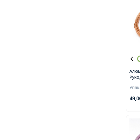
Алюм
Руко
Кори
Упак
близ
49,