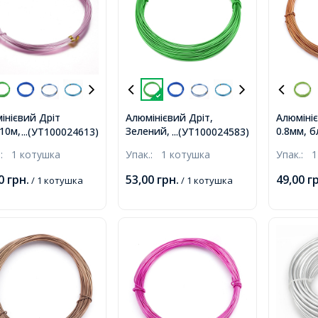
інієвий Дріт
Алюмінієвий Дріт,
Алюмініє
10м, Рожевий, 1мм,
Зелений, 1мм, близько
0.8мм, б
...(УТ100024613)
...(УТ100024583)
ько 10м/котушка,
10м/котушка,
котушка
.:
1 котушка
Упак.:
1 котушка
Упак.:
1
00
грн.
53,00
грн.
49,00
г
/ 1 котушка
/ 1 котушка