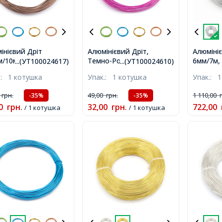
інієвий Дріт
Алюмінієвий Дріт,
Алюміні
м/10м, Верблюжий,
Темно-Рожевий, 0.8мм,
6мм/7м, 
...(УТ100024617)
...(УТ100024610)
м, близько 10м/
близько 10м/котушка,
близько
.:
1 котушка
Упак.:
1 котушка
Упак.:
1
шка,
0
грн.
49,00
грн.
1 110,00
-35%
-35%
0
грн.
32,00
грн.
722,00
/ 1 котушка
/ 1 котушка