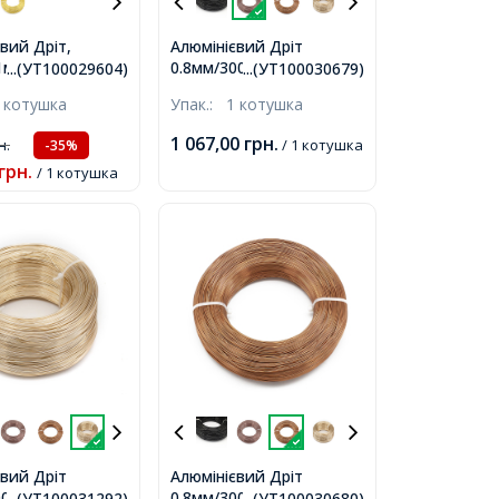
вий Дріт,
Алюмінієвий Дріт
 1мм, близько
0.8мм/300м, Верблюжий,
...(УТ100029604)
...(УТ100030679)
тушка,
0.8мм, близько 300м/
 котушка
Упак.:
1 котушка
котушка,
1 067,00
грн.
н.
/ 1 котушка
-35%
грн.
/ 1 котушка
євий Дріт
Алюмінієвий Дріт
00м, Шампанське
0.8мм/300м, Сієна, 0.8мм,
...(УТ100031292)
...(УТ100030680)