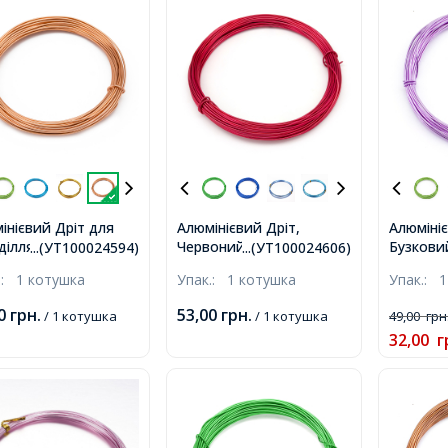
інієвий Дріт для
Алюмінієвий Дріт,
Алюмініє
ділля 0.8мм/10м,
Червоний, 1мм, близько
Бузкови
...(УТ100024594)
...(УТ100024606)
чневий, 0.8мм,
10м/котушка,
0.8мм, 1
.:
1 котушка
Упак.:
1 котушка
Упак.:
1
ько 10м/котушка,
00
грн.
53,00
грн.
/ 1 котушка
/ 1 котушка
49,00
грн
32,00
г