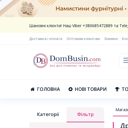
Шановні клієнти! Наш Viber +380685472889 та Te
Доставка і оплата
Оптовим клієнтам
Знижки
Ко
ГОЛОВНА
НОВІ ТОВАРИ
ТО
Магаз
Категорії
Фільтр
Др