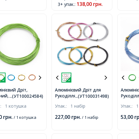
138,00
грн.
3+ упак.
:
інієвий Дріт,
Алюмінієвий Дріт для
Алюміні
ний, 0.8мм, близько
Рукоділля 1мм/5м, Мікс 6
Рукоділ
...(УТ100024584)
...(УТ100031498)
котушка,
кольорів, 1мм, близько
Небесно
.:
1 котушка
Упак.:
1 набір
Упак.:
1
5м/котушка, 6 котушок/
1мм, бл
набір,
котушка
00
грн.
227,00
грн.
53,00
г
/ 1 котушка
/ 1 набір