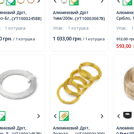
інієвий Дріт,
Алюмінієвий Дріт
Алюмініє
о-Блакитний,
1мм/200м, Золото, 1мм,
Срібло,
...(УТ100024588)
...(УТ100030678)
м, близько 10м/
близько 200м/котушка,
200м/ко
.:
1 котушка
Упак.:
1 котушка
Упак.:
1
шка,
00
грн.
1 033,00
грн.
/ 1 котушка
/ 1 котушка
912,00
гр
593,00
інієвий Дріт,
Алюмінієвий Дріт,
Алюміні
ло, 5х1мм, близько
Золото,
0.8мм/3
...(УТ100024578)
...(УТ100031209)