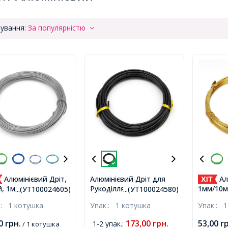
ування:
За популярністю
Алюмінієвий Дріт,
Алюмінієвий Дріт для
Ал
Рукоділля, Чорний,
й, 1мм, близько
1мм/10м
...(УТ100024605)
...(УТ100024580)
2.5мм, близько 5м/
котушка,
близько
.:
1 котушка
Упак.:
1 котушка
Упак.:
1
котушка,
00
грн.
173,00
грн.
53,00
г
1-2 упак.
:
/ 1 котушка