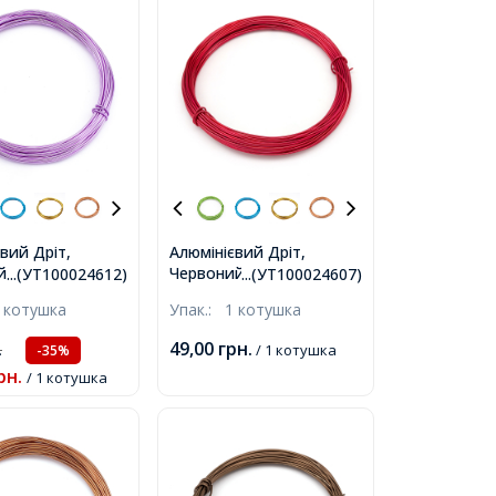
вий Дріт,
Алюмінієвий Дріт,
й, близько
Червоний, 0.8мм,
...(УТ100024612)
...(УТ100024607)
0м/котушка,
близько 10м/котушка,
 котушка
Упак.:
1 котушка
49,00
грн.
.
/ 1 котушка
-35%
рн.
/ 1 котушка