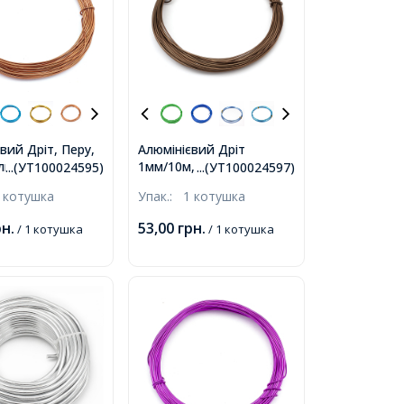
вий Дріт, Перу,
Алюмінієвий Дріт
лизько 10м/
1мм/10м, Верблюжий,
...(УТ100024595)
...(УТ100024597)
,
1мм, близько 10м/
 котушка
Упак.:
1 котушка
котушка,
рн.
53,00
грн.
/ 1 котушка
/ 1 котушка