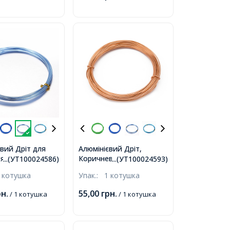
євий Дріт для
Алюмінієвий Дріт,
ля 1мм/10м,
Коричневий, 1мм,
...(УТ100024586)
...(УТ100024593)
-Блакитний,
близько 10м/котушка,
 котушка
Упак.:
1 котушка
изько 10м/
,
рн.
55,00
грн.
/ 1 котушка
/ 1 котушка