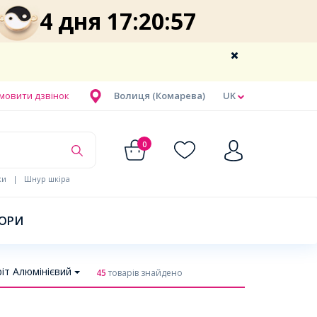
4 дня 17:20:56
мовити дзвінок
Волиця (Комарева)
UK
0
ки
|
Шнур шкіра
БОРИ
іт Алюмінієвий
45
товарів знайдено