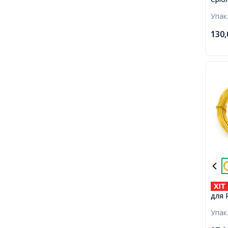
2м/к
Упак
130
для 
1.2м
Упак
коту