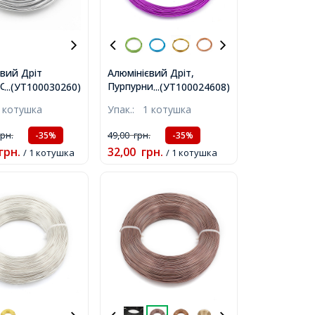
євий Дріт
Алюмінієвий Дріт,
Срібло, 6мм,
Пурпурний, 0.8мм,
...(УТ100030260)
...(УТ100024608)
 7м/котушка,
близько 10м/котушка,
 котушка
Упак.:
1 котушка
грн.
49,00
грн.
-35%
-35%
грн.
32,00
грн.
/ 1 котушка
/ 1 котушка