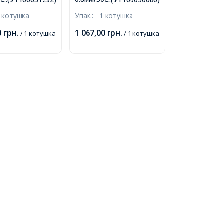
 0.8мм, близько
близько 300м/котушка,
 котушка
Упак.:
1 котушка
тушка,
0
грн.
1 067,00
грн.
/ 1 котушка
/ 1 котушка