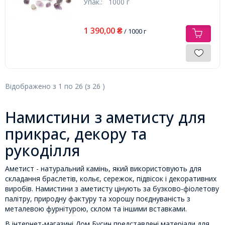
Упак.:
1000 г
1 390,00
₴
/ 1000 г
Відображено з
1
по
26
(з
26
)
Намистини з аметисту для
прикрас, декору та
рукоділля
Аметист - натуральний камінь, який використовують для
складання браслетів, кольє, сережок, підвісок і декоративних
виробів. Намистини з аметисту цінують за бузково-фіолетову
палітру, природну фактуру та хорошу поєднуваність з
металевою фурнітурою, склом та іншими вставками.
В інтернет-магазині Дом Бусин представлені матеріали для