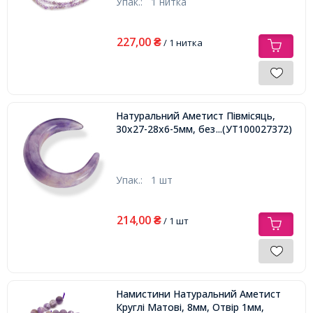
Упак.:
1 нитка
227,00
₴
/ 1 нитка
Натуральний Аметист Півмісяць,
30х27-28х6-5мм, без Отвору
...(УТ100027372)
Упак.:
1 шт
214,00
₴
/ 1 шт
Намистини Натуральний Аметист
Круглі Матові, 8мм, Отвір 1мм,