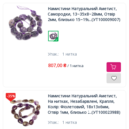
Намистини Натуральний Аметист,
Самородки, 13~35x8~28мм, Отвір
2мм, близько 15~19шт/40см/нитка,
...(УТ100009007)
Упак.:
1 нитка
807,00
₴
/ 1 нитка
Намистини Натуральний Аметист,
-35%
На нитках, Незабарвлені, Крапля,
Колір: Фіолетовий, 18x13x6мм,
Отвір 1мм, близько 23шт / 39.5см /
...(УТ100023988)
нитка,
Упак.:
1 нитка