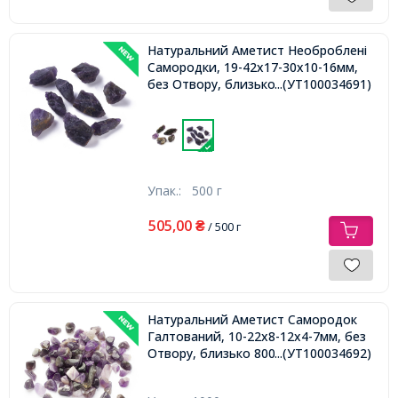
Натуральний Аметист Необроблені
Самородки, 19-42x17-30x10-16мм,
без Отвору, близько 25шт/500г
...(УТ100034691)
Упак.:
500 г
505,00
₴
/ 500 г
Натуральний Аметист Самородок
Галтований, 10-22х8-12х4-7мм, без
Отвору, близько 800шт/1000г,
...(УТ100034692)