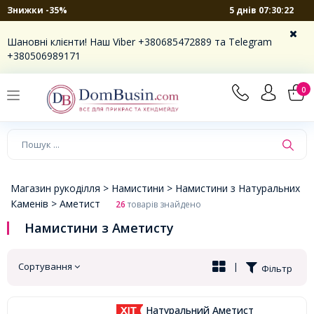
5 днів 07:30:22
Знижки -35%
×
Шановні клієнти! Наш Viber +380685472889 та Telegram
+380506989171
0
Магазин рукоділля >
Намистини >
Намистини з Натуральних
Каменів >
Аметист
26
товарів знайдено
Намистини з Аметисту
Сортування
|
Фільтр
Натуральний Аметист