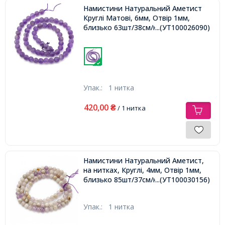
Намистини Натуральний Аметист
Круглі Матові, 6мм, Отвір 1мм,
близько 63шт/38см/нитка,
...(УТ100026090)
Упак.:
1 нитка
420,00
₴
/ 1 нитка
Намистини Натуральний Аметист,
на нитках, Круглі, 4мм, Отвір 1мм,
близько 85шт/37см/нитка,
...(УТ100030156)
Упак.:
1 нитка