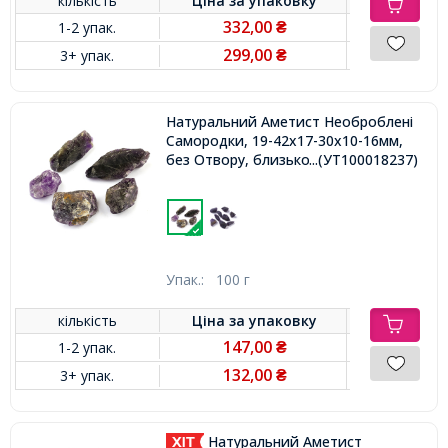
кількість
Ціна за
упаковку
332,00
1-2 упак.
₴
299,00
3+ упак.
₴
Натуральний Аметист Необроблені
Самородки, 19-42x17-30x10-16мм,
без Отвору, близько 5шт/100г
...(УТ100018237)
Упак.:
100 г
кількість
Ціна за
упаковку
147,00
1-2 упак.
₴
132,00
3+ упак.
₴
Натуральний Аметист