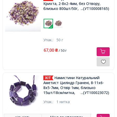
Крихта, 2-8x2-4мм, без Отвору,
близько 800шт/50г,
...(УТ100008165)
Упак.:
50 г
67,00
₴
/ 50 г
Намистини Натуральний
Аметист Циліндр Гранені, 8-11x6-
8x5-7мм, Отвір 1мм, близько
15шт/18см/нитка,
...(УТ100023072)
Упак.:
1 нитка