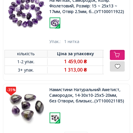
На нитках, Самородок, Колір:
Фіолетовий, Розмір: 15 ~ 25x13 ~
17мм, Отвір 2.5мм, близько 26шт /
...(УТ100011922)
40см / нитка,
Упак.:
1 нитка
кількість
Ціна за
упаковку
1 459,00
1-2 упак.
₴
1 313,00
3+ упак.
₴
Намистини Натуральний Аметист,
-35%
Самородок, 14-30x10-25x5-20мм,
без Отвори, близько 7-13шт/100г,
...(УТ100021185)