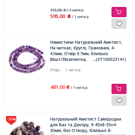
915,00
/ 1 нитка
₴
595,00
₴
/ 1 нитка
Намистини Натуральний Аметист,
На нитках, Круглі, Грановані, 4-
4.5мм, Отвір 0.7мм, близько
86шт/38см/нитка,
...(УТ100023141)
Упак.:
1 нитка
481,00
₴
/ 1 нитка
Натуральний Аметист Самородки
-35%
для Ваз та Декору, 9-45x8-35x4-
30мм, без Отвору, близько 8-