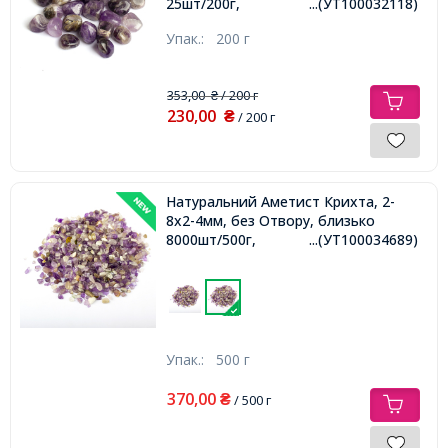
25шт/200г,
...(УТ100032118)
Упак.:
200 г
353,00
/ 200 г
₴
230,00
₴
/ 200 г
Натуральний Аметист Крихта, 2-
8x2-4мм, без Отвору, близько
8000шт/500г,
...(УТ100034689)
Упак.:
500 г
370,00
₴
/ 500 г