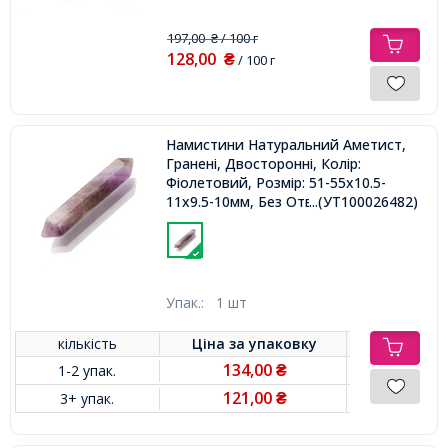
197,00
/ 100 г
₴
128,00
₴
/ 100 г
Намистини Натуральний Аметист,
Гранені, Двосторонні, Колір:
Фіолетовий, Розмір: 51-55x10.5-
11x9.5-10мм, Без Отвори,
...(УТ100026482)
Упак.:
1 шт
кількість
Ціна за
упаковку
134,00
1-2 упак.
₴
121,00
3+ упак.
₴