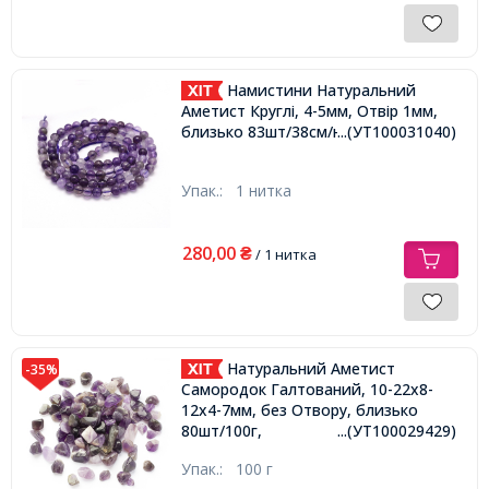
Намистини Натуральний
Аметист Круглі, 4-5мм, Отвір 1мм,
близько 83шт/38см/нитка,
...(УТ100031040)
Упак.:
1 нитка
280,00
₴
/ 1 нитка
Натуральний Аметист
-35%
Самородок Галтований, 10-22х8-
12х4-7мм, без Отвору, близько
80шт/100г,
...(УТ100029429)
Упак.:
100 г