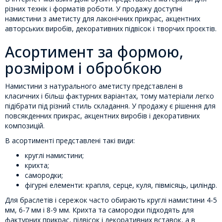
різних технік і форматів роботи. У продажу доступні
намистини з аметисту для лаконічних прикрас, акцентних
авторських виробів, декоративних підвісок і творчих проєктів.
Асортимент за формою,
розміром і обробкою
Намистини з натурального аметисту представлені в
класичних і більш фактурних варіантах, тому матеріали легко
підібрати під різний стиль складання. У продажу є рішення для
повсякденних прикрас, акцентних виробів і декоративних
композицій.
В асортименті представлені такі види:
круглі намистини;
крихта;
самородки;
фігурні елементи: крапля, серце, куля, півмісяць, циліндр.
Для браслетів і сережок часто обирають круглі намистини 4-5
мм, 6-7 мм і 8-9 мм. Крихта та самородки підходять для
фактурних прикрас, підвісок і декоративних вставок, а в