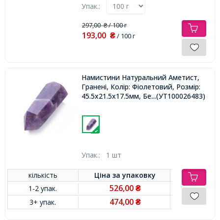
Упак.:
297,00
/ 100 г
₴
193,00
₴
/ 100 г
Намистини Натуральний Аметист,
Гранені, Колір: Фіолетовий, Розмір:
45.5x21.5x17.5мм, Без Отвори,
...(УТ100026483)
Упак.:
1 шт
кількість
Ціна за
упаковку
526,00
1-2 упак.
₴
474,00
3+ упак.
₴