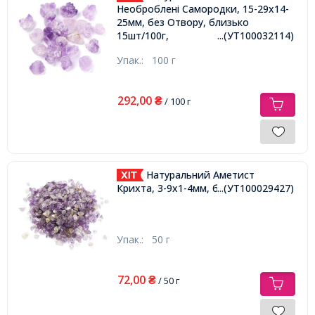
Необроблені Самородки, 15-29x14-
25мм, без Отвору, близько
15шт/100г,
...(УТ100032114)
Упак.:
100 г
292,00
₴
/ 100 г
Натуральний Аметист
Крихта, 3-9x1-4мм, без Отвору,
...(УТ100029427)
Упак.:
50 г
72,00
₴
/ 50 г