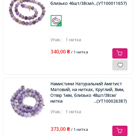
близько 46шт/38см/нитка,
...(УТ100011657)
Упак.:
1 нитка
340,00
₴
/ 1 нитка
Намистини Натуральний Аметист
Матовий, на нитках, Круглий, 8мм,
Отвір 1мм, близько 48шт/38см/
нитка
...(УТ100026387)
Упак.:
1 нитка
373,00
₴
/ 1 нитка