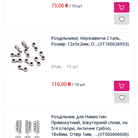
73,00
₴
/ 10 шт
Роздільники, Нержавіюча Сталь,
Розмір: 12х5х2мм, Отвір 2,5 мм,
...(УТ100026953)
Упак.:
10 шт
116,00
₴
/ 10 шт
Роздільник для Намистин
Прямокутний, Біжутерний сплав, на
5/4 отвори, Античне Срібло,
18х8мм, Отвір 1мм,
...(УТ000006606)