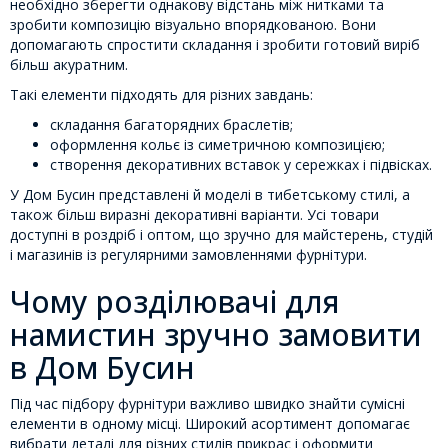
необхідно зберегти однакову відстань між нитками та
зробити композицію візуально впорядкованою. Вони
допомагають спростити складання і зробити готовий виріб
більш акуратним.
Такі елементи підходять для різних завдань:
складання багаторядних браслетів;
оформлення кольє із симетричною композицією;
створення декоративних вставок у сережках і підвісках.
У Дом Бусин представлені й моделі в тибетському стилі, а
також більш виразні декоративні варіанти. Усі товари
доступні в роздріб і оптом, що зручно для майстерень, студій
і магазинів із регулярними замовленнями фурнітури.
Чому розділювачі для
намистин зручно замовити
в Дом Бусин
Під час підбору фурнітури важливо швидко знайти сумісні
елементи в одному місці. Широкий асортимент допомагає
вибрати деталі для різних стилів прикрас і оформити