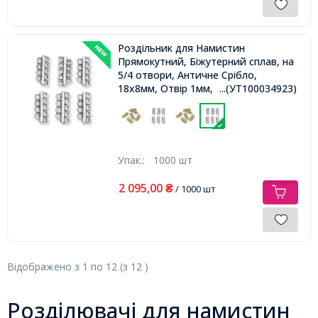
Роздільник для Намистин
Прямокутний, Біжутерний сплав, на
5/4 отвори, Античне Срібло,
18х8мм, Отвір 1мм,
...(УТ100034923)
Упак.:
1000 шт
2 095,00
₴
/ 1000 шт
Відображено з
1
по
12
(з
12
)
Розділювачі для намистин