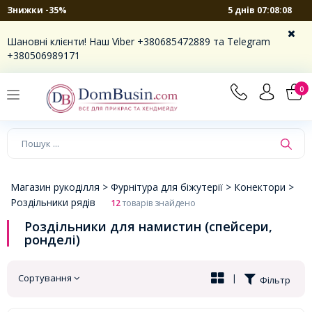
5 днів 07:08:08
Знижки -35%
×
Шановні клієнти! Наш Viber +380685472889 та Telegram
+380506989171
0
Магазин рукоділля >
Фурнітура для біжутерії >
Конектори >
Роздільники рядів
12
товарів знайдено
Роздільники для намистин (спейсери,
ронделі)
Сортування
|
Фільтр