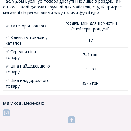
Так, у Дом Бусин усі товари доступні не лише в роздріб, а й
оптом. Такий формат зручний для майстрів, студій прикрас і
магазинів із регулярними закупівлями фурнітури.
Роздільники для намистин
✅ Категорія товарів
(спейсери, ронделі)
✅ Кількість товарів у
12
каталозі
✅ Середня ціна
741 грн.
товару
✅ Ціна найдешевшого
19 грн.
товару
✅ Ціна найдорожчого
3525 грн.
товару
Ми у соц. мережах: