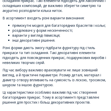
складання прикрас. Такі елементи підходять для лаконічних і
складніших композицій, де важливо зберегти симетрію та
акуратно розподілити кілька ниток.
В асортимент входять різні варіанти виконання:
прямокутні моделі для багаторядних браслетів і кольє;
розділювачі у формі нескінченності;
варіанти у вигляді півмісяця;
інші декоративні рішення.
Різні форми дають змогу підібрати фурнітуру під стиль
прикраси та тип складання. Такі декоративні елементи
підходять для повсякденних прикрас, подарункових виробів і
невеликих творчих серій.
Під час вибору важливо враховувати не лише зовнішній
вигляд, а й практичні параметри. Розмір деталі, матеріал і
діаметр отвору впливають на сумісність із ліскою, тросиком,
шнуром та іншою фурнітурою.
Ці характеристики особливо важливі під час створення
багаторядних прикрас. Тому в асортименті представлені
рішення для простих і більш декоративних проєктів.