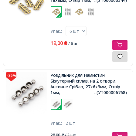
18х8мм, Отвір 1мм,
...(УТ000006344)
Упак.:
19,00
₴
/ 6 шт
Роздільник для Намистин
-35%
Біжутерний сплав, на 2 отвори,
Античне Срібло, 27х6х3мм, Отвір
1мм,
...(УТ000006768)
Упак.:
2 шт
28,00
/ 2 шт
₴