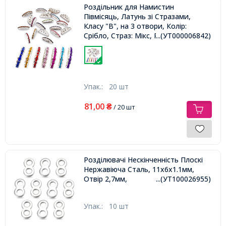
Роздільник для Намистин
Півмісяць, Латунь зі Стразами,
Класу "В", на 3 отвори, Колір:
Срібло, Страз: Мікс, Розмір: 19х8мм,
...(УТ000006842)
Отвір 1-2мм,
Упак.:
20 шт
81,00
₴
/ 20 шт
Розділювачі Нескінченність Плоскі
Нержавіюча Сталь, 11х6х1.1мм,
Отвір 2,7мм,
...(УТ100026955)
Упак.:
10 шт