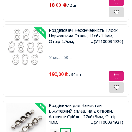
18,00
₴
/ 2 шт
Розділювачі Нескінченність Плоскі
Нержавіюча Сталь, 11х6х1.1мм,
Отвір 2,7мм,
...(УТ100034920)
Упак.:
50 шт
190,00
₴
/ 50 шт
Роздільник для Намистин
Біжутерний сплав, на 2 отвори,
Античне Срібло, 27х6х3мм, Отвір
1мм,
...(УТ100034921)