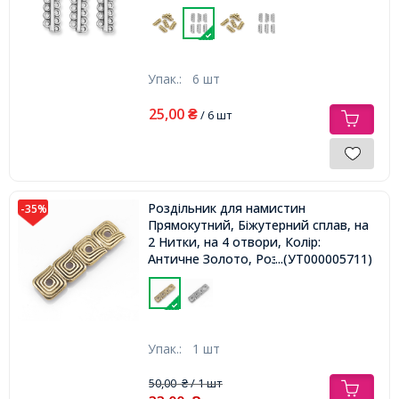
Упак.:
6 шт
25,00
₴
/ 6 шт
Роздільник для намистин
-35%
Прямокутний, Біжутерний сплав, на
2 Нитки, на 4 отвори, Колір:
Античне Золото, Розмір:
...(УТ000005711)
55х15х2мм, Отвір: 1мм,
Упак.:
1 шт
50,00
/ 1 шт
₴