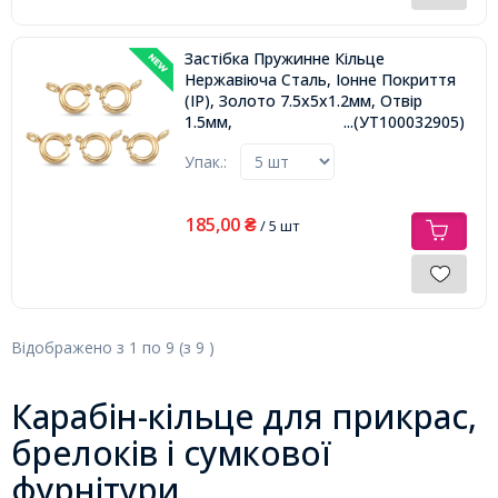
Застібка Пружинне Кільце
Нержавіюча Сталь, Іонне Покриття
(IP), Золото 7.5х5х1.2мм, Отвір
1.5мм,
...(УТ100032905)
Упак.:
185,00
₴
/ 5 шт
Відображено з
1
по
9
(з
9
)
Карабін-кільце для прикрас,
брелоків і сумкової
фурнітури