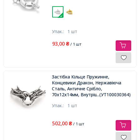
Упак.:
1 шт
93,00
₴
/ 1 шт
Застібка Кільце Пружинне,
Концевики Дракон, Нержавіюча
Сталь, Античне Срібло,
70х12х14мм, Внутрішній Діаметр
...(УТ100030364)
11мм, Отвір 9х6мм,
Упак.:
1 шт
502,00
₴
/ 1 шт