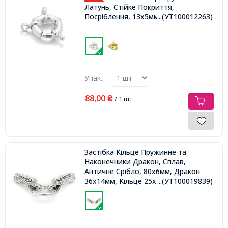
Латунь, Стійке Покриття,
Посріблення, 13х5мм, Отвір 3мм,
...(УТ100012263)
Упак.:
88,00
₴
/ 1 шт
Застібка Кільце Пружинне та
Наконечники Дракон, Сплав,
Античне Срібло, 80х6мм, Дракон
36х14мм, Кільце 25х4мм, Отвір 6мм,
...(УТ100019839)