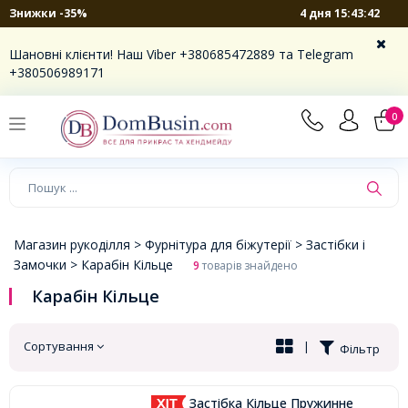
4 дня 15:43:42
Знижки -35%
×
Шановні клієнти! Наш Viber +380685472889 та Telegram
+380506989171
0
Магазин рукоділля >
Фурнітура для біжутерії >
Застібки і
Замочки >
Карабін Кільце
9
товарів знайдено
Карабін Кільце
Сортування
|
Фільтр
Застібка Кільце Пружинне