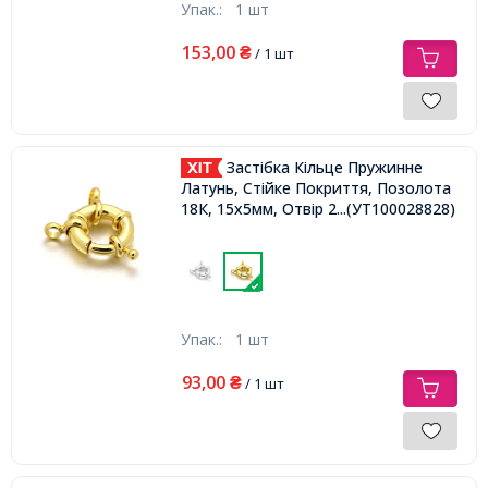
Упак.:
1 шт
153,00
₴
/ 1 шт
Застібка Кільце Пружинне
Латунь, Стійке Покриття, Позолота
18К, 15х5мм, Отвір 2мм,
...(УТ100028828)
Упак.:
1 шт
93,00
₴
/ 1 шт