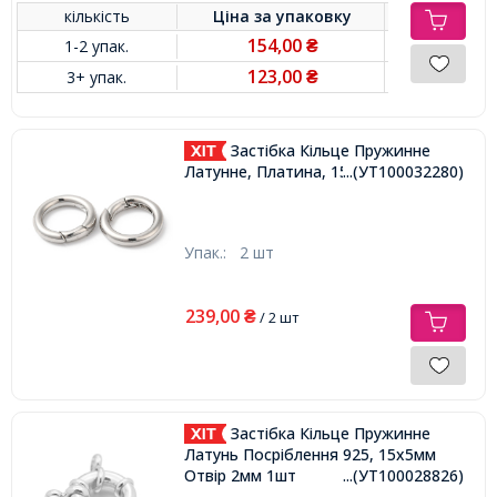
кількість
Ціна за
упаковку
154,00
1-2 упак.
₴
123,00
3+ упак.
₴
Застібка Кільце Пружинне
Латунне, Платина, 15х14.5х3мм,
...(УТ100032280)
Упак.:
2 шт
239,00
₴
/ 2 шт
Застібка Кільце Пружинне
Латунь Посріблення 925, 15х5мм
Отвір 2мм 1шт
...(УТ100028826)