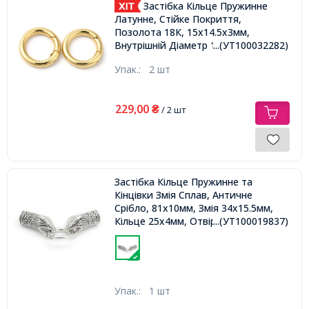
Застібка Кільце Пружинне
Латунне, Стійке Покриття,
Позолота 18К, 15х14.5х3мм,
Внутрішній Діаметр 10.5мм,
...(УТ100032282)
Упак.:
2 шт
229,00
₴
/ 2 шт
Застібка Кільце Пружинне та
Кінцівки Змія Сплав, Античне
Срібло, 81х10мм, Змія 34х15.5мм,
Кільце 25х4мм, Отвір 10мм,
...(УТ100019837)
Упак.:
1 шт