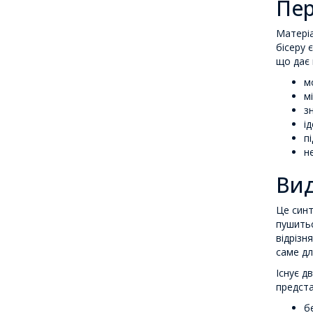
Пер
Матеріа
бісеру 
що дає 
м
м
з
і
п
н
Ви
Це синт
пушитьс
відрізн
саме дл
Існує д
предста
б