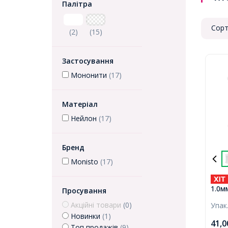
Палітра
Сорт
(2)
(15)
Застосування
Мононити
(17)
Матеріал
Нейлон
(17)
Бренд
Monisto
(17)
1.0м
Просування
тонк
Акційні товари
(0)
Упак
Безб
Новинки
(1)
приб
41,
Топ продажів
(9)