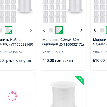
нить Нейлон
Мононить 0.2мм/130м
Мононит
м/40м Одинарна
Одинарна Тонка
Одинарн
...(УТ100032169)
...(УТ100032172)
а Лісочка,
Волосінь Нейлон,
Нейлон,
.:
25 котушок
Упак.:
25 шт
Упак.:
2
арвна, 0.4мм,
Безбарвна, 0.2мм,
0.6мм, б
ько 40м/котушка, 25
близько 130м/котушка,
котушка
,00
грн.
440,00
грн.
610,00
/ 25 котушок
/ 25 шт
шок/упак,
25 котушок/упак,
упак,