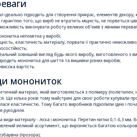
еваги
л ідеально підходить для створення прикрас, елементів декору, 
є гарантією того, що виріб не втратить міцність, не порветься шв
можливість виконувати роботу великих об'ємів з явними перева
ононитка непомітна у виробі;
іцність, еластичність матеріалу, порвати її практично неможливо
носостійкість;
деальний зовнішній вигляд будь-якого виробу, виготовленого з в
ідходить мононитка для шиття та вишивки різних виробів;
евисока вартість.
ди монониток
етичний матеріал, який виготовляється з полімеру (поліетилен, н
я. Ще кілька років тому майстрині для своєї роботи купували пр
ялася еластичністю. Тому багато виробників підхопили ідею і по
я рукоділля.
ва види матеріалу - ліска і мононитка. Перетин нитки 0,1-0,3 мм. 
влений великий асортимент, що вирізняється багатою кольоро
езбарвна (прозора);