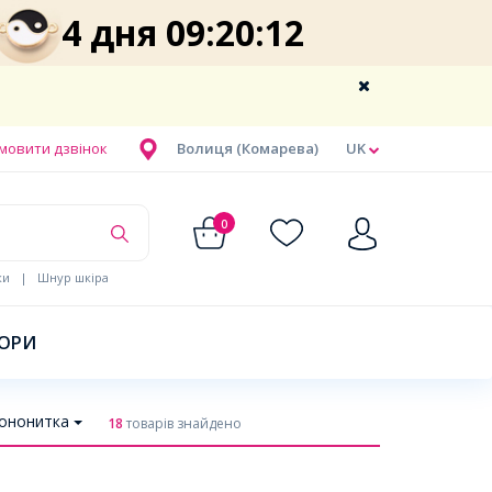
4 дня 09:20:11
мовити дзвінок
Волиця (Комарева)
UK
0
ки
|
Шнур шкіра
БОРИ
ононитка
18
товарів знайдено