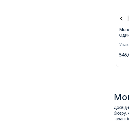
Моно
Один
Нейл
Упак
0.7м
коту
545
упак,
Мон
Досвідч
бісеру,
гаранті