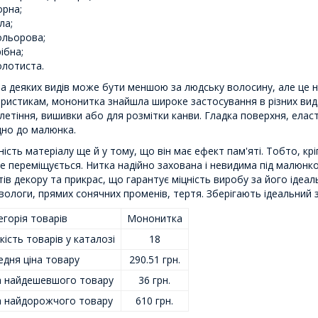
орна;
ла;
ольорова;
ібна;
олотиста.
 деяких видів може бути меншою за людську волосину, але це не 
ристикам, мононитка знайшла широке застосування в різних вида
летіння, вишивки або для розмітки канви. Гладка поверхня, еласт
дно до малюнка.
ність матеріалу ще й у тому, що він має ефект пам'яті. Тобто, крі
не переміщується. Нитка надійно захована і невидима під малюнк
ів декору та прикрас, що гарантує міцність виробу за його ідеаль
вологи, прямих сонячних променів, тертя. Зберігають ідеальний з
горія товарів
Мононитка
кість товарів у каталозі
18
едня ціна товару
290.51 грн.
а найдешевшого товару
36 грн.
а найдорожчого товару
610 грн.