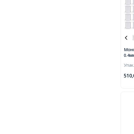
Моно
0.4м
Тонк
Упак
Безб
близ
510
коту