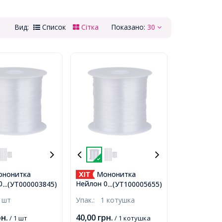
Вид:
Список
Сітка
Показано:
30
нонитка
Мононитка
0.3мм/80м
Нейлон 0.5мм/20м
...(УТ000003845)
...(УТ100005655)
а Тонка
Одинарна Тонка
 шт
Упак.:
1 котушка
ь, Безбарвна,
Волосінь, Безбарвна,
лизько 80м/
0.5мм, близько 20м/
рн.
40,00
грн.
/ 1 шт
/ 1 котушка
,
котушка,