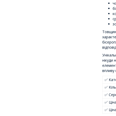
ч
бі
к
ср
з
Товщина
характе
бісероп
відпові
Унікаль
нікуди 
елемент
впливу 
✅ Кате
✅ Кіль
✅ Сер
✅ Цін
✅ Цін