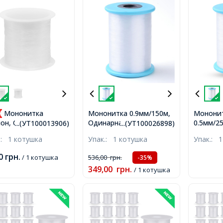
Мононитка
Мононитка 0.9мм/150м,
Монони
Одинарна тонка Ліска,
0.5мм/2
он, Одинарна
...(УТ100013906)
...(УТ100026898)
Нейлон, Біла, 0.9мм,
Тонка Во
а Волосінь,
.:
1 котушка
Упак.:
1 котушка
Упак.:
1
приблизно 150м/
0.5мм, 
арвна, 0.45мм,
котушка,
котушка
ько 30м/котушка,
00
грн.
/ 1 котушка
536,00
грн.
-35%
349,00
грн.
/ 1 котушка