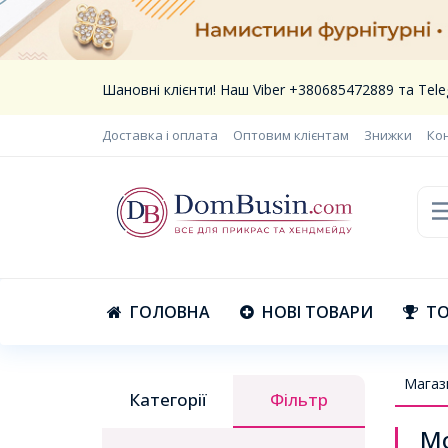
Шановні клієнти! Наш Viber +380685472889 та Te
Доставка і оплата
Оптовим клієнтам
Знижки
Ко
ГОЛОВНА
НОВІ ТОВАРИ
ТО
Магаз
Категорії
Фільтр
М