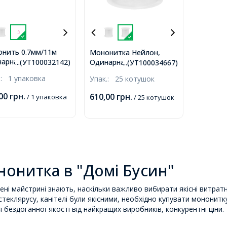
нить 0.7мм/11м
Мононитка Нейлон,
арна Тонка Ліска
Одинарна Тонка
...(УТ100032142)
...(УТ100034667)
он, Безбарвна,
Волосінь, Безбарвна,
.:
1 упаковка
Упак.:
25 котушок
м, близько 11м/
0.45мм, близько 30м/
шка, 25 котушок/
котушка, 25 котушок
,00
грн.
610,00
грн.
/ 1 упаковка
/ 25 котушок
онитка в "Домі Бусин"
ені майстрині знають, наскільки важливо вибирати якісні витрат
 стеклярусу, канітелі були якісними, необхідно купувати мононитк
я бездоганної якості від найкращих виробників, конкурентні ціни.