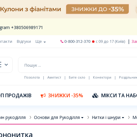
legram +380506989171
|
нтакти
Відгуки
Ще
0-800-312-370
c 09 до 17 (Київ)
За
Позолота
|
Аметист
|
Бите скло
|
Конектори
|
Роздільни
П ПРОДАЖІВ
ЗНИЖКИ -35%
МІКСИ ТА НА
ин рукоділля
Основи для Рукоділля
Нитки і шнури
М
ононитка