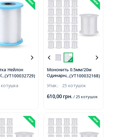
тка Нейлон
Мононить 0.5мм/20м
50м Одинарна
Одинарна Тонка Ліска
...(УТ100032729)
...(УТ100032168)
лосінь, Біла,
Нейлон, Безбарвна,
 котушка
Упак.:
25 котушок
близько 250м/
0.5мм, близько 20м/
,
котушка, 25 котушок/
610,00
грн.
/ 25 котушок
упак,