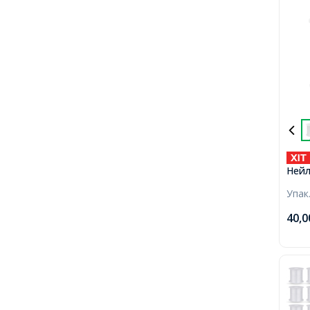
Нейл
Тонк
Упак
Безб
близ
40,