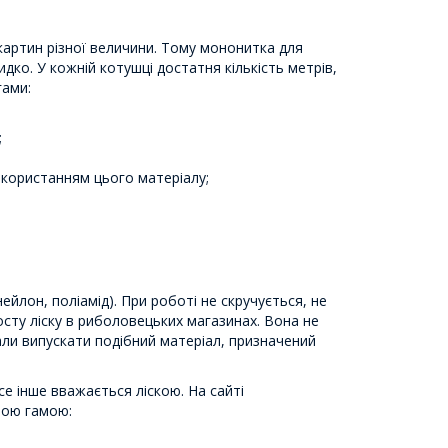
картин різної величини. Тому мононитка для
идко. У кожній котушці достатня кількість метрів,
гами:
;
икористанням цього матеріалу;
ейлон, поліамід). При роботі не скручується, не
осту ліску в риболовецьких магазинах. Вона не
чали випускати подібний матеріал, призначений
Все інше вважається ліскою. На сайті
вою гамою: