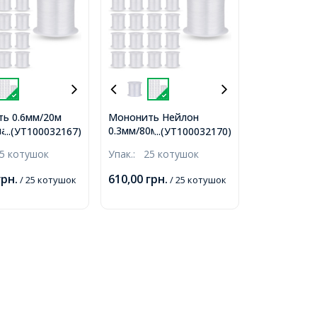
ь 0.6мм/20м
Мононить Нейлон
а Тонка Ліска
0.3мм/80м Одинарна
...(УТ100032167)
...(УТ100032170)
 Безбарвна,
Тонка Ліска, Безбарвна,
5 котушок
Упак.:
25 котушок
лизько 20м/
0.3мм, близько 80м/
, 25 котушок/
котушка, 25 котушок/
грн.
610,00
грн.
/ 25 котушок
/ 25 котушок
упак,