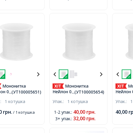
Мононитка
Мононитка
Мо
он 0.7мм/13м
Нейлон 0.6мм/20м
Нейлон 
...(УТ100005651)
...(УТ100005654)
арна Тонка
Одинарна Тонка
Одинарн
.:
1 котушка
Упак.:
1 котушка
Упак.:
1
сінь, Безбарвна,
Волосінь, Безбарвна,
Волосін
м, близько 13м/
0.6мм, близько 20м/
0.4мм, б
00
грн.
40,00
грн.
40,00
г
1-2 упак.
:
/ 1 котушка
шка,
котушка,
котушка
32,00
грн.
3+ упак.
: