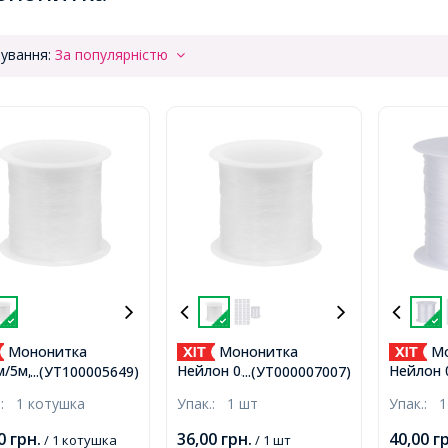
ування:
За популярністю
Мононитка
Мононитка
Мо
м/5м, Одинарна
Нейлон 0.2мм/130м
Нейлон 
...(УТ100005649)
...(УТ000007007)
а Ліска, Нейлон,
Одинарна Тонка
Одинарн
.:
1 котушка
Упак.:
1 шт
Упак.:
1
арвна, 1мм,
Волосінь, Безбарвна,
Волосін
лизно 5м/котушка,
0.2мм, близько 130м/
0.3мм, б
00
грн.
36,00
грн.
40,00
г
/ 1 котушка
/ 1 шт
котушка,
котушка