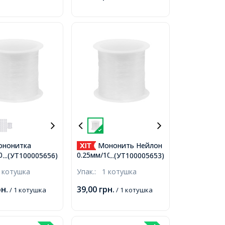
нонитка
Мононить Нейлон
0.4мм/40м
0.25мм/100м Одинарна
...(УТ100005656)
...(УТ100005653)
а Тонка
Тонка Лісочка,
 котушка
Упак.:
1 котушка
ь, Безбарвна,
Безбарвна, 0.25мм,
лизько 40м/
близько 100м/котушка,
рн.
39,00
грн.
/ 1 котушка
/ 1 котушка
,