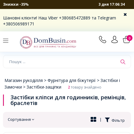
3 дня 17:06:33
Знижки -35%
×
Шановні клієнти! Наш Viber +380685472889 та Telegram
+380506989171
0
Магазин рукоділля >
Фурнітура для біжутерії >
Застібки і
Замочки >
Застібки-защіпки
2
товару знайдено
Застібки кліпси для годинників, ремінців,
браслетів
Сортування
|
Фільтр