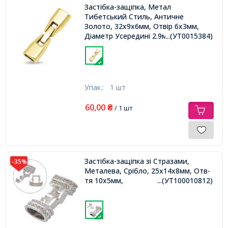
Застібка-защіпка, Метал
Тибетський Стиль, Античне
Золото, 32х9х6мм, Отвір 6х3мм,
Діаметр Усередині 2.9мм,
...(УТ0015384)
Упак.:
1 шт
60,00
₴
/ 1 шт
Застібка-защіпка зі Стразами,
-35%
Металева, Срібло, 25х14х8мм, Отв-
тя 10х5мм,
...(УТ100010812)