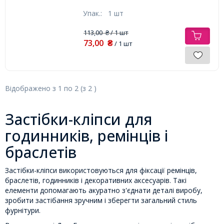
Упак.:
1 шт
113,00
/ 1 шт
₴
73,00
₴
/ 1 шт
Відображено з
1
по
2
(з
2
)
Застібки-кліпси для
годинників, ремінців і
браслетів
Застібки-кліпси використовуються для фіксації ремінців,
браслетів, годинників і декоративних аксесуарів. Такі
елементи допомагають акуратно з'єднати деталі виробу,
зробити застібання зручним і зберегти загальний стиль
фурнітури.