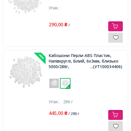
Упак.:
290,00
₴
/
Кабошони Перли ABS Пластик,
Напівкруглі, Білий, 6х3мм, близько
5000/286г,
...(УТ100034406)
Упак.:
286 г
445,00
₴
/ 286 г