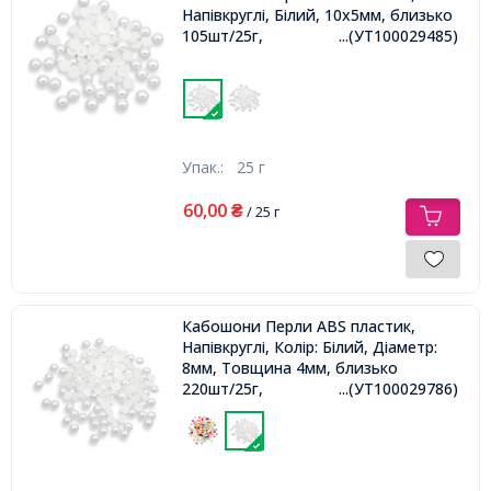
Напівкруглі, Білий, 10х5мм, близько
105шт/25г,
...(УТ100029485)
Упак.:
25 г
60,00
₴
/ 25 г
Кабошони Перли ABS пластик,
Напівкруглі, Колір: Білий, Діаметр:
8мм, Товщина 4мм, близько
220шт/25г,
...(УТ100029786)