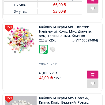
66,00
1-2 упак.
₴
53,00
3+ упак.
₴
Кабошони Перли АВС-Пластик,
-35%
Напівкруглі, Колір: Мікс, Діаметр:
8мм, Товщина 4мм, близько
220шт/25г,
...(УТ100029484)
Упак.:
25 г
65,00
/ 25 г
₴
42,00
₴
/ 25 г
Кабошони Перли ABS Пластик,
-35%
Квітка, Колір: Бежевий, Розмір: