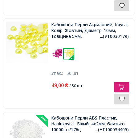
Кабошони Перли Акриловий, Круглі,
Колір: Жовтий, Діаметр: 10мм,
Товщина 5мм,
...(УТ0030179)
Упак.:
50 шт
49,00
₴
/ 50 шт
Кабошони Перли ABS Пластик,
Напівкруглі, Білий, 4х2мм, близько
10000шт/176г,
...(УТ100034405)