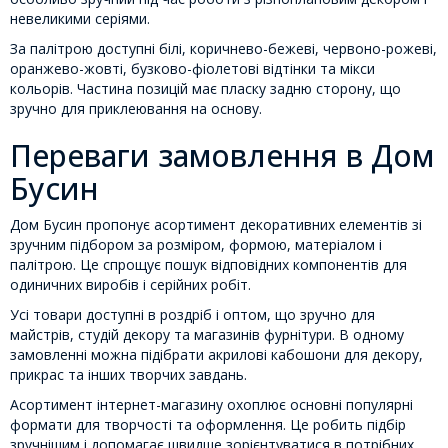
невеликими серіями.
За палітрою доступні білі, коричнево-бежеві, червоно-рожеві,
оранжево-жовті, бузково-фіолетові відтінки та мікси
кольорів. Частина позицій має пласку задню сторону, що
зручно для приклеювання на основу.
Переваги замовлення в Дом
Бусин
Дом Бусин пропонує асортимент декоративних елементів зі
зручним підбором за розміром, формою, матеріалом і
палітрою. Це спрощує пошук відповідних компонентів для
одиничних виробів і серійних робіт.
Усі товари доступні в роздріб і оптом, що зручно для
майстрів, студій декору та магазинів фурнітури. В одному
замовленні можна підібрати акрилові кабошони для декору,
прикрас та інших творчих завдань.
Асортимент інтернет-магазину охоплює основні популярні
формати для творчості та оформлення. Це робить підбір
зручнішим і допомагає швидше зорієнтуватися в потрібних