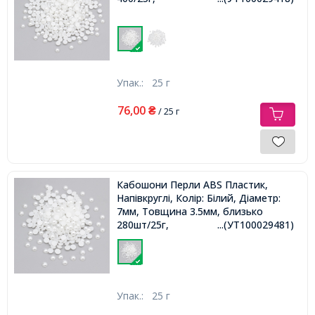
Упак.:
25 г
76,00
₴
/ 25 г
Кабошони Перли ABS Пластик,
Напівкруглі, Колір: Білий, Діаметр:
7мм, Товщина 3.5мм, близько
280шт/25г,
...(УТ100029481)
Упак.:
25 г