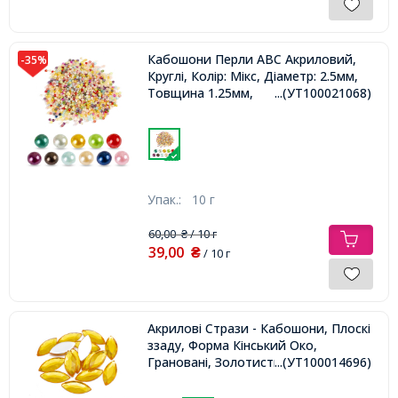
Кабошони Перли АВС Акриловий,
-35%
Круглі, Колір: Мікс, Діаметр: 2.5мм,
Товщина 1.25мм,
...(УТ100021068)
Упак.:
10 г
60,00
/ 10 г
₴
39,00
₴
/ 10 г
Акрилові Стрази - Кабошони, Плоскі
ззаду, Форма Кінський Око,
Грановані, Золотистий, 20х9х3мм,
...(УТ100014696)