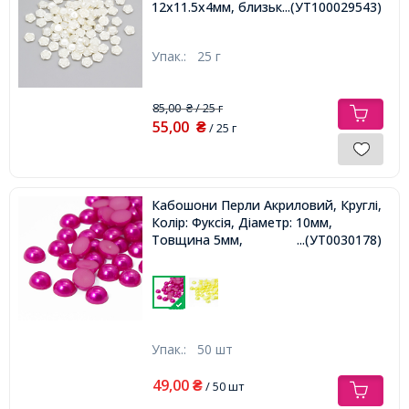
12х11.5х4мм, близько 90шт/25г,
...(УТ100029543)
Упак.:
25 г
85,00
/ 25 г
₴
55,00
₴
/ 25 г
Кабошони Перли Акриловий, Круглі,
Колір: Фуксія, Діаметр: 10мм,
Товщина 5мм,
...(УТ0030178)
Упак.:
50 шт
49,00
₴
/ 50 шт