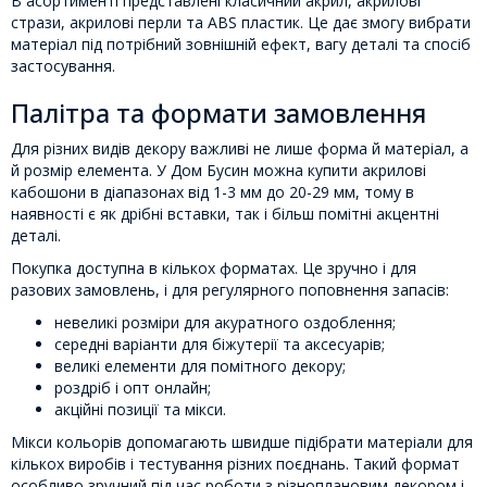
В асортименті представлені класичний акрил, акрилові
стрази, акрилові перли та ABS пластик. Це дає змогу вибрати
матеріал під потрібний зовнішній ефект, вагу деталі та спосіб
застосування.
Палітра та формати замовлення
Для різних видів декору важливі не лише форма й матеріал, а
й розмір елемента. У Дом Бусин можна купити акрилові
кабошони в діапазонах від 1-3 мм до 20-29 мм, тому в
наявності є як дрібні вставки, так і більш помітні акцентні
деталі.
Покупка доступна в кількох форматах. Це зручно і для
разових замовлень, і для регулярного поповнення запасів:
невеликі розміри для акуратного оздоблення;
середні варіанти для біжутерії та аксесуарів;
великі елементи для помітного декору;
роздріб і опт онлайн;
акційні позиції та мікси.
Мікси кольорів допомагають швидше підібрати матеріали для
кількох виробів і тестування різних поєднань. Такий формат
особливо зручний під час роботи з різноплановим декором і