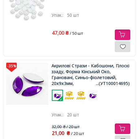
Упак.:
50 шт
47,00
₴
/ 50 шт
Акрилові Стрази - Кабошони, Плоскі
-35%
ззаду, Форма Кінський Око,
Грановані, Синьо-фіолетовий,
20х9х3мм,
...(УТ100014695)
Упак.:
20 шт
32,00
/ 20 шт
₴
21,00
₴
/ 20 шт