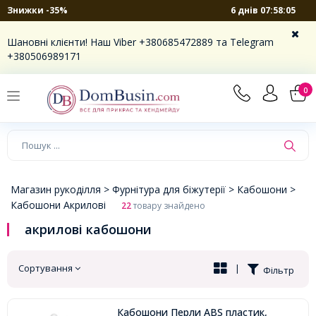
6 днів 07:58:04
Знижки -35%
×
Шановні клієнти! Наш Viber +380685472889 та Telegram
+380506989171
0
Магазин рукоділля >
Фурнітура для біжутерії >
Кабошони >
Кабошони Акрилові
22
товару знайдено
акрилові кабошони
Сортування
|
Фільтр
Кабошони Перли ABS пластик,