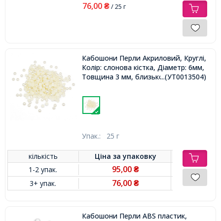
76,00
₴
/ 25 г
Кабошони Перли Акриловий, Круглі,
Колір: слонова кістка, Діаметр: 6мм,
Товщина 3 мм, близько 230шт/25г,
...(УТ0013504)
Упак.:
25 г
кількість
Ціна за
упаковку
95,00
1-2 упак.
₴
76,00
3+ упак.
₴
Кабошони Перли ABS пластик,