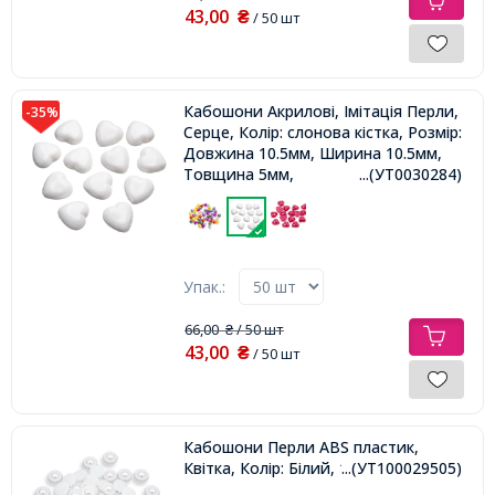
43,00
₴
/ 50 шт
Кабошони Акрилові, Імітація Перли,
-35%
Серце, Колір: слонова кістка, Розмір:
Довжина 10.5мм, Ширина 10.5мм,
Товщина 5мм,
...(УТ0030284)
Упак.:
66,00
/ 50 шт
₴
43,00
₴
/ 50 шт
Кабошони Перли ABS пластик,
Квітка, Колір: Білий, 11х3.5мм,
...(УТ100029505)