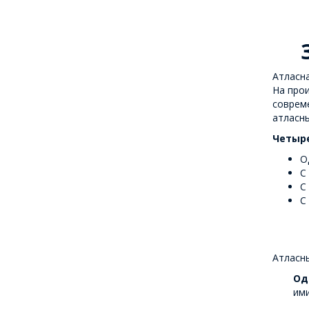
Атласна
На прои
совреме
атласны
Четыре
О
С
С
С
Атласн
Од
ими