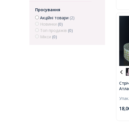
Просування
Акційні товари
(2)
Новинки
(0)
Топ продажів
(0)
Мікси
(0)
Стрі
Атла
Горо
Упак
Сала
38мм
18,
коту