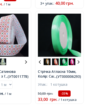
40,00
грн.
3+ упак.
:
н.
/ 1 м
 Сатинова
Стрічка Атласна 10мм,
, з Принтом в
Колір: Салатовий,
...(УТ0011778)
...(УТ000006293)
 Колір: Світло-
Ширина: 10мм, близько
Упак.:
1 котушка
ий, Ширина:
25м / котушка,
лизько 44м /
рн.
50,00
грн.
/ 1 м
-35%
,
33,00
грн.
/ 1 котушка