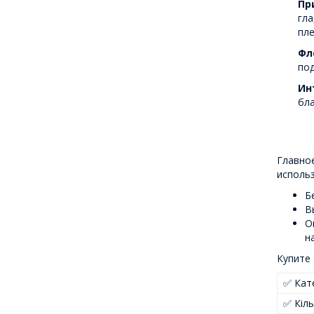
Пр
гла
пле
Фл
под
Ин
бла
Главное
использ
Б
В
О
н
Купите 
✅ Кате
✅ Кіль