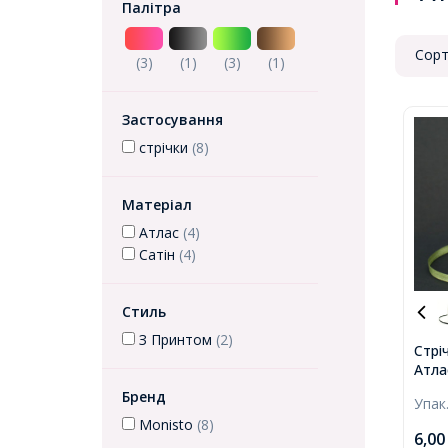
Палітра
Сорт
(3)
(1)
(3)
(1)
Застосування
стрічки
(8)
Матеріал
Атлас
(4)
Сатін
(4)
Стиль
З Принтом
(2)
Стрі
Атла
Шири
Бренд
Упак
Monisto
(8)
6,0