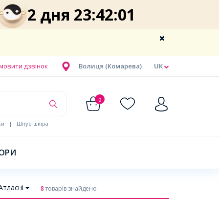
2 дня 23:42:01
мовити дзвінок
Волиця (Комарева)
UK
0
ки
|
Шнур шкіра
БОРИ
Атласні
8
товарів знайдено