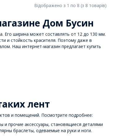
Відображено з
1
по
8
(з
8
товарів
)
магазине Дом Бусин
. Его ширина может составлять от 12 до 130 мм.
ти и стойкость красителя. Поэтому даже в
алом. Наш интернет-магазин предлагает купить
таких лент
ктов и помещений. Посмотрите подробнее:
ы и прочие аксессуары, становящиеся деталями
лярны браслеты, одеваемые на руки и ноги.