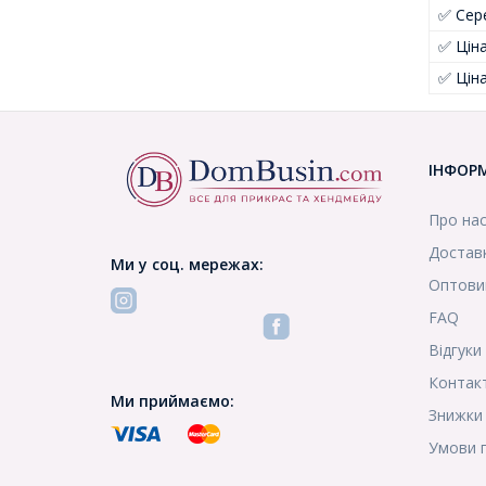
✅ Сер
✅ Цін
✅ Цін
ІНФОР
Про на
Доставк
Ми у соц. мережах:
Оптови
FAQ
Відгуки
Контак
Ми приймаємо:
Знижки
Умови 