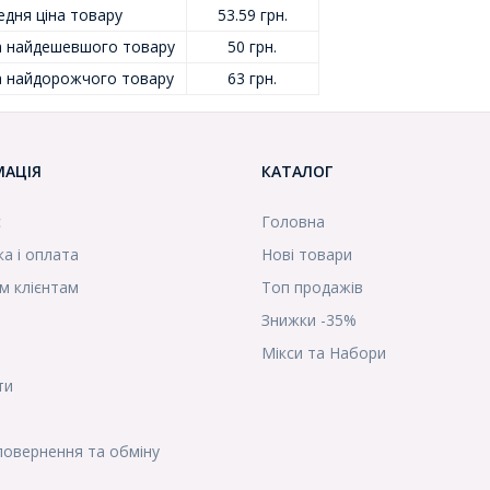
едня ціна товару
53.59 грн.
а найдешевшого товару
50 грн.
а найдорожчого товару
63 грн.
МАЦІЯ
КАТАЛОГ
с
Головна
а і оплата
Нові товари
м клієнтам
Топ продажів
Знижки -35%
Мікси та Набори
ти
повернення та обміну