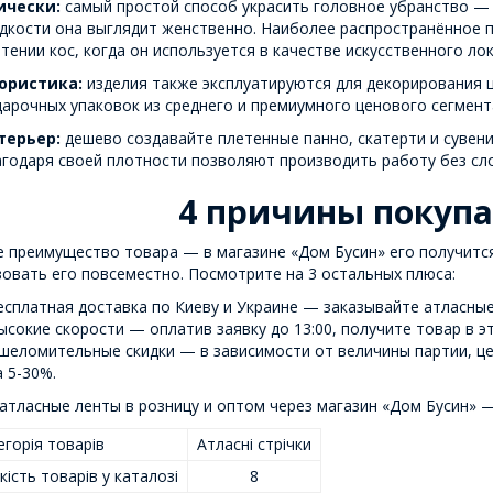
ически:
самый простой способ украсить головное убранство — 
дкости она выглядит женственно. Наиболее распространённое 
тении кос, когда он используется в качестве искусственного лок
ористика:
изделия также эксплуатируются для декорирования ц
арочных упаковок из среднего и премиумного ценового сегмент
терьер:
дешево создавайте плетенные панно, скатерти и сувен
годаря своей плотности позволяют производить работу без сл
4 причины покупа
 преимущество товара — в магазине «Дом Бусин» его получится
овать его повсеместно. Посмотрите на 3 остальных плюса:
есплатная доставка по Киеву и Украине — заказывайте атласные 
ысокие скорости — оплатив заявку до 13:00, получите товар в эт
шеломительные скидки — в зависимости от величины партии, це
а 5-30%.
атласные ленты в розницу и оптом через магазин «Дом Бусин» —
горія товарів
Атласні стрічки
кість товарів у каталозі
8