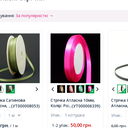
ування:
За популярністю
чка Сатинова
Стрічка Атласна 10мм,
Стрічка
сна, Колір: Зелений,
Колір: Рожевий,
Атласна,
...(УТ000008053)
...(УТ000006339)
на: 3 мм,
Ширина: 10мм, близько
Ширина:
Упак.:
1 котушка
.:
Упак.:
25м / котушка,
50,00
грн.
0
грн.
1-2 упак.
:
/ 1 м
6,00
грн.