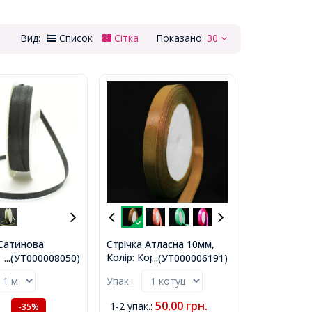
Вид:
Список
Сітка
Показано:
30
 Сатинова
Стрічка Атласна 10мм,
 Колір: Чорний,
Колір: Коричневий,
...(УТ000008050)
...(УТ000006191)
 3 мм,
Ширина: 10мм, близько
Упак.:
25м / котушка,
50,00
грн.
1-2 упак.
:
-35%