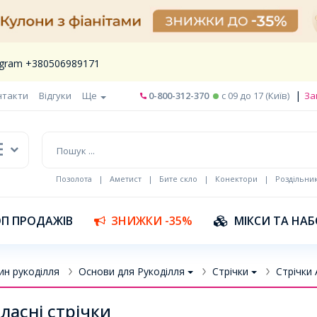
legram +380506989171
|
нтакти
Відгуки
Ще
0-800-312-370
c 09 до 17 (Київ)
За
Позолота
|
Аметист
|
Бите скло
|
Конектори
|
Роздільни
П ПРОДАЖІВ
ЗНИЖКИ -35%
МІКСИ ТА НА
ин рукоділля
Основи для Рукоділля
Стрічки
Стрічки 
ласні стрічки