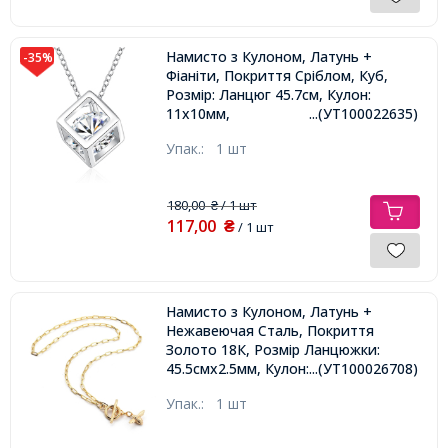
Намисто з Кулоном, Латунь +
-35%
Фіаніти, Покриття Сріблом, Куб,
Розмір: Ланцюг 45.7см, Кулон:
11x10мм,
...(УТ100022635)
Упак.:
1 шт
180,00
/ 1 шт
₴
117,00
₴
/ 1 шт
Намисто з Кулоном, Латунь +
Нежавеючая Сталь, Покриття
Золото 18К, Розмір Ланцюжки:
45.5смх2.5мм, Кулон: 11.5х17.5мм,
...(УТ100026708)
Застібка Тогл,
Упак.:
1 шт