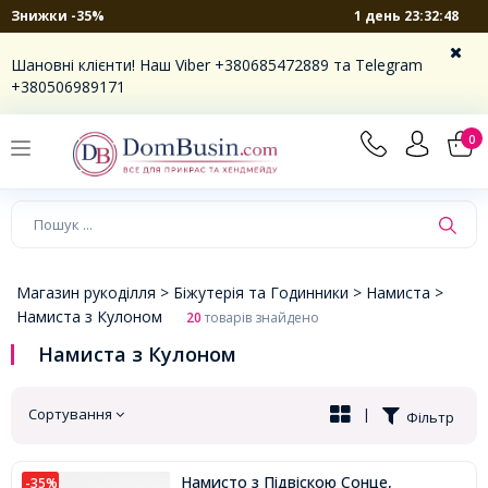
1 день 23:32:47
Знижки -35%
×
Шановні клієнти! Наш Viber +380685472889 та Telegram
+380506989171
0
Магазин рукоділля >
Біжутерія та Годинники >
Намиста >
Намиста з Кулоном
20
товарів знайдено
Намиста з Кулоном
Сортування
|
Фільтр
Намисто з Підвіскою Сонце,
-35%