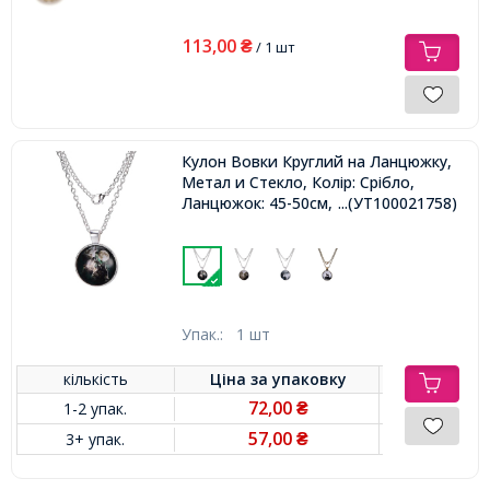
113,00
₴
/ 1 шт
Кулон Вовки Круглий на Ланцюжку,
Метал и Стекло, Колір: Срібло,
Ланцюжок: 45-50см, Кулон: 27мм,
...(УТ100021758)
Упак.:
1 шт
кількість
Ціна за
упаковку
72,00
1-2 упак.
₴
57,00
3+ упак.
₴