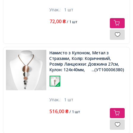
Упак.:
1 шт
72,00
₴
/ 1 шт
Намисто з Кулоном, Метал з
Стразами, Колір: Коричневий,
Розмір Ланцюжки: Довжина 27см,
Кулон: 124х40мм,
...(УТ100006380)
Упак.:
1 шт
516,00
₴
/ 1 шт