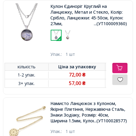
Кулон Єдиноріг Круглий на
Ланцюжку, Метал и Стекло, Колір:
Срібло, Ланцюжки: 45-50см, Кулон:
27мм,
...(УТ100009360)
Упак.:
1 шт
кількість
Ціна за
упаковку
72,00
1-2 упак.
₴
57,00
3+ упак.
₴
Намисто Ланцюжок з Кулоном,
Якірне Плетіння, Нержавіюча Сталь,
Знаки Зодіаку, Розмір: 40см,
Ширина 1.5мм, Кулон: 20х18.5x1мм,
...(УТ100028577)
Упак.:
1 шт