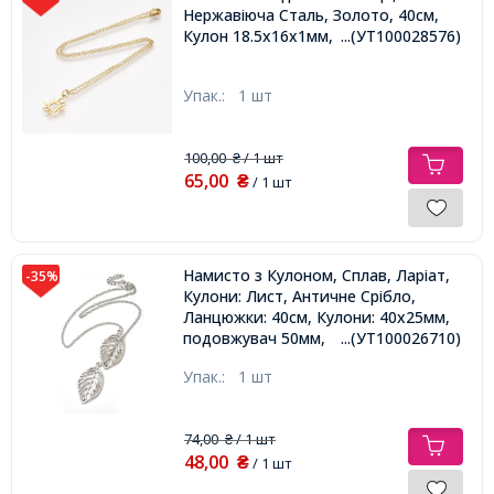
Нержавіюча Сталь, Золото, 40см,
Кулон 18.5x16x1мм,
...(УТ100028576)
Упак.:
1 шт
100,00
/ 1 шт
₴
65,00
₴
/ 1 шт
Намисто з Кулоном, Сплав, Ларіат,
-35%
Кулони: Лист, Античне Срібло,
Ланцюжки: 40см, Кулони: 40х25мм,
подовжувач 50мм,
...(УТ100026710)
Упак.:
1 шт
74,00
/ 1 шт
₴
48,00
₴
/ 1 шт