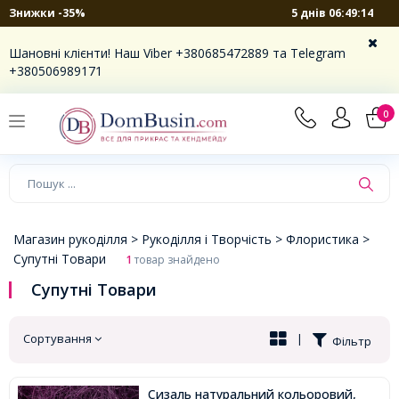
5 днів 06:49:13
Знижки -35%
×
Шановні клієнти! Наш Viber +380685472889 та Telegram
+380506989171
0
Магазин рукоділля >
Рукоділля і Творчість >
Флористика >
Супутні Товари
1
товар знайдено
Супутні Товари
Сортування
|
Фільтр
Сизаль натуральний кольоровий,