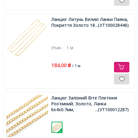
Ланцюг Латунь Великі Ланки Паяна,
Покриття Золото 18К, 9х4.5х0.4мм,
...(УТ100028446)
Упак.:
1 м
184,00
₴
/ 1 м
Ланцюг Залізний Віте Плетіння
Роз'ємний, Золото, Ланка
6х4х0.7мм,
...(УТ100012287)