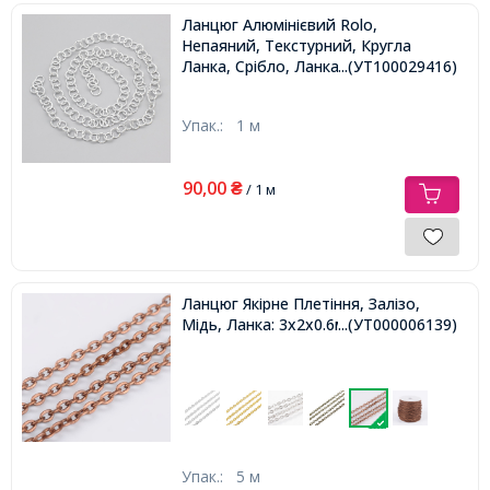
Ланцюг Алюмінієвий Rolo,
Непаяний, Текстурний, Кругла
Ланка, Срібло, Ланка: 11.5х2мм,
...(УТ100029416)
Упак.:
1 м
90,00
₴
/ 1 м
Ланцюг Якірне Плетіння, Залізо,
Мідь, Ланка: 3х2х0.6мм,
...(УТ000006139)
Упак.:
5 м