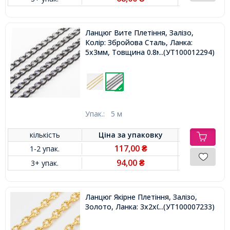
Ланцюг Вите Плетіння, Залізо,
Колір: Збройова Сталь, Ланка:
5х3мм, Товщина 0.8мм,
...(УТ100012294)
Упак.:
5 м
кількість
Ціна за
упаковку
117,00
1-2 упак.
₴
94,00
3+ упак.
₴
Ланцюг Якірне Плетіння, Залізо,
Золото, Ланка: 3x2х0.5мм,
...(УТ100007233)