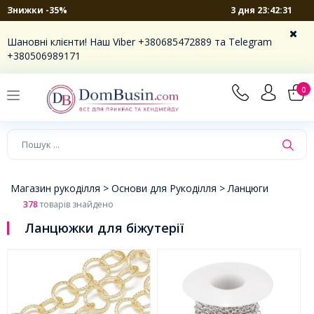
3 дня 23:42:30
Знижки -35%
×
Шановні клієнти! Наш Viber +380685472889 та Telegram
+380506989171
0
Магазин рукоділля >
Основи для Рукоділля >
Ланцюги
378
товарів знайдено
Ланцюжки для біжутерії