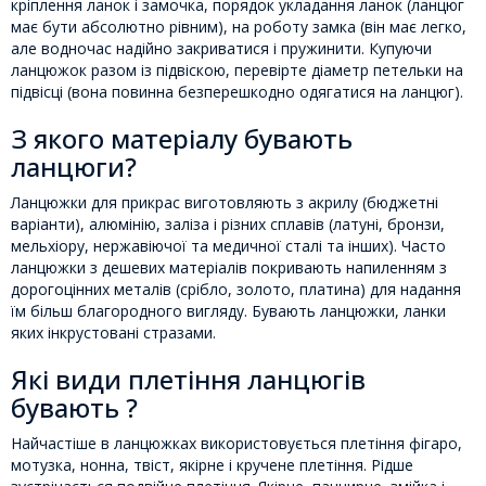
кріплення ланок і замочка, порядок укладання ланок (ланцюг
має бути абсолютно рівним), на роботу замка (він має легко,
але водночас надійно закриватися і пружинити. Купуючи
ланцюжок разом із підвіскою, перевірте діаметр петельки на
підвісці (вона повинна безперешкодно одягатися на ланцюг).
З якого матеріалу бувають
ланцюги?
Ланцюжки для прикрас виготовляють з акрилу (бюджетні
варіанти), алюмінію, заліза і різних сплавів (латуні, бронзи,
мельхіору, нержавіючої та медичної сталі та інших). Часто
ланцюжки з дешевих матеріалів покривають напиленням з
дорогоцінних металів (срібло, золото, платина) для надання
їм більш благородного вигляду. Бувають ланцюжки, ланки
яких інкрустовані стразами.
Які види плетіння ланцюгів
бувають ?
Найчастіше в ланцюжках використовується плетіння фігаро,
мотузка, нонна, твіст, якірне і кручене плетіння. Рідше