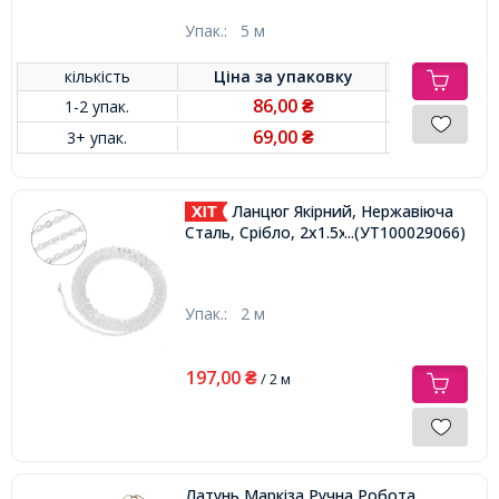
Упак.:
5 м
кількість
Ціна за
упаковку
86,00
1-2 упак.
₴
69,00
3+ упак.
₴
Ланцюг Якірний, Нержавіюча
Сталь, Срібло, 2x1.5x0.4 мм,
...(УТ100029066)
Упак.:
2 м
197,00
₴
/ 2 м
Латунь Маркіза Ручна Робота