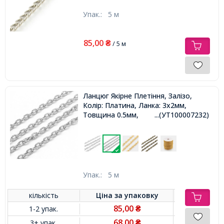
Упак.:
5 м
85,00
₴
/ 5 м
Ланцюг Якірне Плетіння, Залізо,
Колір: Платина, Ланка: 3x2мм,
Товщина 0.5мм,
...(УТ100007232)
Упак.:
5 м
кількість
Ціна за
упаковку
85,00
1-2 упак.
₴
68,00
3+ упак.
₴