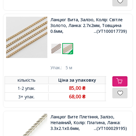
Ланцюг Вита, Залізо, Колір: Світле
Золото, Ланка: 2.7x2мм, Товщина
0.6мм,
...(УТ100017739)
Упак.:
5 м
кількість
Ціна за
упаковку
85,00
1-2 упак.
₴
68,00
3+ упак.
₴
Ланцюг Вите Плетіння, Залізо,
Непаяний, Колір: Платина, Ланка:
3.3х2.1х0.6мм,
...(УТ100029195)