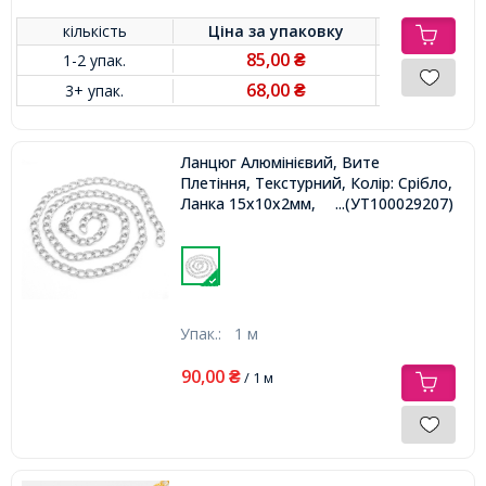
кількість
Ціна за
упаковку
85,00
1-2 упак.
₴
68,00
3+ упак.
₴
Ланцюг Алюмінієвий, Вите
Плетіння, Текстурний, Колір: Срібло,
Ланка 15х10х2мм,
...(УТ100029207)
Упак.:
1 м
90,00
₴
/ 1 м