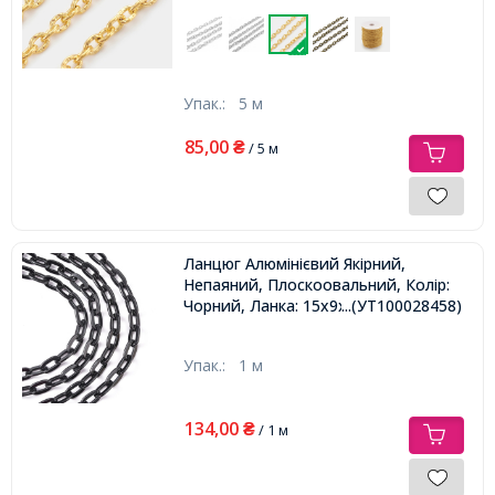
Упак.:
5 м
85,00
₴
/ 5 м
Ланцюг Алюмінієвий Якірний,
Непаяний, Плоскоовальний, Колір:
Чорний, Ланка: 15х9х1.8мм,
...(УТ100028458)
Упак.:
1 м
134,00
₴
/ 1 м