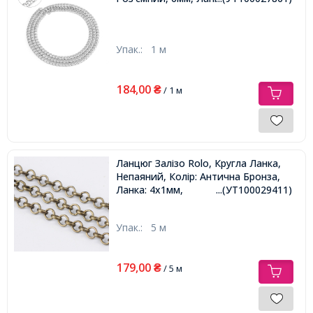
Упак.:
1 м
184,00
₴
/ 1 м
Ланцюг Залізо Rolo, Кругла Ланка,
Непаяний, Колір: Антична Бронза,
Ланка: 4х1мм,
...(УТ100029411)
Упак.:
5 м
179,00
₴
/ 5 м