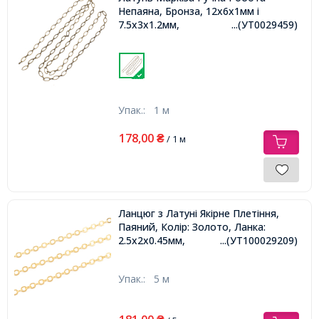
Непаяна, Бронза, 12х6х1мм і
7.5х3х1.2мм,
...(УТ0029459)
Упак.:
1 м
178,00
₴
/ 1 м
Ланцюг з Латуні Якірне Плетіння,
Паяний, Колір: Золото, Ланка:
2.5x2x0.45мм,
...(УТ100029209)
Упак.:
5 м