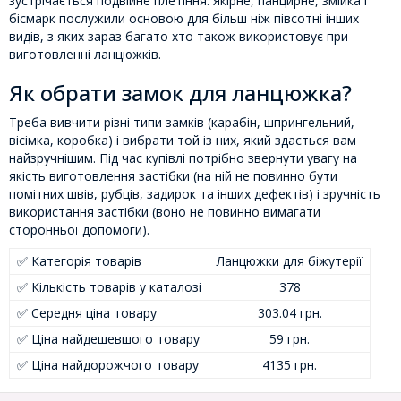
зустрічається подвійне плетіння. Якірне, панцирне, змійка і
бісмарк послужили основою для більш ніж півсотні інших
видів, з яких зараз багато хто також використовує при
виготовленні ланцюжків.
Як обрати замок для ланцюжка?
Треба вивчити різні типи замків (карабін, шпрингельний,
вісімка, коробка) і вибрати той із них, який здається вам
найзручнішим. Під час купівлі потрібно звернути увагу на
якість виготовлення застібки (на ній не повинно бути
помітних швів, рубців, задирок та інших дефектів) і зручність
використання застібки (воно не повинно вимагати
сторонньої допомоги).
✅ Категорія товарів
Ланцюжки для біжутерії
✅ Кількість товарів у каталозі
378
✅ Середня ціна товару
303.04 грн.
✅ Ціна найдешевшого товару
59 грн.
✅ Ціна найдорожчого товару
4135 грн.