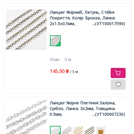
Ланцюг Якірний, Латунь, Стійке
Покриття, Колір: Бронза, Ланка:
2x1.5х0.5мм,
...(УТ100017590)
Упак.:
5 м
145,00
₴
/ 5 м
Ланцюг Якірне Плетіння Залізна,
Срібло, Ланка: 3x2мм, Товщина
0.5мм,
...(УТ100007230)