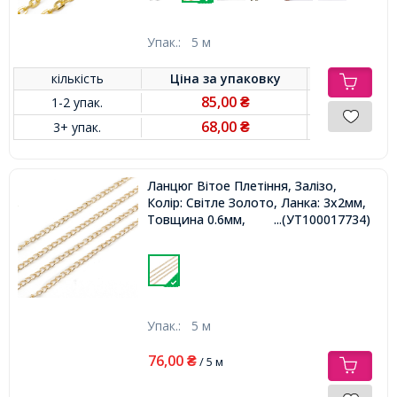
Упак.:
5 м
кількість
Ціна за
упаковку
85,00
1-2 упак.
₴
68,00
3+ упак.
₴
Ланцюг Вітое Плетіння, Залізо,
Колір: Світле Золото, Ланка: 3х2мм,
Товщина 0.6мм,
...(УТ100017734)
Упак.:
5 м
76,00
₴
/ 5 м