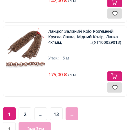
142,00
₴
/ 5 м
Ланцюг Залізний Rolo Роз'ємний
Кругла Ланка, Мідний Колір, Ланка
4х1мм,
...(УТ100029013)
Упак.:
5 м
175,00
₴
/ 5 м
1
2
...
13
→
Знайти