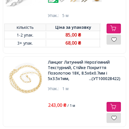
Упак.:
5 м
кількість
Ціна за
упаковку
85,00
1-2 упак.
₴
68,00
3+ упак.
₴
Ланцюг Латунний Нероз’ємний
Текстурний, Стійке Покриття
Позолотою 18К, 8.5х6х0.7мм і
5х3.5х1мм,
...(УТ100028422)
Упак.:
1 м
243,00
₴
/ 1 м