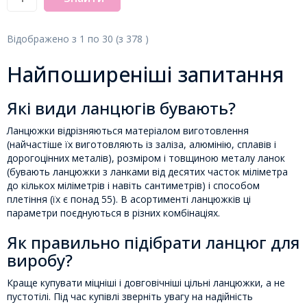
Відображено з
1
по
30
(з
378
)
Найпоширеніші запитання
Які види ланцюгів бувають?
Ланцюжки відрізняються матеріалом виготовлення
(найчастіше їх виготовляють із заліза, алюмінію, сплавів і
дорогоцінних металів), розміром і товщиною металу ланок
(бувають ланцюжки з ланками від десятих часток міліметра
до кількох міліметрів і навіть сантиметрів) і способом
плетіння (їх є понад 55). В асортименті ланцюжків ці
параметри поєднуються в різних комбінаціях.
Як правильно підібрати ланцюг для
виробу?
Краще купувати міцніші і довговічніші цільні ланцюжки, а не
пустотілі. Під час купівлі зверніть увагу на надійність