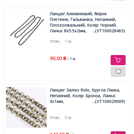
Ланцюг Алюмінієвий, Якірне
Плетіння, Гальваніка, Непаяний,
Плоскоовальний, Колір: Чорний,
Ланка: 8х5.5х2мм,
...(УТ100028463)
Упак.:
1 м
90,00
₴
/ 1 м
Ланцюг Залізо Rolo, Кругла Ланка,
Непаяний, Колір: Бронза, Ланка:
3х1мм,
...(УТ100029009)
Упак.:
5 м