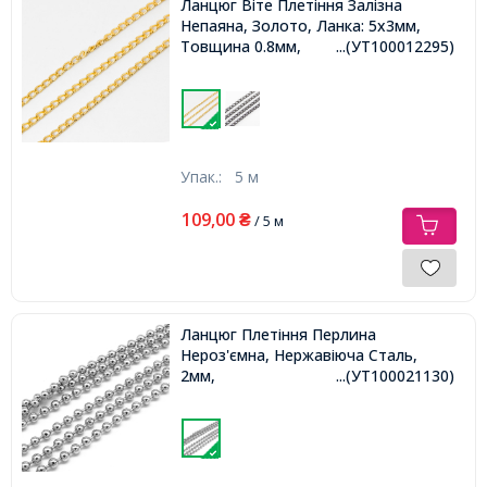
Ланцюг Віте Плетіння Залізна
Непаяна, Золото, Ланка: 5х3мм,
Товщина 0.8мм,
...(УТ100012295)
Упак.:
5 м
109,00
₴
/ 5 м
Ланцюг Плетіння Перлина
Нероз'ємна, Нержавіюча Сталь,
2мм,
...(УТ100021130)