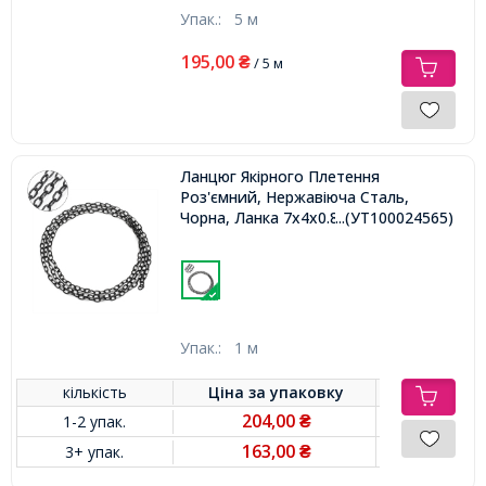
Упак.:
5 м
195,00
₴
/ 5 м
Ланцюг Якірного Плетення
Роз'ємний, Нержавіюча Сталь,
Чорна, Ланка 7х4х0.8 мм,
...(УТ100024565)
Упак.:
1 м
кількість
Ціна за
упаковку
204,00
1-2 упак.
₴
163,00
3+ упак.
₴