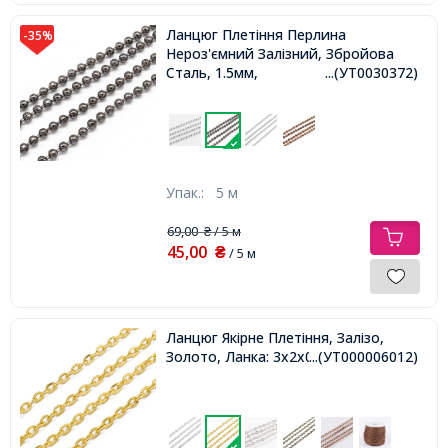
Ланцюг Плетіння Перлина
-35%
Нероз'ємний Залізний, Збройова
Сталь, 1.5мм,
...(УТ0030372)
Упак.:
5 м
69,00
/ 5 м
₴
45,00
₴
/ 5 м
Ланцюг Якірне Плетіння, Залізо,
Золото, Ланка: 3х2х0.6мм,
...(УТ000006012)