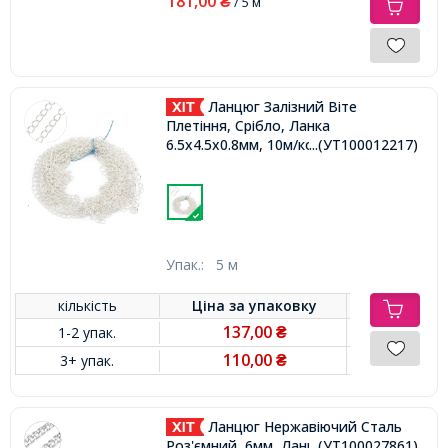
181,00
₴
/ 5 м
Ланцюг Залізний Віте
Плетіння, Срібло, Ланка
6.5х4.5х0.8мм, 10м/котушка,
...(УТ100012217)
Упак.:
5 м
кількість
Ціна за
упаковку
137,00
1-2 упак.
₴
110,00
3+ упак.
₴
Ланцюг Нержавіючий Сталь
Роз'ємний, 6мм, Ланка 9х6х2мм,
...(УТ100027861)