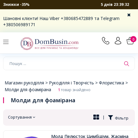
5 днів 23:39:32
Знижки -35%
×
Шановні клієнти! Наш Viber +380685472889 та Telegram
+380506989171
0
Магазин рукоділля >
Рукоділля і Творчість >
Флористика >
Молди для фоамірана
1
товар знайдено
Молди для фоамірана
Сортування
|
Фільтр
Молд Пелюсток Цимбідіум, Жасміна