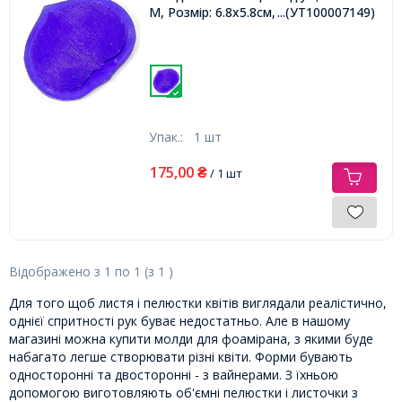
М, Розмір: 6.8х5.8см, арт.3008,
...(УТ100007149)
Упак.:
1 шт
175,00
₴
/ 1 шт
Відображено з
1
по
1
(з
1
)
Для того щоб листя і пелюстки квітів виглядали реалістично,
однієї спритності рук буває недостатньо. Але в нашому
магазині можна купити молди для фоамірана, з якими буде
набагато легше створювати різні квіти. Форми бувають
односторонні та двосторонні - з вайнерами. З їхньою
допомогою виготовляють об'ємні пелюстки і листочки з