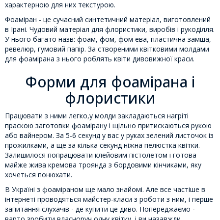
характерною для них текстурою.
Фоаміран - це сучасний синтетичний матеріал, виготовлений
в Ірані. Чудовий матеріал для флористики, виробів і рукоділля.
У нього багато назв: фоам, фом, фом ева, пластична замша,
ревелюр, гумовий папір. За створеними квітковими молдами
для фоамірана з нього роблять квіти дивовижної краси.
Форми для фоамірана і
флористики
Працювати з ними легко,у молди закладаються нагріті
праскою заготовки фоамірану і щільно притискаються рукою
або вайнером. За 5-6 секунд у вас у руках зелений листочок із
прожилками, а ще за кілька секунд ніжна пелюстка квітки.
Залишилося попрацювати клейовим пістолетом і готова
майже жива кремова троянда з бордовими кінчиками, яку
хочеться понюхати.
В Україні з фоаміраном ще мало знайомі. Але все частіше в
інтернеті проводяться майстер-класи з роботи з ним, і перше
запитання слухачів - де купити це диво. Попереджаємо -
варто зробити власноруч одну квітку, і ви назавжди