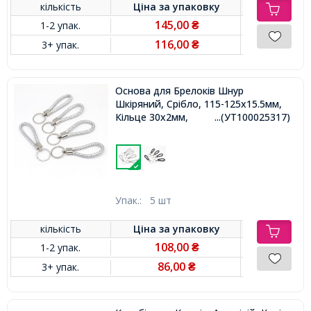
кількість
Ціна за
упаковку
145,00
1-2 упак.
₴
116,00
3+ упак.
₴
Основа для Брелоків Шнур
Шкіряний, Срібло, 115-125x15.5мм,
Кільце 30x2мм,
...(УТ100025317)
Упак.:
5 шт
кількість
Ціна за
упаковку
108,00
1-2 упак.
₴
86,00
3+ упак.
₴