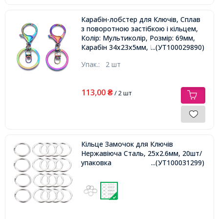
Карабін-лобстер для Ключів, Сплав
з поворотною застібкою і кільцем,
Колір: Мультиколір, Розмір: 69мм,
Карабін 34х23х5мм, Кільце
...(УТ100029890)
30х2.5мм, Поворотна застібка
Упак.:
2 шт
19х8.5х6мм,
113,00
₴
/ 2 шт
Кільце Замочок для Ключів
Нержавіюча Сталь, 25x2.6мм, 20шт/
упаковка
...(УТ100031299)