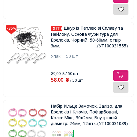
Шнур із Петлею зі Сплаву та
-35%
Нейлону, Основа Фурнітура для
Брелоків, Чорний, 50-60мм, отвір
3мм,
...(УТ100031555)
Упак.:
50 шт
89,00
/ 50 шт
₴
58,00
₴
/ 50 шт
Набір Кільце Замочок, Залізо, для
Брелоків і Ключів, Пофарбовані,
Колір: Мікс, 30х2мм, Внутрішній
діаметр: 24мм, 12шт/набір,
...(УТ100031039)