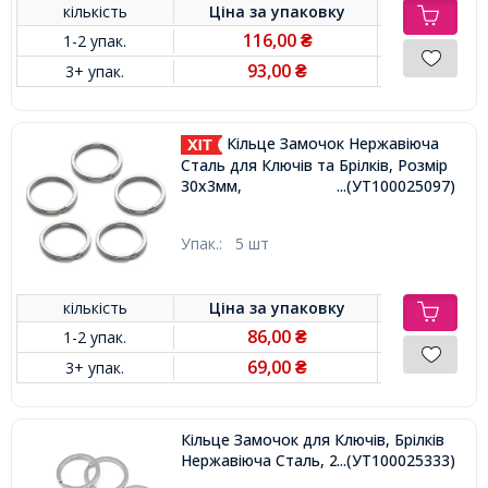
кількість
Ціна за
упаковку
116,00
1-2 упак.
₴
93,00
3+ упак.
₴
Кільце Замочок Нержавіюча
Сталь для Ключів та Брілків, Розмір
30х3мм,
...(УТ100025097)
Упак.:
5 шт
кількість
Ціна за
упаковку
86,00
1-2 упак.
₴
69,00
3+ упак.
₴
Кільце Замочок для Ключів, Брілків
Нержавіюча Сталь, 28x2.7мм,
...(УТ100025333)