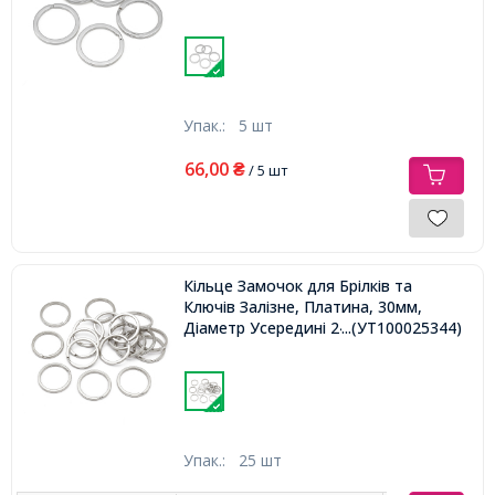
Упак.:
5 шт
66,00
₴
/ 5 шт
Кільце Замочок для Брілків та
Ключів Залізне, Платина, 30мм,
Діаметр Усередині 24мм,
...(УТ100025344)
Упак.:
25 шт