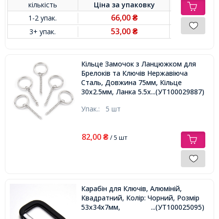
кількість
Ціна за
упаковку
66,00
1-2 упак.
₴
53,00
3+ упак.
₴
Кільце Замочок з Ланцюжком для
Брелоків та Ключів Нержавіюча
Сталь, Довжина 75мм, Кільце
30х2.5мм, Ланка 5.5x4.5х2мм,
...(УТ100029887)
Упак.:
5 шт
82,00
₴
/ 5 шт
Карабін для Ключів, Алюміній,
Квадратний, Колір: Чорний, Розмір
53x34x7мм,
...(УТ100025095)