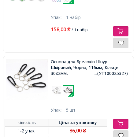
Упак.:
1 набір
158,00
₴
/ 1 набір
Основа для Брелоків Шнур
Шкіряний, Чорна, 116мм, Кільце
30x2мм,
...(УТ100025327)
Упак.:
5 шт
кількість
Ціна за
упаковку
86,00
1-2 упак.
₴