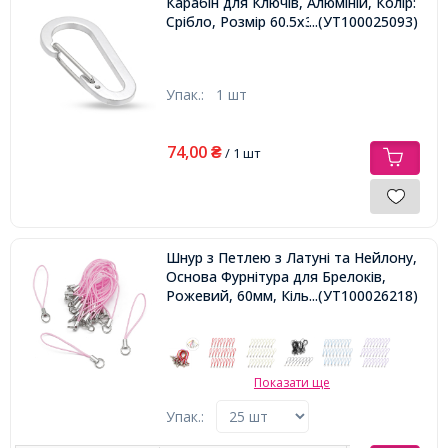
Карабін для Ключів, Алюміній, Колір:
Срібло, Розмір 60.5x30.5x9 мм,
...(УТ100025093)
Упак.:
1 шт
74,00
₴
/ 1 шт
Шнур з Петлею з Латуні та Нейлону,
Основа Фурнітура для Брелоків,
Рожевий, 60мм, Кільце 8мм, 25шт
...(УТ100026218)
Показати ще
Упак.: