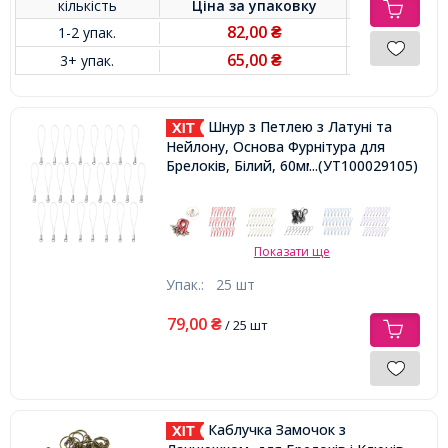
кількість
Ціна за
упаковку
82,00
1-2 упак.
₴
65,00
3+ упак.
₴
Шнур з Петлею з Латуні та
Нейлону, Основа Фурнітура для
Брелоків, Білий, 60мм, Кільце 8мм,
...(УТ100029105)
Показати ще
Упак.:
25 шт
79,00
₴
/ 25 шт
Каблучка Замочок з