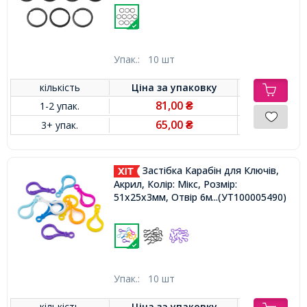
Упак.:
10 шт
кількість
Ціна за
упаковку
81,00
1-2 упак.
₴
65,00
3+ упак.
₴
Застібка Карабін для Ключів,
Акрил, Колір: Мікс, Розмір:
51x25x3мм, Отвір 6мм,
...(УТ100005490)
Упак.:
10 шт
кількість
Ціна за
упаковку