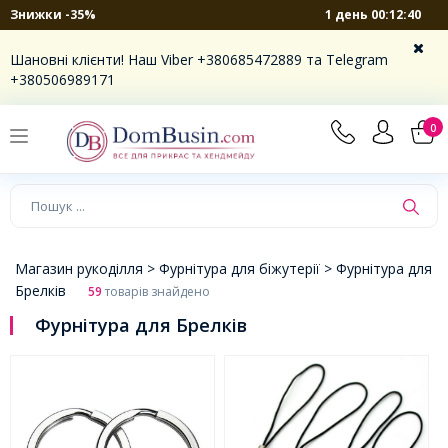
1 день 00:12:39
Знижки -35%
×
Шановні клієнти! Наш Viber +380685472889 та Telegram
+380506989171
0
Магазин рукоділля >
Фурнітура для біжутерії >
Фурнітура для
Брелків
59
товарів знайдено
Фурнітура для Брелків