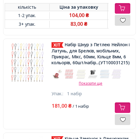
кількість
Ціна за
упаковку
104,00
1-2 упак.
₴
83,00
3+ упак.
₴
Набір Шнур з Петлею Нейлон і
Латунь, для Брелків, мобільних,
Прикрас, Мікс, 60мм, Кільце 8мм, 6
кольорів, 60шт/набір
...(УТ100031215)
Показати ще
Упак.:
1 набір
181,00
₴
/ 1 набір
Кільце Замочок з Ланцюжком