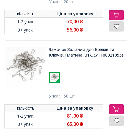
Упак.:
20 шт
кількість
Ціна за
упаковку
70,00
1-2 упак.
₴
56,00
3+ упак.
₴
Замочок Залізний для Брілків та
Ключів, Платина, 31х9х1мм,
...(УТ100021055)
Упак.:
50 шт
кількість
Ціна за
упаковку
81,00
1-2 упак.
₴
65,00
3+ упак.
₴