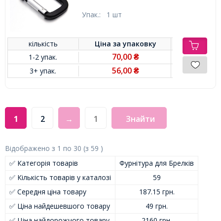
Упак.:
1 шт
кількість
Ціна за
упаковку
70,00
1-2 упак.
₴
56,00
3+ упак.
₴
1
2
→
Знайти
Відображено з
1
по
30
(з
59
)
✅ Категорія товарів
Фурнітура для Брелків
✅ Кількість товарів у каталозі
59
✅ Середня ціна товару
187.15 грн.
✅ Ціна найдешевшого товару
49 грн.
✅ Ціна найдорожчого товару
2160 грн.