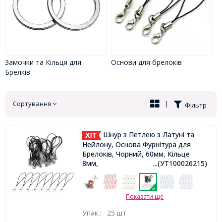
Замочки та Кільця для
Основи для брелоків
Брелків
Сортування
|
Фільтр
Шнур з Петлею з Латуні та
Нейлону, Основа Фурнітура для
Брелоків, Чорний, 60мм, Кільце
8мм,
...(УТ100026215)
Показати ще
Упак.:
25 шт