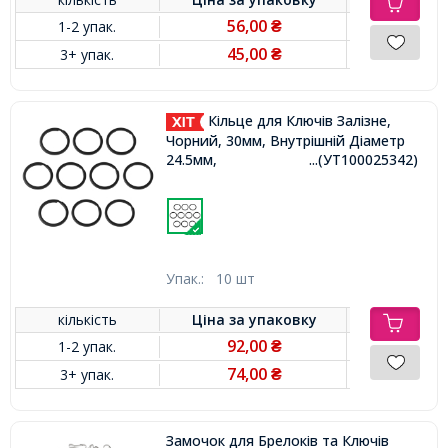
56,00
1-2 упак.
₴
45,00
3+ упак.
₴
Кільце для Ключів Залізне,
Чорний, 30мм, Внутрішній Діаметр
24.5мм,
...(УТ100025342)
Упак.:
10 шт
кількість
Ціна за
упаковку
92,00
1-2 упак.
₴
74,00
3+ упак.
₴
Замочок для Брелоків та Ключів