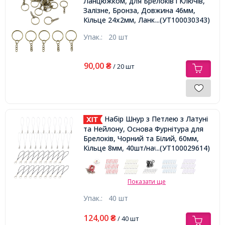
Ланцюжком, для Брелоків і Ключів,
Залізне, Бронза, Довжина 46мм,
Кільце 24x2мм, Ланка 6x4.5мм,
...(УТ100030343)
Упак.:
20 шт
90,00
₴
/ 20 шт
Набір Шнур з Петлею з Латуні
та Нейлону, Основа Фурнітура для
Брелоків, Чорний та Білий, 60мм,
Кільце 8мм, 40шт/набір
...(УТ100029614)
Показати ще
Упак.:
40 шт
124,00
₴
/ 40 шт