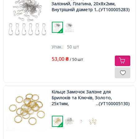
Залізний, Платина, 20х8х2мм,
Внутрішній діаметр 19х6мм,
...(УТ100005283)
Упак.:
50 шт
53,00
₴
/ 50 шт
Кільце Замочок Залізне для
Брилоків та Ключів, Золото,
25х1мм,
...(УТ100005130)