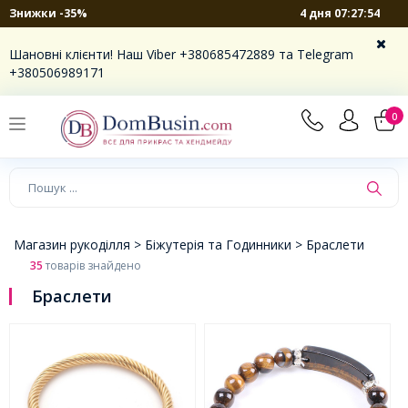
4 дня 07:27:53
Знижки -35%
×
Шановні клієнти! Наш Viber +380685472889 та Telegram
+380506989171
0
Магазин рукоділля >
Біжутерія та Годинники >
Браслети
35
товарів знайдено
Браслети