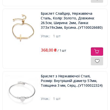
Браслет Слайдер, Нержавіюча
Сталь, Колір: Золото, Довжина:
26.5см, Ширина: 2мм, Ланка:
37.5х19х2мм, Бусина: 9х4мм,
...(УТ100026680)
Упак.:
1 шт
368,00
₴
/ 1 шт
Браслет з Нержавіючої Сталі,
Розмір: Внутрішній діаметр 57мм,
Товщина 3 мм, Серце: 11x12x5мм,
...(УТ100022324)
Упак.:
1 шт