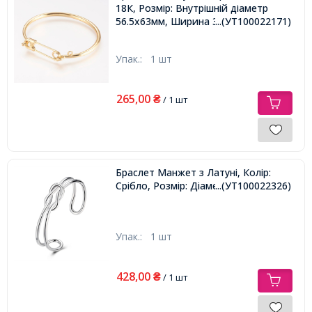
18К, Розмір: Внутрішній діаметр
56.5x63мм, Ширина 3.5мм,
...(УТ100022171)
Упак.:
1 шт
265,00
₴
/ 1 шт
Браслет Манжет з Латуні, Колір:
Срібло, Розмір: Діаметр 65мм,
...(УТ100022326)
Упак.:
1 шт
428,00
₴
/ 1 шт