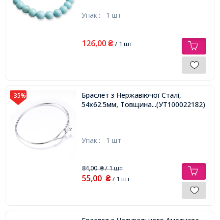
Упак.:
1 шт
126,00
₴
/ 1 шт
Браслет з Нержавіючої Сталі,
-35%
54х62.5мм, Товщина 1.5мм,
...(УТ100022182)
Упак.:
1 шт
84,00
/ 1 шт
₴
55,00
₴
/ 1 шт