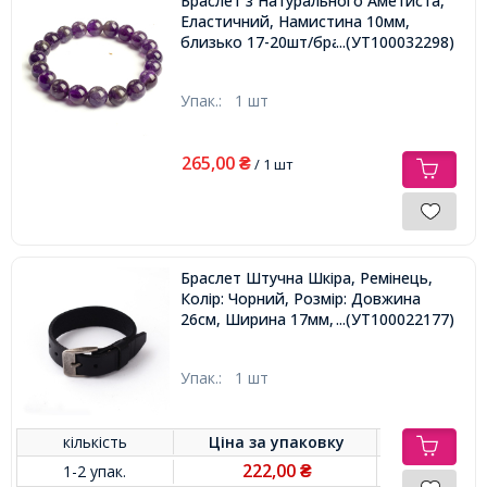
Браслет з Натурального Аметиста,
Еластичний, Намистина 10мм,
близько 17-20шт/браслет,
...(УТ100032298)
Упак.:
1 шт
265,00
₴
/ 1 шт
Браслет Штучна Шкіра, Ремінець,
Колір: Чорний, Розмір: Довжина
26см, Ширина 17мм,
...(УТ100022177)
Упак.:
1 шт
кількість
Ціна за
упаковку
222,00
1-2 упак.
₴