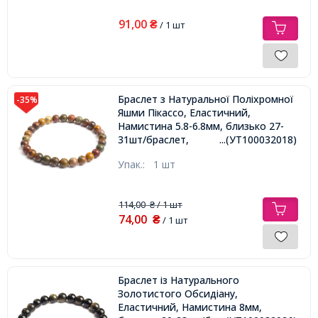
91,00
₴
/ 1 шт
Браслет з Натуральної Поліхромної
-35%
Яшми Пікассо, Еластичний,
Намистина 5.8-6.8мм, близько 27-
31шт/браслет,
...(УТ100032018)
Упак.:
1 шт
114,00
/ 1 шт
₴
74,00
₴
/ 1 шт
Браслет із Натурального
Золотистого Обсидіану,
Еластичний, Намистина 8мм,