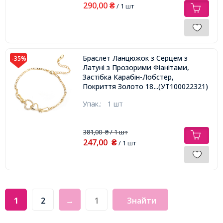
290,00
₴
/ 1 шт
Браслет Ланцюжок з Серцем з
-35%
Латуні з Прозорими Фіанітами,
Застібка Карабін-Лобстер,
Покриття Золото 18К, 25см,
...(УТ100022321)
Упак.:
1 шт
381,00
/ 1 шт
₴
247,00
₴
/ 1 шт
1
2
→
Знайти