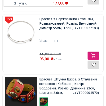
177,00
3+ упак.
₴
Браслет з Нержавіючої Сталі 304,
-35%
Розширюваний, Розмір: Внутрішній
діаметр 55мм, Товщина 3.5мм,
...(УТ100022183)
Упак.:
1 шт
145,00
/ 1 шт
₴
95,00
₴
/ 1 шт
Браслет Штучна Шкіра, з Сталевий
вставкою і Кабошон, Колір:
Бордовий, Розмір: Довжина 23см,
Ширина 3.6см,
...(УТ000004570)