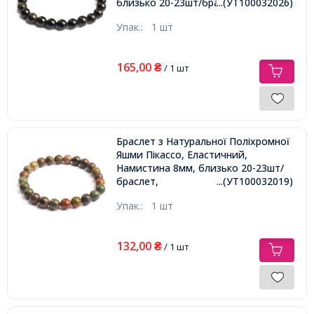
близько 20-23шт/браслет,
...(УТ100032026)
Упак.:
1 шт
165,00
₴
/ 1 шт
Браслет з Натуральної Поліхромної
Яшми Пікассо, Еластичний,
Намистина 8мм, близько 20-23шт/
браслет,
...(УТ100032019)
Упак.:
1 шт
132,00
₴
/ 1 шт