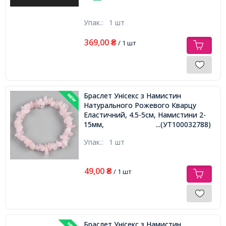
Упак.:
1 шт
369,00
₴
/ 1 шт
Браслет Унісекс з Намистин
Натурального Рожевого Кварцу
Еластичний, 4.5-5см, Намистини 2-
15мм,
...(УТ100032788)
Упак.:
1 шт
49,00
₴
/ 1 шт
Браслет Унісекс з Намистин