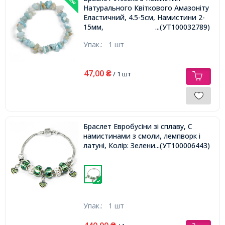
Натурального Квіткового Амазоніту
Еластичний, 4.5-5см, Намистини 2-
15мм,
...(УТ100032789)
Упак.:
1 шт
47,00
₴
/ 1 шт
Браслет Евробусіни зі сплаву, С
намистинами з смоли, лемпворк і
латуні, Колір: Зелений, Розмір: 18см,
...(УТ100006443)
Упак.:
1 шт