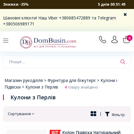
5 днів 00:51:49
Знижки -35%
×
Шановні клієнти! Наш Viber +380685472889 та Telegram
+380506989171
0
Магазин рукоділля >
Фурнітура для біжутерії >
Кулони і
Підвіски >
Кулони з Перлів
4
товару знайдено
Кулони з Перлів
Сортування
|
Фільтр
Кулон Підвіска Натуральний