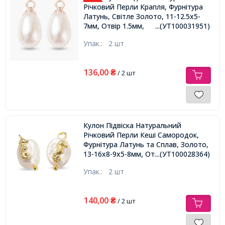
Річковий Перли Крапля, Фурнітура
Латунь, Світле Золото, 11-12.5x5-
7мм, Отвір 1.5мм,
...(УТ100031951)
Упак.:
2 шт
136,00
₴
/ 2 шт
Кулон Підвіска Натуральний
Річковий Перли Кеші Самородок,
Фурнітура Латунь та Сплав, Золото,
13-16х8-9х5-8мм, Отвір 2мм,
...(УТ100028364)
Упак.:
2 шт
140,00
₴
/ 2 шт