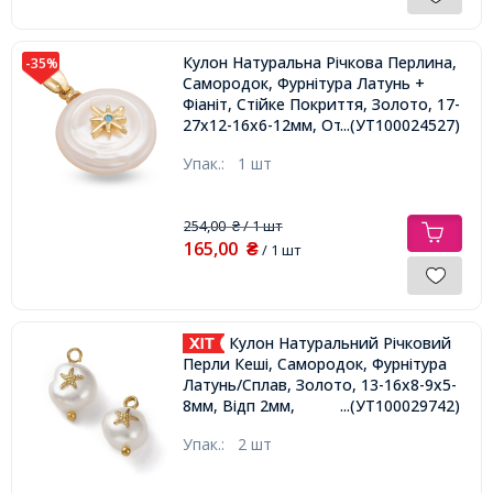
Кулон Натуральна Річкова Перлина,
-35%
Самородок, Фурнітура Латунь +
Фіаніт, Стійке Покриття, Золото, 17-
27x12-16x6-12мм, Отв. 4х2.5мм,
...(УТ100024527)
Упак.:
1 шт
254,00
/ 1 шт
₴
165,00
₴
/ 1 шт
Кулон Натуральний Річковий
Перли Кеші, Самородок, Фурнітура
Латунь/Сплав, Золото, 13-16х8-9х5-
8мм, Відп 2мм,
...(УТ100029742)
Упак.:
2 шт