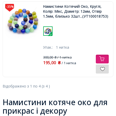
Намистини Котячий Око, Круглі,
-35%
Колір: Мікс, Діаметр: 12мм, Отвір
1.5мм, близько 32шт / 38см / нитка,
...(УТ100018753)
Упак.:
1 нитка
300,00
/ 1 нитка
₴
195,00
₴
/ 1 нитка
Відображено з
1
по
4
(з
4
)
Намистини котяче око для
прикрас і декору