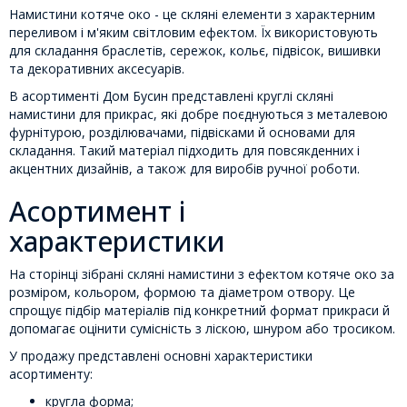
Намистини котяче око - це скляні елементи з характерним
переливом і м'яким світловим ефектом. Їх використовують
для складання браслетів, сережок, кольє, підвісок, вишивки
та декоративних аксесуарів.
В асортименті Дом Бусин представлені круглі скляні
намистини для прикрас, які добре поєднуються з металевою
фурнітурою, розділювачами, підвісками й основами для
складання. Такий матеріал підходить для повсякденних і
акцентних дизайнів, а також для виробів ручної роботи.
Асортимент і
характеристики
На сторінці зібрані скляні намистини з ефектом котяче око за
розміром, кольором, формою та діаметром отвору. Це
спрощує підбір матеріалів під конкретний формат прикраси й
допомагає оцінити сумісність з ліскою, шнуром або тросиком.
У продажу представлені основні характеристики
асортименту:
кругла форма;