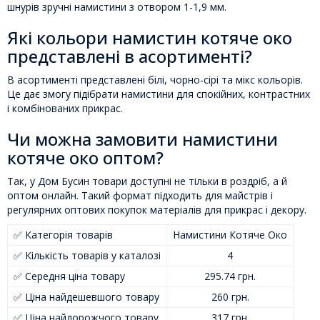
шнурів зручні намистини з отвором 1-1,9 мм.
Які кольори намистин котяче око
представлені в асортименті?
В асортименті представлені білі, чорно-сірі та мікс кольорів.
Це дає змогу підібрати намистини для спокійних, контрастних
і комбінованих прикрас.
Чи можна замовити намистини
котяче око оптом?
Так, у Дом Бусин товари доступні не тільки в роздріб, а й
оптом онлайн. Такий формат підходить для майстрів і
регулярних оптових покупок матеріалів для прикрас і декору.
✅ Категорія товарів
Намистини Котяче Око
✅ Кількість товарів у каталозі
4
✅ Середня ціна товару
295.74 грн.
✅ Ціна найдешевшого товару
260 грн.
✅ Ціна найдорожчого товару
317 грн.