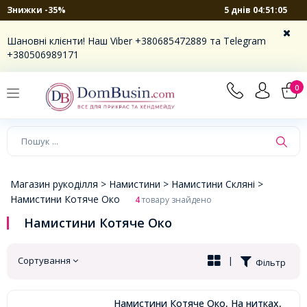
5 днів 04:51:05
Знижки -35%
×
Шановні клієнти! Наш Viber +380685472889 та Telegram
+380506989171
0
Магазин рукоділля >
Намистини >
Намистини Скляні >
Намистини Котяче Око
4
товару знайдено
Намистини Котяче Око
Сортування
|
Фільтр
Намистини Котяче Око, На нитках,