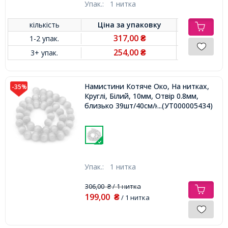
Упак.:
1 нитка
кількість
Ціна за
упаковку
317,00
1-2 упак.
₴
254,00
3+ упак.
₴
Намистини Котяче Око, На нитках,
-35%
Круглі, Білий, 10мм, Отвір 0.8мм,
близько 39шт/40см/нитка,
...(УТ000005434)
Упак.:
1 нитка
306,00
/ 1 нитка
₴
199,00
₴
/ 1 нитка